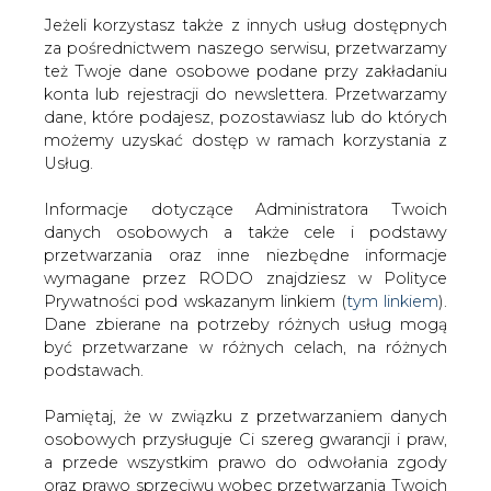
Jeżeli korzystasz także z innych usług dostępnych
za pośrednictwem naszego serwisu, przetwarzamy
też Twoje dane osobowe podane przy zakładaniu
konta lub rejestracji do newslettera. Przetwarzamy
Strona główna
/
brak kategorii
/
III konferencja polsko-
dane, które podajesz, pozostawiasz lub do których
niemiecka "Energetyka przygraniczna Polski i Niemiec -
możemy uzyskać dostęp w ramach korzystania z
doświadczenia i perspektywy"
Usług.
2006-11-27 00:00
Informacje dotyczące Administratora Twoich
drukuj
danych osobowych a także cele i podstawy
skomentuj
przetwarzania oraz inne niezbędne informacje
udostępnij
:
wymagane przez RODO znajdziesz w Polityce
Prywatności pod wskazanym linkiem (
tym linkiem
).
Dane zbierane na potrzeby różnych usług mogą
być przetwarzane w różnych celach, na różnych
III konferencja polsko-niemiecka
podstawach.
"Energetyka przygraniczna Polski i
Niemiec - doświadczenia i
Pamiętaj, że w związku z przetwarzaniem danych
perspektywy"
osobowych przysługuje Ci szereg gwarancji i praw,
a przede wszystkim prawo do odwołania zgody
oraz prawo sprzeciwu wobec przetwarzania Twoich