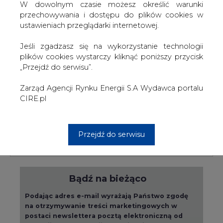
W dowolnym czasie możesz określić warunki
przechowywania i dostępu do plików cookies w
PODPIS
ustawieniach przeglądarki internetowej.
Jeśli zgadzasz się na wykorzystanie technologii
plików cookies wystarczy kliknąć poniższy przycisk
Przesłanie komentarza oznacza akceptację zasad korzystania z portalu
„Przejdź do serwisu”.
cire.pl
wyślij
Zarząd Agencji Rynku Energii S.A Wydawca portalu
CIRE.pl
KOMENTARZE
(0)
Przejdź do serwisu
Bądź na bieżąco
Podając adres e-mail wyrażają Państwo zgodę
na otrzymywanie treści marketingowych w
postaci newslettera pocztą elektroniczną od