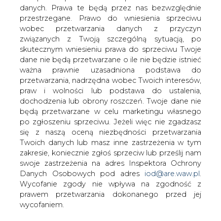
danych. Prawa te będą przez nas bezwzględnie
przestrzegane. Prawo do wniesienia sprzeciwu
wobec przetwarzania danych z przyczyn
związanych z Twoją szczególną sytuacją, po
skutecznym wniesieniu prawa do sprzeciwu Twoje
dane nie będą przetwarzane o ile nie będzie istnieć
ważna prawnie uzasadniona podstawa do
Artykuł powstał bez wsparcia narzędzi sztucznej inteligencji.
Wydawca portalu CIRE zgadza się na włączenie publikacji do
przetwarzania, nadrzędna wobec Twoich interesów,
szkoleń treningowych LLM.
praw i wolności lub podstawa do ustalenia,
dochodzenia lub obrony roszczeń. Twoje dane nie
będą przetwarzane w celu marketingu własnego
po zgłoszeniu sprzeciwu. Jeżeli więc nie zgadzasz
KOMENTARZE
się z naszą oceną niezbędności przetwarzania
Twoich danych lub masz inne zastrzeżenia w tym
zakresie, koniecznie zgłoś sprzeciw lub prześlij nam
TREŚĆ KOMENTARZA
swoje zastrzeżenia na adres Inspektora Ochrony
Danych Osobowych pod adres
iod@are.waw.pl
.
Wycofanie zgody nie wpływa na zgodność z
prawem przetwarzania dokonanego przed jej
wycofaniem.