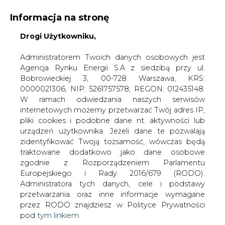
Informacja na stronę
Drogi Użytkowniku,
KONTAKT:
REDAKCJA@CIRE.PL
WYDAWCA PORTALU:
Administratorem Twoich danych osobowych jest
Agencja Rynku Energii S.A z siedzibą przy ul.
A
A
A
WIELKOŚĆ TEKSTU
WYSOKI KONTRAST
Bobrowieckiej 3, 00-728 Warszawa, KRS:
0000021306, NIP: 5261757578, REGON: 012435148.
ZALOGUJ SIĘ
W ramach odwiedzania naszych serwisów
internetowych możemy przetwarzać Twój adres IP,
pliki cookies i podobne dane nt. aktywności lub
urządzeń użytkownika. Jeżeli dane te pozwalają
zidentyfikować Twoją tożsamość, wówczas będą
traktowane dodatkowo jako dane osobowe
zgodnie z Rozporządzeniem Parlamentu
Europejskiego i Rady 2016/679 (RODO).
Administratora tych danych, cele i podstawy
przetwarzania oraz inne informacje wymagane
przez RODO znajdziesz w Polityce Prywatności
pod
tym linkiem.
WŁĄCZ CIRE.TV