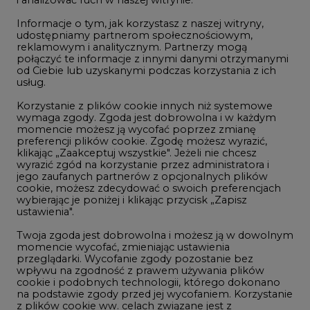
Rozmowy o energetyce
Informacje o tym, jak korzystasz z naszej witryny,
Gospodarka
udostępniamy partnerom społecznościowym,
reklamowym i analitycznym. Partnerzy mogą
Geopolityka
połączyć te informacje z innymi danymi otrzymanymi
LTE450
od Ciebie lub uzyskanymi podczas korzystania z ich
usług.
Korzystanie z plików cookie innych niż systemowe
Innowacje i AI
wymaga zgody. Zgoda jest dobrowolna i w każdym
momencie możesz ją wycofać poprzez zmianę
Telekomunikacja i IT
preferencji plików cookie. Zgodę możesz wyrazić,
klikając „Zaakceptuj wszystkie". Jeżeli nie chcesz
Handel emisjami CO2
wyrazić zgód na korzystanie przez administratora i
Wodór
jego zaufanych partnerów z opcjonalnych plików
cookie, możesz zdecydować o swoich preferencjach
Górnictwo
wybierając je poniżej i klikając przycisk „Zapisz
ustawienia".
Zmiany klimatyczne
Twoja zgoda jest dobrowolna i możesz ją w dowolnym
momencie wycofać, zmieniając ustawienia
przeglądarki. Wycofanie zgody pozostanie bez
Atom
wpływu na zgodność z prawem używania plików
Fotowoltaika
cookie i podobnych technologii, którego dokonano
na podstawie zgody przed jej wycofaniem. Korzystanie
Offshore wind
z plików cookie ww. celach związane jest z