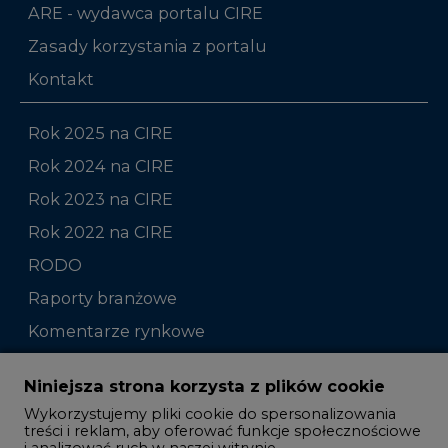
ARE - wydawca portalu CIRE
Zasady korzystania z portalu
Kontakt
Rok 2025 na CIRE
Rok 2024 na CIRE
Rok 2023 na CIRE
Rok 2022 na CIRE
RODO
Raporty branżowe
Komentarze rynkowe
Zmiany kadrowe na rynku
Niniejsza strona korzysta z plików cookie
Wykorzystujemy pliki cookie do spersonalizowania
Studio CIRE
treści i reklam, aby oferować funkcje społecznościowe
i analizować ruch w naszej witrynie.