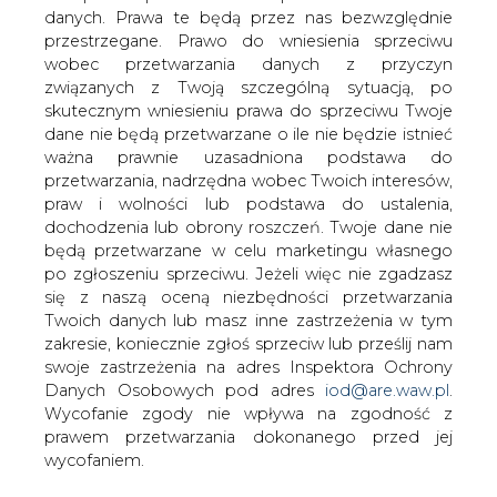
danych. Prawa te będą przez nas bezwzględnie
przestrzegane. Prawo do wniesienia sprzeciwu
wobec przetwarzania danych z przyczyn
związanych z Twoją szczególną sytuacją, po
skutecznym wniesieniu prawa do sprzeciwu Twoje
dane nie będą przetwarzane o ile nie będzie istnieć
ważna prawnie uzasadniona podstawa do
Artykuł powstał bez wsparcia narzędzi sztucznej inteligencji.
Wydawca portalu CIRE zgadza się na włączenie publikacji do
przetwarzania, nadrzędna wobec Twoich interesów,
szkoleń treningowych LLM.
praw i wolności lub podstawa do ustalenia,
dochodzenia lub obrony roszczeń. Twoje dane nie
będą przetwarzane w celu marketingu własnego
po zgłoszeniu sprzeciwu. Jeżeli więc nie zgadzasz
KOMENTARZE
się z naszą oceną niezbędności przetwarzania
Twoich danych lub masz inne zastrzeżenia w tym
zakresie, koniecznie zgłoś sprzeciw lub prześlij nam
TREŚĆ KOMENTARZA
swoje zastrzeżenia na adres Inspektora Ochrony
Danych Osobowych pod adres
iod@are.waw.pl
.
Wycofanie zgody nie wpływa na zgodność z
prawem przetwarzania dokonanego przed jej
wycofaniem.