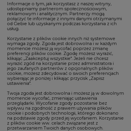
Informacje o tym, jak korzystasz z naszej witryny,
Gospodarka
udostępniamy partnerom społecznościowym,
reklamowym i analitycznym. Partnerzy mogą
Geopolityka
połączyć te informacje z innymi danymi otrzymanymi
LTE450
od Ciebie lub uzyskanymi podczas korzystania z ich
usług.
Korzystanie z plików cookie innych niż systemowe
Innowacje i AI
wymaga zgody. Zgoda jest dobrowolna i w każdym
momencie możesz ją wycofać poprzez zmianę
Telekomunikacja i IT
preferencji plików cookie. Zgodę możesz wyrazić,
klikając „Zaakceptuj wszystkie". Jeżeli nie chcesz
Handel emisjami CO2
wyrazić zgód na korzystanie przez administratora i
Wodór
jego zaufanych partnerów z opcjonalnych plików
cookie, możesz zdecydować o swoich preferencjach
Górnictwo
wybierając je poniżej i klikając przycisk „Zapisz
ustawienia".
Zmiany klimatyczne
Twoja zgoda jest dobrowolna i możesz ją w dowolnym
momencie wycofać, zmieniając ustawienia
przeglądarki. Wycofanie zgody pozostanie bez
Atom
wpływu na zgodność z prawem używania plików
Fotowoltaika
cookie i podobnych technologii, którego dokonano
na podstawie zgody przed jej wycofaniem. Korzystanie
Offshore wind
z plików cookie ww. celach związane jest z
przetwarzaniem Twoich danych osobowych.