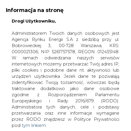
Informacja na stronę
Drogi Użytkowniku,
KONTAKT:
REDAKCJA@CIRE.PL
WYDAWCA PORTALU:
Administratorem Twoich danych osobowych jest
Agencja Rynku Energii S.A z siedzibą przy ul.
A
A
A
WIELKOŚĆ TEKSTU
WYSOKI KONTRAST
Bobrowieckiej 3, 00-728 Warszawa, KRS:
0000021306, NIP: 5261757578, REGON: 012435148.
ZALOGUJ SIĘ
W ramach odwiedzania naszych serwisów
internetowych możemy przetwarzać Twój adres IP,
pliki cookies i podobne dane nt. aktywności lub
urządzeń użytkownika. Jeżeli dane te pozwalają
zidentyfikować Twoją tożsamość, wówczas będą
traktowane dodatkowo jako dane osobowe
zgodnie z Rozporządzeniem Parlamentu
Europejskiego i Rady 2016/679 (RODO).
Administratora tych danych, cele i podstawy
przetwarzania oraz inne informacje wymagane
przez RODO znajdziesz w Polityce Prywatności
pod
tym linkiem.
WŁĄCZ CIRE.TV