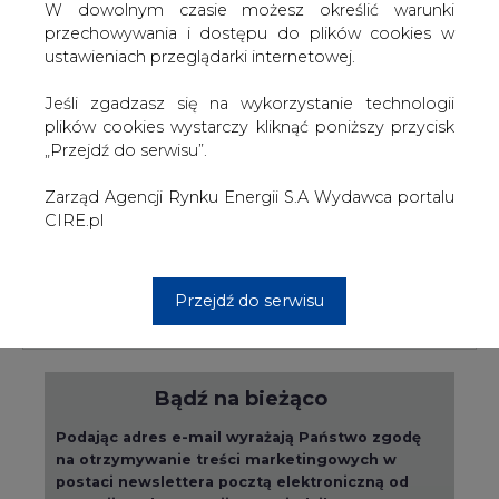
W dowolnym czasie możesz określić warunki
przechowywania i dostępu do plików cookies w
PODPIS
ustawieniach przeglądarki internetowej.
Jeśli zgadzasz się na wykorzystanie technologii
plików cookies wystarczy kliknąć poniższy przycisk
Przesłanie komentarza oznacza akceptację zasad korzystania z portalu
„Przejdź do serwisu”.
cire.pl
wyślij
Zarząd Agencji Rynku Energii S.A Wydawca portalu
CIRE.pl
KOMENTARZE
(0)
Przejdź do serwisu
Bądź na bieżąco
Podając adres e-mail wyrażają Państwo zgodę
na otrzymywanie treści marketingowych w
postaci newslettera pocztą elektroniczną od