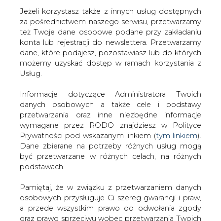
Jeżeli korzystasz także z innych usług dostępnych
za pośrednictwem naszego serwisu, przetwarzamy
też Twoje dane osobowe podane przy zakładaniu
konta lub rejestracji do newslettera. Przetwarzamy
Strona główna
/
brak kategorii
/
Konferencja
dane, które podajesz, pozostawiasz lub do których
"GENERACJA ROZPROSZONA - BEZPIECZEŃSTWO
możemy uzyskać dostęp w ramach korzystania z
ENERGETYCZNE DOLNEGO ŚLĄSKA"
Usług.
2007-04-16 00:00
Informacje dotyczące Administratora Twoich
drukuj
danych osobowych a także cele i podstawy
skomentuj
przetwarzania oraz inne niezbędne informacje
udostępnij
:
wymagane przez RODO znajdziesz w Polityce
Prywatności pod wskazanym linkiem (
tym linkiem
).
Dane zbierane na potrzeby różnych usług mogą
być przetwarzane w różnych celach, na różnych
Konferencja "GENERACJA
podstawach.
ROZPROSZONA -
BEZPIECZEŃSTWO ENERGETYCZNE
Pamiętaj, że w związku z przetwarzaniem danych
DOLNEGO ŚLĄSKA"
osobowych przysługuje Ci szereg gwarancji i praw,
a przede wszystkim prawo do odwołania zgody
oraz prawo sprzeciwu wobec przetwarzania Twoich