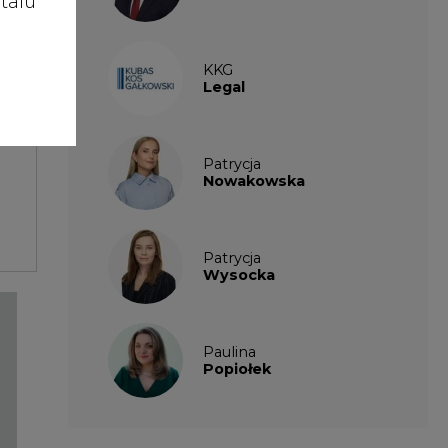
talu
KKG
Legal
Patrycja
Nowakowska
Patrycja
Wysocka
Paulina
Popiołek