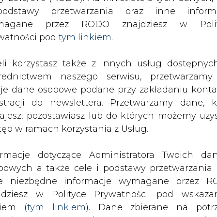
odstawy przetwarzania oraz inne inform
magane przez RODO znajdziesz w Polit
SPODARKA
ZMIANY KADROWE NA RYNKU
CIEP
watności pod
tym linkiem.
eli korzystasz także z innych usług dostępnyc
 konsultacje w sprawie projektów Kart Aktualizacji IRiESP
rednictwem naszego serwisu, przetwarzamy
drukuj
skomentuj
udostępnij
:
je dane osobowe podane przy zakładaniu konta
estracji do newslettera. Przetwarzamy dane, k
ajesz, pozostawiasz lub do których możemy uzy
tęp w ramach korzystania z Usług.
ł konsultacje w sprawie
i IRiESP
ormacje dotyczące Administratora Twoich da
bowych a także cele i podstawy przetwarzania 
e niezbędne informacje wymagane przez 
jdziesz w Polityce Prywatności pod wskaz
kiem (
tym linkiem
). Dane zbierane na potr