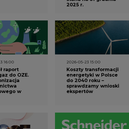
2025 r.
3 16:00
2026-05-23 15:00
 raport
Koszty transformacji
gaz do OZE.
energetyki w Polsce
nizacja
do 2040 roku –
nictwa
sprawdzamy wnioski
owego w
ekspertów