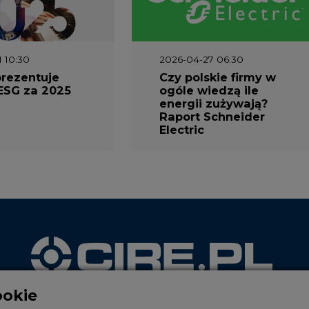
1 10:30
2026-04-27 06:30
prezentuje
Czy polskie firmy w
ESG za 2025
ogóle wiedzą ile
energii zużywają?
Raport Schneider
Electric
ookie
WYDAWCA PORTALU