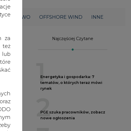
acje
yce
ŁOWNICTWO
OFFSHORE WIND
INNE
h za
Najczęściej Czytane
 też
 lub
1
tóre
skać
Energetyka i gospodarka: 7
tematów, o których teraz mówi
rynek
nych
2
oraz
RODO
PGE szuka pracowników, zobacz
anym
nowe ogłoszenia
zeby