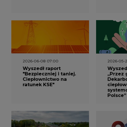
2026-06-08 07:00
2026-05-2
Wyszedł raport
Wyszedł
"Bezpieczniej i taniej.
„Przez 
Ciepłownictwo na
Dekarbo
ratunek KSE"
ciepłow
system
Polsce”