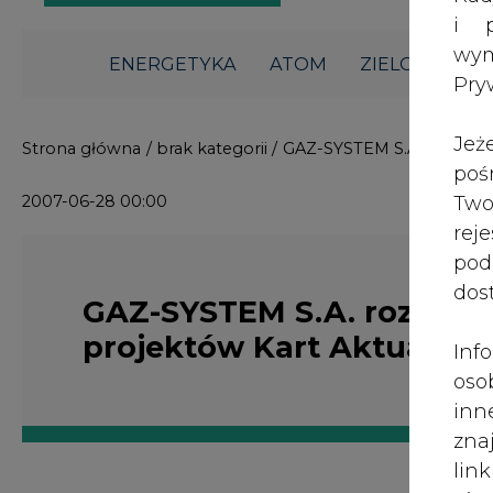
i p
wy
ENERGETYKA
ATOM
ZIELONA GO
Pry
Jeż
Strona główna
/
brak kategorii
/
GAZ-SYSTEM S.A. rozpoczął
poś
2007-06-28 00:00
Two
rej
pod
dos
GAZ-SYSTEM S.A. rozpoczą
projektów Kart Aktualizacj
Inf
oso
inn
zna
lin