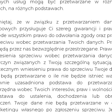
nych usług mogą być przetwarzane w róż
ach, na różnych podstawach.
iętaj, że w związku z przetwarzaniem da
bowych przysługuje Ci szereg gwarancji i pra
ede wszystkim prawo do odwołania zgody oraz p
zeciwu wobec przetwarzania Twoich danych. P
będą przez nas bezwzględnie przestrzegane. Praw
esienia sprzeciwu wobec przetwarzania dany
 S.A. z siedzibą w Warszawie przy ul. Bohomolc
yczyn związanych z Twoją szczególną sytuacją
go systemu przesyłowego (podmioty dostarcza
tecznym wniesieniu prawa do sprzeciwu Twoje 
ub zaopatrywane z tego systemu), że zgodn
 będą przetwarzane o ile nie będzie istnieć w
1997 roku Prawo energetyczne art. 9 g, na str
wnie uzasadniona podstawa do przetwarza
jekty Kart Aktualizacji do części II Instrukcji Ru
rzędna wobec Twoich interesów, praw i wolności
nsowanie i zarządzanie ograniczeniami systemowymi
stawa do ustalenia, dochodzenia lub ob
zczeń. Twoje dane nie będą przetwarzane w 
zapoznania się z projektami Kart Aktualizacj
ketingu własnego po zgłoszeniu sprzeciwu. Je