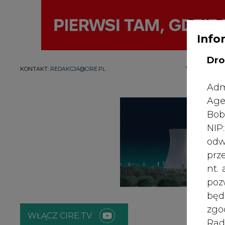
Info
Dro
WYDAWCA PO
KONTAKT:
REDAKCJA@CIRE.PL
Adm
Age
Bob
NI
odw
prz
nt.
poz
bę
zgo
WŁĄCZ CIRE.TV
Rad