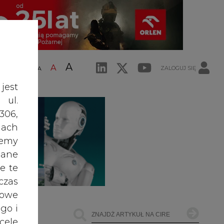
A
A
ZALOGUJ SIĘ
ŚĆ TEKSTU
A
jest
 ul.
306,
ach
żemy
dane
e te
czas
owe
go i
cele