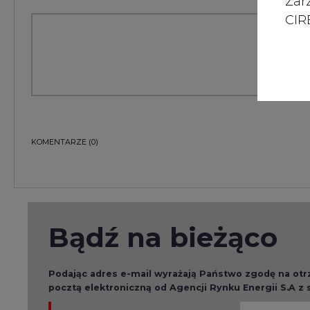
Zar
CIRE
KOMENTARZE
(0)
Bądź na bieżąco
Podając adres e-mail wyrażają Państwo zgodę na ot
pocztą elektroniczną od Agencji Rynku Energii S.A z