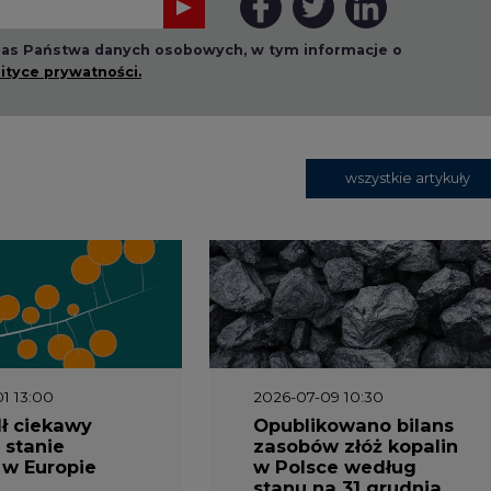
 nas Państwa danych osobowych, w tym informacje o
lityce prywatności.
wszystkie artykuły
1 13:00
2026-07-09 10:30
ł ciekawy
Opublikowano bilans
 stanie
zasobów złóż kopalin
 w Europie
w Polsce według
stanu na 31 grudnia