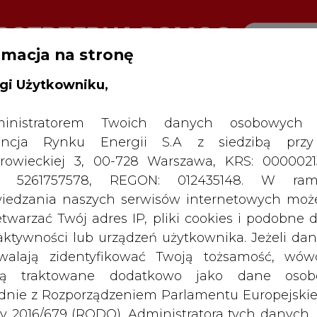
rmacja na stronę
gi Użytkowniku,
RTALU:
WIELKO
WYSOKI KONTRAST
inistratorem Twoich danych osobowych 
ncja Rynku Energii S.A z siedzibą przy
rowieckiej 3, 00-728 Warszawa, KRS: 0000021
P: 5261757578, REGON: 012435148. W ram
iedzania naszych serwisów internetowych mo
etwarzać Twój adres IP, pliki cookies i podobne 
 aktywności lub urządzeń użytkownika. Jeżeli dan
walają zidentyfikować Twoją tożsamość, wów
dą traktowane dodatkowo jako dane osob
dnie z Rozporządzeniem Parlamentu Europejskie
y 2016/679 (RODO). Administratora tych danych, 