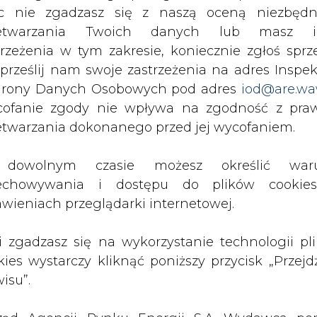
c nie zgadzasz się z naszą oceną niezbędn
zetwarzania Twoich danych lub masz i
ierpnia 2007 r.
przesyłając odpowiedni formul
trzeżenia w tym zakresie, koniecznie zgłoś sprz
z-system.pl
, na adres e-mailowy:
instrukcja@
 prześlij nam swoje zastrzeżenia na adres Inspek
 adres:
rony Danych Osobowych pod adres
iod@are.wa
ofanie zgody nie wpływa na zgodność z pr
STEM S.A.
etwarzania dokonanego przed jej wycofaniem.
dowolnym czasie możesz określić waru
Artykuł powstał bez wsparcia narzędzi sztucznej
echowywania i dostępu do plików cooki
inteligencji. Wydawca portalu CIRE zgadza się na włącz
awieniach przeglądarki internetowej.
publikacji do szkoleń treningowych LLM.
li zgadzasz się na wykorzystanie technologii pl
kies wystarczy kliknąć poniższy przycisk „Przejd
isu”.
PODPIS