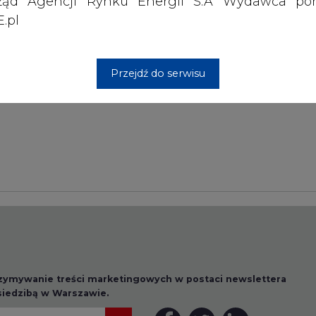
ząd Agencji Rynku Energii S.A Wydawca por
.pl
Przesłanie komentarza oznacza akceptację zasad korzystania
z portalu cire.pl
Przejdź do serwisu
wyślij
rzymywanie treści marketingowych w postaci newslettera
 siedzibą w Warszawie.