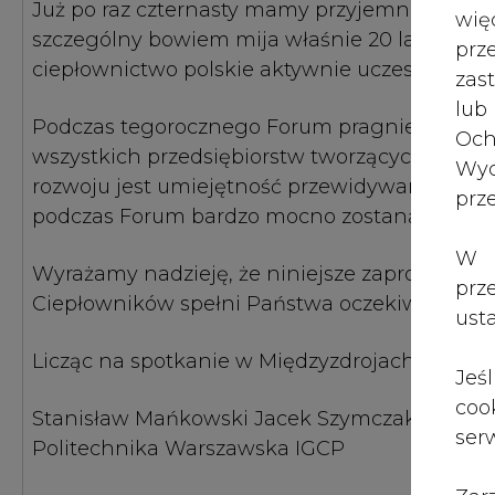
Już po raz czternasty mamy przyjemność zapr
wię
szczególny bowiem mija właśnie 20 lat przem
pr
ciepłownictwo polskie aktywnie uczestniczyło.
zas
lub
Podczas tegorocznego Forum pragniemy podkre
Och
wszystkich przedsiębiorstw tworzących branżę 
Wyc
rozwoju jest umiejętność przewidywania oraz 
prz
podczas Forum bardzo mocno zostaną również
W 
Wyrażamy nadzieję, że niniejsze zaproszenie 
prz
Ciepłowników spełni Państwa oczekiwania.
ust
Licząc na spotkanie w Międzyzdrojach, pozo
Jeś
coo
Stanisław Mańkowski Jacek Szymczak
serw
Politechnika Warszawska IGCP