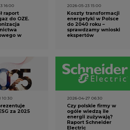
3 16:00
2026-05-23 15:00
 raport
Koszty transformacji
gaz do OZE.
energetyki w Polsce
nizacja
do 2040 roku –
nictwa
sprawdzamy wnioski
owego w
ekspertów
1 10:30
2026-04-27 06:30
prezentuje
Czy polskie firmy w
ESG za 2025
ogóle wiedzą ile
energii zużywają?
Raport Schneider
Electric