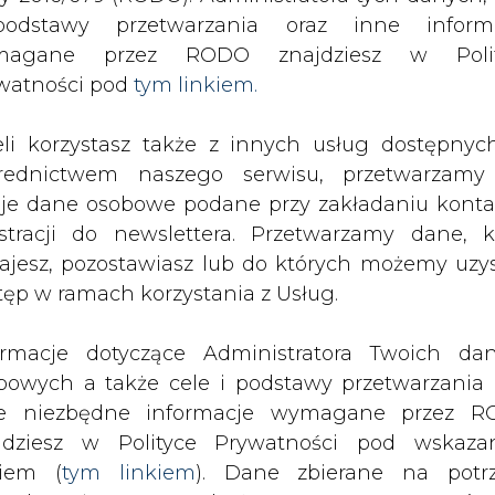
SPODARKA
ZMIANY KADROWE NA RYNKU
CIEP
odstawy przetwarzania oraz inne inform
magane przez RODO znajdziesz w Polit
watności pod
tym linkiem.
drukuj
skomentuj
udostępnij
:
eli korzystasz także z innych usług dostępnyc
rednictwem naszego serwisu, przetwarzamy
je dane osobowe podane przy zakładaniu konta
estracji do newslettera. Przetwarzamy dane, k
ajesz, pozostawiasz lub do których możemy uzy
tęp w ramach korzystania z Usług.
ormacje dotyczące Administratora Twoich da
bowych a także cele i podstawy przetwarzania 
e niezbędne informacje wymagane przez 
jdziesz w Polityce Prywatności pod wskaz
kiem (
tym linkiem
). Dane zbierane na potr