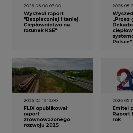
2026-06-08 07:00
2026-05-2
Wyszedł raport
Wyszedł
"Bezpieczniej i taniej.
„Przez 
Ciepłownictwo na
Dekarbo
ratunek KSE"
ciepłow
system
Polsce”
2026-05-13 13:00
2026-05-1
FLIX opublikował
Emitel 
raport
Raport 
zrównoważonego
rok
rozwoju 2025