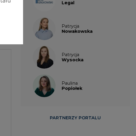
talu
Legal
enie
Patrycja
Nowakowska
Patrycja
Wysocka
Paulina
Popiołek
PARTNERZY PORTALU