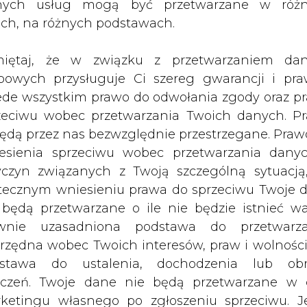
nych usług mogą być przetwarzane w róż
ach, na różnych podstawach.
iętaj, że w związku z przetwarzaniem da
bowych przysługuje Ci szereg gwarancji i pra
epłowników Polskich
ede wszystkim prawo do odwołania zgody oraz p
zeciwu wobec przetwarzania Twoich danych. P
a 2010, Międzyzdroje
będą przez nas bezwzględnie przestrzegane. Praw
esienia sprzeciwu wobec przetwarzania dany
anizator:
yczyn związanych z Twoją szczególną sytuacją
 Ciepłownictwo Polskie
tecznym wniesieniu prawa do sprzeciwu Twoje 
 będą przetwarzane o ile nie będzie istnieć w
owe informacje:
wnie uzasadniona podstawa do przetwarza
fcp.org.pl
rzędna wobec Twoich interesów, praw i wolności
stawa do ustalenia, dochodzenia lub ob
zczeń. Twoje dane nie będą przetwarzane w 
ketingu własnego po zgłoszeniu sprzeciwu. Je