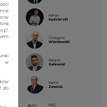
ości
nne
Adrian
eciw
Kędzierski
tora
w.pl
.
ą
awem
Grzegorz
,
Wiśniewski
żą.
nki
Kacper
es w
Galewski
ików
Kamil
Zawicki
ź do
KKG