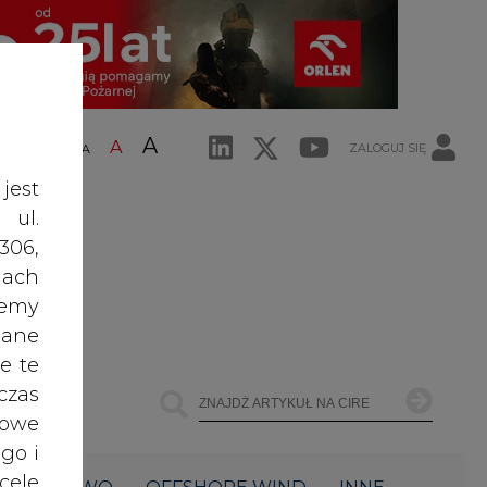
A
A
ZALOGUJ SIĘ
ŚĆ TEKSTU
A
jest
 ul.
306,
ach
żemy
dane
e te
czas
owe
go i
cele