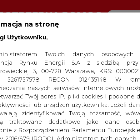
rmacja na stronę
gi Użytkowniku,
RTALU:
WIELKO
WYSOKI KONTRAST
inistratorem Twoich danych osobowych 
ncja Rynku Energii S.A z siedzibą przy
rowieckiej 3, 00-728 Warszawa, KRS: 0000021
P: 5261757578, REGON: 012435148. W ram
iedzania naszych serwisów internetowych mo
etwarzać Twój adres IP, pliki cookies i podobne 
 aktywności lub urządzeń użytkownika. Jeżeli dan
walają zidentyfikować Twoją tożsamość, wów
dą traktowane dodatkowo jako dane osob
dnie z Rozporządzeniem Parlamentu Europejskie
y 2016/679 (RODO). Administratora tych danych, 