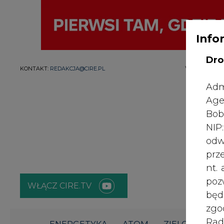
Info
Dro
WYDAWCA PO
KONTAKT:
REDAKCJA@CIRE.PL
Adm
Age
Bob
NI
odw
prz
nt.
poz
WŁĄCZ CIRE.TV
bę
zgo
Rad