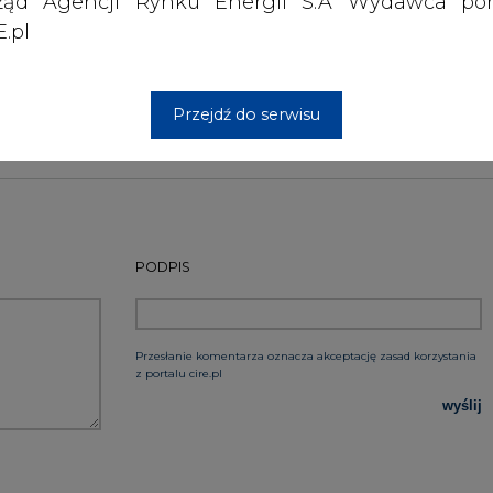
ząd Agencji Rynku Energii S.A Wydawca por
.pl
Artykuł powstał bez wsparcia narzędzi sztucznej
inteligencji. Wydawca portalu CIRE zgadza się na włącz
publikacji do szkoleń treningowych LLM.
Przejdź do serwisu
PODPIS
Przesłanie komentarza oznacza akceptację zasad korzystania
z portalu cire.pl
wyślij