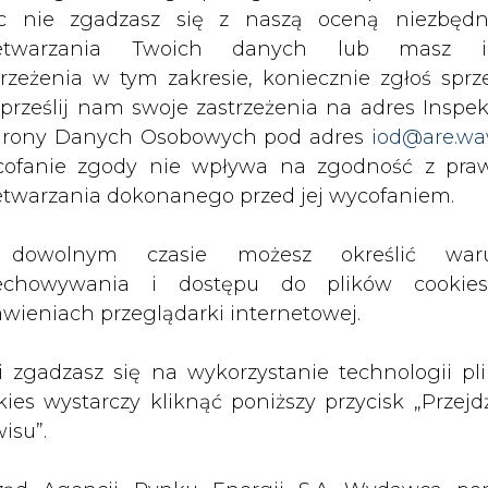
osić na Forum Ciepłowników Polskich. Rok to
c nie zgadzasz się z naszą oceną niezbędn
ian społeczno gospodarczych, w których
zetwarzania Twoich danych lub masz i
trzeżenia w tym zakresie, koniecznie zgłoś sprz
 prześlij nam swoje zastrzeżenia na adres Inspek
ślić olbrzymi wysiłek i pozytywne efekty pracy
rony Danych Osobowych pod adres
iod@are.wa
ciepłowniczą w Polsce. W związku z tym, że istot
ofanie zgody nie wpływa na zgodność z pr
podejmowania decyzji skutkujących w przyszłości
etwarzania dokonanego przed jej wycofaniem.
 zaznaczone wyzwania stojące przed naszą bran
dowolnym czasie możesz określić waru
spotka się z zainteresowaniem i kolejne Forum
echowywania i dostępu do plików cooki
awieniach przeglądarki internetowej.
stajemy z poważaniem
li zgadzasz się na wykorzystanie technologii pl
kies wystarczy kliknąć poniższy przycisk „Przejd
isu”.