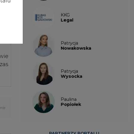
talu
Legal
ień
Patrycja
Nowakowska
wie
zas
Patrycja
Wysocka
Paulina
Popiołek
enie
PARTNERZY PORTALU