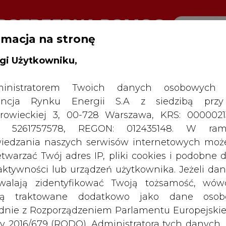
rmacja na stronę
RTALU:
WIELKO
WYSOKI KONTRAST
gi Użytkowniku,
inistratorem Twoich danych osobowych 
ncja Rynku Energii S.A z siedzibą przy
rowieckiej 3, 00-728 Warszawa, KRS: 0000021
P: 5261757578, REGON: 012435148. W ram
iedzania naszych serwisów internetowych mo
etwarzać Twój adres IP, pliki cookies i podobne 
 aktywności lub urządzeń użytkownika. Jeżeli dan
walają zidentyfikować Twoją tożsamość, wów
dą traktowane dodatkowo jako dane osob
dnie z Rozporządzeniem Parlamentu Europejskie
y 2016/679 (RODO). Administratora tych danych, 
SPODARKA
ZMIANY KADROWE NA RYNKU
CIEP