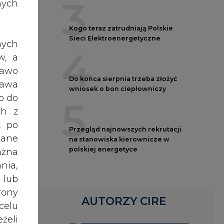
nych
Sieci Elektroenergetyczne
4
ś i
nych
Do końca sierpnia trzeba złożyć
w, a
wniosek o bon ciepłowniczy
5
rawo
rawa
o do
Przegląd najnowszych rekrutacji
na stanowiska kierownicze w
ch z
polskiej energetyce
, po
dane
ażna
nia,
AUTORZY CIRE
 lub
obą
rony
REDAKTOR NACZELNY
emu
celu
Janusz
Pietruszyński
żeli