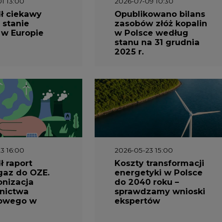
 w Europie
w Polsce według
stanu na 31 grudnia
2025 r.
3 16:00
2026-05-23 15:00
 raport
Koszty transformacji
gaz do OZE.
energetyki w Polsce
nizacja
do 2040 roku –
nictwa
sprawdzamy wnioski
owego w
ekspertów