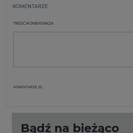
TREŚĆ KOMENTARZA
KOMENTARZE
(0)
Bądź na bieżąco
Podając adres e-mail wyrażają Państwo zgodę na ot
pocztą elektroniczną od Agencji Rynku Energii S.A z