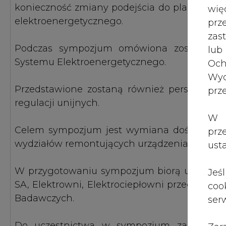
wię
Podczas sympozjum omówiona zostanie syt
pr
Systemu Elektroenergetycznego.
zas
lub
Przedstawione zostaną również perspektywy
Och
regulacji unijnych.
Wyc
prz
Celem sympozjum jest wymiana doświadczeń 
wydziałów remontujących urządzenia, jak równ
W 
prz
W przygotowaniu sympozjum biorą udział i wy
ust
SA, Elektrowni, Elektrociepłowni przedstawic
Badawczych.
Jeś
coo
Do uczestnictwa w sympozjum zapraszamy
serw
inżynieryjno-techniczną elektrowni i elekt
eksploatacji, oraz remontami urządzeń energ