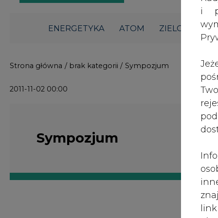
i p
wy
Strona główna
/
brak kategorii
/
Sympozjum
Pry
2011-11-02 00:00
Jeż
poś
Two
rej
Sympozjum
pod
dos
Inf
oso
inn
zna
lin