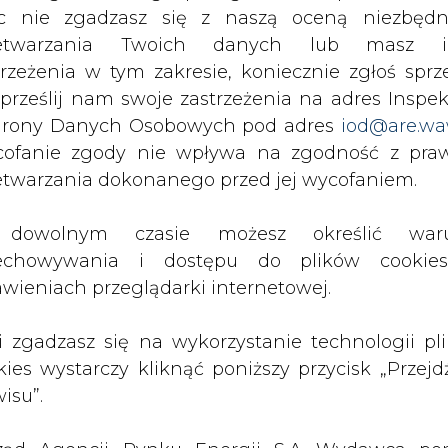
c nie zgadzasz się z naszą oceną niezbędn
uacja obecna oraz potrzeby przyszłe Krajow
zetwarzania Twoich danych lub masz i
trzeżenia w tym zakresie, koniecznie zgłoś sprz
 prześlij nam swoje zastrzeżenia na adres Inspek
 eksploatacji urządzeń wynikających z emisyjn
rony Danych Osobowych pod adres
iod@are.wa
ofanie zgody nie wpływa na zgodność z pr
etwarzania dokonanego przed jej wycofaniem.
w zakresie współpracy wytwórców energii, fir
ież służb dyspozytorskich z KSE.
dowolnym czasie możesz określić waru
echowywania i dostępu do plików cooki
głoszą referaty m.in. przedstawiciele PSE Opera
awieniach przeglądarki internetowej.
iele Uczelni Technicznych oraz Instytutów Nauko
li zgadzasz się na wykorzystanie technologii pl
kies wystarczy kliknąć poniższy przycisk „Przejd
 Prezesów, Dyrektorów ds. Technicznych ka
isu”.
rociepłowni zajmującą się eksploatacją, kontr
etycznych.