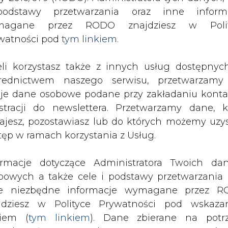
odstawy przetwarzania oraz inne inform
magane przez RODO znajdziesz w Polit
watności pod
tym linkiem.
drukuj
skomentuj
udostępnij
:
eli korzystasz także z innych usług dostępnyc
rednictwem naszego serwisu, przetwarzamy
je dane osobowe podane przy zakładaniu konta
estracji do newslettera. Przetwarzamy dane, k
ajesz, pozostawiasz lub do których możemy uzy
tęp w ramach korzystania z Usług.
ormacje dotyczące Administratora Twoich da
bowych a także cele i podstawy przetwarzania 
e niezbędne informacje wymagane przez 
jdziesz w Polityce Prywatności pod wskaz
kiem (
tym linkiem
). Dane zbierane na potr