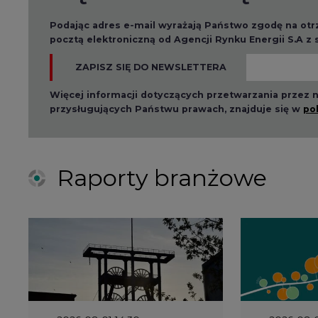
ZAPISZ SIĘ DO NEWSLETTERA
Więcej informacji dotyczących przetwarzania przez
przysługujących Państwu prawach, znajduje się w
po
Raporty branżowe
2026-08-01 14:30
2026-08-0
Czy na Górnym Śląsku
Wyszed
będzie "życie po
raport o