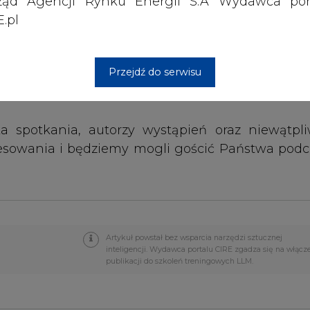
ząd Agencji Rynku Energii S.A Wydawca por
.pl
alistów, zajmującymi się praktycznie na co dz
Przejdź do serwisu
 spotkania, autorzy wystąpień oraz niewątpli
esowania i będziemy mogli gościć Państwa podc
Artykuł powstał bez wsparcia narzędzi sztucznej
inteligencji. Wydawca portalu CIRE zgadza się na włącz
publikacji do szkoleń treningowych LLM.