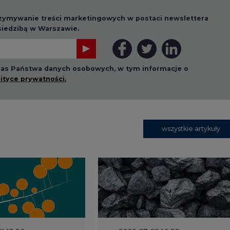
 nas Państwa danych osobowych, w tym informacje o
lityce prywatności.
wszystkie artykuły
1 13:00
2026-07-09 10:30
ł ciekawy
Opublikowano bilans
 stanie
zasobów złóż kopalin