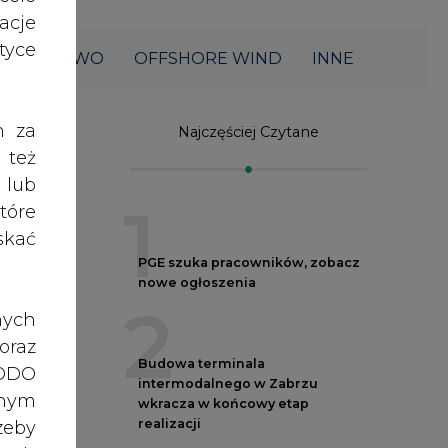
acje
yce
Najczęściej Czytane
h za
1
 też
 lub
PGE szuka pracowników, zobacz
tóre
nowe ogłoszenia
skać
2
Budowa terminala
nych
intermodalnego w Zabrzu
wkracza w końcowy etap
oraz
realizacji
RODO
3
anym
zeby
Kogo teraz zatrudniają Polskie