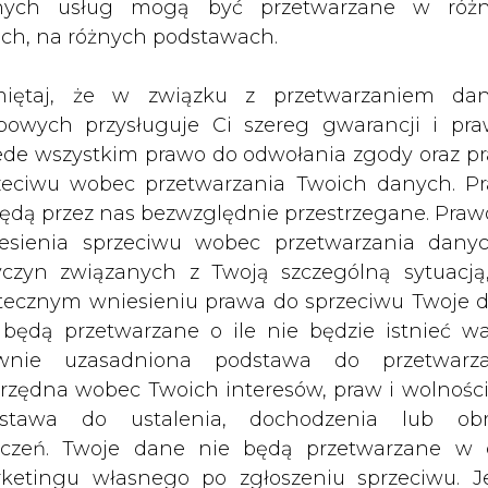
nych usług mogą być przetwarzane w róż
ach, na różnych podstawach.
cyjno - szkoleniowepn.:
 z systemem elektroenergetycznym Polski - dzi
iętaj, że w związku z przetwarzaniem da
jutro"
bowych przysługuje Ci szereg gwarancji i pra
ede wszystkim prawo do odwołania zgody oraz p
pada 2011 r., Szczyrk
zeciwu wobec przetwarzania Twoich danych. P
będą przez nas bezwzględnie przestrzegane. Praw
anizator:
esienia sprzeciwu wobec przetwarzania dany
arcze Polskie Elektrownie
yczyn związanych z Twoją szczególną sytuacją
 i Konferencji Tech-Expo Bielsko-Biała
tecznym wniesieniu prawa do sprzeciwu Twoje 
 będą przetwarzane o ile nie będzie istnieć w
acy PSE Operator SA.
wnie uzasadniona podstawa do przetwarza
rzędna wobec Twoich interesów, praw i wolności
rgię elektryczną latem i zimą pociąga za s
stawa do ustalenia, dochodzenia lub ob
 gospodarki remontowej dla potrzeb pracy syst
zczeń. Twoje dane nie będą przetwarzane w 
ketingu własnego po zgłoszeniu sprzeciwu. Je