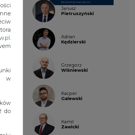
ości
ego
nne
Adrian
eciw
Kędzierski
tora
ych
w.pl
.
awem
Grzegorz
Wiśniewski
m i
nki
Kacper
es w
Galewski
tor
wo-
ików
Kamil
Zawicki
ź do
drę
olą
KKG