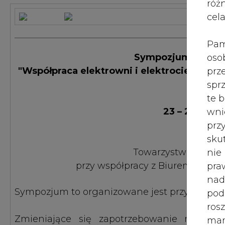
róż
cel
Sympozjum informa
"Współpraca elektrowni i elektrociepłowni
Pam
oso
prz
23 – 25 listo
spr
te 
Org
wni
Towarzystwo Gospod
prz
przy współpracy z Biurem Wystaw
sku
nie
Sympozjum to organizowane jest przy współpr
pra
nad
Zmieniające się zapotrzebowanie na ene
pod
konieczność zmiany podejścia do planowania
ros
elektroenergetycznego.
mar