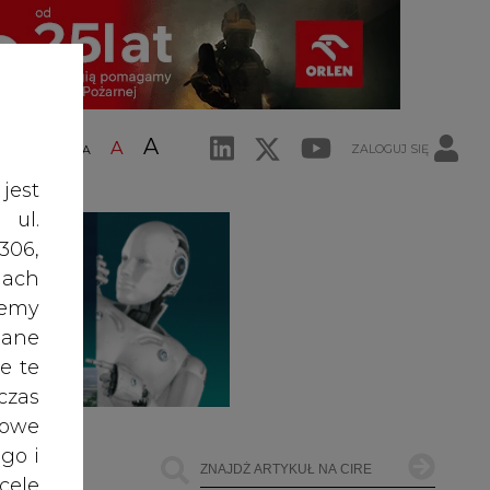
A
A
ZALOGUJ SIĘ
ŚĆ TEKSTU
A
jest
 ul.
306,
ach
żemy
dane
e te
czas
owe
go i
cele
ŁOWNICTWO
OFFSHORE WIND
INNE