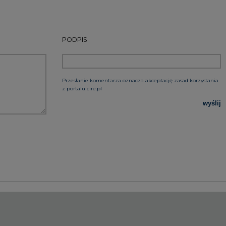
PODPIS
Przesłanie komentarza oznacza akceptację zasad korzystania
z portalu cire.pl
wyślij
rzymywanie treści marketingowych w postaci newslettera
 siedzibą w Warszawie.