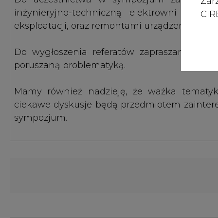
Zar
CIRE
Do wygłoszenia referatów zapraszamy specj
poruszaną problematyką.
Mamy również nadzieję, że ważka tematyka
ciekawe dyskusje będą przedmiotem zainter
sympozjum.
KOMENTARZE