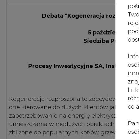
róż
Kogeneracja rozproszona to zdecydowana now
cel
one kierowane do dużych klientów jaki i do k
zapotrzebowanie na energię elektryczną nie pr
Pam
umieszczania w niedużych obiektach a nawet
oso
zbliżone do popularnych kotłów grzewczych n
prz
generowana w skojarzeniu może być w całości z
spr
sprzedana do sieci lub innym odbiorcom. Anal
te 
wskazuje, że tylko poprzez kogenerację rozp
wni
energii!
prz
sku
Kogeneracja rozproszona jest istotną częścią
nie
co najmniej (wstępne oszacowanie potencjału d
pra
1500 MW - piko wiatraków o mocy ~ 1- 4 kW
1500 MW - piko ogniw fotowoltaicznych o mocy 
nad
1500 MW - piko ogniw paliwowych i silników sti
pod
ros
Razem dadzą co najmniej 4500 MW mocy, z czeg
mar