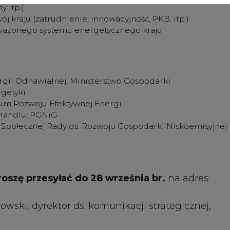
roszę przesyłać do 28 września br.
na adres:
owski, dyrektor ds. komunikacji strategicznej,
Artykuł powstał bez wsparcia narzędzi sztucznej
inteligencji. Wydawca portalu CIRE zgadza się na włącz
publikacji do szkoleń treningowych LLM.
PODPIS