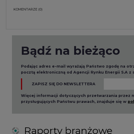
Więcej informacji dotyczących przetwarzania przez
przysługujących Państwu prawach, znajduje się w
po
Raporty branżowe
2026-08-01 14:30
2026-08-0
Czy na Górnym Śląsku
Wyszed
będzie "życie po
raport o
węglu"? (raport)
klimatu