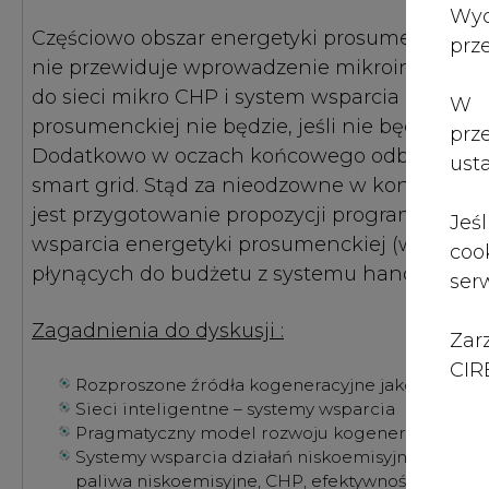
Zar
CIRE
Rozproszone źródła kogeneracyjne jako element
Sieci inteligentne – systemy wsparcia
Pragmatyczny model rozwoju kogeneracji gazowe
Systemy wsparcia działań niskoemisyjnych uwzg
paliwa niskoemisyjne, CHP, efektywność energe
Jak to robią inni (Niemcy, Wielka Brytania, Włoch
Energetyka prosumencka (pikogeneracja) a rozwój
Obszary niezurbanizowane elementem zrównow
Do debaty zaprosiliśmy m.in.:
Janusz Pilitowski
, Dyrektor Departamentu Ener
Marek Woszczyk
, Prezes Urzędu Regulacji Ene
Sylwester Śmigiel
, Prezes Zarządu, Gaspol, Fo
Radosław Dudziński
- Wiceprezes Zarządu ds.
prof. Krzysztof Żmijewski
, Sekretarz Generaln
Zapraszamy serdecznie