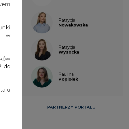
talu
PARTNERZY PORTALU