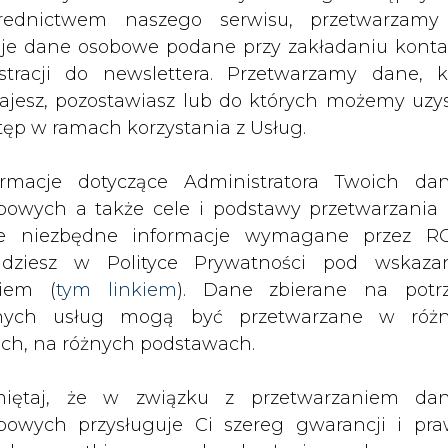
nych usług mogą być przetwarzane w róż
ość w ofercie rynkowej tego rodzaju systemów. 
ach, na różnych podstawach.
lientów indywidualnych (mikrokogeneracja), któr
zekracza 3 - 5 kW. Ich rozmiary predysponują je 
iętaj, że w związku z przetwarzaniem da
 naszych domach, ponieważ gabaryty ich są
bowych przysługuje Ci szereg gwarancji i pra
a gaz ziemny lub płynny. Energia elektryczna
ede wszystkim prawo do odwołania zgody oraz p
użyta w obiekcie, jak również w całości lub częś
zeciwu wobec przetwarzania Twoich danych. P
iza wykorzystania energii z gazu czy biogazu
będą przez nas bezwzględnie przestrzegane. Praw
roszoną mamy szansę wykorzystać nawet do 95 pro
esienia sprzeciwu wobec przetwarzania dany
yczyn związanych z Twoją szczególną sytuacją
tecznym wniesieniu prawa do sprzeciwu Twoje 
 tzw. energetyki prosumenckiej, która może nam d
 będą przetwarzane o ile nie będzie istnieć w
la Polski do 2030 r.):
wnie uzasadniona podstawa do przetwarza
~ 1 -5 kW
rzędna wobec Twoich interesów, praw i wolności
rlinga gazowych i biogazowych o mocy ~ 1-2 kW
stawa do ustalenia, dochodzenia lub ob
zczeń. Twoje dane nie będą przetwarzane w 
o 1/3 mocy stabilnej, czyli więcej niż jeden blo
ketingu własnego po zgłoszeniu sprzeciwu. Je