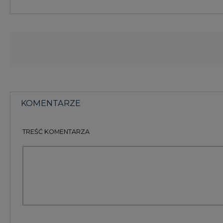
KOMENTARZE
(0)
Bądź na bieżąco
Podając adres e-mail wyrażają Państwo zgodę na ot
pocztą elektroniczną od Agencji Rynku Energii S.A z
ZAPISZ SIĘ DO NEWSLETTERA