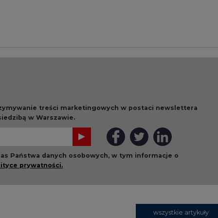
 nas Państwa danych osobowych, w tym informacje o
lityce prywatności.
wszystkie artykuły
1 13:00
2026-07-09 10:30
ł ciekawy
Opublikowano bilans
 stanie
zasobów złóż kopalin
 w Europie
w Polsce według
stanu na 31 grudnia
2025 r.