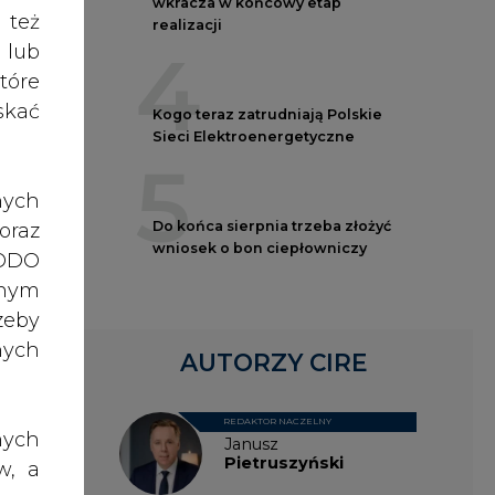
nych
Są
AUTORZY CIRE
ych
do
REDAKTOR NACZELNY
nych
Janusz
Pietruszyński
w, a
rawo
ci
rawa
Adrian
o do
c.
Kędzierski
ch z
, po
dane
ać
Grzegorz
Wiśniewski
ażna
nia,
 lub
Kacper
rony
Galewski
celu
k
żeli