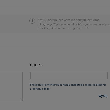
Przesłanie komentarza oznacza akceptację zasad korzystania
z portalu cire.pl
wyślij
rzymywanie treści marketingowych w postaci newslettera
 siedzibą w Warszawie.