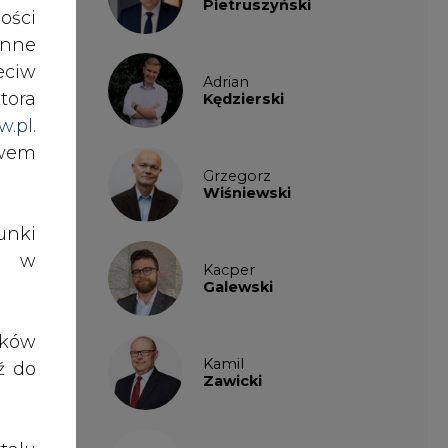
Pietruszyński
cji
ości
nne
eciw
Adrian
tora
Kędzierski
w.pl
.
o:
awem
Grzegorz
Wiśniewski
nki
es w
Kacper
Galewski
ików
Kamil
ź do
Zawicki