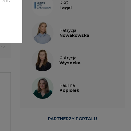
talu
KKG
Legal
Patrycja
Nowakowska
enie
Patrycja
Wysocka
Paulina
Popiołek
PARTNERZY PORTALU