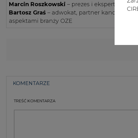
Zar
Marcin Roszkowski
– prezes i ekspert Instytu
CIRE
Bartosz Graś
– adwokat, partner kancelarii Ki
aspektami branży OZE
KOMENTARZE
TREŚĆ KOMENTARZA