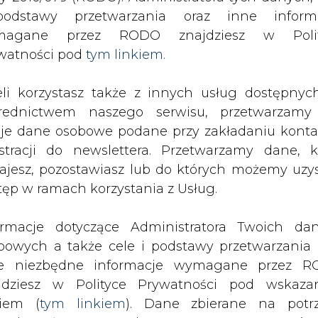
SPODARKA
ZMIANY KADROWE NA RYNKU
CIEP
odstawy przetwarzania oraz inne inform
magane przez RODO znajdziesz w Polit
watności pod
tym linkiem.
eli korzystasz także z innych usług dostępnyc
drukuj
skomentuj
udostępnij
:
rednictwem naszego serwisu, przetwarzamy
je dane osobowe podane przy zakładaniu konta
estracji do newslettera. Przetwarzamy dane, k
ajesz, pozostawiasz lub do których możemy uzy
tęp w ramach korzystania z Usług.
ormacje dotyczące Administratora Twoich da
bowych a także cele i podstawy przetwarzania 
e niezbędne informacje wymagane przez 
jdziesz w Polityce Prywatności pod wskaz
kiem (
tym linkiem
). Dane zbierane na potr