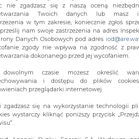
 Gdyby nie ona, mogłoby już powstać wiele instala
c nie zgadzasz się z naszą oceną niezbędn
ię m.in. do zwiększenia bezpieczeństwa
zetwarzania Twoich danych lub masz i
sz kraj zobowiązań klimatycznych.
trzeżenia w tym zakresie, koniecznie zgłoś sprz
 prześlij nam swoje zastrzeżenia na adres Inspek
rzygotowanego właśnie raportu pt. „Uwolnić Moc
rony Danych Osobowych pod adres
iod@are.wa
ego autorzy i zaproszeni eksperci opowiedzą m.in. 
ofanie zgody nie wpływa na zgodność z pr
etwarzania dokonanego przed jej wycofaniem.
rzyłączeń do sieci, z których korzystać chcą inwestorzy w
dowolnym czasie możesz określić waru
wala na faktyczną blokadę mocy i na wstrzymywanie
echowywania i dostępu do plików cooki
 w OZE oraz propozycjach rozwiązań prawno -
awieniach przeglądarki internetowej.
 sytuacji
z Polskę celu wyznaczonego przez unijną politykę
li zgadzasz się na wykorzystanie technologii pl
kies wystarczy kliknąć poniższy przycisk „Przejd
isu”.
llońskiego, współautor raportu