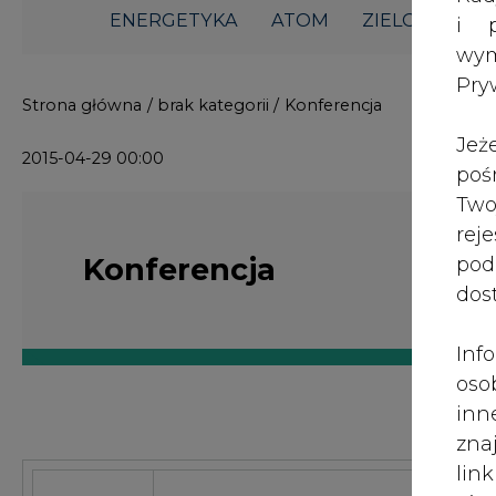
ENERGETYKA
ATOM
ZIELONA GO
i p
wy
Pry
Strona główna
/
brak kategorii
/
Konferencja
Jeż
2015-04-29 00:00
poś
Two
rej
Konferencja
pod
dos
Inf
oso
inn
zna
lin