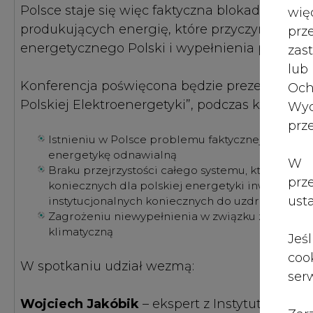
Polsce staje się więc faktyczna blokada mocy.
wię
produkujących energię, które przyczyniłyby s
pr
energetycznego Polski i wypełnienia przez na
zas
lub
Konferencja poświęcona będzie prezentacji p
Och
Polskiej Elektroenergetyki”, podczas którego j
Wyc
prz
Istnieniu w Polsce problemu faktycznej blokady p
energetykę odnawialną
W 
Braku przejrzystości całego systemu, który poz
prz
koniecznych dla polskiej energetyki inwestycji
ust
instytucjonalnych koniecznych do uzdrowienia tej
Zagrożeniu niewypełnienia w związku z tym prze
klimatyczną
Jeś
coo
W spotkaniu udział wezmą:
serw
Wojciech Jakóbik
– ekspert z Instytutu Jagie