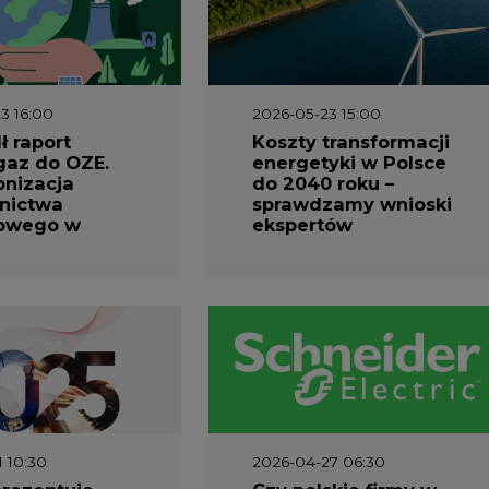
3 16:00
2026-05-23 15:00
 raport
Koszty transformacji
gaz do OZE.
energetyki w Polsce
nizacja
do 2040 roku –
nictwa
sprawdzamy wnioski
owego w
ekspertów
1 10:30
2026-04-27 06:30