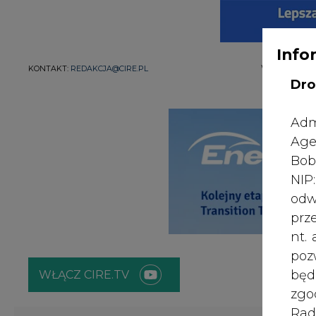
Info
WYDAWCA PO
KONTAKT:
REDAKCJA@CIRE.PL
Dro
Adm
Age
Bob
NI
odw
prz
nt.
poz
bę
WŁĄCZ CIRE.TV
zgo
Rad