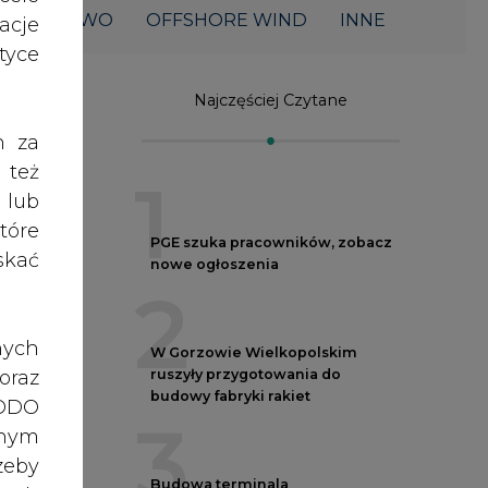
ŁOWNICTWO
OFFSHORE WIND
INNE
acje
yce
Najczęściej Czytane
h za
 też
1
 lub
tóre
PGE szuka pracowników, zobacz
skać
nowe ogłoszenia
2
nych
W Gorzowie Wielkopolskim
oraz
ruszyły przygotowania do
budowy fabryki rakiet
RODO
3
anym
zeby
Budowa terminala