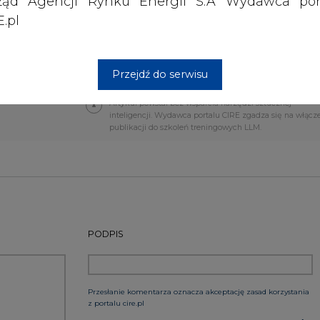
ząd Agencji Rynku Energii S.A Wydawca por
tu Jagiellońskiego
.pl
jewski Graś (KG Legal) zajmujący się prawnymi
Przejdź do serwisu
Artykuł powstał bez wsparcia narzędzi sztucznej
inteligencji. Wydawca portalu CIRE zgadza się na włącz
publikacji do szkoleń treningowych LLM.
PODPIS
Przesłanie komentarza oznacza akceptację zasad korzystania
z portalu cire.pl