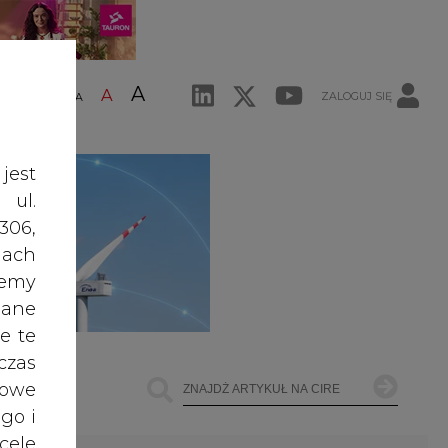
A
A
ZALOGUJ SIĘ
ŚĆ TEKSTU
A
jest
 ul.
306,
ach
żemy
dane
e te
czas
owe
go i
cele