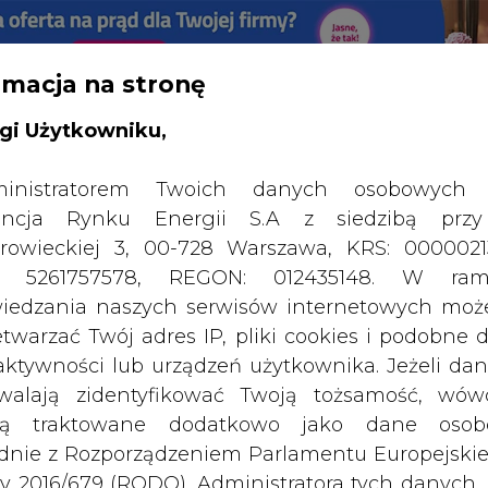
rmacja na stronę
RTALU:
WIELKO
WYSOKI KONTRAST
gi Użytkowniku,
inistratorem Twoich danych osobowych 
ncja Rynku Energii S.A z siedzibą przy
rowieckiej 3, 00-728 Warszawa, KRS: 0000021
P: 5261757578, REGON: 012435148. W ram
iedzania naszych serwisów internetowych mo
etwarzać Twój adres IP, pliki cookies i podobne 
 aktywności lub urządzeń użytkownika. Jeżeli dan
walają zidentyfikować Twoją tożsamość, wów
dą traktowane dodatkowo jako dane osob
dnie z Rozporządzeniem Parlamentu Europejskie
y 2016/679 (RODO). Administratora tych danych, 