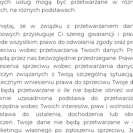
nych usług mogą być przetwarzane w róż
ach, na różnych podstawach.
iętaj, że w związku z przetwarzaniem da
nferencja
bowych przysługuje Ci szereg gwarancji i pra
wialnych Źródeł Energii w Polsce?"
ede wszystkim prawo do odwołania zgody oraz p
zeciwu wobec przetwarzania Twoich danych. P
aja (środa) o 11:00
będą przez nas bezwzględnie przestrzegane. Praw
go PAP, ul. Bracka 6/8
esienia sprzeciwu wobec przetwarzania dany
yczyn związanych z Twoją szczególną sytuacją
anizator:
tecznym wniesieniu prawa do sprzeciwu Twoje 
t Jagielloński
 będą przetwarzane o ile nie będzie istnieć w
 przyłączeń dla wytwórców energii z odnawialn
wnie uzasadniona podstawa do przetwarza
o mocy zaledwie 3800 MW. Przyczyną takiego stan
rzędna wobec Twoich interesów, praw i wolności
przez dotychczasowy posiadaczy pozwoleń na
stawa do ustalenia, dochodzenia lub ob
ąc wnioski o ich przedłużenie, stają się niemal ich
zczeń. Twoje dane nie będą przetwarzane w 
lemem dla funkcjonowania energetyki odnawialne
ketingu własnego po zgłoszeniu sprzeciwu. Je