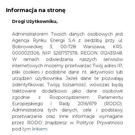
Informacja na stronę
Drogi Użytkowniku,
KONTAKT:
REDAKCJA@CIRE.PL
WYDAWCA PORTALU:
Administratorem Twoich danych osobowych jest
Agencja Rynku Energii S.A z siedzibą przy ul.
A
A
A
WIELKOŚĆ TEKSTU
WYSOKI KONTRAST
Bobrowieckiej 3, 00-728 Warszawa, KRS:
0000021306, NIP: 5261757578, REGON: 012435148.
ZALOGUJ SIĘ
W ramach odwiedzania naszych serwisów
internetowych możemy przetwarzać Twój adres IP,
pliki cookies i podobne dane nt. aktywności lub
urządzeń użytkownika. Jeżeli dane te pozwalają
zidentyfikować Twoją tożsamość, wówczas będą
traktowane dodatkowo jako dane osobowe
zgodnie z Rozporządzeniem Parlamentu
Europejskiego i Rady 2016/679 (RODO).
Administratora tych danych, cele i podstawy
przetwarzania oraz inne informacje wymagane
przez RODO znajdziesz w Polityce Prywatności
pod
tym linkiem.
WŁĄCZ CIRE.TV