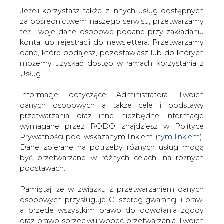
Jeżeli korzystasz także z innych usług dostępnych
za pośrednictwem naszego serwisu, przetwarzamy
też Twoje dane osobowe podane przy zakładaniu
konta lub rejestracji do newslettera. Przetwarzamy
Strona główna
/
SERWIS INFORMACYJNY CIRE
dane, które podajesz, pozostawiasz lub do których
24
/
Umowy PPA i cPPA: klucz do efektywności
możemy uzyskać dostęp w ramach korzystania z
energetycznej i redukcji emisji
Usług.
DB
Energy
Informacje dotyczące Administratora Twoich
2024-07-08 11:30
danych osobowych a także cele i podstawy
drukuj
przetwarzania oraz inne niezbędne informacje
skomentuj
wymagane przez RODO znajdziesz w Polityce
udostępnij
:
Prywatności pod wskazanym linkiem (
tym linkiem
).
Dane zbierane na potrzeby różnych usług mogą
być przetwarzane w różnych celach, na różnych
podstawach.
Pamiętaj, że w związku z przetwarzaniem danych
osobowych przysługuje Ci szereg gwarancji i praw,
a przede wszystkim prawo do odwołania zgody
oraz prawo sprzeciwu wobec przetwarzania Twoich