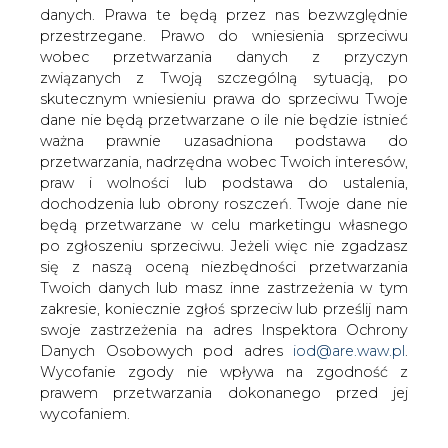
danych. Prawa te będą przez nas bezwzględnie
przestrzegane. Prawo do wniesienia sprzeciwu
wobec przetwarzania danych z przyczyn
Umowy PPA i cPPA: klucz do
związanych z Twoją szczególną sytuacją, po
efektywności energetycznej i
skutecznym wniesieniu prawa do sprzeciwu Twoje
redukcji emisji
dane nie będą przetwarzane o ile nie będzie istnieć
ważna prawnie uzasadniona podstawa do
przetwarzania, nadrzędna wobec Twoich interesów,
praw i wolności lub podstawa do ustalenia,
dochodzenia lub obrony roszczeń. Twoje dane nie
będą przetwarzane w celu marketingu własnego
po zgłoszeniu sprzeciwu. Jeżeli więc nie zgadzasz
Współczesne przedsiębiorstwa na
się z naszą oceną niezbędności przetwarzania
całym świecie muszą stawiać czoła
Twoich danych lub masz inne zastrzeżenia w tym
skutkom wynikającym z wahań cen
zakresie, koniecznie zgłoś sprzeciw lub prześlij nam
energii. Te zmiany prowadzą do
swoje zastrzeżenia na adres Inspektora Ochrony
wyższych kosztów operacyjnych,
Danych Osobowych pod adres
iod@are.waw.pl
.
utrudniają długoterminowe planowanie i
Wycofanie zgody nie wpływa na zgodność z
zmniejszają konkurencyjność rynkową.
prawem przetwarzania dokonanego przed jej
Jednym z rozwiązań, które mogą pomóc
wycofaniem.
w radzeniu sobie z tymi wyzwaniami, są