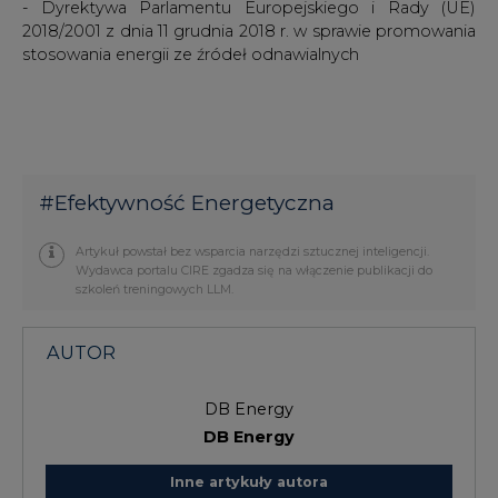
- Dyrektywa Parlamentu Europejskiego i Rady (UE)
2018/2001 z dnia 11 grudnia 2018 r. w sprawie promowania
stosowania energii ze źródeł odnawialnych
#
Efektywność Energetyczna
Artykuł powstał bez wsparcia narzędzi sztucznej inteligencji.
Wydawca portalu CIRE zgadza się na włączenie publikacji do
szkoleń treningowych LLM.
AUTOR
DB Energy
DB Energy
Inne artykuły autora