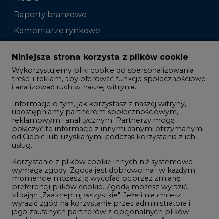
Raporty branżowe
Komentarze rynkowe
Zmiany kadrowe na rynku
Niniejsza strona korzysta z plików cookie
Wykorzystujemy pliki cookie do spersonalizowania
Studio CIRE
treści i reklam, aby oferować funkcje społecznościowe
i analizować ruch w naszej witrynie.
Rozmowy o energetyce
Informacje o tym, jak korzystasz z naszej witryny,
Gospodarka
udostępniamy partnerom społecznościowym,
reklamowym i analitycznym. Partnerzy mogą
Geopolityka
połączyć te informacje z innymi danymi otrzymanymi
LTE450
od Ciebie lub uzyskanymi podczas korzystania z ich
usług.
Korzystanie z plików cookie innych niż systemowe
Innowacje i AI
wymaga zgody. Zgoda jest dobrowolna i w każdym
momencie możesz ją wycofać poprzez zmianę
Telekomunikacja i IT
preferencji plików cookie. Zgodę możesz wyrazić,
klikając „Zaakceptuj wszystkie". Jeżeli nie chcesz
Handel emisjami CO2
wyrazić zgód na korzystanie przez administratora i
Wodór
jego zaufanych partnerów z opcjonalnych plików