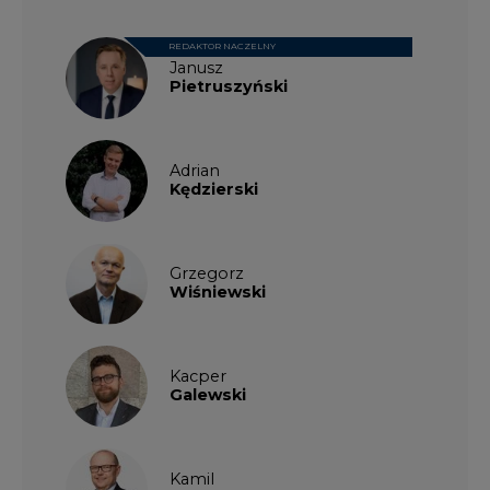
REDAKTOR NACZELNY
Janusz
Pietruszyński
Adrian
Kędzierski
Grzegorz
Wiśniewski
Kacper
Galewski
Kamil