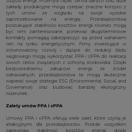
zużyciu energii. Przemysł ciężki, centra danych oraz duże
zakłady produkcyjne mogą czerpać znaczne korzyści z
tych umów ze względu na swoje wysokie
zapotrzebowanie na energię. Przedsiębiorstwa
poszukujące stabilności kosztów energii również mogą
być nimi zainteresowane, ponieważ długoterminowe
kontrakty pomagają zabezpieczyć się przed wahaniami
cen na rynku energetycznym. Firmy inwestujące w
zrównoważony rozwój i dążące do redukcji śladu
węglowego mogą wykorzystać PPA i cPPA do realizacji
swoich celów związanych z ochroną środowiska. Dzięki
bezpośredniemu zakupowi energii ze źródeł
odnawialnych, przedsiębiorstwa te mogą skutecznie
wspierać swoje strategie ESG (Environmental, Social, and
Governance) oraz budować bardziej ekologiczny
wizerunek.
Zalety umów PPA i cPPA
Umowy PPA i cPPA oferują wiele zalet, które czynią je
atrakcyjnymi dla przedsiębiorstw. Przede wszystkim
zapewniają stabilność kosztów energii dzięki