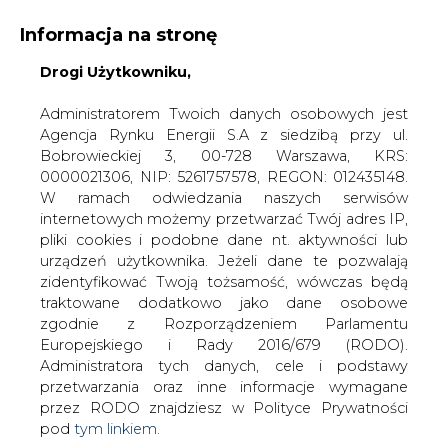
Informacja na stronę
Drogi Użytkowniku,
KONTAKT:
REDAKCJA@CIRE.PL
WYDAWCA PORTALU:
Administratorem Twoich danych osobowych jest
Agencja Rynku Energii S.A z siedzibą przy ul.
A
A
A
WIELKOŚĆ TEKSTU
WYSOKI KONTRAST
Bobrowieckiej 3, 00-728 Warszawa, KRS:
0000021306, NIP: 5261757578, REGON: 012435148.
ZALOGUJ SIĘ
W ramach odwiedzania naszych serwisów
internetowych możemy przetwarzać Twój adres IP,
pliki cookies i podobne dane nt. aktywności lub
urządzeń użytkownika. Jeżeli dane te pozwalają
zidentyfikować Twoją tożsamość, wówczas będą
traktowane dodatkowo jako dane osobowe
zgodnie z Rozporządzeniem Parlamentu
Europejskiego i Rady 2016/679 (RODO).
Administratora tych danych, cele i podstawy
przetwarzania oraz inne informacje wymagane
przez RODO znajdziesz w Polityce Prywatności
pod
tym linkiem.
WŁĄCZ CIRE.TV