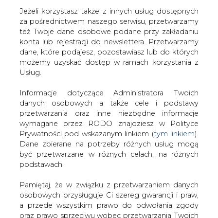
Jeżeli korzystasz także z innych usług dostępnych
za pośrednictwem naszego serwisu, przetwarzamy
też Twoje dane osobowe podane przy zakładaniu
konta lub rejestracji do newslettera. Przetwarzamy
Strona główna
/
ENERGETYKA
/
Przedsiębiorstwa
dane, które podajesz, pozostawiasz lub do których
infrastrukturalne i usług dodanych w gminach
możemy uzyskać dostęp w ramach korzystania z
Usług.
2003-04-15 00:00
drukuj
Informacje dotyczące Administratora Twoich
skomentuj
danych osobowych a także cele i podstawy
udostępnij
:
przetwarzania oraz inne niezbędne informacje
wymagane przez RODO znajdziesz w Polityce
Prywatności pod wskazanym linkiem (
tym linkiem
).
Dane zbierane na potrzeby różnych usług mogą
Przedsiębiorstwa infrastrukturalne
być przetwarzane w różnych celach, na różnych
i usług dodanych w gminach
podstawach.
Pamiętaj, że w związku z przetwarzaniem danych
osobowych przysługuje Ci szereg gwarancji i praw,
a przede wszystkim prawo do odwołania zgody
oraz prawo sprzeciwu wobec przetwarzania Twoich