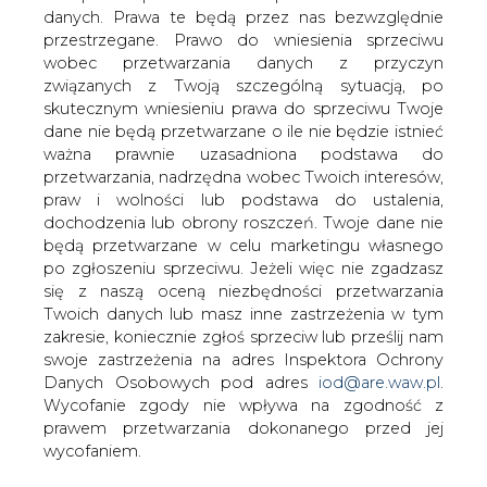
danych. Prawa te będą przez nas bezwzględnie
Referat pochodzi z seminarium "Rynki
przestrzegane. Prawo do wniesienia sprzeciwu
usług w gminach", organizowanego w
wobec przetwarzania danych z przyczyn
ramach cyklu seminariów pod wspólnym
związanych z Twoją szczególną sytuacją, po
tytułem "Elektroenergetyka w procesie
skutecznym wniesieniu prawa do sprzeciwu Twoje
przemian. Zarządzanie ryzykiem nowych
dane nie będą przetwarzane o ile nie będzie istnieć
trendów".
ważna prawnie uzasadniona podstawa do
przetwarzania, nadrzędna wobec Twoich interesów,
praw i wolności lub podstawa do ustalenia,
#
Materiały problemowe
#
RYNEK
dochodzenia lub obrony roszczeń. Twoje dane nie
będą przetwarzane w celu marketingu własnego
ENERGII ELEKTRYCZNEJ
po zgłoszeniu sprzeciwu. Jeżeli więc nie zgadzasz
się z naszą oceną niezbędności przetwarzania
Artykuł powstał bez wsparcia narzędzi sztucznej inteligencji.
Twoich danych lub masz inne zastrzeżenia w tym
Wydawca portalu CIRE zgadza się na włączenie publikacji do
zakresie, koniecznie zgłoś sprzeciw lub prześlij nam
szkoleń treningowych LLM.
swoje zastrzeżenia na adres Inspektora Ochrony
Danych Osobowych pod adres
iod@are.waw.pl
.
Wycofanie zgody nie wpływa na zgodność z
prawem przetwarzania dokonanego przed jej
KOMENTARZE
wycofaniem.