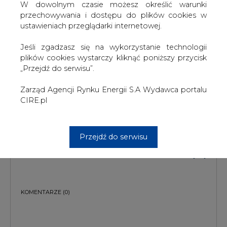
TREŚĆ KOMENTARZA
W dowolnym czasie możesz określić warunki
przechowywania i dostępu do plików cookies w
ustawieniach przeglądarki internetowej.
Jeśli zgadzasz się na wykorzystanie technologii
plików cookies wystarczy kliknąć poniższy przycisk
„Przejdź do serwisu”.
Zarząd Agencji Rynku Energii S.A Wydawca portalu
PODPIS
CIRE.pl
Przesłanie komentarza oznacza akceptację zasad korzystania z portalu
Przejdź do serwisu
cire.pl
wyślij
KOMENTARZE
(0)