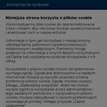
Komentarze rynkowe
Zmiany kadrowe na rynku
Niniejsza strona korzysta z plików cookie
Wykorzystujemy pliki cookie do spersonalizowania
Studio CIRE
treści i reklam, aby oferować funkcje społecznościowe
i analizować ruch w naszej witrynie.
Rozmowy o energetyce
Informacje o tym, jak korzystasz z naszej witryny,
Gospodarka
udostępniamy partnerom społecznościowym,
reklamowym i analitycznym. Partnerzy mogą
Geopolityka
połączyć te informacje z innymi danymi otrzymanymi
LTE450
od Ciebie lub uzyskanymi podczas korzystania z ich
usług.
Korzystanie z plików cookie innych niż systemowe
Innowacje i AI
wymaga zgody. Zgoda jest dobrowolna i w każdym
momencie możesz ją wycofać poprzez zmianę
Telekomunikacja i IT
preferencji plików cookie. Zgodę możesz wyrazić,
klikając „Zaakceptuj wszystkie". Jeżeli nie chcesz
Handel emisjami CO2
wyrazić zgód na korzystanie przez administratora i
Wodór
jego zaufanych partnerów z opcjonalnych plików
cookie, możesz zdecydować o swoich preferencjach
Górnictwo
wybierając je poniżej i klikając przycisk „Zapisz
ustawienia".