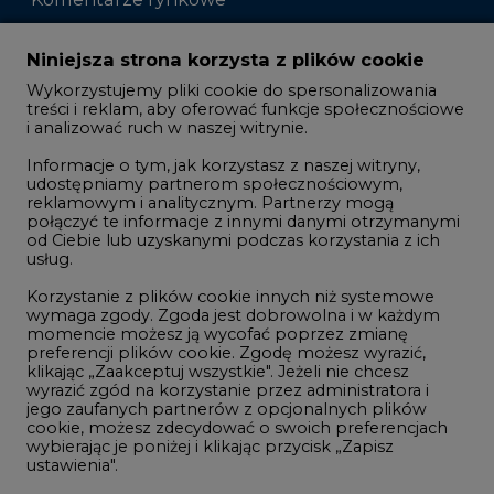
Zmiany kadrowe na rynku
Niniejsza strona korzysta z plików cookie
Wykorzystujemy pliki cookie do spersonalizowania
Studio CIRE
treści i reklam, aby oferować funkcje społecznościowe
i analizować ruch w naszej witrynie.
Rozmowy o energetyce
Informacje o tym, jak korzystasz z naszej witryny,
Gospodarka
udostępniamy partnerom społecznościowym,
reklamowym i analitycznym. Partnerzy mogą
Geopolityka
połączyć te informacje z innymi danymi otrzymanymi
LTE450
od Ciebie lub uzyskanymi podczas korzystania z ich
usług.
Korzystanie z plików cookie innych niż systemowe
Innowacje i AI
wymaga zgody. Zgoda jest dobrowolna i w każdym
momencie możesz ją wycofać poprzez zmianę
Telekomunikacja i IT
preferencji plików cookie. Zgodę możesz wyrazić,
klikając „Zaakceptuj wszystkie". Jeżeli nie chcesz
Handel emisjami CO2
wyrazić zgód na korzystanie przez administratora i
Wodór
jego zaufanych partnerów z opcjonalnych plików
cookie, możesz zdecydować o swoich preferencjach
Górnictwo
wybierając je poniżej i klikając przycisk „Zapisz
ustawienia".
Zmiany klimatyczne