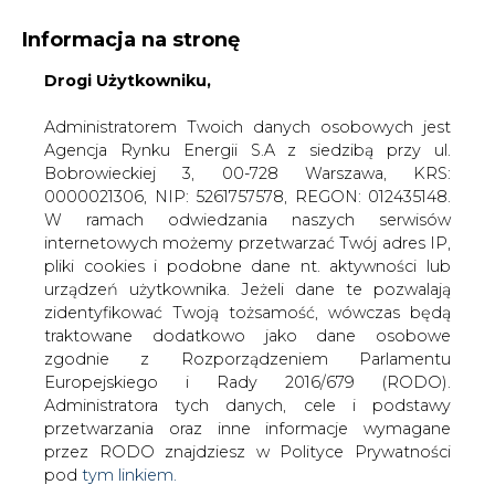
Informacja na stronę
KONTAKT:
REDAKCJA@CIRE.PL
Drogi Użytkowniku,
WYDAWCA PORTALU:
Administratorem Twoich danych osobowych jest
Agencja Rynku Energii S.A z siedzibą przy ul.
A
A
A
WIELKOŚĆ TEKSTU
WYSOKI KONTRAST
Bobrowieckiej 3, 00-728 Warszawa, KRS:
0000021306, NIP: 5261757578, REGON: 012435148.
ZALOGUJ SIĘ
W ramach odwiedzania naszych serwisów
internetowych możemy przetwarzać Twój adres IP,
pliki cookies i podobne dane nt. aktywności lub
urządzeń użytkownika. Jeżeli dane te pozwalają
zidentyfikować Twoją tożsamość, wówczas będą
traktowane dodatkowo jako dane osobowe
zgodnie z Rozporządzeniem Parlamentu
Europejskiego i Rady 2016/679 (RODO).
Administratora tych danych, cele i podstawy
przetwarzania oraz inne informacje wymagane
przez RODO znajdziesz w Polityce Prywatności
pod
tym linkiem.
WŁĄCZ CIRE.TV