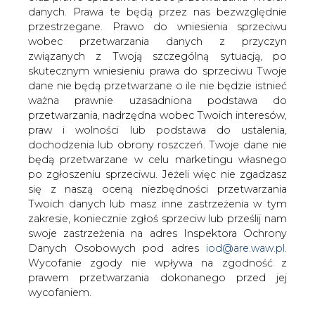
danych. Prawa te będą przez nas bezwzględnie
Polska elektroenergetyka utrzymała w
przestrzegane. Prawo do wniesienia sprzeciwu
2004 roku znaczącą pozycją w
wobec przetwarzania danych z przyczyn
przychodach dla budżetu państwa z
związanych z Twoją szczególną sytuacją, po
tytułu podatku dochodowego spośród
skutecznym wniesieniu prawa do sprzeciwu Twoje
grup podmiotów gospodarczych
dane nie będą przetwarzane o ile nie będzie istnieć
sektora paliwowo-energetycznego.
ważna prawnie uzasadniona podstawa do
przetwarzania, nadrzędna wobec Twoich interesów,
praw i wolności lub podstawa do ustalenia,
#
Materiały problemowe
#
RYNEK
dochodzenia lub obrony roszczeń. Twoje dane nie
będą przetwarzane w celu marketingu własnego
ENERGII ELEKTRYCZNEJ
po zgłoszeniu sprzeciwu. Jeżeli więc nie zgadzasz
się z naszą oceną niezbędności przetwarzania
Artykuł powstał bez wsparcia narzędzi sztucznej inteligencji.
Twoich danych lub masz inne zastrzeżenia w tym
Wydawca portalu CIRE zgadza się na włączenie publikacji do
zakresie, koniecznie zgłoś sprzeciw lub prześlij nam
szkoleń treningowych LLM.
swoje zastrzeżenia na adres Inspektora Ochrony
Danych Osobowych pod adres
iod@are.waw.pl
.
Wycofanie zgody nie wpływa na zgodność z
prawem przetwarzania dokonanego przed jej
KOMENTARZE
wycofaniem.
TREŚĆ KOMENTARZA