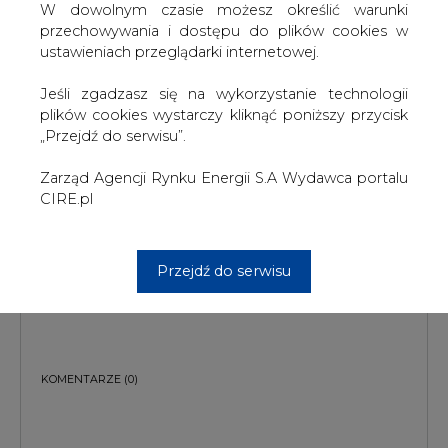
W dowolnym czasie możesz określić warunki
przechowywania i dostępu do plików cookies w
ustawieniach przeglądarki internetowej.
Jeśli zgadzasz się na wykorzystanie technologii
plików cookies wystarczy kliknąć poniższy przycisk
„Przejdź do serwisu”.
Zarząd Agencji Rynku Energii S.A Wydawca portalu
PODPIS
CIRE.pl
Przesłanie komentarza oznacza akceptację zasad korzystania z portalu
Przejdź do serwisu
cire.pl
wyślij
KOMENTARZE
(0)