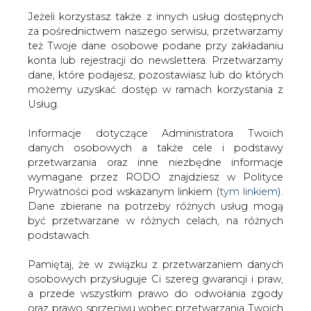
Jeżeli korzystasz także z innych usług dostępnych
za pośrednictwem naszego serwisu, przetwarzamy
też Twoje dane osobowe podane przy zakładaniu
konta lub rejestracji do newslettera. Przetwarzamy
Strona główna
/
ENERGETYKA
/
Elektroenergetyka
dane, które podajesz, pozostawiasz lub do których
polska 2005 &#8211; stan rzeczy, wyzwania
możemy uzyskać dostęp w ramach korzystania z
Usług.
2005-06-24 00:00
drukuj
Informacje dotyczące Administratora Twoich
skomentuj
danych osobowych a także cele i podstawy
udostępnij
:
przetwarzania oraz inne niezbędne informacje
wymagane przez RODO znajdziesz w Polityce
Prywatności pod wskazanym linkiem (
tym linkiem
).
Dane zbierane na potrzeby różnych usług mogą
Elektroenergetyka polska 2005
być przetwarzane w różnych celach, na różnych
&#8211; stan rzeczy, wyzwania
podstawach.
Pamiętaj, że w związku z przetwarzaniem danych
osobowych przysługuje Ci szereg gwarancji i praw,
a przede wszystkim prawo do odwołania zgody
oraz prawo sprzeciwu wobec przetwarzania Twoich