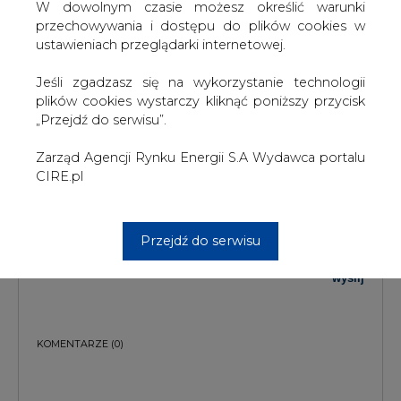
TREŚĆ KOMENTARZA
W dowolnym czasie możesz określić warunki
przechowywania i dostępu do plików cookies w
ustawieniach przeglądarki internetowej.
Jeśli zgadzasz się na wykorzystanie technologii
plików cookies wystarczy kliknąć poniższy przycisk
„Przejdź do serwisu”.
Zarząd Agencji Rynku Energii S.A Wydawca portalu
PODPIS
CIRE.pl
Przesłanie komentarza oznacza akceptację zasad korzystania z portalu
Przejdź do serwisu
cire.pl
wyślij
KOMENTARZE
(0)