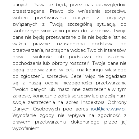
w 2006 roku wpływały zarówno
danych. Prawa te będą przez nas bezwzględnie
uwarunkowania wewnętrzne
przestrzegane. Prawo do wniesienia sprzeciwu
(ukształtowane przez ostatnich
wobec przetwarzania danych z przyczyn
kilkanaście lat) jak i zewnętrzne (wynikłe
związanych z Twoją szczególną sytuacją, po
zwłaszcza ze zdarzeń po Traktacie
skutecznym wniesieniu prawa do sprzeciwu Twoje
Akcesyjnym z UE, ale także istotnych
dane nie będą przetwarzane o ile nie będzie istnieć
ważna prawnie uzasadniona podstawa do
spraw bieżących).
przetwarzania, nadrzędna wobec Twoich interesów,
praw i wolności lub podstawa do ustalenia,
#
Materiały problemowe
#
RYNEK
dochodzenia lub obrony roszczeń. Twoje dane nie
będą przetwarzane w celu marketingu własnego
ENERGII ELEKTRYCZNEJ
po zgłoszeniu sprzeciwu. Jeżeli więc nie zgadzasz
się z naszą oceną niezbędności przetwarzania
Artykuł powstał bez wsparcia narzędzi sztucznej inteligencji.
Twoich danych lub masz inne zastrzeżenia w tym
Wydawca portalu CIRE zgadza się na włączenie publikacji do
zakresie, koniecznie zgłoś sprzeciw lub prześlij nam
szkoleń treningowych LLM.
swoje zastrzeżenia na adres Inspektora Ochrony
Danych Osobowych pod adres
iod@are.waw.pl
.
Wycofanie zgody nie wpływa na zgodność z
prawem przetwarzania dokonanego przed jej
KOMENTARZE
wycofaniem.