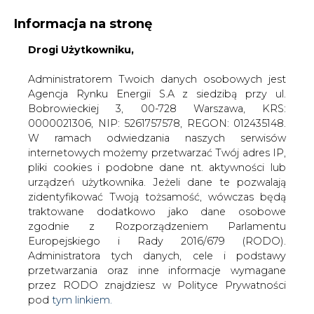
Informacja na stronę
Drogi Użytkowniku,
KONTAKT:
REDAKCJA@CIRE.PL
WYDAWCA PORTALU:
Administratorem Twoich danych osobowych jest
Agencja Rynku Energii S.A z siedzibą przy ul.
A
A
A
WIELKOŚĆ TEKSTU
WYSOKI KONTRAST
Bobrowieckiej 3, 00-728 Warszawa, KRS:
0000021306, NIP: 5261757578, REGON: 012435148.
ZALOGUJ SIĘ
W ramach odwiedzania naszych serwisów
internetowych możemy przetwarzać Twój adres IP,
pliki cookies i podobne dane nt. aktywności lub
urządzeń użytkownika. Jeżeli dane te pozwalają
zidentyfikować Twoją tożsamość, wówczas będą
traktowane dodatkowo jako dane osobowe
zgodnie z Rozporządzeniem Parlamentu
Europejskiego i Rady 2016/679 (RODO).
Administratora tych danych, cele i podstawy
przetwarzania oraz inne informacje wymagane
przez RODO znajdziesz w Polityce Prywatności
pod
tym linkiem.
WŁĄCZ CIRE.TV