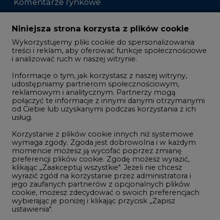
Komentarze rynkowe
Zmiany kadrowe na rynku
Niniejsza strona korzysta z plików cookie
Wykorzystujemy pliki cookie do spersonalizowania
Studio CIRE
treści i reklam, aby oferować funkcje społecznościowe
i analizować ruch w naszej witrynie.
Rozmowy o energetyce
Informacje o tym, jak korzystasz z naszej witryny,
Gospodarka
udostępniamy partnerom społecznościowym,
reklamowym i analitycznym. Partnerzy mogą
Geopolityka
połączyć te informacje z innymi danymi otrzymanymi
LTE450
od Ciebie lub uzyskanymi podczas korzystania z ich
usług.
Korzystanie z plików cookie innych niż systemowe
Innowacje i AI
wymaga zgody. Zgoda jest dobrowolna i w każdym
momencie możesz ją wycofać poprzez zmianę
Telekomunikacja i IT
preferencji plików cookie. Zgodę możesz wyrazić,
klikając „Zaakceptuj wszystkie". Jeżeli nie chcesz
Handel emisjami CO2
wyrazić zgód na korzystanie przez administratora i
Wodór
jego zaufanych partnerów z opcjonalnych plików
cookie, możesz zdecydować o swoich preferencjach
Górnictwo
wybierając je poniżej i klikając przycisk „Zapisz
ustawienia".
Zmiany klimatyczne