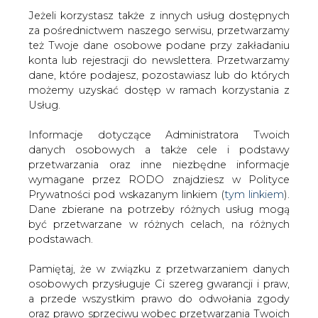
Jeżeli korzystasz także z innych usług dostępnych
za pośrednictwem naszego serwisu, przetwarzamy
też Twoje dane osobowe podane przy zakładaniu
konta lub rejestracji do newslettera. Przetwarzamy
Strona główna
/
ENERGETYKA
/
Rok 2006 - jaki był?
dane, które podajesz, pozostawiasz lub do których
możemy uzyskać dostęp w ramach korzystania z
2007-02-28 00:00
Usług.
drukuj
skomentuj
Informacje dotyczące Administratora Twoich
udostępnij
:
danych osobowych a także cele i podstawy
przetwarzania oraz inne niezbędne informacje
wymagane przez RODO znajdziesz w Polityce
Prywatności pod wskazanym linkiem (
tym linkiem
).
Rok 2006 - jaki był?
Dane zbierane na potrzeby różnych usług mogą
być przetwarzane w różnych celach, na różnych
podstawach.
Pamiętaj, że w związku z przetwarzaniem danych
osobowych przysługuje Ci szereg gwarancji i praw,
a przede wszystkim prawo do odwołania zgody
Na kondycję elektroenergetyki polskiej
oraz prawo sprzeciwu wobec przetwarzania Twoich