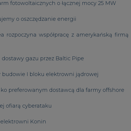
o preferowanym dostawcą dla farmy offshore
ej ofiarą cyberataku
elektrowni Konin
m PTEZ na kolejną kadencję
anału na YouTube
Zastrzeżenia pr
Artykuł powstał bez wsparcia narzędzi sztucznej
inteligencji. Wydawca portalu CIRE zgadza się na włącz
publikacji do szkoleń treningowych LLM.