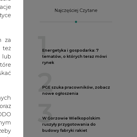
PGE szuka pracowników, zobacz
acje
nowe ogłoszenia
3
yce
W Gorzowie Wielkopolskim
ruszyły przygotowania do
h za
budowy fabryki rakiet
 też
4
 lub
tóre
Budowa terminala
skać
intermodalnego w Zabrzu
wkracza w końcowy etap
realizacji
5
o i
nych
oraz
Kogo teraz zatrudniają Polskie
wny
RODO
Sieci Elektroenergetyczne
anym
zeby