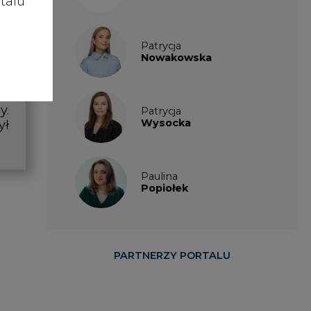
talu
PARTNERZY PORTALU
Last