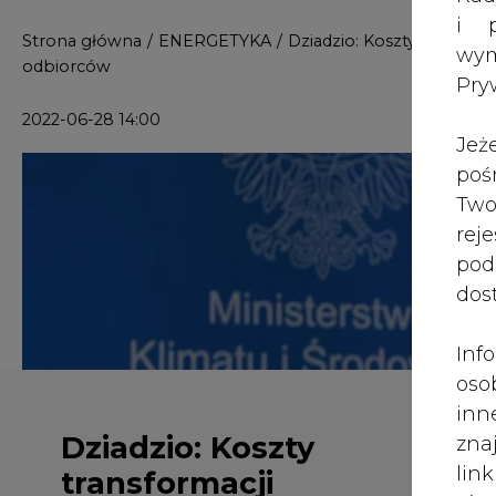
i p
wy
Pry
Dziadzio: Koszty
Jeż
transformacji
poś
energetycznej nie mogą
Two
obciążać tylko i wyłącznie
rej
pod
odbiorców
dos
Koszty transformacji energetycznej
Inf
wyłącznie odbiorców; bezpieczeńst
oso
obszarem działalności rządu - powi
inn
Geolog Kraju Piotr Dziadzio.
zna
lin