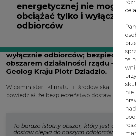
Wiceminister klimatu i środowiska podcza
róż
powiedział, że bezpieczeństwo dostaw ciepła j
cel
Pam
oso
To bardzo istotny obszar, który jest objęty 
prz
dostaw ciepła do naszych odbiorców
- stwier
spr
te 
wni
prz
Wyjaśnił, że rząd prowadzi politykę związan
sku
priorytetem jest zadbanie o tanie ciepło i stab
nie
pra
Nawiązując do wojny w Ukrainie i niestabil
nad
przypomniał, że Polska jest częścią globalne
pod
ich cen, dlatego jedynym rozsądnym w tej chwi
ros
mar