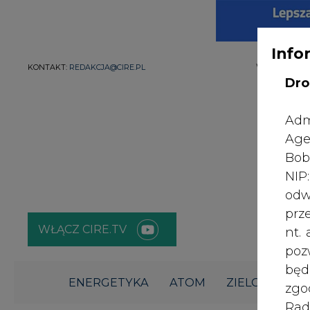
Info
WŁĄCZ CIRE.TV
Dro
ENERGETYKA
ATOM
ZIELONA GO
Adm
Age
Strona główna
/
ENERGETYKA
/
Dziadzio: Koszty transfor
odbiorców
Bob
NI
2022-06-28 14:00
odw
prz
nt.
poz
bę
zgo
Rad