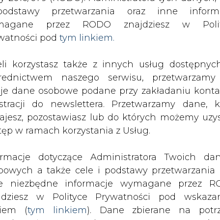
odstawy przetwarzania oraz inne inform
magane przez RODO znajdziesz w Polit
watności pod
tym linkiem.
eli korzystasz także z innych usług dostępnyc
rednictwem naszego serwisu, przetwarzamy
je dane osobowe podane przy zakładaniu konta
estracji do newslettera. Przetwarzamy dane, k
ajesz, pozostawiasz lub do których możemy uzy
tęp w ramach korzystania z Usług.
 nie mogą bezpośrednio obciążać tylk
ormacje dotyczące Administratora Twoich da
wo dostaw ciepła jest kluczowym
bowych a także cele i podstawy przetwarzania 
edział we wtorek wiceszef MKiŚ, Głó
e niezbędne informacje wymagane przez 
jdziesz w Polityce Prywatności pod wskaz
kiem (
tym linkiem
). Dane zbierane na potr