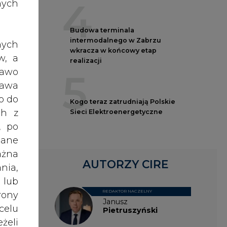
lnym
nych
AUTORZY CIRE
nych
REDAKTOR NACZELNY
Janusz
w, a
ch
Pietruszyński
rawo
rawa
o do
Adrian
ch z
Kędzierski
, po
 ale
dane
Grzegorz
ażna
Wiśniewski
nia,
dzio
 lub
alać
rony
Kacper
.
celu
Galewski
żeli