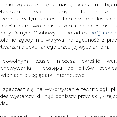
c nie zgadzasz się z naszą oceną niezbędn
zetwarzania Twoich danych lub masz i
getyczna powinna przebiegać nie tylko w oparc
trzeżenia w tym zakresie, koniecznie zgłoś sprz
r, ale też biogaz, biomasę i inne źródła. Stwierdzi
 prześlij nam swoje zastrzeżenia na adres Inspek
zmienimy sytuacji w naszym ciepłownictwie z dn
zy na systemową transformację
- powiedział.
rony Danych Osobowych pod adres
iod@are.wa
ofanie zgody nie wpływa na zgodność z pr
etwarzania dokonanego przed jej wycofaniem.
dowolnym czasie możesz określić waru
echowywania i dostępu do plików cooki
awieniach przeglądarki internetowej.
ą bezpośrednio obciążać tylko i wyłącznie odbiorc
li zgadzasz się na wykorzystanie technologii pl
ucić na odbiorców wszystkich kosztów
- zaznacz
kies wystarczy kliknąć poniższy przycisk „Przejd
isu”.