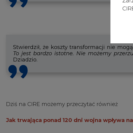
Zar
CIRE
Dziś na CIRE możemy przeczytać również
Jak trwająca ponad 120 dni wojna wpływa na
1.
PGE podpisała umowy na budowę czterech fa
2.
Prezes PGE: zima będzie bardzo trudna, apel
3.
Modułowe reaktory jądrowe w Polsce – Ene
Energy
4.
PGNiG rozmawia o kolejnych kontraktach na 
5.
KHNP proponuje 40% udziału polskich firm w