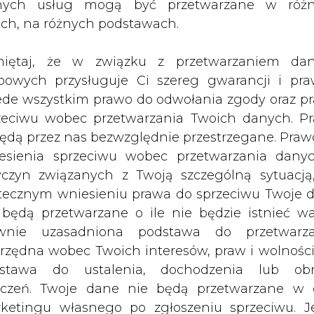
s III Kongresu Kogeneracji w Kazimierzu Do
nych usług mogą być przetwarzane w róż
est kluczowym obszarem działalności rządu.
ach, na różnych podstawach.
iętaj, że w związku z przetwarzaniem da
bowych przysługuje Ci szereg gwarancji i pra
dużą troską rządu w zakresie bezpiecznych i stały
ede wszystkim prawo do odwołania zgody oraz p
dził Dziadzio.
zeciwu wobec przetwarzania Twoich danych. P
będą przez nas bezwzględnie przestrzegane. Praw
esienia sprzeciwu wobec przetwarzania dany
yczyn związanych z Twoją szczególną sytuacją
ą z transformacją klimatyczną i energetyczną,
tecznym wniesieniu prawa do sprzeciwu Twoje 
ilne jego dostawy po akceptowalnej cenie.
 będą przetwarzane o ile nie będzie istnieć w
wnie uzasadniona podstawa do przetwarza
nych cen surowców energetycznych, Piotr Dzia
rzędna wobec Twoich interesów, praw i wolności
go systemu handlu surowcami i nie może sama ust
stawa do ustalenia, dochodzenia lub ob
li działaniem jest wykorzystanie źródeł własnych
zczeń. Twoje dane nie będą przetwarzane w 
ketingu własnego po zgłoszeniu sprzeciwu. Je