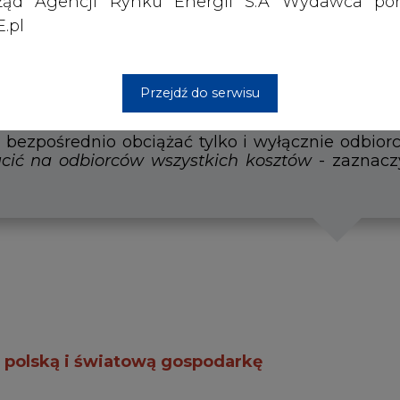
ząd Agencji Rynku Energii S.A Wydawca por
.pl
Przejdź do serwisu
 polską i światową gospodarkę
rm fotowoltaicznych o łącznej mocy 25 MW
ujemy o oszczędzanie energii
a rozpoczyna współpracę z amerykańską firmą 
dostawy gazu przez Baltic Pipe
 budowie I bloku elektrowni jądrowej