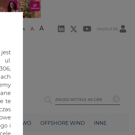
ŁOWNICTWO
OFFSHORE WIND
INNE
jest
Najczęściej Czytane
 ul.
306,
ach
1
żemy
dane
Energetyka i gospodarka: 7
e te
tematów, o których teraz mówi
czas
rynek
2
owe
go i
cele