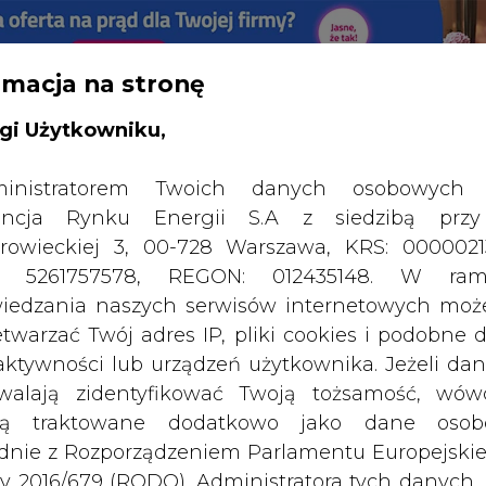
rmacja na stronę
gi Użytkowniku,
SPODARKA
ZMIANY KADROWE NA RYNKU
CIEP
inistratorem Twoich danych osobowych 
ncja Rynku Energii S.A z siedzibą przy
macji energetycznej nie mogą obciążać tylko i wyłącznie
rowieckiej 3, 00-728 Warszawa, KRS: 0000021
P: 5261757578, REGON: 012435148. W ram
drukuj
skomentuj
udostępnij
:
iedzania naszych serwisów internetowych mo
etwarzać Twój adres IP, pliki cookies i podobne 
 aktywności lub urządzeń użytkownika. Jeżeli dan
walają zidentyfikować Twoją tożsamość, wów
dą traktowane dodatkowo jako dane osob
dnie z Rozporządzeniem Parlamentu Europejskie
y 2016/679 (RODO). Administratora tych danych, 