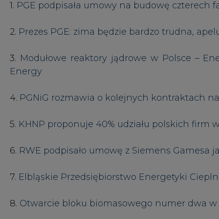
6.
RWE podpisało umowę z Siemens Gamesa jak
7.
Elbląskie Przedsiębiorstwo Energetyki Ciepln
8.
Otwarcie bloku biomasowego numer dwa w 
9.
Wojciech Dąbrowski został wybrany Prezese
CIRE zaprasza do subskrybowania swojego k
#
Energetyka