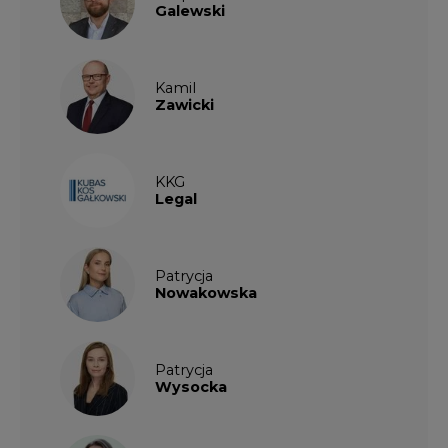
Wysocka
Paulina
Popiołek
Kalendarium wydarzeń
SIERPIEŃ
2026
1
2
3
4
5
6
7
8
9
10
11
12
13
14
15
16
17
18
19
20
21
22
23