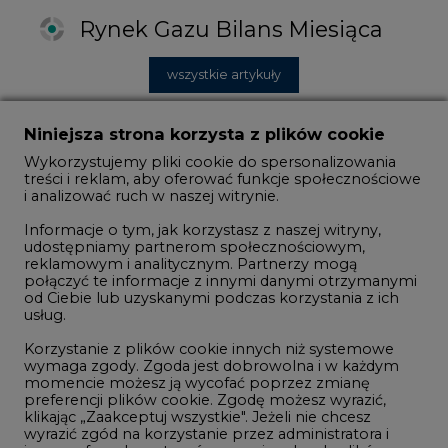
Niniejsza strona korzysta z plików cookie
Wykorzystujemy pliki cookie do spersonalizowania
treści i reklam, aby oferować funkcje społecznościowe
i analizować ruch w naszej witrynie.
2026-07-04 18:00
Informacje o tym, jak korzystasz z naszej witryny,
udostępniamy partnerom społecznościowym,
Czerwiec 2026' Miesięczne zmiany
reklamowym i analitycznym. Partnerzy mogą
w produkcji energii elektrycznej w
Polsce w obszarze źródeł gazowych
połączyć te informacje z innymi danymi otrzymanymi
od Ciebie lub uzyskanymi podczas korzystania z ich
usług.
Korzystanie z plików cookie innych niż systemowe
wymaga zgody. Zgoda jest dobrowolna i w każdym
momencie możesz ją wycofać poprzez zmianę
preferencji plików cookie. Zgodę możesz wyrazić,
klikając „Zaakceptuj wszystkie". Jeżeli nie chcesz
wyrazić zgód na korzystanie przez administratora i