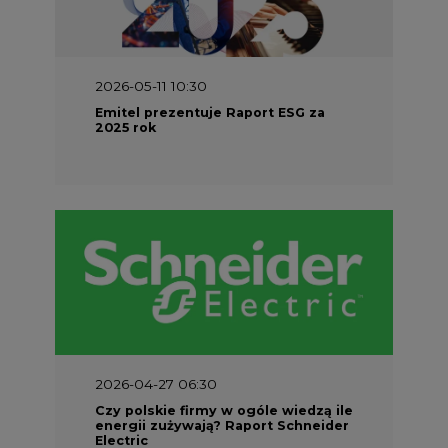
2026-04-27 06:30
Czy polskie firmy w ogóle wiedzą ile
energii zużywają? Raport Schneider
Electric
SPONSOR SERWISU
Odbiorcy na rynku energii
Prawo
Materiały problemowe
Rozmowy
TPA w Polsce i na świecie