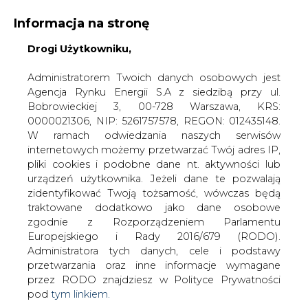
Informacja na stronę
Drogi Użytkowniku,
Administratorem Twoich danych osobowych jest
Agencja Rynku Energii S.A z siedzibą przy ul.
Bobrowieckiej 3, 00-728 Warszawa, KRS:
Strona główna
/
ENERGETYKA
/
Polscy europosłowie
0000021306, NIP: 5261757578, REGON: 012435148.
we wspólnym stanowisku do KE ws. gazu i rosnących
W ramach odwiedzania naszych serwisów
cen energii
internetowych możemy przetwarzać Twój adres IP,
pliki cookies i podobne dane nt. aktywności lub
2022-01-20 17:00
urządzeń użytkownika. Jeżeli dane te pozwalają
drukuj
zidentyfikować Twoją tożsamość, wówczas będą
skomentuj
traktowane dodatkowo jako dane osobowe
udostępnij
:
zgodnie z Rozporządzeniem Parlamentu
Europejskiego i Rady 2016/679 (RODO).
Administratora tych danych, cele i podstawy
przetwarzania oraz inne informacje wymagane
przez RODO znajdziesz w Polityce Prywatności
pod
tym linkiem.