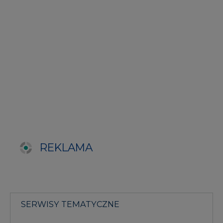
SERWISY TEMATYCZNE
Rynek bilansujący
Serwis PGE
Fotowoltaika
Głos Enei
Handel emisjami CO2
Rynek Ciepła
Rynek Gazu