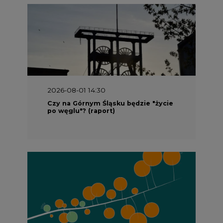
2026-08-01 13:00
Wyszedł ciekawy raport o stanie
klimatu w Europie
2026-07-09 10:30
Opublikowano bilans zasobów złóż
kopalin w Polsce według stanu na 31