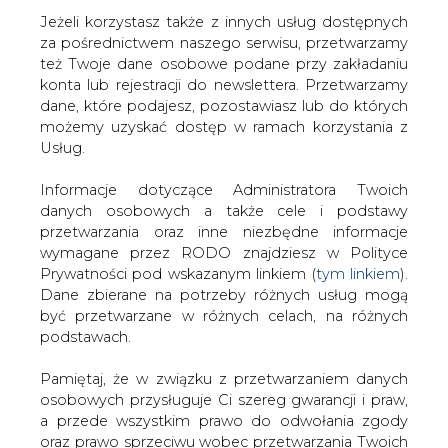
Jeżeli korzystasz także z innych usług dostępnych
za pośrednictwem naszego serwisu, przetwarzamy
też Twoje dane osobowe podane przy zakładaniu
konta lub rejestracji do newslettera. Przetwarzamy
dane, które podajesz, pozostawiasz lub do których
Polscy europosłowie we wspólnym
możemy uzyskać dostęp w ramach korzystania z
stanowisku do KE ws. gazu i
Usług.
rosnących cen energii
Informacje dotyczące Administratora Twoich
danych osobowych a także cele i podstawy
przetwarzania oraz inne niezbędne informacje
wymagane przez RODO znajdziesz w Polityce
Prywatności pod wskazanym linkiem (
tym linkiem
).
Dane zbierane na potrzeby różnych usług mogą
Prawie 80 europosłów z sześciu grup
być przetwarzane w różnych celach, na różnych
politycznych, z inicjatywy Jerzy Buzka
podstawach.
(PO) i Bogdana Rzońcy (PiS), napisało do
Komisji Europejskiej list, w którym
Pamiętaj, że w związku z przetwarzaniem danych
apelują, aby w ramach tzw. taksonomii
osobowych przysługuje Ci szereg gwarancji i praw,
(czyli zrównoważonego finansowania)
a przede wszystkim prawo do odwołania zgody
możliwe było finansowanie odchodzenia
oraz prawo sprzeciwu wobec przetwarzania Twoich