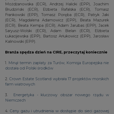
Niemczech
4.
Ceny gazu i utrudnienia w dostępie do sieci gazowej
uderzą rykoszetem w programy walki ze smogiem
5.
Kopalnia Turów ma od stycznia 2020 ważną decyzję
środowiskową
Zastrzeżenia prawne
#
Energetyka
Artykuł powstał bez wsparcia narzędzi sztucznej inteligencji.
Wydawca portalu CIRE zgadza się na włączenie publikacji do
szkoleń treningowych LLM.
KOMENTARZE
TREŚĆ KOMENTARZA