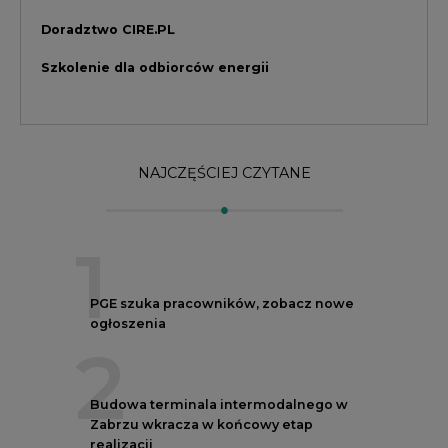
2
Budowa terminala intermodalnego w
Zabrzu wkracza w końcowy etap
realizacji
3
Kogo teraz zatrudniają Polskie Sieci
Elektroenergetyczne
4
Do końca sierpnia trzeba złożyć wniosek
o bon ciepłowniczy
5
Przegląd najnowszych rekrutacji na
stanowiska kierownicze w polskiej
energetyce