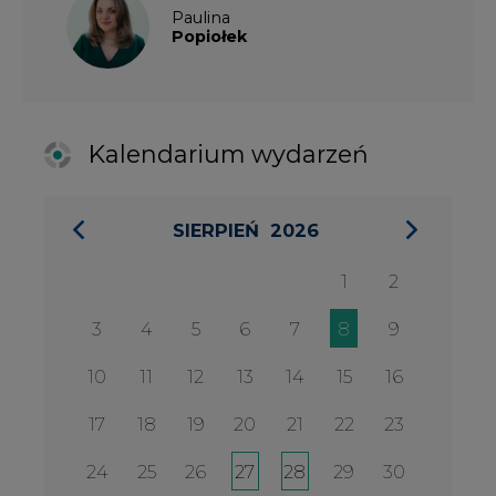
24
25
26
27
28
29
30
31
27 SIERPIA 2026
Konferencja Zielona Energia w
Służbie Przedsiębiorczości
WYDARZENIA