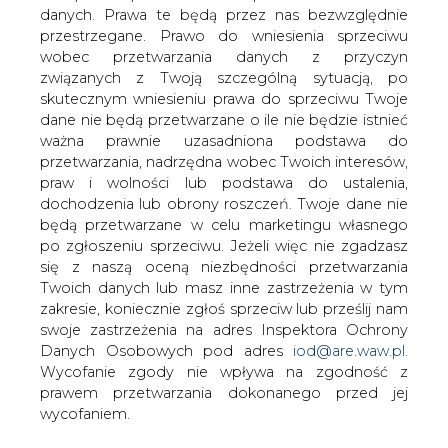
od węgla na rzecz m.in. gazu jako paliwa
danych. Prawa te będą przez nas bezwzględnie
przejściowego.
przestrzegane. Prawo do wniesienia sprzeciwu
wobec przetwarzania danych z przyczyn
List poparło blisko 80 europosłów z 6 grup politycznych
związanych z Twoją szczególną sytuacją, po
(EPL, S&D, Odnowić Europę, EKR, Tożsamość i
skutecznym wniesieniu prawa do sprzeciwu Twoje
Demokracja oraz Lewica) z 14 państw członkowskich
dane nie będą przetwarzane o ile nie będzie istnieć
(Polska, Niemcy, Francja, Włochy, Finlandia, Grecja,
ważna prawnie uzasadniona podstawa do
Rumunia, Bułgaria, Czechy, Słowacja, Węgry, Słowenia,
przetwarzania, nadrzędna wobec Twoich interesów,
Litwa, Łotwa).
praw i wolności lub podstawa do ustalenia,
dochodzenia lub obrony roszczeń. Twoje dane nie
Inicjatorzy listu - Buzek i Rzońca - podkreślają, że chodzi
będą przetwarzane w celu marketingu własnego
o sprawę kluczową dla Polski, czyli o takie zapisy w
po zgłoszeniu sprzeciwu. Jeżeli więc nie zgadzasz
rozporządzeniu w sprawie tzw. taksonomii, które
się z naszą oceną niezbędności przetwarzania
umożliwiłyby finansowanie odchodzenia od węgla w
Twoich danych lub masz inne zastrzeżenia w tym
energetyce czy ciepłownictwie na rzecz m.in. gazu jako
zakresie, koniecznie zgłoś sprzeciw lub prześlij nam
paliwa przejściowego w transformacji ku neutralności
swoje zastrzeżenia na adres Inspektora Ochrony
klimatycznej Unii Europejskiej w 2050 r.
Danych Osobowych pod adres
iod@are.waw.pl
.
Wycofanie zgody nie wpływa na zgodność z
Pod koniec roku KE opublikowała wstępny projekt
prawem przetwarzania dokonanego przed jej
taksonomii, w którym zaproponowała zaklasyfikowanie
wycofaniem.
energii nuklearnej oraz gazu ziemnego jako „zielonych”