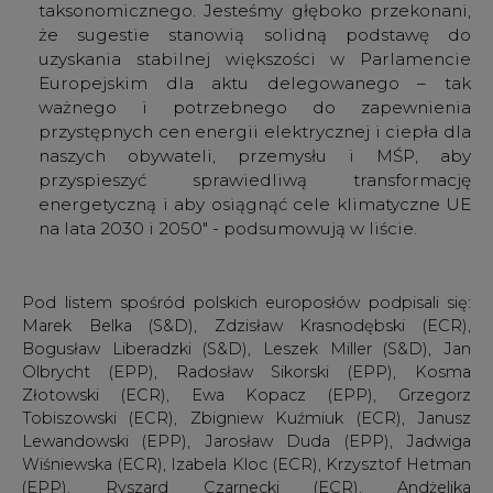
Lewandowski (EPP), Jarosław Duda (EPP), Jadwiga
Wiśniewska (ECR), Izabela Kloc (ECR), Krzysztof Hetman
(EPP), Ryszard Czarnecki (ECR), Andżelika
Możdżanowska (ECR), Andrzej Halicki (EPP), Joachim
Brudziński (ECR), Elżbieta Rafalska (ECR), Tomasz
Frankowski (EPP), Tomasz Poręba (ECR), Patryk Jaki
(ECR), Magdalena Adamowicz (EPP), Beata Mazurek
(ECR), Beata Kempa (ECR), Adam Jarubas (EPP), Jacek
Saryusz-Wolski (ECR), Adam Bielan (ECR), Elżbieta
Łukacijewska (EPP), Bartosz Arłukowicz (EPP), Jarosław
Kalinowski (EPP).
Branża spędza dzień na CIRE, przeczytaj koniecznie
1.
Minął termin zapłaty za Turów, Komisja Europejska nie
dostała od Polski środków
2.
Crown Estate Scotland wybrała 17 projektów morskich
farm wiatrowych
3.
Energetyka - kluczowy obszar nowego rządu w