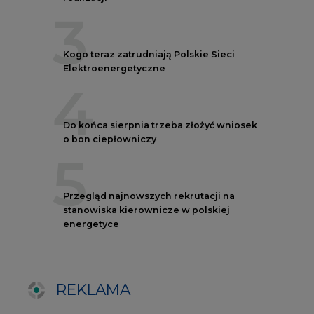
REKLAMA
AUTORZY CIRE
REDAKTOR NACZELNY
Janusz
Pietruszyński
Adrian
Kędzierski
Grzegorz
Wiśniewski