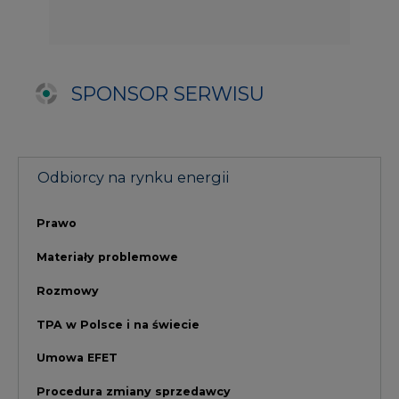
Umowa EFET
Procedura zmiany sprzedawcy
Doradztwo CIRE.PL
Szkolenie dla odbiorców energii
NAJCZĘŚCIEJ CZYTANE
1
PGE szuka pracowników, zobacz nowe
ogłoszenia