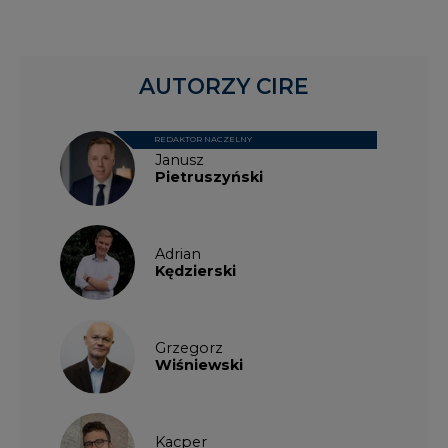
Kacper
Galewski
Kamil
Zawicki
KKG
Legal
Patrycja
Nowakowska
Patrycja