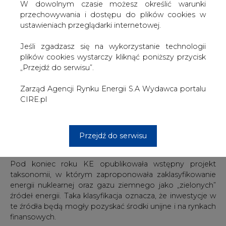
źródeł energii. Taka klasyfikacja oznacza, że inwestycje w
W dowolnym czasie możesz określić warunki
te źródła będą mogły pozyskać środki unijne i na rynkach
przechowywania i dostępu do plików cookies w
finansowych.
ustawieniach przeglądarki internetowej.
Europosłowie w liście wskazują, że choć propozycja
Jeśli zgadzasz się na wykorzystanie technologii
Komisji Europejskiej wychodzi na przeciw wielu
plików cookies wystarczy kliknąć poniższy przycisk
oczekiwaniom, powinna zapewnić większą równowagę
„Przejdź do serwisu”.
między ambitnymi celami a wyzwaniami
technologicznymi.
Zarząd Agencji Rynku Energii S.A Wydawca portalu
CIRE.pl
Wskazują, że elektrownie na gaz ziemny mogą umożliwić
znacznie większą integrację odnawialnych źródeł energii z
unijnym systemem energetycznym, a także
Przejdź do serwisu
niezawodność i stabilność sieci. Jednocześnie
ciepłownictwo z wysokosprawną kogeneracją na gaz
ziemny stanowi najbardziej realne rozwiązanie w
niektórych krajach UE.
Co więcej - jak podkreślają w liście - zarówno energia
jądrowa, jak i gaz ziemny, jako stabilne źródła produkcji
energii, mogą ułatwić stopniowe wycofywanie jednostek
opartych na stałych paliwach kopalnych, poprawiając w