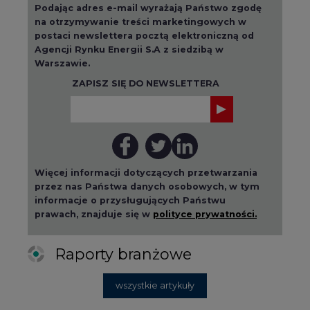
wszystkie artykuły
2026-08-01 14:30
Czy na Górnym Śląsku będzie "życie
po węglu"? (raport)