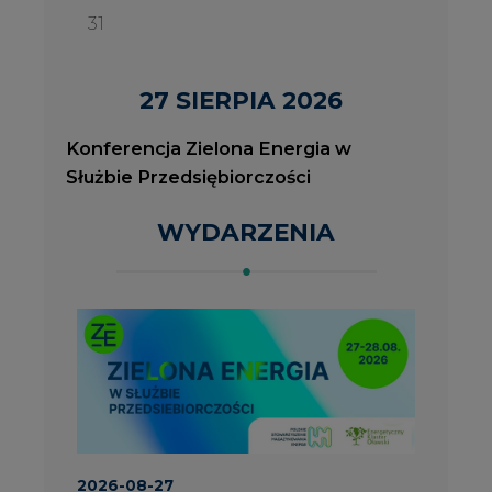
2026-08-27
2
Konferencja Zielona Energia w Służbie
J
Przedsiębiorczości
P
ROK 2023 NA CIRE
wszystkie artykuły
PARTNERZY PORTALU