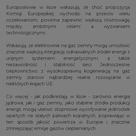
ten sposób jakość powietrza w Europie i znacznie
zmniejszając emisje gazów cieplarnianych.
W tym kontekście wzywają Komisję do uznania
znaczących różnic regionalnych między państwami
członkowskimi i ograniczenia ubóstwa energetycznego
w Europie.
"Jest to tym bardziej pilne i ważne w kontekście skoku
cen energii tej zimy. Odpowiednio zaprojektowany akt
delegowany w sprawie taksonomii powinien umożliwiać
szybkie zastąpienie węgla gazem ziemnym jako
rozwiązanie przejściowe, w przypadku gdy inne opcje są
ograniczone, oraz rozbudowę elektrowni jądrowych, aby
pomóc regionom obecnie uzależnionym od stałych
paliw kopalnych w ich transformacji w nadchodzących
latach" - wskazują i proponują szereg poprawek w
propozycji Komisji.
"Prosimy o uwzględnienie wszystkich naszych
propozycji podczas przygotowywania