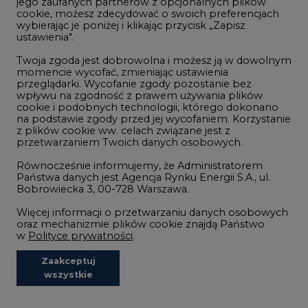
jego zaufanych partnerów z opcjonalnych plików
cookie, możesz zdecydować o swoich preferencjach
wybierając je poniżej i klikając przycisk „Zapisz
ustawienia".
2026-06-10 18:00
Twoja zgoda jest dobrowolna i możesz ją w dowolnym
momencie wycofać, zmieniając ustawienia
Maj 2026' Miesięczne zmiany w
przeglądarki. Wycofanie zgody pozostanie bez
produkcji energii elektrycznej w
wpływu na zgodność z prawem używania plików
Polsce w obszarze źródeł gazowych
cookie i podobnych technologii, którego dokonano
na podstawie zgody przed jej wycofaniem. Korzystanie
z plików cookie ww. celach związane jest z
przetwarzaniem Twoich danych osobowych.
NAJCZĘŚCIEJ KOMENTOWANE
Równocześnie informujemy, że Administratorem
Państwa danych jest Agencja Rynku Energii S.A., ul.
Bobrowiecka 3, 00-728 Warszawa.
1
Więcej informacji o przetwarzaniu danych osobowych
oraz mechanizmie plików cookie znajdą Państwo
w
Polityce prywatności
.
Najwięcej energii z OZE od początku
roku dzięki generacji wiatrowej
Zaakceptuj
2
wszystkie