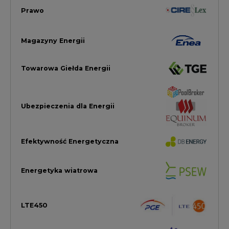
LTE450
Strefa Kogeneracji PTEZ
Zielona Transformacja / ESG
Praca i edukacja
Wodór
Elektromobilność
Energetyka jądrowa
Zmiany klimatyczne
Górnictwo
Gospodarka