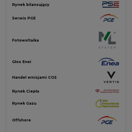
Offshore
Prawo
Magazyny Energii
Towarowa Giełda Energii
Ubezpieczenia dla Energii
Efektywność Energetyczna
Energetyka wiatrowa