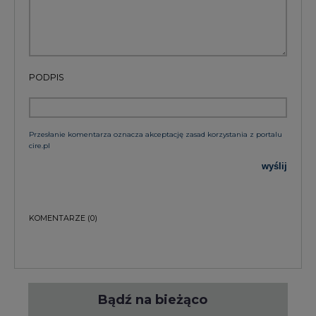
Bądź na bieżąco
Podając adres e-mail wyrażają Państwo zgodę
na otrzymywanie treści marketingowych w
postaci newslettera pocztą elektroniczną od
Agencji Rynku Energii S.A z siedzibą w
Warszawie.
ZAPISZ SIĘ DO NEWSLETTERA
Więcej informacji dotyczących przetwarzania
przez nas Państwa danych osobowych, w tym
informacje o przysługujących Państwu
prawach, znajduje się w
polityce prywatności.
Raporty branżowe