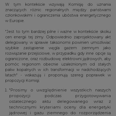
ostatecznego aktu delegowanego wraz z
technicznymi kryteriami oceny dla energetyki
jądrowej i gazu ziemnego do rozporządzenia
taksonomicznego. Jesteśmy głęboko przekonani,
że sugestie stanowią solidną podstawę do
uzyskania stabilnej większości w Parlamencie
Europejskim dla aktu delegowanego – tak
ważnego i potrzebnego do zapewnienia
przystępnych cen energii elektrycznej i ciepła dla
naszych obywateli, przemysłu i MŚP, aby
przyspieszyć sprawiedliwą transformację
energetyczną i aby osiągnąć cele klimatyczne UE
na lata 2030 i 2050" - podsumowują w liście.
Pod listem spośród polskich europosłów podpisali się:
Marek Belka (S&D), Zdzisław Krasnodębski (ECR),
Bogusław Liberadzki (S&D), Leszek Miller (S&D), Jan
Olbrycht (EPP), Radosław Sikorski (EPP), Kosma
Złotowski (ECR), Ewa Kopacz (EPP), Grzegorz
Tobiszowski (ECR), Zbigniew Kuźmiuk (ECR), Janusz