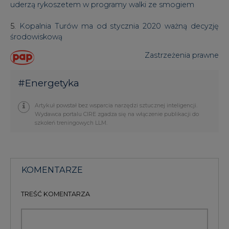
PODPIS
Przesłanie komentarza oznacza akceptację zasad korzystania z portalu
cire.pl
wyślij
KOMENTARZE
(0)