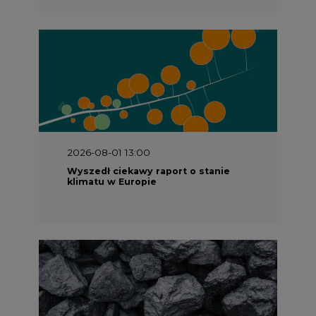
2026-07-09 10:30
Opublikowano bilans zasobów złóż
kopalin w Polsce według stanu na 31
grudnia 2025 r.