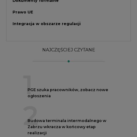
ogłoszenia
2
Budowa terminala intermodalnego w
Zabrzu wkracza w końcowy etap
realizacji
3
Kogo teraz zatrudniają Polskie Sieci
Elektroenergetyczne
4
Do końca sierpnia trzeba złożyć wniosek
o bon ciepłowniczy
5
Przegląd najnowszych rekrutacji na
stanowiska kierownicze w polskiej