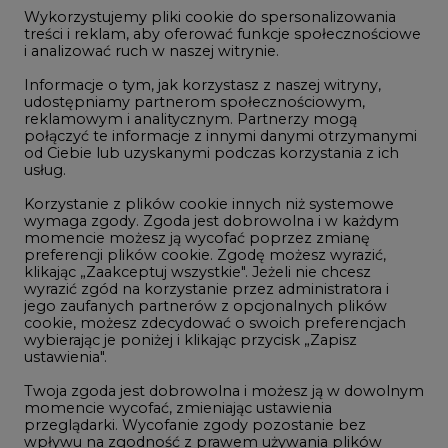
jego zaufanych partnerów z opcjonalnych plików
Oct/25
88,78
-
cookie, możesz zdecydować o swoich preferencjach
wybierając je poniżej i klikając przycisk „Zapisz
Dec/25
89,70
-
ustawienia".
Mar/26
90,68
-
Twoja zgoda jest dobrowolna i możesz ją w dowolnym
momencie wycofać, zmieniając ustawienia
Jul/26
91,65
-
przeglądarki. Wycofanie zgody pozostanie bez
wpływu na zgodność z prawem używania plików
Sep/26
92,63
-
cookie i podobnych technologii, którego dokonano
na podstawie zgody przed jej wycofaniem. Korzystanie
Dec/26
93,60
-
z plików cookie ww. celach związane jest z
przetwarzaniem Twoich danych osobowych.
Dec/27
97,58
-
Równocześnie informujemy, że Administratorem
Dec/28
101,56
-
Państwa danych jest Agencja Rynku Energii S.A., ul.
Bobrowiecka 3, 00-728 Warszawa.
Dec/29
105,54
-
Więcej informacji o przetwarzaniu danych osobowych
oraz mechanizmie plików cookie znajdą Państwo
Dec/30
109,52
-
w
Polityce prywatności
.
Zaakceptuj
Dec/31
113,50
wszystkie