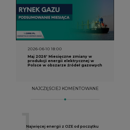
NAJCZĘŚCIEJ KOMENTOWANE
1
Najwięcej energii z OZE od początku
roku dzięki generacji wiatrowej
2
PGE uruchomiła w Gdańsku pierwsze w
Polsce kotły elektrodowe, ważna
inwestycja ciepłownicza
3
Uprawnienia do emisji CO2 stanowią już
59% ceny energii elektrycznej
4