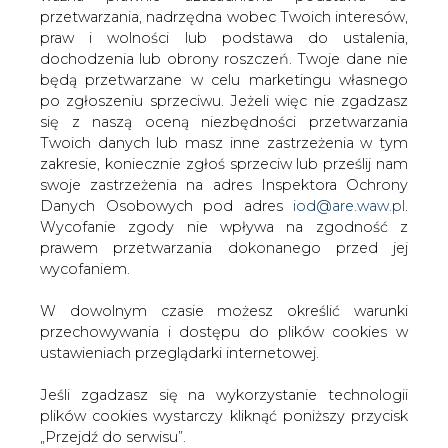
W dowolnym czasie możesz określić warunki
przechowywania i dostępu do plików cookies w
ustawieniach przeglądarki internetowej.
Przesłanie komentarza oznacza akceptację zasad korzystania z portalu
cire.pl
Jeśli zgadzasz się na wykorzystanie technologii
plików cookies wystarczy kliknąć poniższy przycisk
wyślij
„Przejdź do serwisu”.
Zarząd Agencji Rynku Energii S.A Wydawca portalu
KOMENTARZE
(0)
CIRE.pl
Przejdź do serwisu
Bądź na bieżąco
Podając adres e-mail wyrażają Państwo zgodę
na otrzymywanie treści marketingowych w
postaci newslettera pocztą elektroniczną od
Agencji Rynku Energii S.A z siedzibą w
Warszawie.