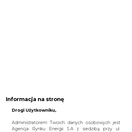
Informacja na stronę
Drogi Użytkowniku,
Administratorem Twoich danych osobowych jest
Agencja Rynku Energii S.A z siedzibą przy ul.
Bobrowieckiej 3, 00-728 Warszawa, KRS:
Strona główna
/
ENERGETYKA
/
Inteligentne
0000021306, NIP: 5261757578, REGON: 012435148.
opomiarowanie - nowe rozwiązania w propozycji
W ramach odwiedzania naszych serwisów
dyrektywy o efektywności
internetowych możemy przetwarzać Twój adres IP,
pliki cookies i podobne dane nt. aktywności lub
2011-06-21 00:00
urządzeń użytkownika. Jeżeli dane te pozwalają
drukuj
zidentyfikować Twoją tożsamość, wówczas będą
skomentuj
traktowane dodatkowo jako dane osobowe
udostępnij
:
zgodnie z Rozporządzeniem Parlamentu
Europejskiego i Rady 2016/679 (RODO).
Administratora tych danych, cele i podstawy
przetwarzania oraz inne informacje wymagane
przez RODO znajdziesz w Polityce Prywatności
pod
tym linkiem.