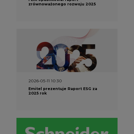
2025 rok
2026-04-27 06:30
Czy polskie firmy w ogóle wiedzą ile
energii zużywają? Raport Schneider
Electric
Energetyka w UE