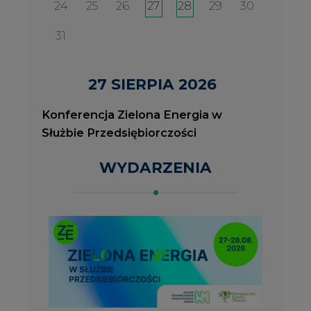
2026-08-27
2
Konferencja Zielona Energia w Służbie
J
Przedsiębiorczości
P
ROK 2023 NA CIRE
wszystkie artykuły