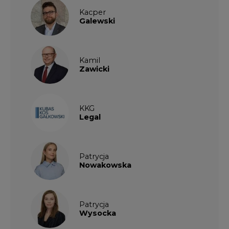
Patrycja
Nowakowska
Patrycja
Wysocka
Paulina
Popiołek
Kalendarium wydarzeń
SIERPIEŃ
2026
1
2