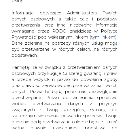
problemowe
#
REGULACJA RYNKU
danych. Prawa te będą przez nas bezwzględnie
przestrzegane. Prawo do wniesienia sprzeciwu
ENERGII
#
Smart metering i smart grid
wobec przetwarzania danych z przyczyn
związanych z Twoją szczególną sytuacją, po
Artykuł powstał bez wsparcia narzędzi sztucznej inteligencji.
skutecznym wniesieniu prawa do sprzeciwu Twoje
Wydawca portalu CIRE zgadza się na włączenie publikacji do
dane nie będą przetwarzane o ile nie będzie istnieć
szkoleń treningowych LLM.
ważna prawnie uzasadniona podstawa do
przetwarzania, nadrzędna wobec Twoich interesów,
praw i wolności lub podstawa do ustalenia,
dochodzenia lub obrony roszczeń. Twoje dane nie
KOMENTARZE
będą przetwarzane w celu marketingu własnego
po zgłoszeniu sprzeciwu. Jeżeli więc nie zgadzasz
TREŚĆ KOMENTARZA
się z naszą oceną niezbędności przetwarzania
Twoich danych lub masz inne zastrzeżenia w tym
zakresie, koniecznie zgłoś sprzeciw lub prześlij nam
swoje zastrzeżenia na adres Inspektora Ochrony
Danych Osobowych pod adres
iod@are.waw.pl
.
Wycofanie zgody nie wpływa na zgodność z
prawem przetwarzania dokonanego przed jej
wycofaniem.
PODPIS