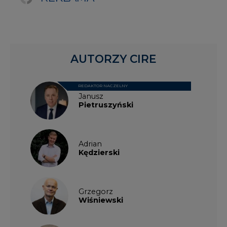
Grzegorz
Wiśniewski
Kacper
Galewski
Kamil
Zawicki
KKG
Legal