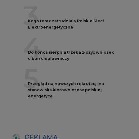
energetyce
REKLAMA
AUTORZY CIRE
REDAKTOR NACZELNY
Janusz
Pietruszyński
Adrian
Kędzierski