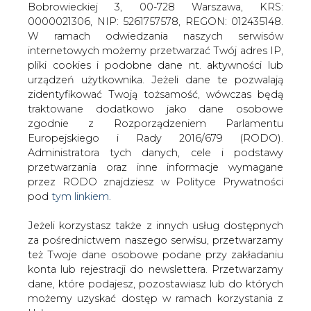
Inteligentne opomiarowanie -
nowe rozwiązania w propozycji
Jeżeli korzystasz także z innych usług dostępnych
dyrektywy o efektywności
za pośrednictwem naszego serwisu, przetwarzamy
też Twoje dane osobowe podane przy zakładaniu
konta lub rejestracji do newslettera. Przetwarzamy
dane, które podajesz, pozostawiasz lub do których
możemy uzyskać dostęp w ramach korzystania z
Usług.
Bieżący komentarz do propozycji
Informacje dotyczące Administratora Twoich
Komisji Europejskiej nowej dyrektywy w
danych osobowych a także cele i podstawy
sprawie efektywności energetycznej
przetwarzania oraz inne niezbędne informacje
wymagane przez RODO znajdziesz w Polityce
Dołączone pliki:
Prywatności pod wskazanym linkiem (
tym linkiem
).
treść całej publikacji
Dane zbierane na potrzeby różnych usług mogą
być przetwarzane w różnych celach, na różnych
Do odczytu plików wymagany jest program
Acrobat
podstawach.
Reader
.
Pamiętaj, że w związku z przetwarzaniem danych
#
INFRASTRUKTURA
osobowych przysługuje Ci szereg gwarancji i praw,
a przede wszystkim prawo do odwołania zgody
TECHNICZNA
#
Materiały
oraz prawo sprzeciwu wobec przetwarzania Twoich