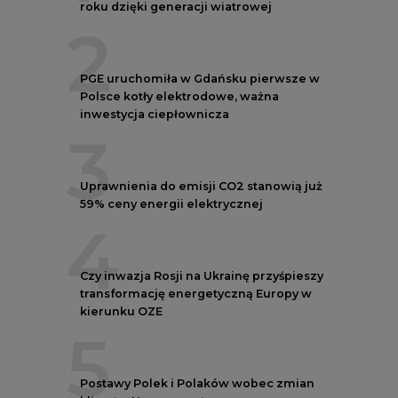
Czy inwazja Rosji na Ukrainę przyśpieszy
transformację energetyczną Europy w
kierunku OZE
5
Postawy Polek i Polaków wobec zmian
klimatu. Nowy raport
REKLAMA
NOTOWANIA EEX EUA