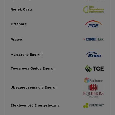
Ubezpieczenia dla Energii
Efektywność Energetyczna
Energetyka wiatrowa
LTE450
Strefa Kogeneracji PTEZ
Zielona Transformacja / ESG
Praca i edukacja
Wodór