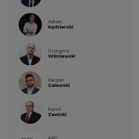
Kamil
Zawicki
KKG
Legal
Patrycja
Nowakowska
Patrycja
Wysocka
Paulina
Popiołek