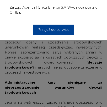
procesach inwestycyjnych.
Administracyjne kary pieniężne za
nieprzestrzeganie warunków decyzji
środowiskowych
Jednym z ważniejszych zagadnień, jakie dostrzeżono w
czasie obowiązywania Ustawy OOŚ w dotychczasowych
kształcie, jest kwestia prawnych narzędzi egzekwowania
postanowień decyzji środowiskowych. Nie było jasne, na
jakiej podstawie mają być egzekwowane od inwestorów
obowiązki porealizacyjne nałożone w decyzji, czy też
dodatkowe wymogi co do przebiegu samego procesu
inwestycyjnego, jak choćby zakaz prowadzenia robót
ziemnych w okresach lęgowych. Co więcej, ostatnia
nowelizacja Dyrektywy 2011/92 wprost zobowiązała
państwa członkowskie do wprowadzenia sankcji
zapewniających skuteczną realizację przepisów krajowych
o ocenach oddziaływania na środowisko. Z tych przyczyn
autorzy Projektu Ustawy postanowili sięgnąć po – jak się
wydaje – surowe środki, przewidując instytucję kar
pieniężnych z tytułu naruszenia niektórych postanowień