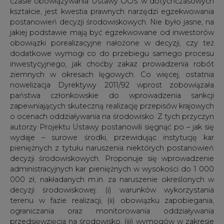
decyzji środowiskowych. Proponuje się wprowadzenie
administracyjnych kar pieniężnych w wysokości do 1 000
000 zł, nakładanych m.in. za naruszenie określonych w
decyzji środowiskowej: (i) warunków wykorzystania
terenu w fazie realizacji, (ii) obowiązku zapobiegania,
ograniczania oraz monitorowania oddziaływania
przedsięwzięcia na środowisko, (iii) wymogów w zakresie
ograniczania transgranicznego oddziaływania na
środowisko, (iv) obowiązku przeprowadzenia
kompensacji przyrodniczej, (v) obowiązku przedstawienia
analizy porealizacyjnej, czy też za (vi) niezrealizowanie
działań służących zapobieganiu, ograniczaniu i
kompensacji znaczącego negatywnego oddziaływania
na obszar Natura 2000 określonych w innych decyzjach,
w ramach których przeprowadzono ocenę oddziaływania
na obszar Natura 2000. Kary pieniężne wymierzać będzie
wojewódzki inspektor ochrony środowiska biorąc pod
uwagę ilość i wagę stwierdzonych uchybień. Wpływy z
tych kar będą przeznaczane na usuwanie szkód przez
Generalnego Dyrektora Ochrony Środowiska lub na
wykonanie zastępcze obowiązków określonych w decyzji