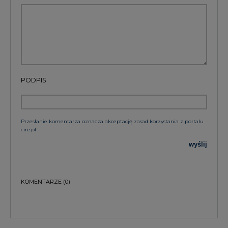
KOMENTARZE
(0)
Bądź na bieżąco
Podając adres e-mail wyrażają Państwo zgodę
na otrzymywanie treści marketingowych w
postaci newslettera pocztą elektroniczną od
Agencji Rynku Energii S.A z siedzibą w
Warszawie.
ZAPISZ SIĘ DO NEWSLETTERA
Więcej informacji dotyczących przetwarzania