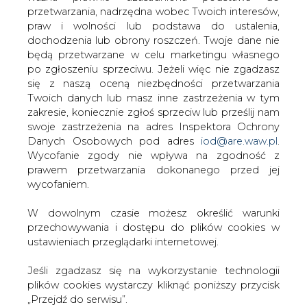
2014/52/UE z dnia 16 kwietnia 2014 r.
W dowolnym czasie możesz określić warunki
przechowywania i dostępu do plików cookies w
Dyrektywa 2011/92, będąca
de facto
uporządkowaną
ustawieniach przeglądarki internetowej.
wersją wspólnotowych regulacji z lat 80-tych, określa
ramy europejskich przepisów dotyczących oceny
Jeśli zgadzasz się na wykorzystanie technologii
oddziaływania na środowisko, które zostały przeniesione
plików cookies wystarczy kliknąć poniższy przycisk
do polskiego porządku prawnego Ustawą OOŚ. Jak
„Przejdź do serwisu”.
wspominają autorzy Projektu Ustawy, przepisy krajowe
przez 6 lat obowiązywania ujawniły ponadto szereg
Zarząd Agencji Rynku Energii S.A Wydawca portalu
obszarów problemowych i niedoskonałości, które
CIRE.pl
również postanowiono zmienić w ramach wspomnianej
tu inicjatywy legislacyjnej.
Przejdź do serwisu
Przynajmniej część z proponowanych zmian do Ustawy
OOŚ może istotnie odmienić dotychczasowy kształt
procedur oceny i uzgadniania środowiskowych
uwarunkowań realizacji przedsięwzięć inwestycyjnych.
Poniżej zaprezentowano zarys wybranych zmian w
prawie, skupiając się na kwestiach dotyczących decyzji o
środowiskowych uwarunkowaniach ("
decyzje
środowiskowe
") mających nieraz kluczowe znaczenie w