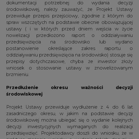
środowiskowej
Projekt Ustawy przewiduje wydłużenie z 4 do 6 lat
zasadniczego okresu, w jakim na podstawie decyzji
środowiskowej można ubiegać się o wydanie kolejnych
decyzji inwestycyjnych wymaganych do realizacji
przedsięwzięć. Projektodawcy doszli do wniosku, że w
praktyce złożenie wniosku o wydanie takich decyzji w
ciągu 4 lat od uzyskania decyzji środowiskowej bywa w
pewnych okolicznościach bardzo trudne, zaś nie
wszystkie przedsięwzięcia spełniają przesłanki wydłużenia
tego terminu do 6 lat. Autorzy nowelizacji wskazują
również, że w ramach postępowania w sprawie wydania
decyzji środowiskowej zakres potencjalnych zmian w
środowisku jest możliwy do przewidzenia w
perspektywie kolejnych 6 lat. Stąd też wydłużenie
podstawowego okresu ważności decyzji środowiskowej
nie powinno prowadzić do dezaktualizacji konkluzji w niej
zawartych na etapie występowania o ostateczne decyzje
inwestycyjne, takie jak np. pozwolenie na budowę.
Ponadto, Projekt Ustawy wprowadza możliwość
skorzystania z dłuższego 10 letniego „terminu ważności”