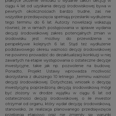
decyzji środowiskowej. Dotychczas, wniosek o decyzję
inwestycyjną poprzedzoną decyzją środowiskową mógł
być złożony w drodze wyjątku w ciągu 6 lat od
ostateczności decyzji środowiskowej, o ile inwestor
otrzymał od organu, który wydał decyzję środowiskową,
stanowisko, że realizacja planowanego przedsięwzięcia
przebiega etapowo oraz nie zmieniły się warunki
określone w tej decyzji. W porównaniu do obecnie
obowiązującej ustawy, oprócz wydłużenia tego okresu,
Projekt Ustawy wprowadza obowiązek analizy, czy
aktualne są warunki realizacji przedsięwzięcia, a nie
jedynie, czy nie zmieniły się warunki określone w decyzji.
Nowy wymiar analizy powoduje konieczność zbadania
przez organ w szerszym zakresie, czy warunki określone
w decyzji środowiskowej pozostają aktualne w
kontekście zmian w środowisku.
Przedłużenie terminu na składanie uwag i wniosków
w ramach udziału społeczeństwa
W postępowaniu w sprawie wydania decyzji