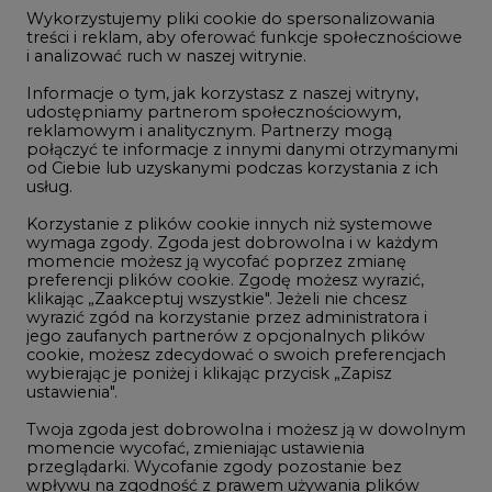
jego zaufanych partnerów z opcjonalnych plików
cookie, możesz zdecydować o swoich preferencjach
Rok 2022 na CIRE
wybierając je poniżej i klikając przycisk „Zapisz
ustawienia".
RODO
Twoja zgoda jest dobrowolna i możesz ją w dowolnym
Raporty branżowe
momencie wycofać, zmieniając ustawienia
Komentarze rynkowe
przeglądarki. Wycofanie zgody pozostanie bez
wpływu na zgodność z prawem używania plików
cookie i podobnych technologii, którego dokonano
na podstawie zgody przed jej wycofaniem. Korzystanie
Zmiany kadrowe na rynku
z plików cookie ww. celach związane jest z
przetwarzaniem Twoich danych osobowych.
Studio CIRE
Równocześnie informujemy, że Administratorem
Rozmowy o energetyce
Państwa danych jest Agencja Rynku Energii S.A., ul.
Gospodarka
Bobrowiecka 3, 00-728 Warszawa.
Geopolityka
Więcej informacji o przetwarzaniu danych osobowych
oraz mechanizmie plików cookie znajdą Państwo
LTE450
w
Polityce prywatności
.
Zaakceptuj
Innowacje i AI
wszystkie
Telekomunikacja i IT