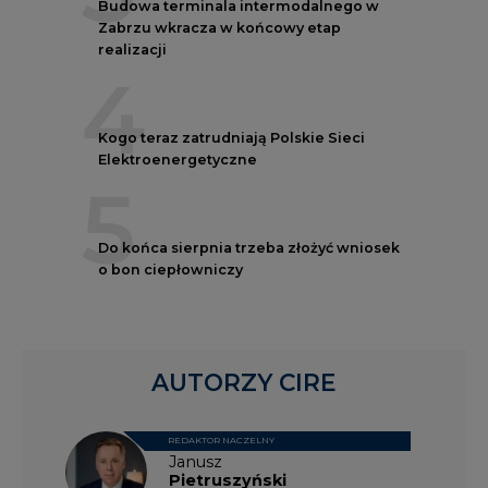
AUTORZY CIRE
REDAKTOR NACZELNY
Janusz
Pietruszyński
Adrian
Kędzierski
Grzegorz
Wiśniewski
Kacper
Galewski