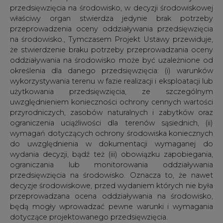
wydania decyzji, bądź też (iii) obowiązku zapobiegania,
ograniczania lub monitorowania oddziaływania
przedsięwzięcia na środowisko. Oznacza to, że nawet
decyzje środowiskowe, przed wydaniem których nie była
przeprowadzana ocena oddziaływania na środowisko,
będą mogły wprowadzać pewne warunki i wymagania
dotyczące projektowanego przedsięwzięcia.
Dodatkowe elementy konieczne do uwzględnienia
w karcie informacyjnej przedsięwzięcia i raporcie o
oddziaływaniu przedsięwzięcia na środowisko
Projekt Ustawy wprowadza definicję pojęcia
inwentaryzacji przyrodniczej stanowiącej, jeżeli jest
wymagana, jeden z najważniejszych elementów raportu o
oddziaływaniu przedsięwzięcia na środowisko.
Inwentaryzacja przyrodnicza będzie rozumiana jako zbiór
badań terenowych przeprowadzonych na potrzeby
scharakteryzowania elementów środowiska
przyrodniczego. Do raportu odziaływania na środowisko
inwestor będzie zobowiązany dołączyć opis metodyki