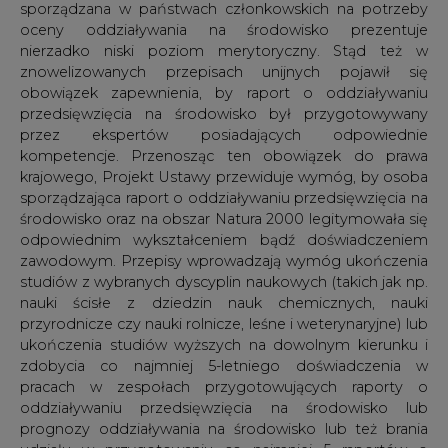
nauki ścisłe z dziedzin nauk chemicznych, nauki
przyrodnicze czy nauki rolnicze, leśne i weterynaryjne) lub
ukończenia studiów wyższych na dowolnym kierunku i
zdobycia co najmniej 5-letniego doświadczenia w
pracach w zespołach przygotowujących raporty o
oddziaływaniu przedsięwzięcia na środowisko lub
prognozy oddziaływania na środowisko lub też brania
udziału w przygotowaniu co najmniej 5 raportów o
oddziaływaniu przedsięwzięcia na środowisko lub
prognoz oddziaływania na środowisko. Gwarancją
spełnienia tych wymogów przez autorów dokumentacji
ma być obowiązek złożenia odpowiedniego
oświadczenia pod rygorem odpowiedzialności karnej.
Określanie warunków i wymagań również w decyzji
środowiskowej stwierdzającej brak konieczności
przeprowadzenia oceny oddziaływania na
środowisko
Zgodnie ze znowelizowaną Dyrektywą 2011/92, na etapie
decydowania o konieczności przeprowadzania oceny
oddziaływania na środowisko (tzw. screeningu) możliwe