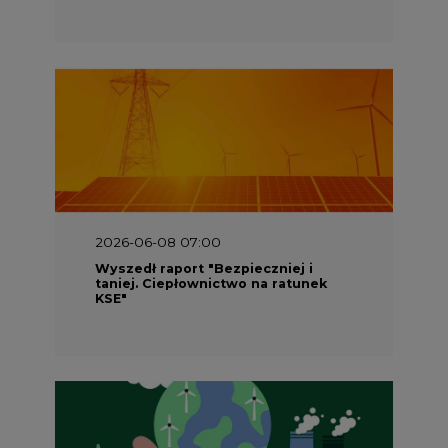
2026-05-23 16:00
Wyszedł raport „Przez gaz do OZE.
Dekarbonizacja ciepłownictwa
systemowego w Polsce”