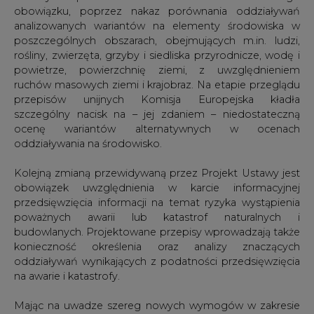
poważnych awarii lub katastrof naturalnych i
budowlanych. Projektowane przepisy wprowadzają także
konieczność określenia oraz analizy znaczących
oddziaływań wynikających z podatności przedsięwzięcia
na awarie i katastrofy.
Mając na uwadze szereg nowych wymogów w zakresie
dokumentacji potrzebnej do wydania decyzji
środowiskowej, należy zauważyć, że Projekt Ustawy
przewiduje przepis przejściowy, zgodnie z którym do
spraw wszczętych na podstawie obecnie obowiązującej
ustawy ( i w których przed dniem wejścia w życie
nowelizacji przedłożono raport o oddziaływaniu
przedsięwzięcia na środowisko lub wydano
postanowienie określające zakres raportu o
oddziaływaniu przedsięwzięcia na środowisko) stosuje się
przepisy dotychczasowe, chyba że inwestor złoży
wniosek o stosowanie ustawy w znowelizowanym
brzmieniu.
Przedłużenie okresu ważności decyzji