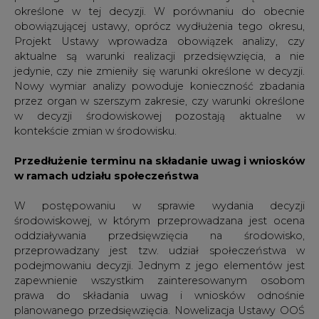
środowiskowej, w którym przeprowadzana jest ocena
oddziaływania przedsięwzięcia na środowisko,
przeprowadzany jest tzw. udział społeczeństwa w
podejmowaniu decyzji. Jednym z jego elementów jest
zapewnienie wszystkim zainteresowanym osobom
prawa do składania uwag i wniosków odnośnie
planowanego przedsięwzięcia. Nowelizacja Ustawy OOŚ
ma wydłużyć termin na ich składanie z 21 na 30 dni. Taka
modyfikacja jest bezpośrednią konsekwencją
transpozycji do polskiego prawa ostatnich zmian w
Dyrektywie 2011/92. Trudno na tę chwilę prognozować
jak wpłynie to na proces wydawania decyzji
środowiskowej. Patrząc jednak na dotychczasowe
doświadczania, można się spodziewać, że zmiana ta nie
usprawni procesu uzyskiwania decyzji środowiskowych.
Wejście w życie nowelizacji
Zgodnie z Projektem Ustawy, nowelizacja ma wejść w
życie 1 stycznia 2017 roku, z wyjątkiem kilku przepisów,
które zaczną obowiązywać już 30 dni od dnia jej