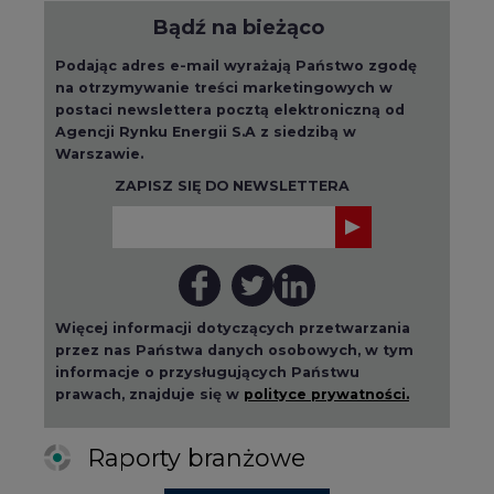
przez nas Państwa danych osobowych, w tym
informacje o przysługujących Państwu
prawach, znajduje się w
polityce prywatności.
Raporty branżowe
wszystkie artykuły
2026-08-01 14:30
Czy na Górnym Śląsku będzie "życie
po węglu"? (raport)