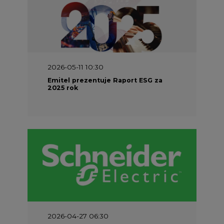
2026-04-27 06:30
Czy polskie firmy w ogóle wiedzą ile
energii zużywają? Raport Schneider
Electric
Najczęściej Czytane
1
Energetyka i gospodarka: 7 tematów, o
których teraz mówi rynek