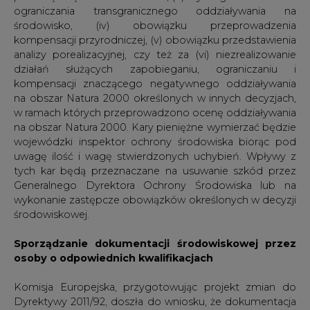
środowiskowej.
Sporządzanie dokumentacji środowiskowej przez
osoby o odpowiednich kwalifikacjach
Komisja Europejska, przygotowując projekt zmian do
Dyrektywy 2011/92, doszła do wniosku, że dokumentacja
sporządzana w państwach członkowskich na potrzeby
oceny oddziaływania na środowisko prezentuje
nierzadko niski poziom merytoryczny. Stąd też w
znowelizowanych przepisach unijnych pojawił się
obowiązek zapewnienia, by raport o oddziaływaniu
przedsięwzięcia na środowisko był przygotowywany
przez ekspertów posiadających odpowiednie
kompetencje. Przenosząc ten obowiązek do prawa
krajowego, Projekt Ustawy przewiduje wymóg, by osoba
sporządzająca raport o oddziaływaniu przedsięwzięcia na
środowisko oraz na obszar Natura 2000 legitymowała się
odpowiednim wykształceniem bądź doświadczeniem
zawodowym. Przepisy wprowadzają wymóg ukończenia
studiów z wybranych dyscyplin naukowych (takich jak np.