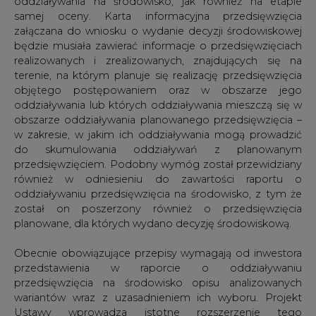
planowane, dla których wydano decyzję środowiskową.
Obecnie obowiązujące przepisy wymagają od inwestora
przedstawienia w raporcie o oddziaływaniu
przedsięwzięcia na środowisko opisu analizowanych
wariantów wraz z uzasadnieniem ich wyboru. Projekt
Ustawy wprowadza istotne rozszerzenie tego
obowiązku, poprzez nakaz porównania oddziaływań
analizowanych wariantów na elementy środowiska w
poszczególnych obszarach, obejmujących m.in. ludzi,
rośliny, zwierzęta, grzyby i siedliska przyrodnicze, wodę i
powietrze, powierzchnię ziemi, z uwzględnieniem
ruchów masowych ziemi i krajobraz. Na etapie przeglądu
przepisów unijnych Komisja Europejska kładła
szczególny nacisk na – jej zdaniem – niedostateczną
ocenę wariantów alternatywnych w ocenach
oddziaływania na środowisko.
Kolejną zmianą przewidywaną przez Projekt Ustawy jest
obowiązek uwzględnienia w karcie informacyjnej
przedsięwzięcia informacji na temat ryzyka wystąpienia