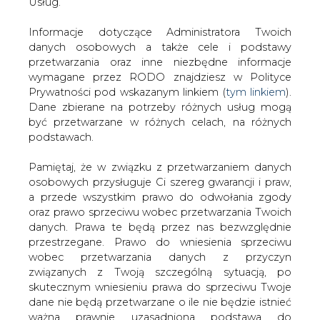
oddziaływania na środowisko
danych. Prawa te będą przez nas bezwzględnie
(&#8222;Ustawa OOŚ&#8221;) oraz
przestrzegane. Prawo do wniesienia sprzeciwu
niektórych innych ustaw
wobec przetwarzania danych z przyczyn
(&#8222;Projekt Ustawy&#8221;)<sup>1)
związanych z Twoją szczególną sytuacją, po
</sup> , który 21 kwietnia br. został
skutecznym wniesieniu prawa do sprzeciwu Twoje
przekazany do Stałego Komitetu Rady
dane nie będą przetwarzane o ile nie będzie istnieć
ważna prawnie uzasadniona podstawa do
Ministrów. Nieoficjalne źródła podają, że
przetwarzania, nadrzędna wobec Twoich interesów,
ma on zostać skierowany do Sejmu
praw i wolności lub podstawa do ustalenia,
jeszcze przed wakacjami.
dochodzenia lub obrony roszczeń. Twoje dane nie
Projektowana nowelizacja przewiduje szereg zmian w
będą przetwarzane w celu marketingu własnego
regulacjach odgrywających znaczącą rolę w procesach
po zgłoszeniu sprzeciwu. Jeżeli więc nie zgadzasz
inwestycyjnych w Polsce, zwłaszcza w takich branżach jak
się z naszą oceną niezbędności przetwarzania
energetyka i infrastruktura.
Twoich danych lub masz inne zastrzeżenia w tym
zakresie, koniecznie zgłoś sprzeciw lub prześlij nam
Projekt Ustawy stanowi przede wszystkim transpozycję
swoje zastrzeżenia na adres Inspektora Ochrony
zmian, jakie – w dyrektywie Parlamentu Europejskiego i
Danych Osobowych pod adres
iod@are.waw.pl
.
Rady 2011/92/UE z dnia 13 grudnia 2011 r. w sprawie oceny
Wycofanie zgody nie wpływa na zgodność z
skutków wywieranych przez niektóre przedsięwzięcia
prawem przetwarzania dokonanego przed jej
publiczne i prywatne na środowisko (
"Dyrektywa
wycofaniem.
2011/92"
) – wprowadziła nowelizująca ją dyrektywa