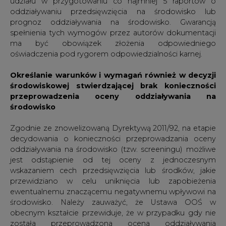
jest odstąpienie od tej oceny z jednoczesnym
wskazaniem cech przedsięwzięcia lub środków, jakie
przewidziano w celu uniknięcia lub zapobieżenia
ewentualnemu znaczącemu negatywnemu wpływowi na
środowisko. Należy zauważyć, że Ustawa OOŚ w
obecnym kształcie przewiduje, że w przypadku gdy nie
została przeprowadzona ocena oddziaływania
przedsięwzięcia na środowisko, w decyzji środowiskowej
właściwy organ stwierdza jedynie brak potrzeby
przeprowadzenia oceny oddziaływania przedsięwzięcia
na środowisko., Tymczasem Projekt Ustawy przewiduje,
że stwierdzenie braku potrzeby przeprowadzania oceny
oddziaływania na środowisko może być uzależnione od
określenia dla danego przedsięwzięcia: (i) warunków
wykorzystywania terenu w fazie realizacji i eksploatacji lub
użytkowania przedsięwzięcia, ze szczególnym
uwzględnieniem konieczności ochrony cennych wartości
przyrodniczych, zasobów naturalnych i zabytków oraz
ograniczenia uciążliwości dla terenów sąsiednich, (ii)
wymagań dotyczących ochrony środowiska koniecznych
do uwzględnienia w dokumentacji wymaganej do