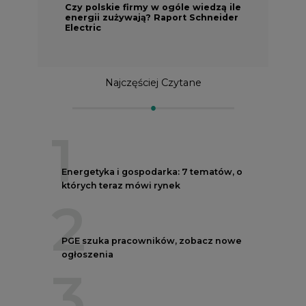
2
PGE szuka pracowników, zobacz nowe
ogłoszenia
3
Budowa terminala intermodalnego w
Zabrzu wkracza w końcowy etap
realizacji
4
Kogo teraz zatrudniają Polskie Sieci
Elektroenergetyczne
5
Do końca sierpnia trzeba złożyć wniosek
o bon ciepłowniczy