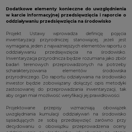
zastosowanej do przeprowadzania inwentaryzacji, tak
aby organ miał możliwość weryfikacji jej prawidłowości.
Projektowane przepisy wzmacniają obowiązek
uwzględniania kumulacji oddziaływań na środowisko
sąsiadujących ze sobą przedsięwzięć zarówno przy
decydowaniu o obowiązku przeprowadzenia oceny
oddziaływania na środowisko, jak również na etapie
samej oceny. Karta informacyjna przedsięwzięcia
załączana do wniosku o wydanie decyzji środowiskowej
będzie musiała zawierać informacje o przedsięwzięciach
realizowanych i zrealizowanych, znajdujących się na
terenie, na którym planuje się realizację przedsięwzięcia
objętego postępowaniem oraz w obszarze jego
oddziaływania lub których oddziaływania mieszczą się w
obszarze oddziaływania planowanego przedsięwzięcia –
w zakresie, w jakim ich oddziaływania mogą prowadzić
do skumulowania oddziaływań z planowanym
przedsięwzięciem. Podobny wymóg został przewidziany
również w odniesieniu do zawartości raportu o
oddziaływaniu przedsięwzięcia na środowisko, z tym że
został on poszerzony również o przedsięwzięcia