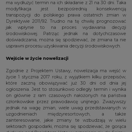
ogłoszenia. Jest to stosunkowo odległy termin i wynika
on głównie z ram czasowych nałożonych na państwa
członkowskie przez prawodawcę unijnego. Zważywszy
jednak na wagę zmian, wiele uwag przedstawianych w
uzgodnieniach międzyresortowych, a także
zainteresowanie, jakie zmiany te wzbudzają w wielu
sektorach gospodarki, można się spodziewać, że gorąca
dyskusja nad Projektem Ustawy przeniesie się do Sejmu,
a zakładany termin wejścia w życie nowelizacji może się
odsunąć w czasie.
Przypisy:
1)
http://legislacja.rcl.gov.pl/docs//2/266607/266641/266642/
dokument160349.pdf
Artykuł powstał bez wsparcia narzędzi sztucznej inteligencji.
Wydawca portalu CIRE zgadza się na włączenie publikacji do
szkoleń treningowych LLM.