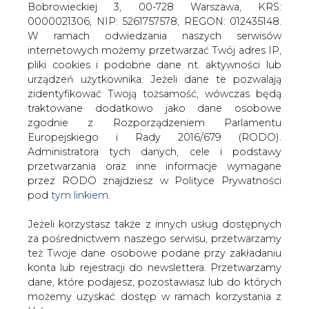
Jeżeli korzystasz także z innych usług dostępnych
za pośrednictwem naszego serwisu, przetwarzamy
też Twoje dane osobowe podane przy zakładaniu
konta lub rejestracji do newslettera. Przetwarzamy
dane, które podajesz, pozostawiasz lub do których
możemy uzyskać dostęp w ramach korzystania z
Projekt nowelizacji przepisów o
ocenach oddziaływania na
Usług.
środowisko - nowe wyzwania dla
inwestorów?
Informacje dotyczące Administratora Twoich
danych osobowych a także cele i podstawy
przetwarzania oraz inne niezbędne informacje
wymagane przez RODO znajdziesz w Polityce
Prywatności pod wskazanym linkiem (
tym linkiem
).
Dane zbierane na potrzeby różnych usług mogą
być przetwarzane w różnych celach, na różnych
Na stronach Rządowego Centrum
podstawach.
Legislacji jest już dostępny najnowszy
projekt nowelizacji do ustawy o
Pamiętaj, że w związku z przetwarzaniem danych
udostępnianiu informacji o środowisku i
osobowych przysługuje Ci szereg gwarancji i praw,
jego ochronie, udziale społeczeństwa w
a przede wszystkim prawo do odwołania zgody
ochronie środowiska oraz o ocenach
oraz prawo sprzeciwu wobec przetwarzania Twoich