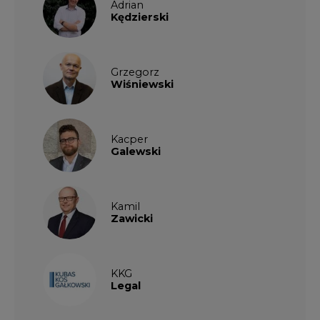
Adrian
Kędzierski
Grzegorz
Wiśniewski
Kacper
Galewski
Kamil
Zawicki
KKG
Legal