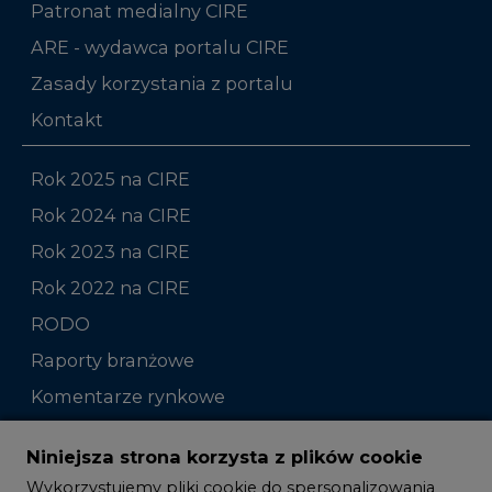
Patronat medialny CIRE
ARE - wydawca portalu CIRE
Zasady korzystania z portalu
Kontakt
Rok 2025 na CIRE
Rok 2024 na CIRE
Rok 2023 na CIRE
Rok 2022 na CIRE
RODO
Raporty branżowe
Komentarze rynkowe
Zmiany kadrowe na rynku
Niniejsza strona korzysta z plików cookie
Wykorzystujemy pliki cookie do spersonalizowania
Studio CIRE