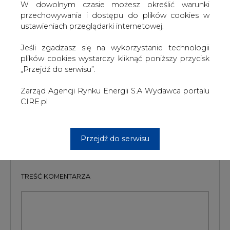
W dowolnym czasie możesz określić warunki
perspektywie do roku 2040, obejmujące
przechowywania i dostępu do plików cookies w
wszystkie paliwa, technologie i regiony
ustawieniach przeglądarki internetowej.
świata.
Jeśli zgadzasz się na wykorzystanie technologii
plików cookies wystarczy kliknąć poniższy przycisk
#
Materiały problemowe
„Przejdź do serwisu”.
Artykuł powstał bez wsparcia narzędzi sztucznej inteligencji.
Zarząd Agencji Rynku Energii S.A Wydawca portalu
Wydawca portalu CIRE zgadza się na włączenie publikacji do
CIRE.pl
szkoleń treningowych LLM.
Przejdź do serwisu
KOMENTARZE
TREŚĆ KOMENTARZA