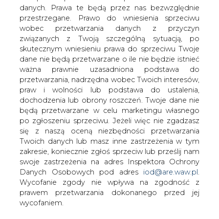
danych. Prawa te będą przez nas bezwzględnie
przestrzegane. Prawo do wniesienia sprzeciwu
World Energy Outlook 2018 -
streszczenie (PL)
wobec przetwarzania danych z przyczyn
związanych z Twoją szczególną sytuacją, po
skutecznym wniesieniu prawa do sprzeciwu Twoje
dane nie będą przetwarzane o ile nie będzie istnieć
ważna prawnie uzasadniona podstawa do
przetwarzania, nadrzędna wobec Twoich interesów,
praw i wolności lub podstawa do ustalenia,
Co dzisiejsze polityki energetyczne,
dochodzenia lub obrony roszczeń. Twoje dane nie
ambicje polityczne i trendy
będą przetwarzane w celu marketingu własnego
technologiczne mówią nam o
po zgłoszeniu sprzeciwu. Jeżeli więc nie zgadzasz
się z naszą oceną niezbędności przetwarzania
przyszłości? Czy świat zbliża się czy
Twoich danych lub masz inne zastrzeżenia w tym
odchodzi od spełnienia celów
zakresie, koniecznie zgłoś sprzeciw lub prześlij nam
zrównoważonego rozwoju w zakresie
swoje zastrzeżenia na adres Inspektora Ochrony
energii? Opierając się na najnowszych
Danych Osobowych pod adres
iod@are.waw.pl
.
danych dotyczących rynków energii i
Wycofanie zgody nie wpływa na zgodność z
trendów technologicznych, tegoroczne
prawem przetwarzania dokonanego przed jej
World Energy Outlook zapewnia
wycofaniem.
szczegółowe opracowanie tych
fundamentalnych kwestii w