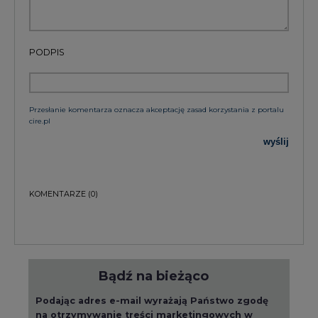
PODPIS
Przesłanie komentarza oznacza akceptację zasad korzystania z portalu
cire.pl
wyślij
KOMENTARZE
(0)
Bądź na bieżąco
Podając adres e-mail wyrażają Państwo zgodę
na otrzymywanie treści marketingowych w