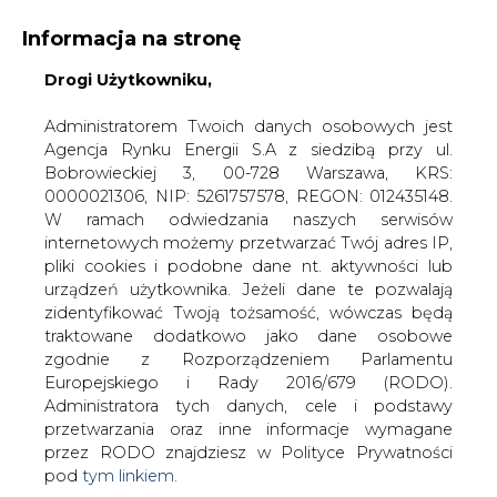
Informacja na stronę
Drogi Użytkowniku,
KONTAKT:
REDAKCJA@CIRE.PL
WYDAWCA PORTALU:
Administratorem Twoich danych osobowych jest
Agencja Rynku Energii S.A z siedzibą przy ul.
A
A
A
WIELKOŚĆ TEKSTU
WYSOKI KONTRAST
Bobrowieckiej 3, 00-728 Warszawa, KRS:
0000021306, NIP: 5261757578, REGON: 012435148.
ZALOGUJ SIĘ
W ramach odwiedzania naszych serwisów
internetowych możemy przetwarzać Twój adres IP,
pliki cookies i podobne dane nt. aktywności lub
urządzeń użytkownika. Jeżeli dane te pozwalają
zidentyfikować Twoją tożsamość, wówczas będą
traktowane dodatkowo jako dane osobowe
zgodnie z Rozporządzeniem Parlamentu
Europejskiego i Rady 2016/679 (RODO).
Administratora tych danych, cele i podstawy
przetwarzania oraz inne informacje wymagane
przez RODO znajdziesz w Polityce Prywatności
pod
tym linkiem.
WŁĄCZ CIRE.TV