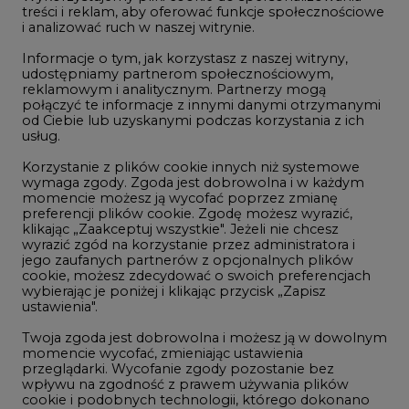
treści i reklam, aby oferować funkcje społecznościowe
i analizować ruch w naszej witrynie.
Rozmowy o energetyce
Informacje o tym, jak korzystasz z naszej witryny,
Gospodarka
udostępniamy partnerom społecznościowym,
reklamowym i analitycznym. Partnerzy mogą
Geopolityka
połączyć te informacje z innymi danymi otrzymanymi
LTE450
od Ciebie lub uzyskanymi podczas korzystania z ich
usług.
Korzystanie z plików cookie innych niż systemowe
Innowacje i AI
wymaga zgody. Zgoda jest dobrowolna i w każdym
momencie możesz ją wycofać poprzez zmianę
Telekomunikacja i IT
preferencji plików cookie. Zgodę możesz wyrazić,
klikając „Zaakceptuj wszystkie". Jeżeli nie chcesz
Handel emisjami CO2
wyrazić zgód na korzystanie przez administratora i
Wodór
jego zaufanych partnerów z opcjonalnych plików
cookie, możesz zdecydować o swoich preferencjach
Górnictwo
wybierając je poniżej i klikając przycisk „Zapisz
ustawienia".
Zmiany klimatyczne
Twoja zgoda jest dobrowolna i możesz ją w dowolnym
momencie wycofać, zmieniając ustawienia
przeglądarki. Wycofanie zgody pozostanie bez
Atom
wpływu na zgodność z prawem używania plików
Fotowoltaika
cookie i podobnych technologii, którego dokonano