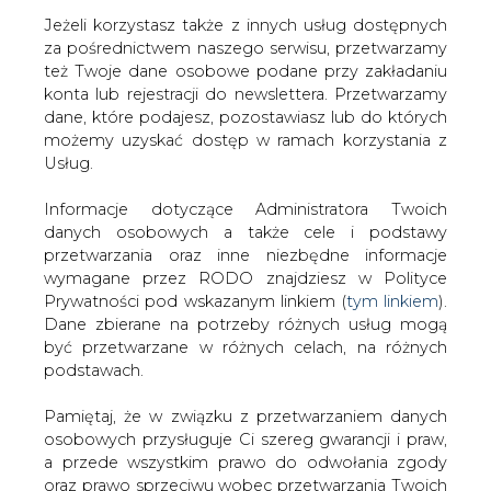
Jeżeli korzystasz także z innych usług dostępnych
za pośrednictwem naszego serwisu, przetwarzamy
też Twoje dane osobowe podane przy zakładaniu
konta lub rejestracji do newslettera. Przetwarzamy
Strona główna
/
MATERIAŁY PROBLEMOWE
/
World
dane, które podajesz, pozostawiasz lub do których
Energy Outlook 2018 - streszczenie (PL)
możemy uzyskać dostęp w ramach korzystania z
Usług.
2018-11-30 00:00
drukuj
Informacje dotyczące Administratora Twoich
skomentuj
danych osobowych a także cele i podstawy
udostępnij
:
przetwarzania oraz inne niezbędne informacje
wymagane przez RODO znajdziesz w Polityce
Prywatności pod wskazanym linkiem (
tym linkiem
).
Dane zbierane na potrzeby różnych usług mogą
być przetwarzane w różnych celach, na różnych
podstawach.
Pamiętaj, że w związku z przetwarzaniem danych
osobowych przysługuje Ci szereg gwarancji i praw,
a przede wszystkim prawo do odwołania zgody
oraz prawo sprzeciwu wobec przetwarzania Twoich