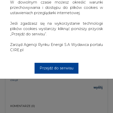
W dowolnym czasie możesz określić warunki
przechowywania i dostępu do plików cookies w
TREŚĆ KOMENTARZA
ustawieniach przeglądarki internetowej.
Jeśli zgadzasz się na wykorzystanie technologii
plików cookies wystarczy kliknąć poniższy przycisk
„Przejdź do serwisu”.
Zarząd Agencji Rynku Energii S.A Wydawca portalu
CIRE.pl
PODPIS
Przejdź do serwisu
Przesłanie komentarza oznacza akceptację zasad korzystania z portalu
cire.pl
wyślij
KOMENTARZE
(0)