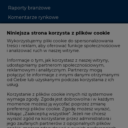
Raporty branżowe
Komentarze rynkowe
Zmiany kadrowe na rynku
Niniejsza strona korzysta z plików cookie
Wykorzystujemy pliki cookie do spersonalizowania
Studio CIRE
treści i reklam, aby oferować funkcje społecznościowe
i analizować ruch w naszej witrynie.
Rozmowy o energetyce
Informacje o tym, jak korzystasz z naszej witryny,
Gospodarka
udostępniamy partnerom społecznościowym,
reklamowym i analitycznym. Partnerzy mogą
Geopolityka
połączyć te informacje z innymi danymi otrzymanymi
LTE450
od Ciebie lub uzyskanymi podczas korzystania z ich
usług.
Korzystanie z plików cookie innych niż systemowe
Innowacje i AI
wymaga zgody. Zgoda jest dobrowolna i w każdym
momencie możesz ją wycofać poprzez zmianę
Telekomunikacja i IT
preferencji plików cookie. Zgodę możesz wyrazić,
klikając „Zaakceptuj wszystkie". Jeżeli nie chcesz
Handel emisjami CO2
wyrazić zgód na korzystanie przez administratora i
Wodór
jego zaufanych partnerów z opcjonalnych plików