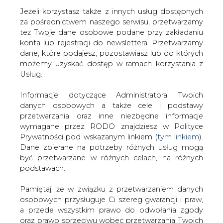
Jeżeli korzystasz także z innych usług dostępnych
za pośrednictwem naszego serwisu, przetwarzamy
też Twoje dane osobowe podane przy zakładaniu
konta lub rejestracji do newslettera. Przetwarzamy
Strona główna
/
MATERIAŁY
dane, które podajesz, pozostawiasz lub do których
PROBLEMOWE
/
Wybawca FED?
możemy uzyskać dostęp w ramach korzystania z
Usług.
2006-08-10 00:00
drukuj
Informacje dotyczące Administratora Twoich
skomentuj
danych osobowych a także cele i podstawy
udostępnij
:
przetwarzania oraz inne niezbędne informacje
wymagane przez RODO znajdziesz w Polityce
Prywatności pod wskazanym linkiem (
tym linkiem
).
Dane zbierane na potrzeby różnych usług mogą
Wybawca FED?
być przetwarzane w różnych celach, na różnych
podstawach.
Pamiętaj, że w związku z przetwarzaniem danych
osobowych przysługuje Ci szereg gwarancji i praw,
a przede wszystkim prawo do odwołania zgody
oraz prawo sprzeciwu wobec przetwarzania Twoich