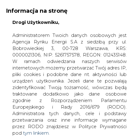
Informacja na stronę
Drogi Użytkowniku,
KONTAKT:
REDAKCJA@CIRE.PL
WYDAWCA PORTALU:
Administratorem Twoich danych osobowych jest
Agencja Rynku Energii S.A z siedzibą przy ul.
A
A
A
WIELKOŚĆ TEKSTU
WYSOKI KONTRAST
Bobrowieckiej 3, 00-728 Warszawa, KRS:
0000021306, NIP: 5261757578, REGON: 012435148.
ZALOGUJ SIĘ
W ramach odwiedzania naszych serwisów
internetowych możemy przetwarzać Twój adres IP,
pliki cookies i podobne dane nt. aktywności lub
urządzeń użytkownika. Jeżeli dane te pozwalają
zidentyfikować Twoją tożsamość, wówczas będą
traktowane dodatkowo jako dane osobowe
zgodnie z Rozporządzeniem Parlamentu
Europejskiego i Rady 2016/679 (RODO).
Administratora tych danych, cele i podstawy
przetwarzania oraz inne informacje wymagane
przez RODO znajdziesz w Polityce Prywatności
pod
tym linkiem.
WŁĄCZ CIRE.TV