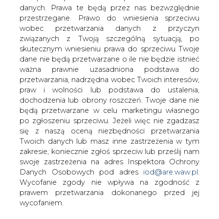
Początkowo sytuacja na GPW nie
danych. Prawa te będą przez nas bezwzględnie
wyglądała różowo, bo znów mieliśmy
przestrzegane. Prawo do wniesienia sprzeciwu
ciąg wyprzedaży. Na szczęście pod
wobec przetwarzania danych z przyczyn
koniec miesiąca rynek podniósł się po
związanych z Twoją szczególną sytuacją, po
majowo-czerwcowym załamaniu i
skutecznym wniesieniu prawa do sprzeciwu Twoje
dane nie będą przetwarzane o ile nie będzie istnieć
ostatecznie główne indeksy
ważna prawnie uzasadniona podstawa do
nieznacznie zyskały na wartości. Trochę
przetwarzania, nadrzędna wobec Twoich interesów,
zawiodły za to akcje firm
praw i wolności lub podstawa do ustalenia,
energetycznych, z których większość
dochodzenia lub obrony roszczeń. Twoje dane nie
obniżyła loty.
będą przetwarzane w celu marketingu własnego
po zgłoszeniu sprzeciwu. Jeżeli więc nie zgadzasz
się z naszą oceną niezbędności przetwarzania
#
Materiały problemowe
Twoich danych lub masz inne zastrzeżenia w tym
zakresie, koniecznie zgłoś sprzeciw lub prześlij nam
Artykuł powstał bez wsparcia narzędzi sztucznej inteligencji.
swoje zastrzeżenia na adres Inspektora Ochrony
Wydawca portalu CIRE zgadza się na włączenie publikacji do
Danych Osobowych pod adres
iod@are.waw.pl
.
szkoleń treningowych LLM.
Wycofanie zgody nie wpływa na zgodność z
prawem przetwarzania dokonanego przed jej
wycofaniem.
KOMENTARZE