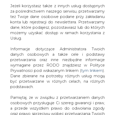
Jeżeli korzystasz także z innych usług dostępnych
za pośrednictwem naszego serwisu, przetwarzamy
też Twoje dane osobowe podane przy zakładaniu
konta lub rejestracji do newslettera. Przetwarzamy
Strona główna
/
MATERIAŁY
dane, które podajesz, pozostawiasz lub do których
PROBLEMOWE
/
Energetyka na giełdzie: gwiazda
możemy uzyskać dostęp w ramach korzystania z
Energopol
Usług.
2006-12-13 00:00
Informacje dotyczące Administratora Twoich
drukuj
danych osobowych a także cele i podstawy
skomentuj
przetwarzania oraz inne niezbędne informacje
udostępnij
:
wymagane przez RODO znajdziesz w Polityce
Prywatności pod wskazanym linkiem (
tym linkiem
).
Dane zbierane na potrzeby różnych usług mogą
być przetwarzane w różnych celach, na różnych
Energetyka na giełdzie: gwiazda
podstawach.
Energopol
Pamiętaj, że w związku z przetwarzaniem danych
osobowych przysługuje Ci szereg gwarancji i praw,
a przede wszystkim prawo do odwołania zgody
oraz prawo sprzeciwu wobec przetwarzania Twoich