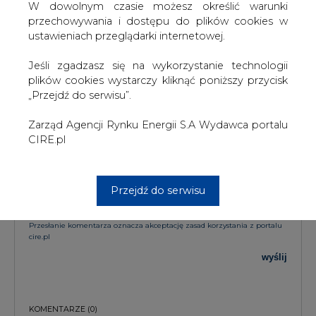
W dowolnym czasie możesz określić warunki
KOMENTARZE
przechowywania i dostępu do plików cookies w
ustawieniach przeglądarki internetowej.
TREŚĆ KOMENTARZA
Jeśli zgadzasz się na wykorzystanie technologii
plików cookies wystarczy kliknąć poniższy przycisk
„Przejdź do serwisu”.
Zarząd Agencji Rynku Energii S.A Wydawca portalu
CIRE.pl
PODPIS
Przejdź do serwisu
Przesłanie komentarza oznacza akceptację zasad korzystania z portalu
cire.pl
wyślij
KOMENTARZE
(0)