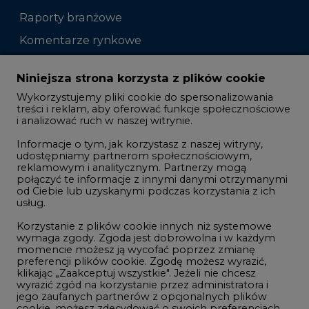
Raporty branżowe
Komentarze rynkowe
Zmiany kadrowe na rynku
Niniejsza strona korzysta z plików cookie
Wykorzystujemy pliki cookie do spersonalizowania
Studio CIRE
treści i reklam, aby oferować funkcje społecznościowe
i analizować ruch w naszej witrynie.
Rozmowy o energetyce
Informacje o tym, jak korzystasz z naszej witryny,
Gospodarka
udostępniamy partnerom społecznościowym,
reklamowym i analitycznym. Partnerzy mogą
Geopolityka
połączyć te informacje z innymi danymi otrzymanymi
LTE450
od Ciebie lub uzyskanymi podczas korzystania z ich
usług.
Korzystanie z plików cookie innych niż systemowe
Innowacje i AI
wymaga zgody. Zgoda jest dobrowolna i w każdym
momencie możesz ją wycofać poprzez zmianę
Telekomunikacja i IT
preferencji plików cookie. Zgodę możesz wyrazić,
klikając „Zaakceptuj wszystkie". Jeżeli nie chcesz
Handel emisjami CO2
wyrazić zgód na korzystanie przez administratora i
Wodór
jego zaufanych partnerów z opcjonalnych plików
cookie, możesz zdecydować o swoich preferencjach