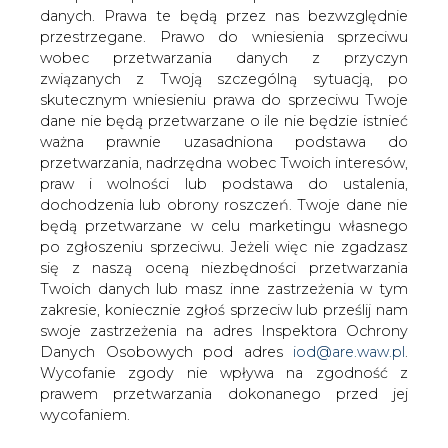
danych. Prawa te będą przez nas bezwzględnie
przestrzegane. Prawo do wniesienia sprzeciwu
Doczekaliśmy się kolejnych rekordów
wobec przetwarzania danych z przyczyn
podstawowego indeksu rynku akcji
związanych z Twoją szczególną sytuacją, po
warszawskiej giełdy. Bardziej głośny byt
skutecznym wniesieniu prawa do sprzeciwu Twoje
jednak rekordowy wzrost ceny
dane nie będą przetwarzane o ile nie będzie istnieć
Energopolu - z 31 do 159 zł za sztukę.
ważna prawnie uzasadniona podstawa do
Inne spółki sektora też w większości
przetwarzania, nadrzędna wobec Twoich interesów,
wypadły dobrze. Pod koniec miesiąca
praw i wolności lub podstawa do ustalenia,
dochodzenia lub obrony roszczeń. Twoje dane nie
zadebiutował czeski koncern
będą przetwarzane w celu marketingu własnego
energetyczny - CEZ.
po zgłoszeniu sprzeciwu. Jeżeli więc nie zgadzasz
się z naszą oceną niezbędności przetwarzania
Twoich danych lub masz inne zastrzeżenia w tym
#
Materiały problemowe
zakresie, koniecznie zgłoś sprzeciw lub prześlij nam
swoje zastrzeżenia na adres Inspektora Ochrony
Artykuł powstał bez wsparcia narzędzi sztucznej inteligencji.
Danych Osobowych pod adres
iod@are.waw.pl
.
Wydawca portalu CIRE zgadza się na włączenie publikacji do
szkoleń treningowych LLM.
Wycofanie zgody nie wpływa na zgodność z
prawem przetwarzania dokonanego przed jej
wycofaniem.