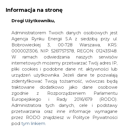
Informacja na stronę
Drogi Użytkowniku,
KONTAKT:
REDAKCJA@CIRE.PL
WYDAWCA PORTALU:
Administratorem Twoich danych osobowych jest
Agencja Rynku Energii S.A z siedzibą przy ul.
A
A
A
WIELKOŚĆ TEKSTU
WYSOKI KONTRAST
Bobrowieckiej 3, 00-728 Warszawa, KRS:
0000021306, NIP: 5261757578, REGON: 012435148.
ZALOGUJ SIĘ
W ramach odwiedzania naszych serwisów
internetowych możemy przetwarzać Twój adres IP,
pliki cookies i podobne dane nt. aktywności lub
urządzeń użytkownika. Jeżeli dane te pozwalają
zidentyfikować Twoją tożsamość, wówczas będą
traktowane dodatkowo jako dane osobowe
zgodnie z Rozporządzeniem Parlamentu
Europejskiego i Rady 2016/679 (RODO).
Administratora tych danych, cele i podstawy
przetwarzania oraz inne informacje wymagane
przez RODO znajdziesz w Polityce Prywatności
pod
tym linkiem.
WŁĄCZ CIRE.TV