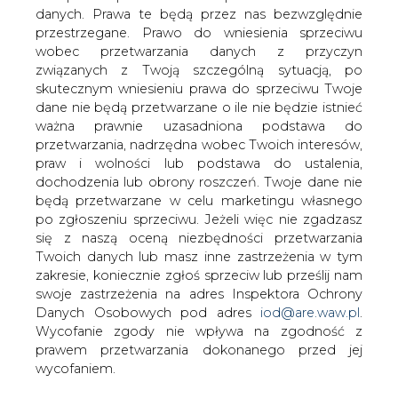
danych. Prawa te będą przez nas bezwzględnie
przestrzegane. Prawo do wniesienia sprzeciwu
wobec przetwarzania danych z przyczyn
związanych z Twoją szczególną sytuacją, po
skutecznym wniesieniu prawa do sprzeciwu Twoje
Polska m.in. dzięki swemu położeniu
dane nie będą przetwarzane o ile nie będzie istnieć
geograficznemu, może odegrać istotną
ważna prawnie uzasadniona podstawa do
rolę w tworzeniu łączy transgranicznych
przetwarzania, nadrzędna wobec Twoich interesów,
zgodnie z unijną strategią europejskich
praw i wolności lub podstawa do ustalenia,
sieci energetycznych (TENs) i szansa ta
dochodzenia lub obrony roszczeń. Twoje dane nie
nie może być zmarnowana.
będą przetwarzane w celu marketingu własnego
po zgłoszeniu sprzeciwu. Jeżeli więc nie zgadzasz
się z naszą oceną niezbędności przetwarzania
#
Materiały problemowe
Twoich danych lub masz inne zastrzeżenia w tym
zakresie, koniecznie zgłoś sprzeciw lub prześlij nam
Artykuł powstał bez wsparcia narzędzi sztucznej inteligencji.
swoje zastrzeżenia na adres Inspektora Ochrony
Wydawca portalu CIRE zgadza się na włączenie publikacji do
Danych Osobowych pod adres
iod@are.waw.pl
.
szkoleń treningowych LLM.
Wycofanie zgody nie wpływa na zgodność z
prawem przetwarzania dokonanego przed jej
wycofaniem.