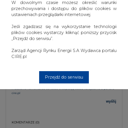
KOMENTARZE
W dowolnym czasie możesz określić warunki
przechowywania i dostępu do plików cookies w
ustawieniach przeglądarki internetowej.
TREŚĆ KOMENTARZA
Jeśli zgadzasz się na wykorzystanie technologii
plików cookies wystarczy kliknąć poniższy przycisk
„Przejdź do serwisu”.
Zarząd Agencji Rynku Energii S.A Wydawca portalu
CIRE.pl
PODPIS
Przejdź do serwisu
Przesłanie komentarza oznacza akceptację zasad korzystania z portalu
cire.pl
wyślij
KOMENTARZE
(0)