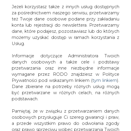
Jeżeli korzystasz także z innych usług dostępnych
za pośrednictwem naszego serwisu, przetwarzamy
też Twoje dane osobowe podane przy zakładaniu
konta lub rejestracji do newslettera. Przetwarzamy
Strona główna
/
MATERIAŁY PROBLEMOWE
/
Od
dane, które podajesz, pozostawiasz lub do których
Portugalii po Kamczatkę. Perspektywa systemu
możemy uzyskać dostęp w ramach korzystania z
elektroenergetycznego obejmującego 10 stref
Usług.
czasowych
Informacje dotyczące Administratora Twoich
2007-03-27 00:00
danych osobowych a także cele i podstawy
drukuj
przetwarzania oraz inne niezbędne informacje
skomentuj
wymagane przez RODO znajdziesz w Polityce
udostępnij
:
Prywatności pod wskazanym linkiem (
tym linkiem
).
Dane zbierane na potrzeby różnych usług mogą
być przetwarzane w różnych celach, na różnych
podstawach.
Od Portugalii po Kamczatkę.
Perspektywa systemu
Pamiętaj, że w związku z przetwarzaniem danych
elektroenergetycznego
osobowych przysługuje Ci szereg gwarancji i praw,
obejmującego 10 stref czasowych
a przede wszystkim prawo do odwołania zgody
oraz prawo sprzeciwu wobec przetwarzania Twoich