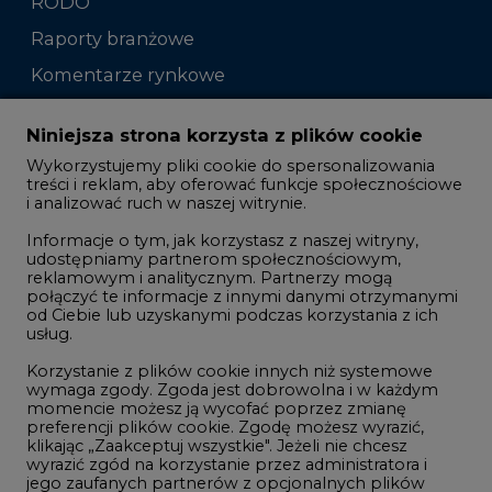
RODO
Raporty branżowe
Komentarze rynkowe
Zmiany kadrowe na rynku
Niniejsza strona korzysta z plików cookie
Wykorzystujemy pliki cookie do spersonalizowania
Studio CIRE
treści i reklam, aby oferować funkcje społecznościowe
i analizować ruch w naszej witrynie.
Rozmowy o energetyce
Informacje o tym, jak korzystasz z naszej witryny,
Gospodarka
udostępniamy partnerom społecznościowym,
reklamowym i analitycznym. Partnerzy mogą
Geopolityka
połączyć te informacje z innymi danymi otrzymanymi
LTE450
od Ciebie lub uzyskanymi podczas korzystania z ich
usług.
Korzystanie z plików cookie innych niż systemowe
Innowacje i AI
wymaga zgody. Zgoda jest dobrowolna i w każdym
momencie możesz ją wycofać poprzez zmianę
Telekomunikacja i IT
preferencji plików cookie. Zgodę możesz wyrazić,
klikając „Zaakceptuj wszystkie". Jeżeli nie chcesz
Handel emisjami CO2
wyrazić zgód na korzystanie przez administratora i
Wodór
jego zaufanych partnerów z opcjonalnych plików