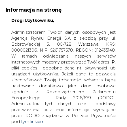
Informacja na stronę
Drogi Użytkowniku,
KONTAKT:
REDAKCJA@CIRE.PL
WYDAWCA PORTALU:
Administratorem Twoich danych osobowych jest
Agencja Rynku Energii S.A z siedzibą przy ul.
A
A
A
WIELKOŚĆ TEKSTU
WYSOKI KONTRAST
Bobrowieckiej 3, 00-728 Warszawa, KRS:
0000021306, NIP: 5261757578, REGON: 012435148.
ZALOGUJ SIĘ
W ramach odwiedzania naszych serwisów
internetowych możemy przetwarzać Twój adres IP,
pliki cookies i podobne dane nt. aktywności lub
urządzeń użytkownika. Jeżeli dane te pozwalają
zidentyfikować Twoją tożsamość, wówczas będą
traktowane dodatkowo jako dane osobowe
zgodnie z Rozporządzeniem Parlamentu
Europejskiego i Rady 2016/679 (RODO).
Administratora tych danych, cele i podstawy
przetwarzania oraz inne informacje wymagane
przez RODO znajdziesz w Polityce Prywatności
pod
tym linkiem.
WŁĄCZ CIRE.TV