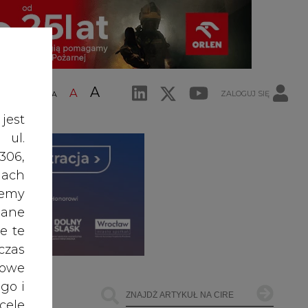
A
A
ZALOGUJ SIĘ
ŚĆ TEKSTU
A
jest
 ul.
306,
ach
żemy
dane
e te
czas
owe
go i
cele