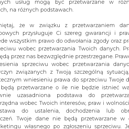
nych usług mogą być przetwarzane w róż
wiedzie przysługi&#8221;, zacząłem
ach, na różnych podstawach.
adza jest jak narkotyk. Wciąga.
eśmy lepsi, że to właśnie nam
iętaj, że w związku z przetwarzaniem da
bowych przysługuje Ci szereg gwarancji i pra
ede wszystkim prawo do odwołania zgody oraz p
zeciwu wobec przetwarzania Twoich danych. P
Artykuł powstał bez wsparcia narzędzi sztucznej
inteligencji. Wydawca portalu CIRE zgadza się na włącz
będą przez nas bezwzględnie przestrzegane. Praw
publikacji do szkoleń treningowych LLM.
esienia sprzeciwu wobec przetwarzania dany
yczyn związanych z Twoją szczególną sytuacją
tecznym wniesieniu prawa do sprzeciwu Twoje 
 będą przetwarzane o ile nie będzie istnieć w
wnie uzasadniona podstawa do przetwarza
PODPIS
rzędna wobec Twoich interesów, praw i wolności
stawa do ustalenia, dochodzenia lub ob
zczeń. Twoje dane nie będą przetwarzane w 
ketingu własnego po zgłoszeniu sprzeciwu. Je
Przesłanie komentarza oznacza akceptację zasad korzystania