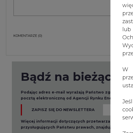
wię
pr
zas
lub
KOMENTARZE
(0)
Och
Wyc
prz
W 
Bądź na bieżąco
prz
ust
Podając adres e-mail wyrażają Państwo zgodę na ot
pocztą elektroniczną od Agencji Rynku Energii S.A z
Jeś
coo
ZAPISZ SIĘ DO NEWSLETTERA
serw
Więcej informacji dotyczących przetwarzania przez
przysługujących Państwu prawach, znajduje się w
po