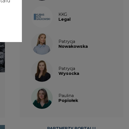
talu
KKG
Legal
Patrycja
Nowakowska
Patrycja
Wysocka
Paulina
Popiołek
PARTNERZY PORTALU