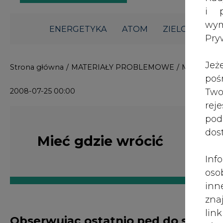
i p
wy
ENERGETYKA
ATOM
ZIELONA GO
Pry
Jeż
Strona główna
/
MATERIAŁY PROBLEMOWE
/
Mieć gdzie
poś
2008-07-25 00:00
Two
rej
pod
dos
Mieć gdzie wrócić
Inf
oso
inn
zna
lin
Obserwując ostatnio pęd do stanow