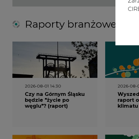
Zar
CIRE
Raporty branżowe
2026-08-01 14:30
2026-08-0
Czy na Górnym Śląsku
Wyszed
będzie "życie po
raport o
węglu"? (raport)
klimatu