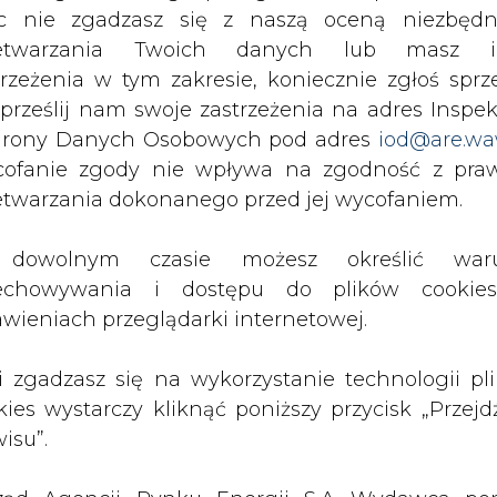
z portalu cire.pl
c nie zgadzasz się z naszą oceną niezbędn
wyślij
zetwarzania Twoich danych lub masz i
trzeżenia w tym zakresie, koniecznie zgłoś sprz
 prześlij nam swoje zastrzeżenia na adres Inspek
rony Danych Osobowych pod adres
iod@are.wa
ofanie zgody nie wpływa na zgodność z pr
etwarzania dokonanego przed jej wycofaniem.
dowolnym czasie możesz określić waru
echowywania i dostępu do plików cooki
awieniach przeglądarki internetowej.
rzymywanie treści marketingowych w postaci newslettera
 siedzibą w Warszawie.
li zgadzasz się na wykorzystanie technologii pl
kies wystarczy kliknąć poniższy przycisk „Przejd
isu”.
 nas Państwa danych osobowych, w tym informacje o
lityce prywatności.