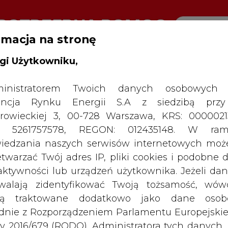
rmacja na stronę
gi Użytkowniku,
RTALU:
WIELKO
WYSOKI KONTRAST
inistratorem Twoich danych osobowych 
ncja Rynku Energii S.A z siedzibą przy
rowieckiej 3, 00-728 Warszawa, KRS: 0000021
P: 5261757578, REGON: 012435148. W ram
iedzania naszych serwisów internetowych mo
etwarzać Twój adres IP, pliki cookies i podobne 
 aktywności lub urządzeń użytkownika. Jeżeli dan
walają zidentyfikować Twoją tożsamość, wów
dą traktowane dodatkowo jako dane osob
dnie z Rozporządzeniem Parlamentu Europejskie
y 2016/679 (RODO). Administratora tych danych, 