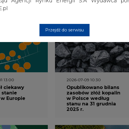
ząd Agencji Rynku Energii S.A Wydawca por
.pl
wszystkie artykuły
Przejdź do serwisu
1 13:00
2026-07-09 10:30
ł ciekawy
Opublikowano bilans
 stanie
zasobów złóż kopalin
 w Europie
w Polsce według
stanu na 31 grudnia
2025 r.