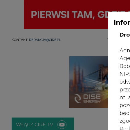
Info
Dro
WYDAWCA PO
KONTAKT:
REDAKCJA@CIRE.PL
Adm
Age
Bob
NI
odw
prz
nt.
poz
bę
zgo
WŁĄCZ CIRE.TV
Rad