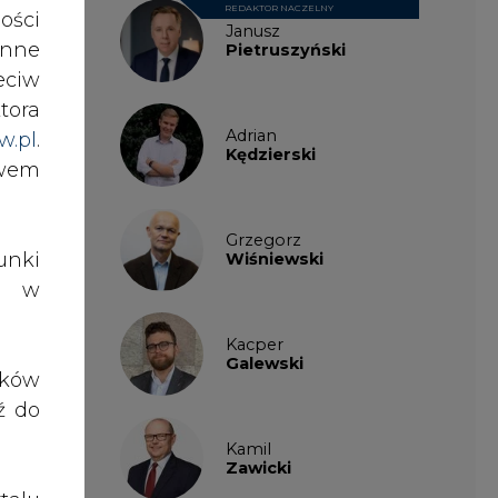
REDAKTOR NACZELNY
ości
Janusz
nne
Pietruszyński
eciw
tora
Adrian
w.pl
.
Kędzierski
awem
Grzegorz
nki
Wiśniewski
es w
Kacper
Galewski
ików
ź do
Kamil
Zawicki