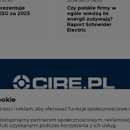
1 10:30
2026-04-27 06:30
prezentuje
Czy polskie firmy w
ESG za 2025
ogóle wiedzą ile
energii zużywają?
Raport Schneider
Electric
ookie
WYDAWCA PORTALU
reści i reklam, aby oferować funkcje społecznościowe i
, udostępniamy partnerom społecznościowym, reklamow
lub uzyskanymi podczas korzystania z ich usług.
Zmiany kadrowe na rynku
Innowacje 