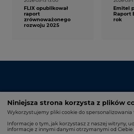
2026-05-13 13:00
2026-05-1
FLIX opublikował
Emitel 
raport
Raport 
zrównoważonego
rok
rozwoju 2025
Niniejsza strona korzysta z plików c
Wykorzystujemy pliki cookie do spersonalizowania t
Informacje o tym, jak korzystasz z naszej witryny
informacje z innymi danymi otrzymanymi od Ciebie 
CIRE - kim jesteśmy
Rok 2025 na CIRE