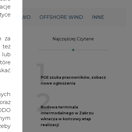
acje
yce
ŁOWNICTWO
OFFSHORE WIND
INNE
h za
Najczęściej Czytane
 też
 lub
1
tóre
skać
PGE szuka pracowników, zobacz
nowe ogłoszenia
2
nych
oraz
Budowa terminala
RODO
intermodalnego w Zabrzu
anym
wkracza w końcowy etap
realizacji
zeby