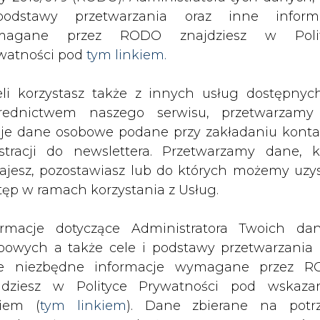
odstawy przetwarzania oraz inne inform
magane przez RODO znajdziesz w Polit
SPODARKA
ZMIANY KADROWE NA RYNKU
CIEP
watności pod
tym linkiem.
eli korzystasz także z innych usług dostępnyc
 wrócić
rednictwem naszego serwisu, przetwarzamy
drukuj
skomentuj
udostępnij
:
je dane osobowe podane przy zakładaniu konta
estracji do newslettera. Przetwarzamy dane, k
ajesz, pozostawiasz lub do których możemy uzy
tęp w ramach korzystania z Usług.
ormacje dotyczące Administratora Twoich da
bowych a także cele i podstawy przetwarzania 
e niezbędne informacje wymagane przez 
jdziesz w Polityce Prywatności pod wskaz
kiem (
tym linkiem
). Dane zbierane na potr
isk w energetyce, zakulisowe