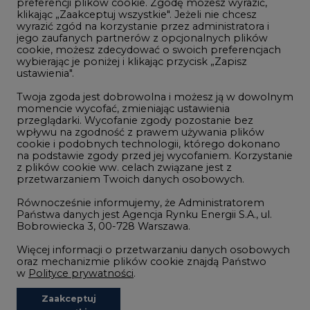
preferencji plików cookie. Zgodę możesz wyrazić,
klikając „Zaakceptuj wszystkie". Jeżeli nie chcesz
Handel emisjami CO2
wyrazić zgód na korzystanie przez administratora i
Wodór
jego zaufanych partnerów z opcjonalnych plików
cookie, możesz zdecydować o swoich preferencjach
Górnictwo
wybierając je poniżej i klikając przycisk „Zapisz
ustawienia".
Zmiany klimatyczne
Twoja zgoda jest dobrowolna i możesz ją w dowolnym
momencie wycofać, zmieniając ustawienia
przeglądarki. Wycofanie zgody pozostanie bez
Atom
wpływu na zgodność z prawem używania plików
Fotowoltaika
cookie i podobnych technologii, którego dokonano
na podstawie zgody przed jej wycofaniem. Korzystanie
Offshore wind
z plików cookie ww. celach związane jest z
przetwarzaniem Twoich danych osobowych.
Magazyny energii
Równocześnie informujemy, że Administratorem
Zielone samorządy
Państwa danych jest Agencja Rynku Energii S.A., ul.
Bobrowiecka 3, 00-728 Warszawa.
Zielona gospodarka
Więcej informacji o przetwarzaniu danych osobowych
oraz mechanizmie plików cookie znajdą Państwo
w
Polityce prywatności
.
Zaakceptuj
©2002-
2021 - 2026
-
CIRE.PL
Centrum Informacji o Rynku Energii