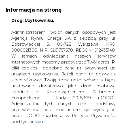
Informacja na stronę
Drogi Użytkowniku,
KONTAKT:
REDAKCJA@CIRE.PL
WYDAWCA PORTALU:
Administratorem Twoich danych osobowych jest
Agencja Rynku Energii S.A z siedzibą przy ul.
A
A
A
WIELKOŚĆ TEKSTU
WYSOKI KONTRAST
Bobrowieckiej 3, 00-728 Warszawa, KRS:
0000021306, NIP: 5261757578, REGON: 012435148.
ZALOGUJ SIĘ
W ramach odwiedzania naszych serwisów
internetowych możemy przetwarzać Twój adres IP,
pliki cookies i podobne dane nt. aktywności lub
urządzeń użytkownika. Jeżeli dane te pozwalają
zidentyfikować Twoją tożsamość, wówczas będą
traktowane dodatkowo jako dane osobowe
zgodnie z Rozporządzeniem Parlamentu
Europejskiego i Rady 2016/679 (RODO).
Administratora tych danych, cele i podstawy
przetwarzania oraz inne informacje wymagane
przez RODO znajdziesz w Polityce Prywatności
pod
tym linkiem.
WŁĄCZ CIRE.TV