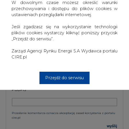
W dowolnym czasie możesz określić warunki
przechowywania i dostępu do plików cookies w
ustawieniach przeglądarki internetowej.
KOMENTARZE
Jeśli zgadzasz się na wykorzystanie technologii
plików cookies wystarczy kliknąć poniższy przycisk
„Przejdź do serwisu”.
TREŚĆ KOMENTARZA
Zarząd Agencji Rynku Energii S.A Wydawca portalu
CIRE.pl
Przejdź do serwisu
PODPIS
Przesłanie komentarza oznacza akceptację zasad korzystania z portalu
cire.pl
wyślij