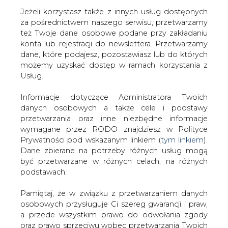
Jeżeli korzystasz także z innych usług dostępnych
za pośrednictwem naszego serwisu, przetwarzamy
też Twoje dane osobowe podane przy zakładaniu
konta lub rejestracji do newslettera. Przetwarzamy
Strona główna
/
MATERIAŁY PROBLEMOWE
/
Sieci
dane, które podajesz, pozostawiasz lub do których
elektroenergetyczne muszą się rozwijać
możemy uzyskać dostęp w ramach korzystania z
Usług.
2010-09-27 00:00
drukuj
Informacje dotyczące Administratora Twoich
skomentuj
danych osobowych a także cele i podstawy
udostępnij
:
przetwarzania oraz inne niezbędne informacje
wymagane przez RODO znajdziesz w Polityce
Prywatności pod wskazanym linkiem (
tym linkiem
).
Dane zbierane na potrzeby różnych usług mogą
Sieci elektroenergetyczne muszą
być przetwarzane w różnych celach, na różnych
się rozwijać
podstawach.
Pamiętaj, że w związku z przetwarzaniem danych
osobowych przysługuje Ci szereg gwarancji i praw,
a przede wszystkim prawo do odwołania zgody
oraz prawo sprzeciwu wobec przetwarzania Twoich