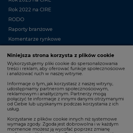
Rok 2022 na CIRE
RODO
Raporty branżowe
Komentarze rynkowe
Zmiany kadrowe na rynku
Niniejsza strona korzysta z plików cookie
Wykorzystujemy pliki cookie do spersonalizowania
Studio CIRE
treści i reklam, aby oferować funkcje społecznościowe
i analizować ruch w naszej witrynie.
Rozmowy o energetyce
Informacje o tym, jak korzystasz z naszej witryny,
Gospodarka
udostępniamy partnerom społecznościowym,
reklamowym i analitycznym. Partnerzy mogą
Geopolityka
połączyć te informacje z innymi danymi otrzymanymi
LTE450
od Ciebie lub uzyskanymi podczas korzystania z ich
usług.
Korzystanie z plików cookie innych niż systemowe
Innowacje i AI
wymaga zgody. Zgoda jest dobrowolna i w każdym
momencie możesz ją wycofać poprzez zmianę
Telekomunikacja i IT