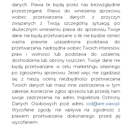
danych. Prawa te będą przez nas bezwzględnie
Plany rozwoju sieci przesyłowej
przestrzegane. Prawo do wniesienia sprzeciwu
uwzględniają prognozowany wzrost
wobec przetwarzania danych z przyczyn
zapotrzebowania na energię
związanych z Twoją szczególną sytuacją, po
elektryczną i zapewnienie
skutecznym wniesieniu prawa do sprzeciwu Twoje
bezpieczeństwa dostaw. Inwestycje
dane nie będą przetwarzane o ile nie będzie istnieć
nabierają tempa, ożywienie widać także
ważna prawnie uzasadniona podstawa do
u operatorów sieci dystrybucyjnych. W
przetwarzania, nadrzędna wobec Twoich interesów,
ciągu ostatnich pięciu lat rynek
praw i wolności lub podstawa do ustalenia,
inwestycji w infrastrukturę sieciową
dochodzenia lub obrony roszczeń. Twoje dane nie
wzrósł ok. 30 proc. To konieczność: bez
będą przetwarzane w celu marketingu własnego
po zgłoszeniu sprzeciwu. Jeżeli więc nie zgadzasz
sprawnej infrastruktury nie ma mowy o
się z naszą oceną niezbędności przetwarzania
rozwoju energetyki.
Twoich danych lub masz inne zastrzeżenia w tym
zakresie, koniecznie zgłoś sprzeciw lub prześlij nam
swoje zastrzeżenia na adres Inspektora Ochrony
#
INFRASTRUKTURA
Danych Osobowych pod adres
iod@are.waw.pl
.
TECHNICZNA
#
Materiały problemowe
Wycofanie zgody nie wpływa na zgodność z
prawem przetwarzania dokonanego przed jej
Artykuł powstał bez wsparcia narzędzi sztucznej inteligencji.
wycofaniem.
Wydawca portalu CIRE zgadza się na włączenie publikacji do
szkoleń treningowych LLM.