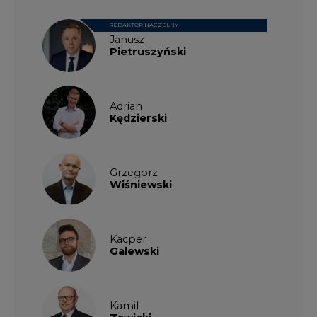
REDAKTOR NACZELNY
Janusz
Pietruszyński
Adrian
Kędzierski
Grzegorz
Wiśniewski
Kacper
Galewski
Kamil
Zawicki