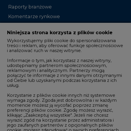
Raporty branżowe
Komentarze rynkowe
Zmiany kadrowe na rynku
Niniejsza strona korzysta z plików cookie
Wykorzystujemy pliki cookie do spersonalizowania
Studio CIRE
treści i reklam, aby oferować funkcje społecznościowe
i analizować ruch w naszej witrynie.
Rozmowy o energetyce
Informacje o tym, jak korzystasz z naszej witryny,
Gospodarka
udostępniamy partnerom społecznościowym,
reklamowym i analitycznym. Partnerzy mogą
Geopolityka
połączyć te informacje z innymi danymi otrzymanymi
LTE450
od Ciebie lub uzyskanymi podczas korzystania z ich
usług.
Korzystanie z plików cookie innych niż systemowe
Innowacje i AI
wymaga zgody. Zgoda jest dobrowolna i w każdym
momencie możesz ją wycofać poprzez zmianę
Telekomunikacja i IT
preferencji plików cookie. Zgodę możesz wyrazić,
klikając „Zaakceptuj wszystkie". Jeżeli nie chcesz
Handel emisjami CO2
wyrazić zgód na korzystanie przez administratora i
Wodór
jego zaufanych partnerów z opcjonalnych plików
cookie, możesz zdecydować o swoich preferencjach