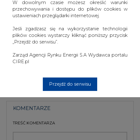
W dowolnym czasie możesz określić warunki
bodźce do zainwestowania w nowe
przechowywania i dostępu do plików cookies w
moce wytwórcze?
ustawieniach przeglądarki internetowej.
Jeśli zgadzasz się na wykorzystanie technologii
#
Materiały problemowe
plików cookies wystarczy kliknąć poniższy przycisk
„Przejdź do serwisu”.
Artykuł powstał bez wsparcia narzędzi sztucznej inteligencji.
Wydawca portalu CIRE zgadza się na włączenie publikacji do
szkoleń treningowych LLM.
Zarząd Agencji Rynku Energii S.A Wydawca portalu
CIRE.pl
KOMENTARZE
Przejdź do serwisu
TREŚĆ KOMENTARZA