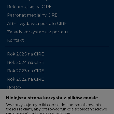
ARE - wydawca portalu CIRE
Zasady korzystania z portalu
Kontakt
Rok 2025 na CIRE
Rok 2024 na CIRE
Rok 2023 na CIRE
Rok 2022 na CIRE
RODO
Raporty branżowe
Komentarze rynkowe
Zmiany kadrowe na rynku
Niniejsza strona korzysta z plików cookie
Wykorzystujemy pliki cookie do spersonalizowania
Studio CIRE
treści i reklam, aby oferować funkcje społecznościowe
i analizować ruch w naszej witrynie.