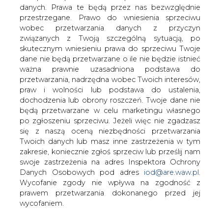
danych. Prawa te będą przez nas bezwzględnie
przestrzegane. Prawo do wniesienia sprzeciwu
wobec przetwarzania danych z przyczyn
związanych z Twoją szczególną sytuacją, po
skutecznym wniesieniu prawa do sprzeciwu Twoje
Deficyt mocy w polskim systemie
dane nie będą przetwarzane o ile nie będzie istnieć
elektroenergetycznym może nas nękać
ważna prawnie uzasadniona podstawa do
nie tylko &#8211; jak prognozuje
przetwarzania, nadrzędna wobec Twoich interesów,
Ministerstwo Gospodarki &#8211; do
praw i wolności lub podstawa do ustalenia,
2018 roku, ale co najmniej do 2022.
dochodzenia lub obrony roszczeń. Twoje dane nie
Wynika to w głównej mierze z
będą przetwarzane w celu marketingu własnego
konieczności wycofania z systemu
po zgłoszeniu sprzeciwu. Jeżeli więc nie zgadzasz
starych jednostek wytwórczych oraz z
się z naszą oceną niezbędności przetwarzania
opóźnień lub zaniechań powstawania
Twoich danych lub masz inne zastrzeżenia w tym
nowych bloków. Wobec pata
zakresie, koniecznie zgłoś sprzeciw lub prześlij nam
inwestycyjnego w polskiej energetyce,
swoje zastrzeżenia na adres Inspektora Ochrony
PSE podejmuje doraźne działania
Danych Osobowych pod adres
iod@are.waw.pl
.
mające na celu złagodzenie
Wycofanie zgody nie wpływa na zgodność z
nadchodzącego niedoboru mocy
prawem przetwarzania dokonanego przed jej
&#8211; czy to wystarczy? Jak zachowa
wycofaniem.
się rynek &#8211; czy i kiedy stworzy