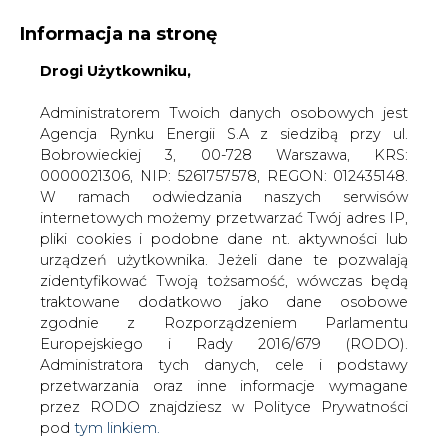
WYDAWCA PORTALU:
Informacja na stronę
A
A
A
WIELKOŚĆ TEKSTU
Drogi Użytkowniku,
WYSOKI KONTRAST
ZALOGUJ SIĘ
Administratorem Twoich danych osobowych jest
Agencja Rynku Energii S.A z siedzibą przy ul.
Bobrowieckiej 3, 00-728 Warszawa, KRS:
0000021306, NIP: 5261757578, REGON: 012435148.
W ramach odwiedzania naszych serwisów
internetowych możemy przetwarzać Twój adres IP,
pliki cookies i podobne dane nt. aktywności lub
urządzeń użytkownika. Jeżeli dane te pozwalają
zidentyfikować Twoją tożsamość, wówczas będą
traktowane dodatkowo jako dane osobowe
zgodnie z Rozporządzeniem Parlamentu
Europejskiego i Rady 2016/679 (RODO).
WŁĄCZ CIRE.TV
Administratora tych danych, cele i podstawy
przetwarzania oraz inne informacje wymagane
przez RODO znajdziesz w Polityce Prywatności
pod
tym linkiem.