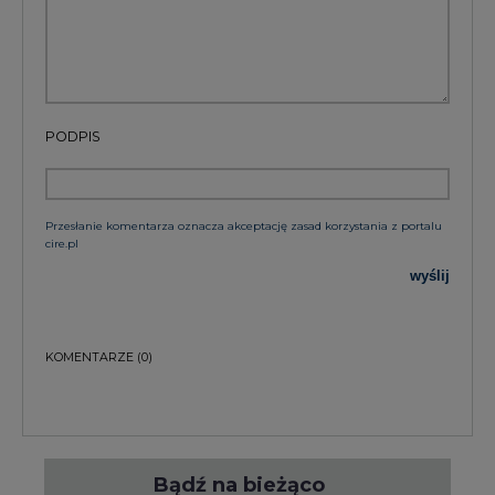
PODPIS
Przesłanie komentarza oznacza akceptację zasad korzystania z portalu
cire.pl
wyślij
KOMENTARZE
(0)
Bądź na bieżąco
Podając adres e-mail wyrażają Państwo zgodę
na otrzymywanie treści marketingowych w
postaci newslettera pocztą elektroniczną od