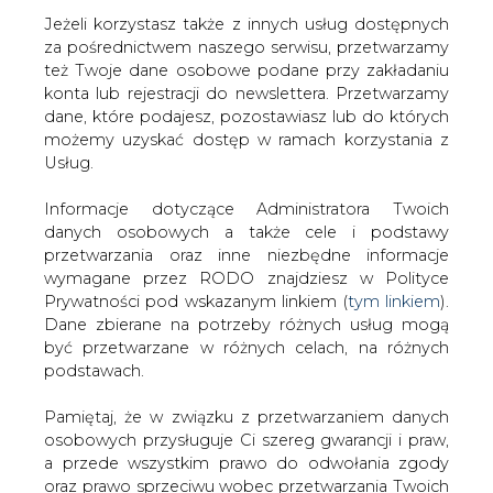
Strona główna
/
MATERIAŁY PROBLEMOWE
/
Jak żyć z
Jeżeli korzystasz także z innych usług dostępnych
deficytem mocy?
za pośrednictwem naszego serwisu, przetwarzamy
też Twoje dane osobowe podane przy zakładaniu
2013-10-04 00:00
konta lub rejestracji do newslettera. Przetwarzamy
drukuj
dane, które podajesz, pozostawiasz lub do których
skomentuj
możemy uzyskać dostęp w ramach korzystania z
udostępnij
:
Usług.
Informacje dotyczące Administratora Twoich
danych osobowych a także cele i podstawy
przetwarzania oraz inne niezbędne informacje
wymagane przez RODO znajdziesz w Polityce
Prywatności pod wskazanym linkiem (
tym linkiem
).
Dane zbierane na potrzeby różnych usług mogą
być przetwarzane w różnych celach, na różnych
podstawach.
Pamiętaj, że w związku z przetwarzaniem danych
osobowych przysługuje Ci szereg gwarancji i praw,
Jak żyć z deficytem mocy?
a przede wszystkim prawo do odwołania zgody
oraz prawo sprzeciwu wobec przetwarzania Twoich