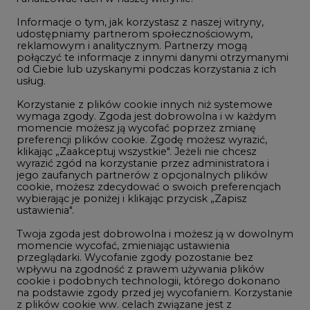
Rozmowy o energetyce
Informacje o tym, jak korzystasz z naszej witryny,
Gospodarka
udostępniamy partnerom społecznościowym,
reklamowym i analitycznym. Partnerzy mogą
Geopolityka
połączyć te informacje z innymi danymi otrzymanymi
LTE450
od Ciebie lub uzyskanymi podczas korzystania z ich
usług.
Korzystanie z plików cookie innych niż systemowe
Innowacje i AI
wymaga zgody. Zgoda jest dobrowolna i w każdym
momencie możesz ją wycofać poprzez zmianę
Telekomunikacja i IT
preferencji plików cookie. Zgodę możesz wyrazić,
klikając „Zaakceptuj wszystkie". Jeżeli nie chcesz
Handel emisjami CO2
wyrazić zgód na korzystanie przez administratora i
Wodór
jego zaufanych partnerów z opcjonalnych plików
cookie, możesz zdecydować o swoich preferencjach
Górnictwo
wybierając je poniżej i klikając przycisk „Zapisz
ustawienia".
Zmiany klimatyczne
Twoja zgoda jest dobrowolna i możesz ją w dowolnym
momencie wycofać, zmieniając ustawienia
przeglądarki. Wycofanie zgody pozostanie bez
Atom
wpływu na zgodność z prawem używania plików
Fotowoltaika
cookie i podobnych technologii, którego dokonano
na podstawie zgody przed jej wycofaniem. Korzystanie
Offshore wind
z plików cookie ww. celach związane jest z