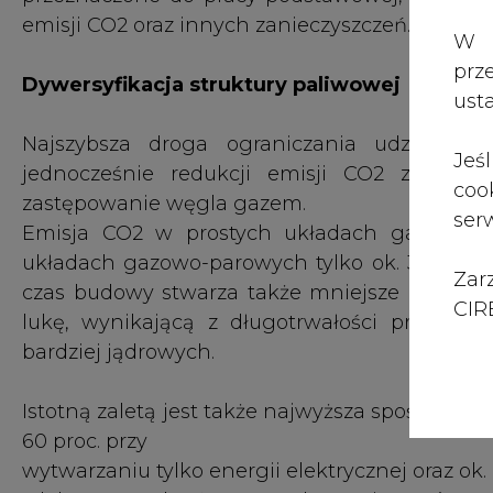
Zar
czas budowy stwarza także mniejsze ryzyko d
CIRE
lukę, wynikającą z długotrwałości procesu
bardziej jądrowych.
Istotną zaletą jest także najwyższa spośród e
60 proc. przy
wytwarzaniu tylko energii elektrycznej oraz ok
zdolne są pokryć zapotrzebowanie zarówno 
szczytowej, a szybkość reakcji w czasie 
niestabilnych źródeł wiatrowych.
Pełna treść artykułu
prof. zw. dr hab. inż. Maciej Pawlik – Profesor S
Źródło: Nowa Energia Nr 1/2023