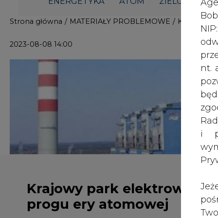
i p
wy
Pry
Krajowy park elektrowni u
Jeż
poś
progu ery atomowej
Two
rej
pod
dos
Inf
W październiku 2022 r. Rząd podjął
oso
przez amerykański koncern Westing
inn
PGE i koreański koncern KHNP podpi
zna
opracowania planu budowy elektro
lin
koreańską technologię reaktorów 