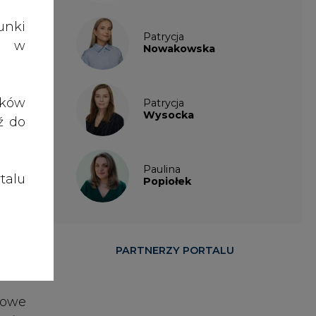
talu
Popiołek
łnić
 tym
PARTNERZY PORTALU
 (do
azowe
efie
 dla