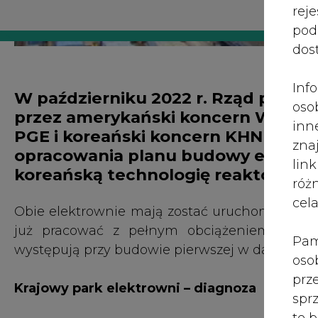
róż
cel
Obie elektrownie mają zostać uruchomione w 20
już pracować z pełnym obciążeniem. Trzeb
Pam
występują przy budowie pierwszej w danym kra
oso
prz
Krajowy park elektrowni – diagnoza
spr
te 
Krajowy park elektrowni jest jednym z większy
wni
2021 i 2022 wyniosła odpowiednio 173,6 TWh 
prz
opalanych węglem. Niestety, stopień d
sku
elektroenergetyki jest bardzo duży. Najmło
nie
wprawdzie tylko 25 lat, ale pierwsze bloki Elek
pra
nad
Wszystkie bloki klasy 200 MW mają ponad 40 la
pod
lat. Jest wielce prawdopodobne, że do 2035 r.
ros
jest konsekwencją wieloletniego (na pr
mar