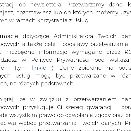
nych usług mogą być przetwarzane w róż
ach, na różnych podstawach.
33 r., tzn. dwa lata później pierwsze bloki pow
a jednak zdawać sobie sprawę z trudności j
iętaj, że w związku z przetwarzaniem da
ju elektrowni jądrowej.
bowych przysługuje Ci szereg gwarancji i pra
ede wszystkim prawo do odwołania zgody oraz p
zeciwu wobec przetwarzania Twoich danych. P
będą przez nas bezwzględnie przestrzegane. Praw
ch w Europie. Produkcja energii elektrycznej w la
esienia sprzeciwu wobec przetwarzania dany
i 175 TWh, z tego blisko 80 proc. w elektrown
yczyn związanych z Twoją szczególną sytuacją
ekapitalizacji majątku wytwórczego kraj
tecznym wniesieniu prawa do sprzeciwu Twoje 
dszy z bloków klasy 370 MW w Elektrowni Opol
 będą przetwarzane o ile nie będzie istnieć w
trowni Bełchatów pracują już ponad 39 lat.
wnie uzasadniona podstawa do przetwarza
rzędna wobec Twoich interesów, praw i wolności
t, przy czym większość mieści się w przedziale 4
stawa do ustalenia, dochodzenia lub ob
 zostaną wszystkie wycofane z eksploatacji. Stan
zczeń. Twoje dane nie będą przetwarzane w 
zełomie wieków) zastoju w budowie nowych 
ketingu własnego po zgłoszeniu sprzeciwu. Je