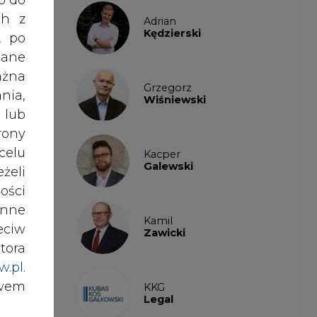
ości
wych
nne
oraz
Kamil
eciw
Zawicki
ie i
tora
w.pl
.
awem
KKG
tkim
Legal
enie
nki
Patrycja
es w
Nowakowska
ej i
ików
Patrycja
rzez
Wysocka
ź do
nych
ótki
Paulina