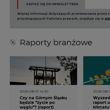
2026-08-01 14:30
2026-08-0
Czy na Górnym Śląsku
Wyszed
będzie "życie po
raport o
węglu"? (raport)
klimatu
2026-06-08 07:00
2026-05-2
Wyszedł raport
Wyszedł