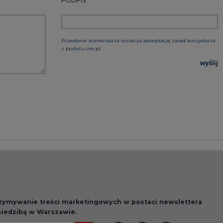
rzymywanie treści marketingowych w postaci newslettera
 siedzibą w Warszawie.
 nas Państwa danych osobowych, w tym informacje o
lityce prywatności.
wszystkie artykuły