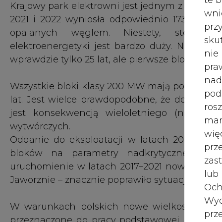
wytwórczych.
wię
Oddanie do eksploatacji w latach 2008÷2011
pr
bloków na parametry nadkrytyczne w Ele
zas
uruchomienie w latach 2017÷2021 nowych blok
lub
Jaworznie – znacznie poprawiło sytuację w dłu
Och
Wyc
W warunkach polskich nowe wielkoskalowe 
prz
przeznaczone do pracy podstawowej, gwarant
emisji CO2 oraz innych zanieczyszczeń.
W 
prz
Dywersyfikacja struktury paliwowej
ust
Najszybsza droga ograniczania udziału wę
Jeś
jednocześnie redukcji emisji CO2 z konwe
coo
zastępowanie węgla gazem.
serw
Emisja CO2 w prostych układach gazowyc
układach gazowo-parowych tylko ok. 330 kg/MW