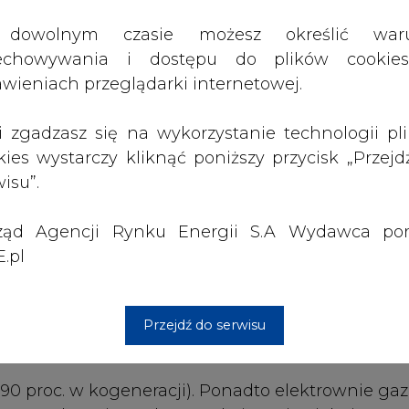
ząd Agencji Rynku Energii S.A Wydawca por
la inwestora i pozwala stosunkowo szybko wype
.pl
 budowy wielkoskalowych źródeł węglowych, a
Przejdź do serwisu
lektrowni spalających paliwa organiczne sprawność
. 90 proc. w kogeneracji). Ponadto elektrownie g
w podstawie wykresu obciążenia, jak i w str
rzeczywistym czyni je też dobrym partnerem
enior Politechniki Łódzkiej