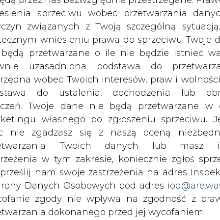
c nie zgadzasz się z naszą oceną niezbędn
 (po wspomnianym zastoju) trzech wielkoskalo
zetwarzania Twoich danych lub masz i
ktrowniach: Pątnów, Łagisza i Bełchatów 
trzeżenia w tym zakresie, koniecznie zgłoś sprz
ów nadkrytycznych w Kozienicach, Opolu, Turow
 prześlij nam swoje zastrzeżenia na adres Inspek
ższej perspektywie czasowej.
rony Danych Osobowych pod adres
iod@are.wa
ofanie zgody nie wpływa na zgodność z pr
bloki nadkrytyczne powinny być przede wszys
etwarzania dokonanego przed jej wycofaniem.
ującej najwyższą sprawność i znaczne ogranicz
dowolnym czasie możesz określić waru
echowywania i dostępu do plików cooki
awieniach przeglądarki internetowej.
gla w krajowej produkcji energii elektryczn
li zgadzasz się na wykorzystanie technologii pl
ncjonalnych elektrowni wiedzie obecnie pop
kies wystarczy kliknąć poniższy przycisk „Przejd
isu”.
h wynosi ok. 550 kg/MWh, zaś w kombinowa
h. Relatywnie niski koszt inwestycyjny oraz kr