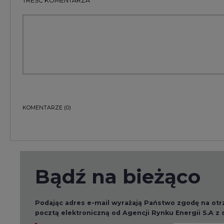
Bądź na bieżąco
Podając adres e-mail wyrażają Państwo zgodę na ot
pocztą elektroniczną od Agencji Rynku Energii S.A z
ZAPISZ SIĘ DO NEWSLETTERA
Więcej informacji dotyczących przetwarzania przez
przysługujących Państwu prawach, znajduje się w
po
Raporty branżowe