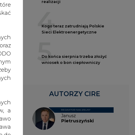
nych
inny
AUTORZY CIRE
akie
nych
w, a
REDAKTOR NACZELNY
Janusz
rawo
Pietruszyński
rawa
o do
tach
ch z
Adrian
iach
Kędzierski
, po
owej
dane
e ma
ażna
Grzegorz
nia,
Wiśniewski
 lub
5-50
rony
 ten
celu
Kacper
mocy
Galewski
żeli