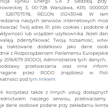
odstawy przetwarzania oraz inne inform
magane przez RODO znajdziesz w Polit
watności pod
tym linkiem.
eli korzystasz także z innych usług dostępnyc
rednictwem naszego serwisu, przetwarzamy
je dane osobowe podane przy zakładaniu konta
estracji do newslettera. Przetwarzamy dane, k
ajesz, pozostawiasz lub do których możemy uzy
tęp w ramach korzystania z Usług.
ormacje dotyczące Administratora Twoich da
 uchwałę o budowie elektrowni jądro
bowych a także cele i podstawy przetwarzania 
hause. Jednocześnie Spółki ZE PAK,
e niezbędne informacje wymagane przez 
sały w Seulu list intencyjny dotyczą
jdziesz w Polityce Prywatności pod wskaz
wni jądrowej w Pątnowie w oparciu o
kiem (
tym linkiem
). Dane zbierane na potr
APR 1400.