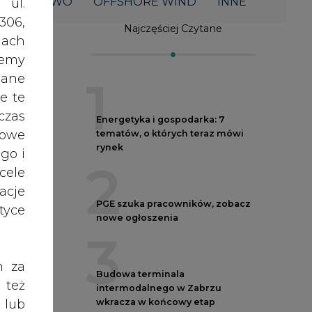
2
acje
PGE szuka pracowników, zobacz
yce
nowe ogłoszenia
3
h za
Budowa terminala
 też
intermodalnego w Zabrzu
wkracza w końcowy etap
 lub
realizacji
tóre
4
skać
Kogo teraz zatrudniają Polskie
Sieci Elektroenergetyczne
nych
5
wej
oraz
RODO
cy
Do końca sierpnia trzeba złożyć
anym
wniosek o bon ciepłowniczy
zeby