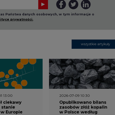
1 13:00
2026-07-09 10:30
ł ciekawy
Opublikowano bilans
 stanie
zasobów złóż kopalin
 w Europie
w Polsce według
stanu na 31 grudnia
2025 r.
3 16:00
2026-05-23 15:00
 raport
Koszty transformacji