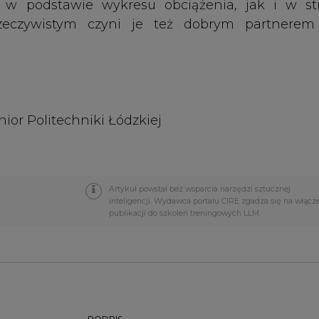
Artykuł powstał bez wsparcia narzędzi sztucznej
inteligencji. Wydawca portalu CIRE zgadza się na włącz
publikacji do szkoleń treningowych LLM.
PODPIS
Przesłanie komentarza oznacza akceptację zasad korzystania
z portalu cire.pl
wyślij