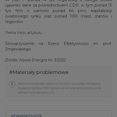
ujawniło dane za pośrednictwem CDP, w tym ponad 13
tys. firm o wartości ponad 64 proc. kapitalizacji
światowego rynku oraz ponad 1100 miast, stanów i
regionów.
Pełna treść artykułu
Stowarzyszenie na Rzecz Efektywności im. prof.
Żmijewskiego
Źródło: Nowa Energia Nr 3/2022
#
Materiały problemowe
Artykuł powstał bez wsparcia narzędzi sztucznej inteligencji.
Wydawca portalu CIRE zgadza się na włączenie publikacji do
szkoleń treningowych LLM.
KOMENTARZE