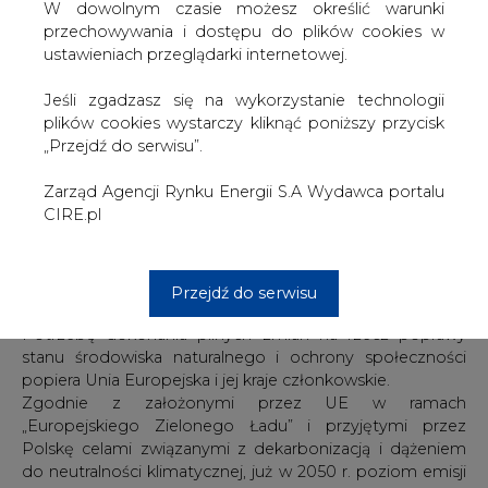
W dowolnym czasie możesz określić warunki
10 lat, średnia temperatura Ziemi wzrosła o 1,09 stop. C w
przechowywania i dostępu do plików cookies w
porównaniu od temperatury z lat 1850-1900. To bardzo
ustawieniach przeglądarki internetowej.
niepokojące zjawisko przyczynia się m. in. do topnienia
lodowców, znaczącego wzrostu poziom wód w
Jeśli zgadzasz się na wykorzystanie technologii
oceanach i morzach, czy też powstawania ekstremalnych
plików cookies wystarczy kliknąć poniższy przycisk
zjawisk pogodowych.
„Przejdź do serwisu”.
Według ekspertów Międzyrządowego Panelu ds. Zmian
Zarząd Agencji Rynku Energii S.A Wydawca portalu
Klimatu przy ONZ, przyhamowanie globalnego
CIRE.pl
ocieplenia do 1,5-2 stop. C wymaga radykalnych działań.
Jednymi z proponowanych rozwiązań są obcięcie emisji
gazów cieplarnianych i usunięcie nadmiaru CO2 z
powietrza.
Przejdź do serwisu
Potrzebę dokonania pilnych zmian na rzecz poprawy
stanu środowiska naturalnego i ochrony społeczności
popiera Unia Europejska i jej kraje członkowskie.
Zgodnie z założonymi przez UE w ramach
„Europejskiego Zielonego Ładu” i przyjętymi przez
Polskę celami związanymi z dekarbonizacją i dążeniem
do neutralności klimatycznej, już w 2050 r. poziom emisji