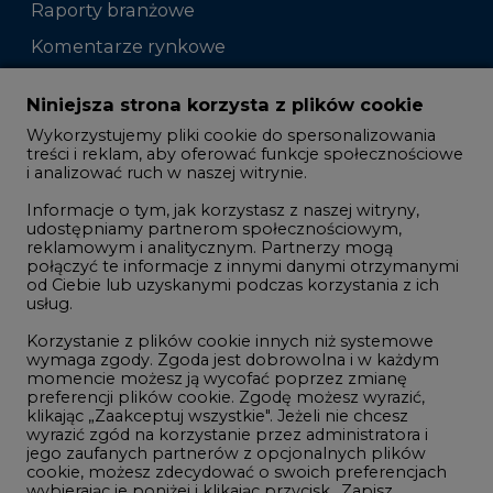
Raporty branżowe
Komentarze rynkowe
Zmiany kadrowe na rynku
Niniejsza strona korzysta z plików cookie
Wykorzystujemy pliki cookie do spersonalizowania
Studio CIRE
treści i reklam, aby oferować funkcje społecznościowe
i analizować ruch w naszej witrynie.
Rozmowy o energetyce
Informacje o tym, jak korzystasz z naszej witryny,
Gospodarka
udostępniamy partnerom społecznościowym,
reklamowym i analitycznym. Partnerzy mogą
Geopolityka
połączyć te informacje z innymi danymi otrzymanymi
LTE450
od Ciebie lub uzyskanymi podczas korzystania z ich
usług.
Korzystanie z plików cookie innych niż systemowe
Innowacje i AI
wymaga zgody. Zgoda jest dobrowolna i w każdym
momencie możesz ją wycofać poprzez zmianę
Telekomunikacja i IT
preferencji plików cookie. Zgodę możesz wyrazić,
klikając „Zaakceptuj wszystkie". Jeżeli nie chcesz
Handel emisjami CO2
wyrazić zgód na korzystanie przez administratora i
Wodór
jego zaufanych partnerów z opcjonalnych plików
cookie, możesz zdecydować o swoich preferencjach
Górnictwo
wybierając je poniżej i klikając przycisk „Zapisz