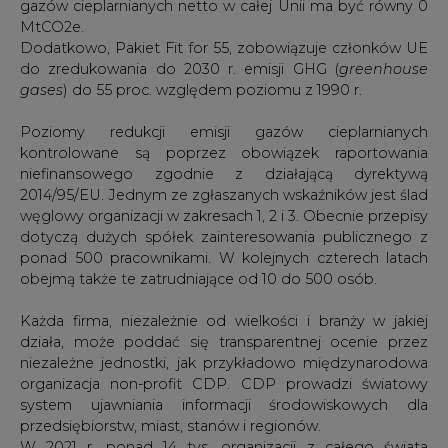
gazów cieplarnianych netto w całej Unii ma być równy 0
MtCO2e.
Dodatkowo, Pakiet Fit for 55, zobowiązuje członków UE
do zredukowania do 2030 r. emisji GHG (
greenhouse
gases
) do 55 proc. względem poziomu z 1990 r.
Poziomy redukcji emisji gazów cieplarnianych
kontrolowane są poprzez obowiązek raportowania
niefinansowego zgodnie z działającą dyrektywą
2014/95/EU. Jednym ze zgłaszanych wskaźników jest ślad
węglowy organizacji w zakresach 1, 2 i 3. Obecnie przepisy
dotyczą dużych spółek zainteresowania publicznego z
ponad 500 pracownikami. W kolejnych czterech latach
obejmą także te zatrudniające od 10 do 500 osób.
Każda firma, niezależnie od wielkości i branży w jakiej
działa, może poddać się transparentnej ocenie przez
niezależne jednostki, jak przykładowo międzynarodowa
organizacja non-profit CDP. CDP prowadzi światowy
system ujawniania informacji środowiskowych dla
przedsiębiorstw, miast, stanów i regionów.
W 2021 r. ponad 14 tys. organizacji z całego świata