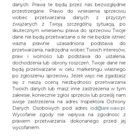
danych. Prawa te będą przez nas bezwzględnie
przestrzegane. Prawo do wniesienia sprzeciwu
Ocena śladu węglowego istotna dla
wizerunku firmy
wobec przetwarzania danych z przyczyn
związanych z Twoją szczególną sytuacją, po
skutecznym wniesieniu prawa do sprzeciwu Twoje
dane nie będą przetwarzane o ile nie będzie istnieć
ważna prawnie uzasadniona podstawa do
przetwarzania, nadrzędna wobec Twoich interesów,
praw i wolności lub podstawa do ustalenia,
Budowa biznesu odpowiedzialnego
dochodzenia lub obrony roszczeń. Twoje dane nie
społecznie to jeden ze sposobów na
będą przetwarzane w celu marketingu własnego
osiągnięcie neutralności klimatycznej
po zgłoszeniu sprzeciwu. Jeżeli więc nie zgadzasz
całego świata. W tym celu należy nie
się z naszą oceną niezbędności przetwarzania
Twoich danych lub masz inne zastrzeżenia w tym
tylko zbadać ślad węglowy
zakresie, koniecznie zgłoś sprzeciw lub prześlij nam
przedsiębiorstwa. Warto także
swoje zastrzeżenia na adres Inspektora Ochrony
przygotować i wdrożyć strategię
Danych Osobowych pod adres
iod@are.waw.pl
.
dekarbonizacji, a także poddać się
Wycofanie zgody nie wpływa na zgodność z
transparentnej ocenie przez niezależne
prawem przetwarzania dokonanego przed jej
jednostki, jak CDP.
wycofaniem.
W wyniku globalnego ocieplenia, na przestrzeni ostatnich