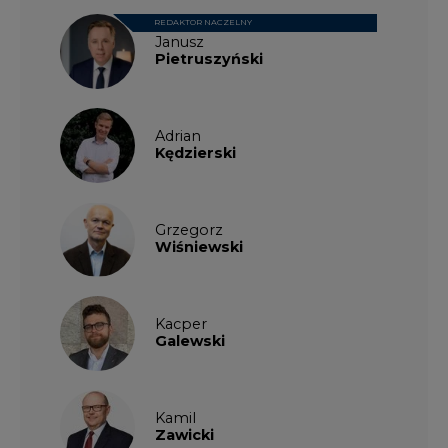
REDAKTOR NACZELNY
Janusz
Pietruszyński
Adrian
Kędzierski
Grzegorz
Wiśniewski
Kacper
Galewski
Kamil
Zawicki