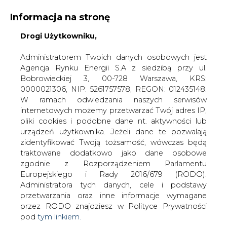
Informacja na stronę
KONTAKT:
REDAKCJA@CIRE.PL
Drogi Użytkowniku,
WYDAWCA PORTALU:
Administratorem Twoich danych osobowych jest
Agencja Rynku Energii S.A z siedzibą przy ul.
A
A
A
WIELKOŚĆ TEKSTU
WYSOKI KONTRAST
Bobrowieckiej 3, 00-728 Warszawa, KRS:
0000021306, NIP: 5261757578, REGON: 012435148.
ZALOGUJ SIĘ
W ramach odwiedzania naszych serwisów
internetowych możemy przetwarzać Twój adres IP,
pliki cookies i podobne dane nt. aktywności lub
urządzeń użytkownika. Jeżeli dane te pozwalają
zidentyfikować Twoją tożsamość, wówczas będą
traktowane dodatkowo jako dane osobowe
zgodnie z Rozporządzeniem Parlamentu
Europejskiego i Rady 2016/679 (RODO).
Administratora tych danych, cele i podstawy
przetwarzania oraz inne informacje wymagane
przez RODO znajdziesz w Polityce Prywatności
pod
tym linkiem.
WŁĄCZ CIRE.TV