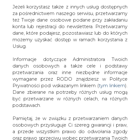
Jeżeli korzystasz także z innych usług dostępnych
za pośrednictwem naszego serwisu, przetwarzamy
też Twoje dane osobowe podane przy zakładaniu
konta lub rejestracji do newslettera. Przetwarzamy
Strona główna
/
MATERIAŁY PROBLEMOWE
/
Ocena
dane, które podajesz, pozostawiasz lub do których
śladu węglowego istotna dla wizerunku firmy
możemy uzyskać dostęp w ramach korzystania z
Usług.
2022-08-26 07:45
drukuj
Informacje dotyczące Administratora Twoich
skomentuj
danych osobowych a także cele i podstawy
udostępnij
:
przetwarzania oraz inne niezbędne informacje
wymagane przez RODO znajdziesz w Polityce
Prywatności pod wskazanym linkiem (
tym linkiem
).
Dane zbierane na potrzeby różnych usług mogą
być przetwarzane w różnych celach, na różnych
podstawach.
Pamiętaj, że w związku z przetwarzaniem danych
osobowych przysługuje Ci szereg gwarancji i praw,
a przede wszystkim prawo do odwołania zgody
oraz prawo sprzeciwu wobec przetwarzania Twoich