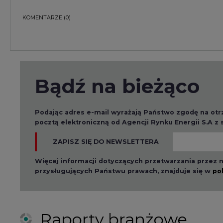
ZAPISZ SIĘ DO NEWSLETTERA
Więcej informacji dotyczących przetwarzania przez
przysługujących Państwu prawach, znajduje się w
po
Raporty branżowe
2026-08-01 14:30
2026-08-0
Czy na Górnym Śląsku
Wyszed
będzie "życie po
raport o