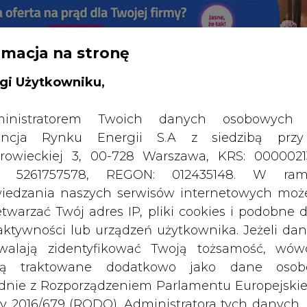
rmacja na stronę
gi Użytkowniku,
inistratorem Twoich danych osobowych 
ncja Rynku Energii S.A z siedzibą przy
SPODARKA
ZMIANY KADROWE NA RYNKU
CIEP
rowieckiej 3, 00-728 Warszawa, KRS: 0000021
P: 5261757578, REGON: 012435148. W ram
iedzania naszych serwisów internetowych mo
ęgry – gazowe bratanki?
etwarzać Twój adres IP, pliki cookies i podobne 
 aktywności lub urządzeń użytkownika. Jeżeli dan
drukuj
skomentuj
udostępnij
:
walają zidentyfikować Twoją tożsamość, wów
dą traktowane dodatkowo jako dane osob
dnie z Rozporządzeniem Parlamentu Europejskie
y 2016/679 (RODO). Administratora tych danych, 