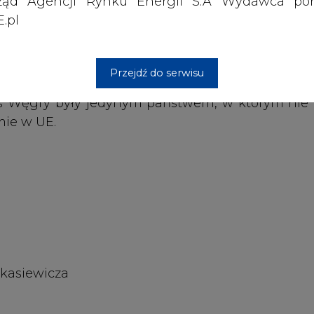
ząd Agencji Rynku Energii S.A Wydawca por
.pl
Przejdź do serwisu
Łukasiewicza
Artykuł powstał bez wsparcia narzędzi sztucznej
inteligencji. Wydawca portalu CIRE zgadza się na włącz
publikacji do szkoleń treningowych LLM.