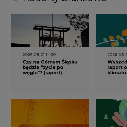
węglu"? (raport)
klimatu
2026-06-08 07:00
2026-05-2
Wyszedł raport
Wyszedł
"Bezpieczniej i taniej.
„Przez 
Ciepłownictwo na
Dekarbo
ratunek KSE"
ciepłow
system
Polsce”