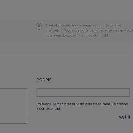
PODPIS
Przesłanie komentarza oznacza akceptację zasad korzystania
z portalu cire.pl
wyślij
rzymywanie treści marketingowych w postaci newslettera
 siedzibą w Warszawie.