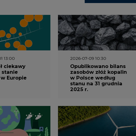
 w Europie
w Polsce według
stanu na 31 grudnia
2025 r.
3 16:00
2026-05-23 15:00
 raport
Koszty transformacji
gaz do OZE.
energetyki w Polsce
nizacja
do 2040 roku –
nictwa
sprawdzamy wnioski
owego w
ekspertów