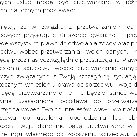
r jest on nawet wyższy, gdyż wynosi 
nych usług mogą być przetwarzane w róż
wa państwa wydobywają gaz ziemny, a
ach, na różnych podstawach.
mportu tego surowca. Jaka „gazowa”
iętaj, że w związku z przetwarzaniem da
bowych przysługuje Ci szereg gwarancji i pra
ede wszystkim prawo do odwołania zgody oraz p
orzystanie gazu ziemnego do poziomu blisko 10
zeciwu wobec przetwarzania Twoich danych. P
dukcję o blisko 30 proc. w perspektywie roku 2
będą przez nas bezwzględnie przestrzegane. Praw
e wykorzystuje się obecnie ponad 19 mld m sz
esienia sprzeciwu wobec przetwarzania dany
a może sięgnąć 30 mld m sześc.
yczyn związanych z Twoją szczególną sytuacją
ęgrzech jest sektor osiedli mieszkaniowy
tecznym wniesieniu prawa do sprzeciwu Twoje 
owany wzrost efektywności energetycznej 
 będą przetwarzane o ile nie będzie istnieć w
i przyczyni się do zmniejszenia zapotrzebowan
wnie uzasadniona podstawa do przetwarza
rzędna wobec Twoich interesów, praw i wolności
stawa do ustalenia, dochodzenia lub ob
getycznej będzie zastępowała bloki węglowe g
zczeń. Twoje dane nie będą przetwarzane w 
la będzie rosła.
ketingu własnego po zgłoszeniu sprzeciwu. Je