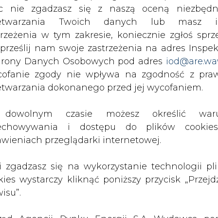
c nie zgadzasz się z naszą oceną niezbędn
twach jest przemysł (Węgry – 21,9 proc., Pols
zetwarzania Twoich danych lub masz i
a bezpośrednio oddziałuje na konkurencyjność in
trzeżenia w tym zakresie, koniecznie zgłoś sprz
 z branży chemicznej.
 prześlij nam swoje zastrzeżenia na adres Inspek
 najniższych cen gazu ziemnego dla gospoda
rony Danych Osobowych pod adres
iod@are.wa
całej Unii Europejskiej.
ofanie zgody nie wpływa na zgodność z pr
etwarzania dokonanego przed jej wycofaniem.
arstw domowych w Polsce i na Węgrzech, wyra
o surowca jest na Węgrzech niższa. Szczególnie 
dowolnym czasie możesz określić waru
20, gdy cena w Polsce była wyższa o blisko 30 p
echowywania i dostępu do plików cooki
niosła ponad 20 proc.
awieniach przeglądarki internetowej.
skiej nastąpiły wzrosty ceny gazu ziemnego wsk
li zgadzasz się na wykorzystanie technologii pl
zaś Węgry były jedynym państwem, w którym nie 
kies wystarczy kliknąć poniższy przycisk „Przejd
mie w UE.
isu”.