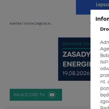
Info
Dro
WŁĄCZ CIRE.TV
Adm
Age
ENERGETYKA
ATOM
ZIELONA GO
Bob
NI
odw
Strona główna
/
MATERIAŁY PROBLEMOWE
/
Polska i W
prz
nt.
2022-01-19 07:45
poz
bę
zgo
Rad