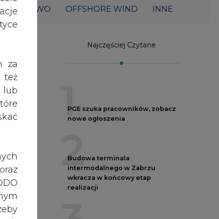
2
acje
yce
Budowa terminala
intermodalnego w Zabrzu
wkracza w końcowy etap
h za
realizacji
3
 też
 lub
tóre
Kogo teraz zatrudniają Polskie
Sieci Elektroenergetyczne
skać
4
Do końca sierpnia trzeba złożyć
nych
chnika
wniosek o bon ciepłowniczy
oraz
owska
5
RODO
anym
Spółka Polskie Elektrownie
zeby
Jądrowe zaprasza do wysyłania