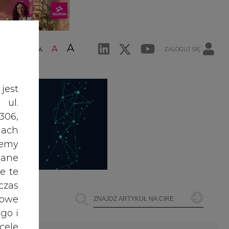
jest
 ul.
ŁOWNICTWO
OFFSHORE WIND
INNE
306,
ach
żemy
Najczęściej Czytane
dane
e te
1
czas
owe
go i
PGE szuka pracowników, zobacz
nowe ogłoszenia
cele