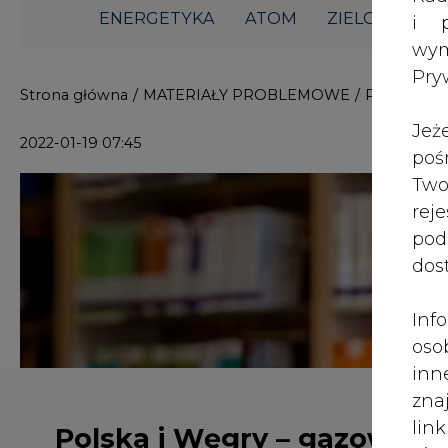
i p
wy
Pry
Jeż
poś
Polska i Węgry – gazowe
Two
rej
bratanki?
pod
dos
Inf
oso
inn
zna
Gaz ziemny odgrywa istotną rolę w 
lin