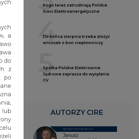
38
nych
CV
nych
AUTORZY CIRE
w, a
rawo
 mld
rawa
REDAKTOR NACZELNY
030.
Janusz
o do
eśc.
Pietruszyński
ch z
, po
ch i
dane
oraz
Adrian
Kędzierski
ażna
ia w
nia,
 lub
Grzegorz
rony
azem
Wiśniewski
celu
żeli