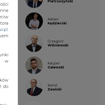
ości
ka –
Kacper
Galewski
nne
nych
eciw
tora
rstw
Kamil
w.pl
.
Zawicki
awem
źnie
KKG
duże
Legal
nki
roc.
es w
Patrycja
utek
Nowakowska
ików
było
ź do
Patrycja
Wysocka