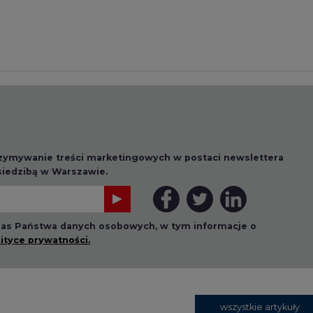
 nas Państwa danych osobowych, w tym informacje o
lityce prywatności.
wszystkie artykuły
1 13:00
2026-07-09 10:30
ł ciekawy
Opublikowano bilans
 stanie
zasobów złóż kopalin