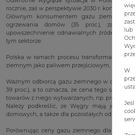
wię
Ważnym odbiorcą gazu ziemnego w obydwu pańs
pr
39 proc.), a to oznacza, że cena tego surowc
zas
towarów z niego wytwarzanych, np. produktów
lub
Należy podkreślić, że Węgry mają jedną z
Och
domowych, a także dla pozostałych odbiorców w 
Wyc
prz
Porównując ceny gazu ziemnego dla gospod
widać, że w ostatnich sześciu latach cena teg
W 
różnice cenowe widoczne były w latach 2019-20
prz
W pierwszej połowie 2021 r. różnica cenowa wy
ust
W październiku 2021 r. w całej Unii Europej
Jeś
zmniejszenia dostaw z Federacji Rosyjskiej, 
coo
podwyżki ceny i była ona na najniższym pozio
serw
Pełna treść artykułu