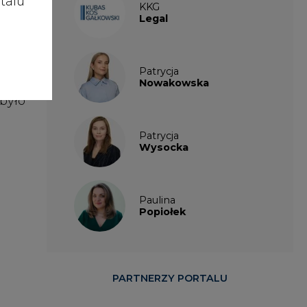
talu
Paulina
Popiołek
PARTNERZY PORTALU
enie