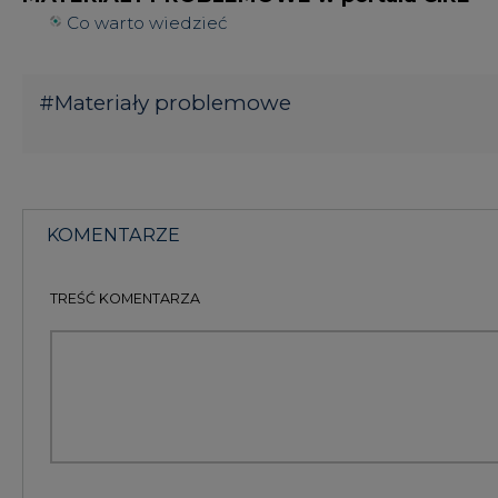
TREŚĆ KOMENTARZA
KOMENTARZE
(0)
Bądź na bieżąco
Podając adres e-mail wyrażają Państwo zgodę na ot
pocztą elektroniczną od Agencji Rynku Energii S.A z