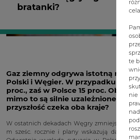
Polski i Węgier. W przypadku Węgie
róż
proc., zaś w Polsce 15 proc. Obyd
cel
mimo to są silnie uzależnione od i
przyszłość czeka oba kraje?
Pam
oso
prz
W ostatnich dekadach Węgry zmniejszyły wyk
spr
m sześc. rocznie i plany wskazują dalszą re
te 
Odwrotnie wygląda sytuacja w Polsce, gdzi
wni
rocznie, zaś w perspektywie 2030 r. konsumpcj
prz
Głównym konsumentem gazu ziemnego na W
sku
ogrzewania domów (35 proc.), zaś plan
nie
upowszechnienie odnawialnych źródeł energi
pra
tym sektorze.
nad
pod
Polska w ramach procesu transformacji ener
ros
ziemnym jako paliwem przejściowym, którego ro
mar