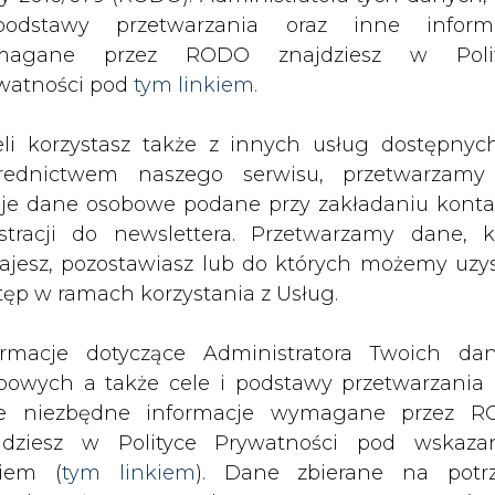
odstawy przetwarzania oraz inne inform
magane przez RODO znajdziesz w Polit
watności pod
tym linkiem.
eli korzystasz także z innych usług dostępnyc
rednictwem naszego serwisu, przetwarzamy
je dane osobowe podane przy zakładaniu konta
estracji do newslettera. Przetwarzamy dane, k
ajesz, pozostawiasz lub do których możemy uzy
tęp w ramach korzystania z Usług.
ormacje dotyczące Administratora Twoich da
prof. dr hab. Mariusz Ruszel, Polite
bowych a także cele i podstawy przetwarzania 
Rzesz
e niezbędne informacje wymagane przez 
jdziesz w Polityce Prywatności pod wskaz
strukturze zużycia energii pierwotnej
kiem (
tym linkiem
). Dane zbierane na potr