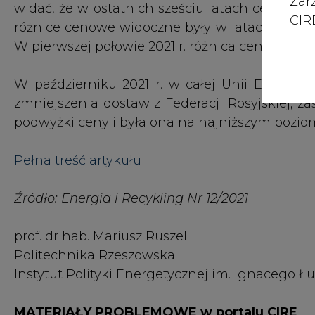
Zar
CIRE
Źródło: Energia i Recykling Nr 12/2021
prof. dr hab. Mariusz Ruszel
Politechnika Rzeszowska
Instytut Polityki Energetycznej im. Ignacego 
MATERIAŁY PROBLEMOWE w portalu CIRE
Co warto wiedzieć
#
Materiały problemowe
KOMENTARZE