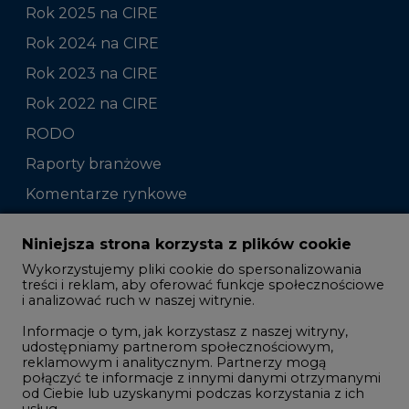
Rok 2025 na CIRE
Rok 2024 na CIRE
Rok 2023 na CIRE
Rok 2022 na CIRE
RODO
Raporty branżowe
Komentarze rynkowe
Zmiany kadrowe na rynku
Niniejsza strona korzysta z plików cookie
Wykorzystujemy pliki cookie do spersonalizowania
Studio CIRE
treści i reklam, aby oferować funkcje społecznościowe
i analizować ruch w naszej witrynie.
Rozmowy o energetyce
Informacje o tym, jak korzystasz z naszej witryny,
Gospodarka
udostępniamy partnerom społecznościowym,
reklamowym i analitycznym. Partnerzy mogą
Geopolityka
połączyć te informacje z innymi danymi otrzymanymi
LTE450
od Ciebie lub uzyskanymi podczas korzystania z ich
usług.