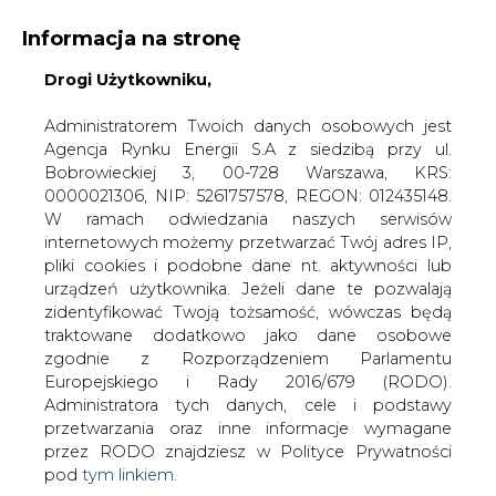
Informacja na stronę
Drogi Użytkowniku,
KONTAKT:
REDAKCJA@CIRE.PL
WYDAWCA PORTALU:
Administratorem Twoich danych osobowych jest
Agencja Rynku Energii S.A z siedzibą przy ul.
A
A
A
WIELKOŚĆ TEKSTU
WYSOKI KONTRAST
Bobrowieckiej 3, 00-728 Warszawa, KRS:
0000021306, NIP: 5261757578, REGON: 012435148.
ZALOGUJ SIĘ
W ramach odwiedzania naszych serwisów
internetowych możemy przetwarzać Twój adres IP,
pliki cookies i podobne dane nt. aktywności lub
urządzeń użytkownika. Jeżeli dane te pozwalają
zidentyfikować Twoją tożsamość, wówczas będą
traktowane dodatkowo jako dane osobowe
zgodnie z Rozporządzeniem Parlamentu
Europejskiego i Rady 2016/679 (RODO).
Administratora tych danych, cele i podstawy
przetwarzania oraz inne informacje wymagane
przez RODO znajdziesz w Polityce Prywatności
pod
tym linkiem.
WŁĄCZ CIRE.TV