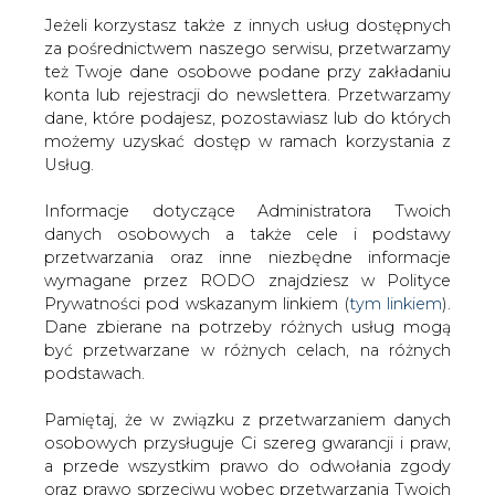
Jeżeli korzystasz także z innych usług dostępnych
za pośrednictwem naszego serwisu, przetwarzamy
też Twoje dane osobowe podane przy zakładaniu
konta lub rejestracji do newslettera. Przetwarzamy
Strona główna
/
OPINIE
/
Gorszanów: Ograniczenia
dane, które podajesz, pozostawiasz lub do których
dostaw energii wynikają z zastoju inwestycyjnego
możemy uzyskać dostęp w ramach korzystania z
Usług.
2015-08-11 00:00
drukuj
Informacje dotyczące Administratora Twoich
skomentuj
danych osobowych a także cele i podstawy
udostępnij
:
przetwarzania oraz inne niezbędne informacje
wymagane przez RODO znajdziesz w Polityce
Prywatności pod wskazanym linkiem (
tym linkiem
).
Dane zbierane na potrzeby różnych usług mogą
Gorszanów: Ograniczenia dostaw
być przetwarzane w różnych celach, na różnych
energii wynikają z zastoju
podstawach.
inwestycyjnego
Pamiętaj, że w związku z przetwarzaniem danych
osobowych przysługuje Ci szereg gwarancji i praw,
a przede wszystkim prawo do odwołania zgody
oraz prawo sprzeciwu wobec przetwarzania Twoich