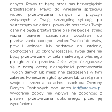
danych. Prawa te będą przez nas bezwzględnie
przestrzegane. Prawo do wniesienia sprzeciwu
Skutki obecnej fali upałów dla
wobec przetwarzania danych z przyczyn
funkcjonowania systemu
związanych z Twoją szczególną sytuacją, po
energetycznego kraju to nic innego jak
skutecznym wniesieniu prawa do sprzeciwu Twoje
efekt deficytu wyobraźni polityków
dane nie będą przetwarzane o ile nie będzie istnieć
zarządzających gospodarką.
ważna prawnie uzasadniona podstawa do
Niedostatek mocy dyspozycyjnej w
przetwarzania, nadrzędna wobec Twoich interesów,
elektrowniach krajowych w stosunku do
praw i wolności lub podstawa do ustalenia,
zapotrzebowania wynika przede
dochodzenia lub obrony roszczeń. Twoje dane nie
wszystkim wynika z zastoju
będą przetwarzane w celu marketingu własnego
inwestycyjnego w branży.
po zgłoszeniu sprzeciwu. Jeżeli więc nie zgadzasz
się z naszą oceną niezbędności przetwarzania
Najwyższa Izba Kontroli w kontroli z 2013 roku podnosiła,
Twoich danych lub masz inne zastrzeżenia w tym
że mały zakres rezerwy energetycznej grozi zapaścią
zakresie, koniecznie zgłoś sprzeciw lub prześlij nam
systemu zwłaszcza w okresach nasilonych remontów
swoje zastrzeżenia na adres Inspektora Ochrony
planowych jednostek wytwórczych oraz w przypadku
Danych Osobowych pod adres
iod@are.waw.pl
.
wystąpienia ekstremalnych warunków pogodowych,
Wycofanie zgody nie wpływa na zgodność z
które powodują trudności z przesyłaniem energii
prawem przetwarzania dokonanego przed jej
elektrycznej oraz chłodzeniem jednostek wytwórczych w
wycofaniem.
obiegach otwartych.