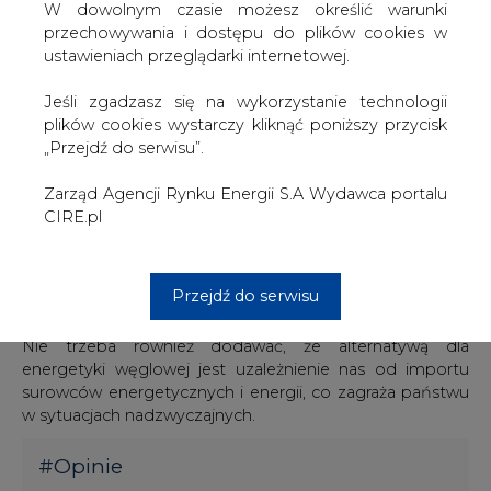
W dowolnym czasie możesz określić warunki
To konsekwencja braku polityki surowcowo-
przechowywania i dostępu do plików cookies w
energetycznej państwa, o czym wspominało już wielu
ustawieniach przeglądarki internetowej.
ekspertów na portalu BiznesAlert.pl. Jeżeli administracja
rządowa nie sprecyzowała swoich priorytetów w zakresie
Jeśli zgadzasz się na wykorzystanie technologii
bezpieczeństwa energetycznego, trudno oczekiwać od
plików cookies wystarczy kliknąć poniższy przycisk
inwestorów z branży energetycznej działań służących
„Przejdź do serwisu”.
zabezpieczeniu państwa przez niedoborem energii.
Zarząd Agencji Rynku Energii S.A Wydawca portalu
Należy również podkreślić, że nasza energetyka węglowa
CIRE.pl
działa w większości na przestarzałych, mniej sprawnych i
wymagających większej ilości chłodziwa, technologiach z
lat 70-tych XX wieku. A to z kolei konsekwencja zastoju
Przejdź do serwisu
inwestycyjnego w branży.
Nie trzeba również dodawać, że alternatywą dla
energetyki węglowej jest uzależnienie nas od importu
surowców energetycznych i energii, co zagraża państwu
w sytuacjach nadzwyczajnych.
#
Opinie