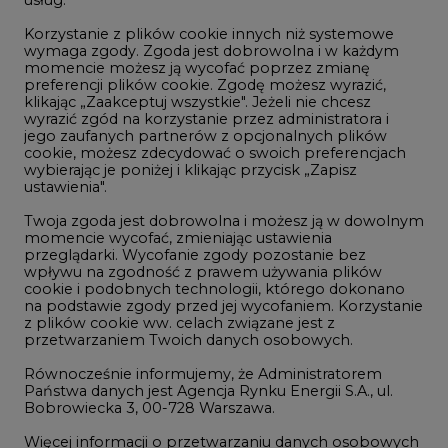
Korzystanie z plików cookie innych niż systemowe
Innowacje i AI
wymaga zgody. Zgoda jest dobrowolna i w każdym
momencie możesz ją wycofać poprzez zmianę
Telekomunikacja i IT
preferencji plików cookie. Zgodę możesz wyrazić,
klikając „Zaakceptuj wszystkie". Jeżeli nie chcesz
Handel emisjami CO2
wyrazić zgód na korzystanie przez administratora i
Wodór
jego zaufanych partnerów z opcjonalnych plików
cookie, możesz zdecydować o swoich preferencjach
Górnictwo
wybierając je poniżej i klikając przycisk „Zapisz
ustawienia".
Zmiany klimatyczne
Twoja zgoda jest dobrowolna i możesz ją w dowolnym
momencie wycofać, zmieniając ustawienia
przeglądarki. Wycofanie zgody pozostanie bez
Atom
wpływu na zgodność z prawem używania plików
Fotowoltaika
cookie i podobnych technologii, którego dokonano
na podstawie zgody przed jej wycofaniem. Korzystanie
Offshore wind
z plików cookie ww. celach związane jest z
przetwarzaniem Twoich danych osobowych.
Magazyny energii
Równocześnie informujemy, że Administratorem
Zielone samorządy
Państwa danych jest Agencja Rynku Energii S.A., ul.
Bobrowiecka 3, 00-728 Warszawa.
Zielona gospodarka
Więcej informacji o przetwarzaniu danych osobowych