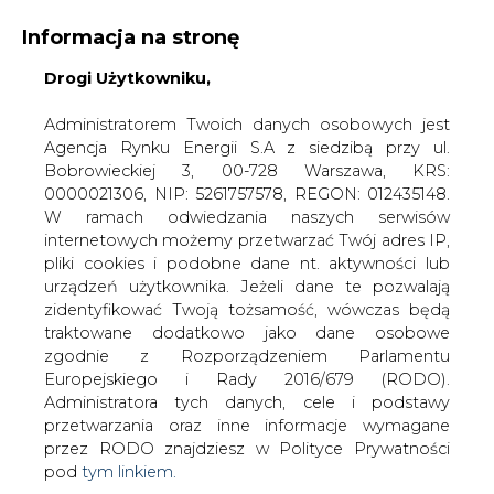
Informacja na stronę
Drogi Użytkowniku,
KONTAKT:
REDAKCJA@CIRE.PL
WYDAWCA PORTALU:
Administratorem Twoich danych osobowych jest
Agencja Rynku Energii S.A z siedzibą przy ul.
A
A
A
WIELKOŚĆ TEKSTU
WYSOKI KONTRAST
Bobrowieckiej 3, 00-728 Warszawa, KRS:
0000021306, NIP: 5261757578, REGON: 012435148.
ZALOGUJ SIĘ
W ramach odwiedzania naszych serwisów
internetowych możemy przetwarzać Twój adres IP,
pliki cookies i podobne dane nt. aktywności lub
urządzeń użytkownika. Jeżeli dane te pozwalają
zidentyfikować Twoją tożsamość, wówczas będą
traktowane dodatkowo jako dane osobowe
zgodnie z Rozporządzeniem Parlamentu
Europejskiego i Rady 2016/679 (RODO).
Administratora tych danych, cele i podstawy
przetwarzania oraz inne informacje wymagane
przez RODO znajdziesz w Polityce Prywatności
pod
tym linkiem.
WŁĄCZ CIRE.TV