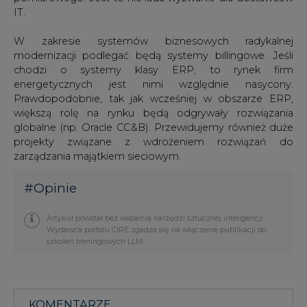
IT.
W zakresie systemów biznesowych radykalnej
modernizacji podlegać będą systemy billingowe. Jeśli
chodzi o systemy klasy ERP, to rynek firm
energetycznych jest nimi względnie nasycony.
Prawdopodobnie, tak jak wcześniej w obszarze ERP,
większą rolę na rynku będą odgrywały rozwiązania
globalne (np. Oracle CC&B). Przewidujemy również duże
projekty związane z wdrożeniem rozwiązań do
zarządzania majątkiem sieciowym.
#
Opinie
Artykuł powstał bez wsparcia narzędzi sztucznej inteligencji.
Wydawca portalu CIRE zgadza się na włączenie publikacji do
szkoleń treningowych LLM.
KOMENTARZE