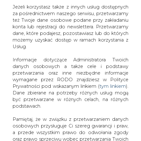
Jeżeli korzystasz także z innych usług dostępnych
za pośrednictwem naszego serwisu, przetwarzamy
też Twoje dane osobowe podane przy zakładaniu
konta lub rejestracji do newslettera. Przetwarzamy
Strona główna
/
OPINIE
/
Perspektywy 2011 &#8211; IT
dane, które podajesz, pozostawiasz lub do których
w sektorze energetycznym
możemy uzyskać dostęp w ramach korzystania z
Usług.
2010-12-23 00:00
drukuj
Informacje dotyczące Administratora Twoich
skomentuj
danych osobowych a także cele i podstawy
udostępnij
:
przetwarzania oraz inne niezbędne informacje
wymagane przez RODO znajdziesz w Polityce
Prywatności pod wskazanym linkiem (
tym linkiem
).
Dane zbierane na potrzeby różnych usług mogą
być przetwarzane w różnych celach, na różnych
podstawach.
Perspektywy 2011 &#8211; IT w
sektorze energetycznym
Pamiętaj, że w związku z przetwarzaniem danych
osobowych przysługuje Ci szereg gwarancji i praw,
a przede wszystkim prawo do odwołania zgody
oraz prawo sprzeciwu wobec przetwarzania Twoich