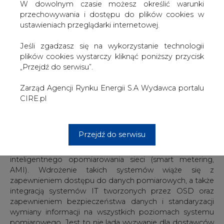
biznesowymi organizacji. Dlatego myśląc o wdrażaniu
W dowolnym czasie możesz określić warunki
rozwiązań informatycznych należy najpierw wesprzeć
przechowywania i dostępu do plików cookies w
firmy energetyczne w opracowaniu strategii
ustawieniach przeglądarki internetowej.
ukierunkowanych na konsolidację i rozwój aktywów IT,
zarządzanie projektami oraz właściwie zaplanować
Jeśli zgadzasz się na wykorzystanie technologii
architekturę systemów IT. Nieodzowne do osiągnięcia
plików cookies wystarczy kliknąć poniższy przycisk
tych celów będą systemy wspomagające zarządzanie
„Przejdź do serwisu”.
(np. SAP), rozwiązania BI dedykowane energetyce (np.
prognozowanie zużycia energii, repozytorium danych
Zarząd Agencji Rynku Energii S.A Wydawca portalu
pomiarowych, platformy raportowe dla zarządu) czy
CIRE.pl
narzędzia wspierające integrację aplikacji i procesów w
grupach energetycznych.
Przejdź do serwisu
Kluczowym kierunkiem rozwoju oferty produktowej IT
dla energetyki będą wynikające z dyrektyw UE systemy
inteligentnego opomiarowania sieci (smart metering,
AMI). Wdrożenie takich systemów wiąże się z
zapewnieniem dostępu do danych pomiarowych, a także
integracją systemów IT tworzonych przez OSD oraz
zapewnieniem bezpieczeństwa danych i standaryzacji
wymiany informacji na wszystkich poziomach systemu
pomiarowego. Jest to nie lada wyzwanie dla dostawców