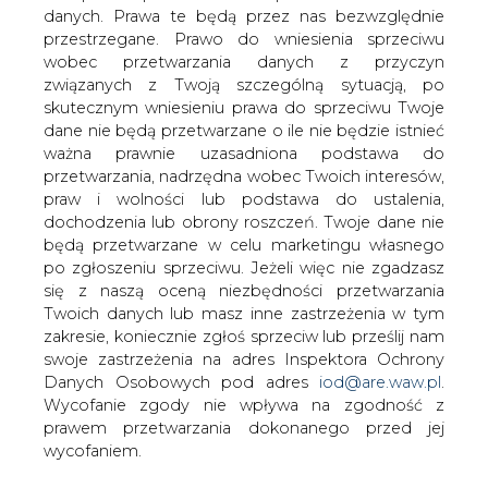
danych. Prawa te będą przez nas bezwzględnie
przestrzegane. Prawo do wniesienia sprzeciwu
wobec przetwarzania danych z przyczyn
Pogłębienie konkurencyjności rynku
związanych z Twoją szczególną sytuacją, po
czynnikiem otwierającym drogę do
skutecznym wniesieniu prawa do sprzeciwu Twoje
czerpania doświadczeń IT z innych
dane nie będą przetwarzane o ile nie będzie istnieć
sektorów
ważna prawnie uzasadniona podstawa do
przetwarzania, nadrzędna wobec Twoich interesów,
Najistotniejszym elementem mającym wpływ na rolę IT
praw i wolności lub podstawa do ustalenia,
w przedsiębiorstwach energetycznych jest postępujący
dochodzenia lub obrony roszczeń. Twoje dane nie
proces deregulacji, który sprawia że rynek ten staje się
będą przetwarzane w celu marketingu własnego
coraz bardziej konkurencyjny. Dlatego istotne jest, aby
po zgłoszeniu sprzeciwu. Jeżeli więc nie zgadzasz
dostawcy IT potrafili wykorzystać doświadczenia
się z naszą oceną niezbędności przetwarzania
sektorów, które przeszły już podobną do tej drogę
Twoich danych lub masz inne zastrzeżenia w tym
transformacji, takich jak telekomunikacja czy bankowość.
zakresie, koniecznie zgłoś sprzeciw lub prześlij nam
swoje zastrzeżenia na adres Inspektora Ochrony
Do najistotniejszych czynników rozwoju w tym sektorze
Danych Osobowych pod adres
iod@are.waw.pl
.
zaliczamy obszary związane z obsługą klienta, sprzedażą
Wycofanie zgody nie wpływa na zgodność z
oraz procesami rozliczeniowymi. Aby zapewnić trafność
prawem przetwarzania dokonanego przed jej
inwestycji w technologię konieczne jest takie ich
wycofaniem.
zaplanowanie, aby były zgodne z potrzebami