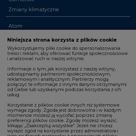
Zmiany klimatyczne
Atom
Fotowoltaika
Niniejsza strona korzysta z plików cookie
Offshore wind
Wykorzystujemy pliki cookie do spersonalizowania
treści i reklam, aby oferować funkcje społecznościowe
Magazyny energii
i analizować ruch w naszej witrynie.
Zielone samorządy
Informacje o tym, jak korzystasz z naszej witryny,
udostępniamy partnerom społecznościowym,
Zielona gospodarka
reklamowym i analitycznym. Partnerzy mogą
połączyć te informacje z innymi danymi otrzymanymi
od Ciebie lub uzyskanymi podczas korzystania z ich
usług.
Korzystanie z plików cookie innych niż systemowe
©2002-
2021 - 2026
-
CIRE.PL
Centrum Informacji o Rynku Energii
wymaga zgody. Zgoda jest dobrowolna i w każdym
REDAKCJA@CIRE.PL
REKLAMA@CIRE.PL
momencie możesz ją wycofać poprzez zmianę
preferencji plików cookie. Zgodę możesz wyrazić,
klikając „Zaakceptuj wszystkie". Jeżeli nie chcesz
wyrazić zgód na korzystanie przez administratora i