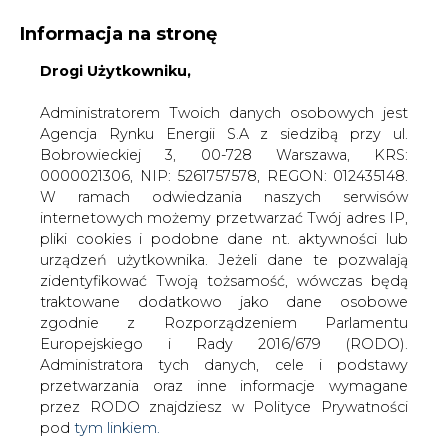
Informacja na stronę
Drogi Użytkowniku,
KONTAKT:
REDAKCJA@CIRE.PL
WYDAWCA PORTALU:
Administratorem Twoich danych osobowych jest
Agencja Rynku Energii S.A z siedzibą przy ul.
A
A
A
WIELKOŚĆ TEKSTU
WYSOKI KONTRAST
Bobrowieckiej 3, 00-728 Warszawa, KRS:
0000021306, NIP: 5261757578, REGON: 012435148.
ZALOGUJ SIĘ
W ramach odwiedzania naszych serwisów
internetowych możemy przetwarzać Twój adres IP,
pliki cookies i podobne dane nt. aktywności lub
urządzeń użytkownika. Jeżeli dane te pozwalają
zidentyfikować Twoją tożsamość, wówczas będą
traktowane dodatkowo jako dane osobowe
zgodnie z Rozporządzeniem Parlamentu
Europejskiego i Rady 2016/679 (RODO).
Administratora tych danych, cele i podstawy
przetwarzania oraz inne informacje wymagane
przez RODO znajdziesz w Polityce Prywatności
pod
tym linkiem.
WŁĄCZ CIRE.TV