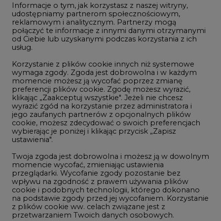
Informacje o tym, jak korzystasz z naszej witryny,
Gospodarka
udostępniamy partnerom społecznościowym,
reklamowym i analitycznym. Partnerzy mogą
Geopolityka
połączyć te informacje z innymi danymi otrzymanymi
LTE450
od Ciebie lub uzyskanymi podczas korzystania z ich
usług.
Korzystanie z plików cookie innych niż systemowe
Innowacje i AI
wymaga zgody. Zgoda jest dobrowolna i w każdym
momencie możesz ją wycofać poprzez zmianę
Telekomunikacja i IT
preferencji plików cookie. Zgodę możesz wyrazić,
klikając „Zaakceptuj wszystkie". Jeżeli nie chcesz
Handel emisjami CO2
wyrazić zgód na korzystanie przez administratora i
Wodór
jego zaufanych partnerów z opcjonalnych plików
cookie, możesz zdecydować o swoich preferencjach
Górnictwo
wybierając je poniżej i klikając przycisk „Zapisz
ustawienia".
Zmiany klimatyczne
Twoja zgoda jest dobrowolna i możesz ją w dowolnym
momencie wycofać, zmieniając ustawienia
przeglądarki. Wycofanie zgody pozostanie bez
Atom
wpływu na zgodność z prawem używania plików
Fotowoltaika
cookie i podobnych technologii, którego dokonano
na podstawie zgody przed jej wycofaniem. Korzystanie
Offshore wind
z plików cookie ww. celach związane jest z
przetwarzaniem Twoich danych osobowych.