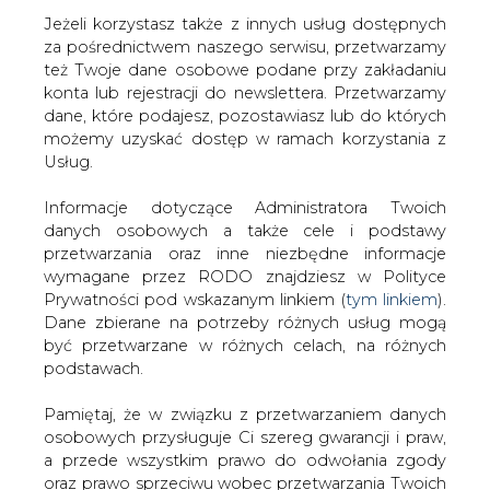
Jeżeli korzystasz także z innych usług dostępnych
za pośrednictwem naszego serwisu, przetwarzamy
też Twoje dane osobowe podane przy zakładaniu
konta lub rejestracji do newslettera. Przetwarzamy
Strona główna
/
OPINIE
/
Chmal: protesty ekologów
dane, które podajesz, pozostawiasz lub do których
należy wpisać w ramy prawne
możemy uzyskać dostęp w ramach korzystania z
Usług.
2013-08-30 00:00
drukuj
Informacje dotyczące Administratora Twoich
skomentuj
danych osobowych a także cele i podstawy
udostępnij
:
przetwarzania oraz inne niezbędne informacje
wymagane przez RODO znajdziesz w Polityce
Prywatności pod wskazanym linkiem (
tym linkiem
).
Dane zbierane na potrzeby różnych usług mogą
być przetwarzane w różnych celach, na różnych
podstawach.
Pamiętaj, że w związku z przetwarzaniem danych
osobowych przysługuje Ci szereg gwarancji i praw,
a przede wszystkim prawo do odwołania zgody
oraz prawo sprzeciwu wobec przetwarzania Twoich