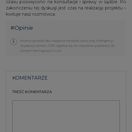
czasu poświęcono na konsultacje i sprawy w sądzie. Po
zakończeniu tej dyskusji jest czas na realizację projektu –
kwituje nasz rozmówca.
#
Opinie
Artykuł powstał bez wsparcia narzędzi sztucznej inteligencji.
Wydawca portalu CIRE zgadza się na włączenie publikacji do
szkoleń treningowych LLM.
KOMENTARZE
TREŚĆ KOMENTARZA