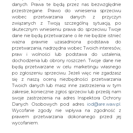
danych. Prawa te będą przez nas bezwzględnie
przestrzegane. Prawo do wniesienia sprzeciwu
Chmal: protesty ekologów należy
wpisać w ramy prawne
wobec przetwarzania danych z przyczyn
związanych z Twoją szczególną sytuacją, po
skutecznym wniesieniu prawa do sprzeciwu Twoje
dane nie będą przetwarzane o ile nie będzie istnieć
ważna prawnie uzasadniona podstawa do
przetwarzania, nadrzędna wobec Twoich interesów,
praw i wolności lub podstawa do ustalenia,
- Protesty to lobbing środowisk OZE i
dochodzenia lub obrony roszczeń. Twoje dane nie
ekologów. Jest to pomysł na
będą przetwarzane w celu marketingu własnego
po zgłoszeniu sprzeciwu. Jeżeli więc nie zgadzasz
zablokowanie budowy nowych bloków
się z naszą oceną niezbędności przetwarzania
węglowych w Polsce wbrew interesowi
Twoich danych lub masz inne zastrzeżenia w tym
państwa. Należy oczywiście brać pod
zakresie, koniecznie zgłoś sprzeciw lub prześlij nam
uwagę regulacje europejskie, natomiast
swoje zastrzeżenia na adres Inspektora Ochrony
nie można czekać nieskończoność na
Danych Osobowych pod adres
iod@are.waw.pl
.
budowę bloków. Czas na nią jest teraz
Wycofanie zgody nie wpływa na zgodność z
&#8211; twierdzi Tomasz Chmal z
prawem przetwarzania dokonanego przed jej
Instytutu Sobieskiego.
wycofaniem.
- Ekolodzy nie mają racji. Projekt rozbudowy Elektrowni