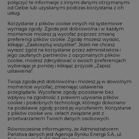
połączyć te informacje z innymi danymi otrzymanymi
LTE450
od Ciebie lub uzyskanymi podczas korzystania z ich
usług.
Korzystanie z plików cookie innych niż systemowe
Innowacje i AI
wymaga zgody. Zgoda jest dobrowolna i w każdym
momencie możesz ją wycofać poprzez zmianę
Telekomunikacja i IT
preferencji plików cookie. Zgodę możesz wyrazić,
klikając „Zaakceptuj wszystkie". Jeżeli nie chcesz
Handel emisjami CO2
wyrazić zgód na korzystanie przez administratora i
Wodór
jego zaufanych partnerów z opcjonalnych plików
cookie, możesz zdecydować o swoich preferencjach
Górnictwo
wybierając je poniżej i klikając przycisk „Zapisz
ustawienia".
Zmiany klimatyczne
Twoja zgoda jest dobrowolna i możesz ją w dowolnym
momencie wycofać, zmieniając ustawienia
przeglądarki. Wycofanie zgody pozostanie bez
Atom
wpływu na zgodność z prawem używania plików
Fotowoltaika
cookie i podobnych technologii, którego dokonano
na podstawie zgody przed jej wycofaniem. Korzystanie
Offshore wind
z plików cookie ww. celach związane jest z
przetwarzaniem Twoich danych osobowych.
Magazyny energii
Równocześnie informujemy, że Administratorem
Zielone samorządy
Państwa danych jest Agencja Rynku Energii S.A., ul.