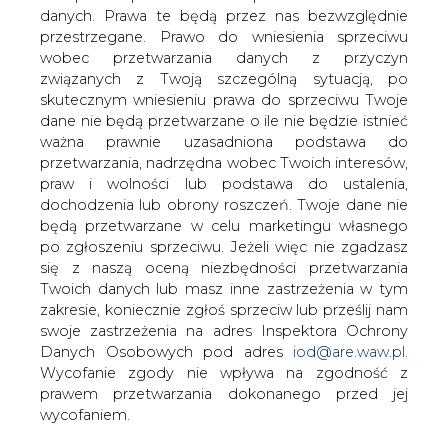
danych. Prawa te będą przez nas bezwzględnie
przestrzegane. Prawo do wniesienia sprzeciwu
Steinhoff: co zrobić, by polskie
elektrownie spalały polski węgiel?
wobec przetwarzania danych z przyczyn
związanych z Twoją szczególną sytuacją, po
skutecznym wniesieniu prawa do sprzeciwu Twoje
dane nie będą przetwarzane o ile nie będzie istnieć
ważna prawnie uzasadniona podstawa do
przetwarzania, nadrzędna wobec Twoich interesów,
praw i wolności lub podstawa do ustalenia,
- Żyjemy w wolnym kraju, polski rynek
dochodzenia lub obrony roszczeń. Twoje dane nie
węgla kamiennego nie jest chroniony
będą przetwarzane w celu marketingu własnego
po zgłoszeniu sprzeciwu. Jeżeli więc nie zgadzasz
jakimikolwiek barierami celnymi. Działa
się z naszą oceną niezbędności przetwarzania
na rynku unijnym, również nie
Twoich danych lub masz inne zastrzeżenia w tym
chronionym w ten sposób. Zatem polski
zakresie, koniecznie zgłoś sprzeciw lub prześlij nam
węgiel musi być konkurencyjny wobec
swoje zastrzeżenia na adres Inspektora Ochrony
węgla importowanego. Nasz węgiel ma
Danych Osobowych pod adres
iod@are.waw.pl
.
pewną przewagę &#8211; chodzi o
Wycofanie zgody nie wpływa na zgodność z
niższe koszty transportu &#8211; mówi
prawem przetwarzania dokonanego przed jej
naszemu portalowi Janusz Steinhoff, b.
wycofaniem.
wicepremier, przewodniczący Rady
Krajowej Izby Gospodarczej.