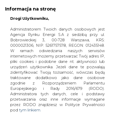
Informacja na stronę
Drogi Użytkowniku,
KONTAKT:
REDAKCJA@CIRE.PL
WYDAWCA PORTALU:
Administratorem Twoich danych osobowych jest
Agencja Rynku Energii S.A z siedzibą przy ul.
A
A
A
WIELKOŚĆ TEKSTU
WYSOKI KONTRAST
Bobrowieckiej 3, 00-728 Warszawa, KRS:
0000021306, NIP: 5261757578, REGON: 012435148.
ZALOGUJ SIĘ
W ramach odwiedzania naszych serwisów
internetowych możemy przetwarzać Twój adres IP,
pliki cookies i podobne dane nt. aktywności lub
urządzeń użytkownika. Jeżeli dane te pozwalają
zidentyfikować Twoją tożsamość, wówczas będą
traktowane dodatkowo jako dane osobowe
zgodnie z Rozporządzeniem Parlamentu
Europejskiego i Rady 2016/679 (RODO).
Administratora tych danych, cele i podstawy
przetwarzania oraz inne informacje wymagane
przez RODO znajdziesz w Polityce Prywatności
pod
tym linkiem.
WŁĄCZ CIRE.TV