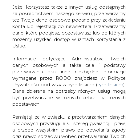
Jeżeli korzystasz także z innych usług dostępnych
za pośrednictwem naszego serwisu, przetwarzamy
też Twoje dane osobowe podane przy zakładaniu
konta lub rejestracji do newslettera. Przetwarzamy
Strona główna
/
OPINIE
/
Steinhoff: co zrobić, by
dane, które podajesz, pozostawiasz lub do których
polskie elektrownie spalały polski węgiel?
możemy uzyskać dostęp w ramach korzystania z
Usług.
2013-09-24 00:00
drukuj
Informacje dotyczące Administratora Twoich
skomentuj
danych osobowych a także cele i podstawy
udostępnij
:
przetwarzania oraz inne niezbędne informacje
wymagane przez RODO znajdziesz w Polityce
Prywatności pod wskazanym linkiem (
tym linkiem
).
Dane zbierane na potrzeby różnych usług mogą
być przetwarzane w różnych celach, na różnych
podstawach.
Pamiętaj, że w związku z przetwarzaniem danych
osobowych przysługuje Ci szereg gwarancji i praw,
a przede wszystkim prawo do odwołania zgody
oraz prawo sprzeciwu wobec przetwarzania Twoich