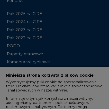
Kontakt
Rok 2025 na CIRE
Rok 2024 na CIRE
Rok 2023 na CIRE
Rok 2022 na CIRE
RODO
Raporty branżowe
Komentarze rynkowe
Zmiany kadrowe na rynku
Niniejsza strona korzysta z plików cookie
Wykorzystujemy pliki cookie do spersonalizowania
Studio CIRE
treści i reklam, aby oferować funkcje społecznościowe
i analizować ruch w naszej witrynie.
Rozmowy o energetyce
Informacje o tym, jak korzystasz z naszej witryny,
Gospodarka
udostępniamy partnerom społecznościowym,
reklamowym i analitycznym. Partnerzy mogą
Geopolityka