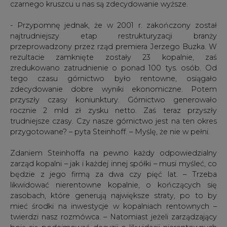
czarnego kruszcu u nas są zdecydowanie wyższe.
- Przypomnę jednak, że w 2001 r. zakończony został
najtrudniejszy etap restrukturyzacji branży
przeprowadzony przez rząd premiera Jerzego Buzka. W
rezultacie zamknięte zostały 23 kopalnie, zaś
zredukowano zatrudnienie o ponad 100 tys. osób. Od
tego czasu górnictwo było rentowne, osiągało
zdecydowanie dobre wyniki ekonomiczne. Potem
przyszły czasy koniunktury. Górnictwo generowało
rocznie 2 mld zł zysku netto. Zaś teraz przyszły
trudniejsze czasy. Czy nasze górnictwo jest na ten okres
przygotowane? – pyta Steinhoff. – Myślę, że nie w pełni.
Zdaniem Steinhoffa na pewno każdy odpowiedzialny
zarząd kopalni – jak i każdej innej spółki – musi myśleć, co
będzie z jego firmą za dwa czy pięć lat. – Trzeba
likwidować nierentowne kopalnie, o kończących się
zasobach, które generują największe straty, po to by
mieć środki na inwestycje w kopalniach rentownych –
twierdzi nasz rozmówca. – Natomiast jeżeli zarządzający