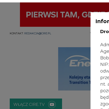
Info
Dro
WYDAWCA PO
KONTAKT:
REDAKCJA@CIRE.PL
Adm
Age
Bob
NI
odw
prz
nt.
poz
bę
zgo
WŁĄCZ CIRE.TV
Rad