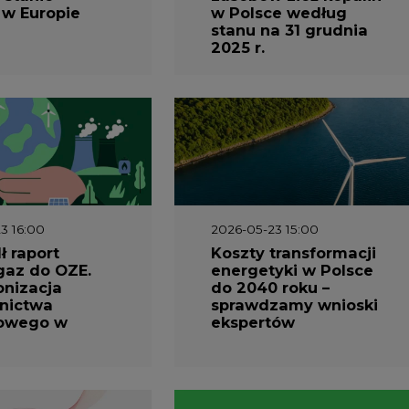
 w Europie
w Polsce według
stanu na 31 grudnia
2025 r.
3 16:00
2026-05-23 15:00
 raport
Koszty transformacji
gaz do OZE.
energetyki w Polsce
nizacja
do 2040 roku –
nictwa
sprawdzamy wnioski
owego w
ekspertów