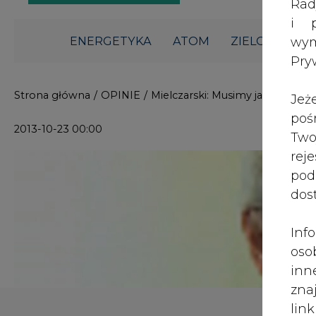
i p
ENERGETYKA
ATOM
ZIELONA GO
wy
Pry
Strona główna
/
OPINIE
/
Mielczarski: Musimy jak najszy
Jeż
poś
2013-10-23 00:00
Two
rej
pod
dos
Inf
oso
inn
zna
lin