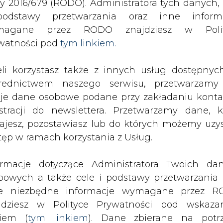
odstawy przetwarzania oraz inne inform
SPODARKA
ZMIANY KADROWE NA RYNKU
CIEP
magane przez RODO znajdziesz w Polit
watności pod
tym linkiem.
bciej wprowadzić mechanizmy wsparcia elektroenergetyki
eli korzystasz także z innych usług dostępnyc
rednictwem naszego serwisu, przetwarzamy
drukuj
skomentuj
udostępnij
:
je dane osobowe podane przy zakładaniu konta
estracji do newslettera. Przetwarzamy dane, k
ajesz, pozostawiasz lub do których możemy uzy
tęp w ramach korzystania z Usług.
ormacje dotyczące Administratora Twoich da
bowych a także cele i podstawy przetwarzania 
e niezbędne informacje wymagane przez 
jdziesz w Polityce Prywatności pod wskaz
kiem (
tym linkiem
). Dane zbierane na potr