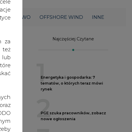
acje
ŁOWNICTWO
OFFSHORE WIND
INNE
yce
Najczęściej Czytane
h za
 też
 lub
1
tóre
skać
Energetyka i gospodarka: 7
tematów, o których teraz mówi
rynek
2
nych
oraz
RODO
PGE szuka pracowników, zobacz
nowe ogłoszenia
anym
zeby