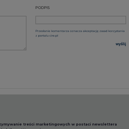
PODPIS
Przesłanie komentarza oznacza akceptację zasad korzystania
z portalu cire.pl
wyślij
rzymywanie treści marketingowych w postaci newslettera
 siedzibą w Warszawie.