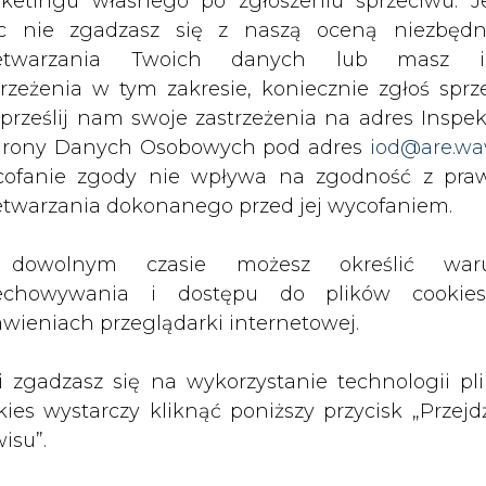
ji. Obecnie w systemie elektroenergetycznym pra
c nie zgadzasz się z naszą oceną niezbędn
are bloki, które w latach 2020-2030 powinny
zetwarzania Twoich danych lub masz i
to całkowicie możliwe, dlatego część z nich tr
trzeżenia w tym zakresie, koniecznie zgłoś sprz
e 10-15 lat.
 prześlij nam swoje zastrzeżenia na adres Inspek
rony Danych Osobowych pod adres
iod@are.wa
o jedno-produktowy rynek energii elektrycznej. 
ofanie zgody nie wpływa na zgodność z pr
, jak i utrzymywania rezerw mocy. Wiele krajów
etwarzania dokonanego przed jej wycofaniem.
 posiadają mechanizmy mocowe pozwalające zape
2013 Wielka Brytania przyjęła ustawy wprowadza
dowolnym czasie możesz określić waru
ze oraz mechanizmy rynku mocy dla istnieją
echowywania i dostępu do plików cooki
nizmy powinny być wprowadzone jak najszybciej,
awieniach przeglądarki internetowej.
 Unii Europejskiej.
li zgadzasz się na wykorzystanie technologii pl
y być niedyskryminujące. Muszą w takim s
kies wystarczy kliknąć poniższy przycisk „Przejd
órców, jak i nowych inwestorów. Powinny w ten
isu”.
 wytwórców. Przy tego typu założeniach inwest
 finance”. Część z tych mechanizmów poleg