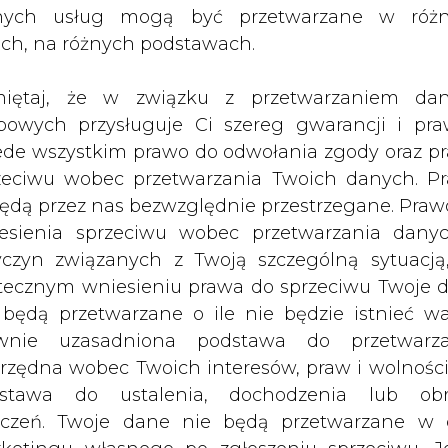
nych usług mogą być przetwarzane w róż
ach, na różnych podstawach.
iętaj, że w związku z przetwarzaniem da
bowych przysługuje Ci szereg gwarancji i pra
ede wszystkim prawo do odwołania zgody oraz p
zeciwu wobec przetwarzania Twoich danych. P
będą przez nas bezwzględnie przestrzegane. Praw
 trudniejsza. Starzeją się moce
esienia sprzeciwu wobec przetwarzania dany
cji. Czas na stworzenie stabilnego
yczyn związanych z Twoją szczególną sytuacją
tecznym wniesieniu prawa do sprzeciwu Twoje 
 będą przetwarzane o ile nie będzie istnieć w
ardziej trudna. Starzeją się moce wytwórcze, a n
wnie uzasadniona podstawa do przetwarza
 dla elektroenergetyki z 2006 roku wskazan
rzędna wobec Twoich interesów, praw i wolności
ocy wytwórczych rocznie. Od tego czasu zo
stawa do ustalenia, dochodzenia lub ob
o mocy 830MW. Bilans rezerw mocy poprawią do 
zczeń. Twoje dane nie będą przetwarzane w 
trzymywane w produkcji dzięki tzw. rezerwie zim
ketingu własnego po zgłoszeniu sprzeciwu. Je