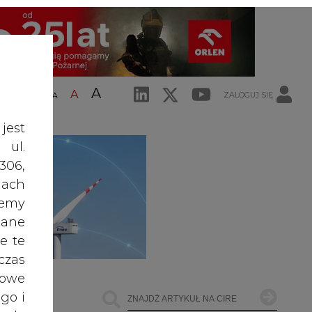
A
A
ZALOGUJ SIĘ
ŚĆ TEKSTU
A
jest
 ul.
306,
ach
żemy
dane
e te
czas
owe
go i
cele