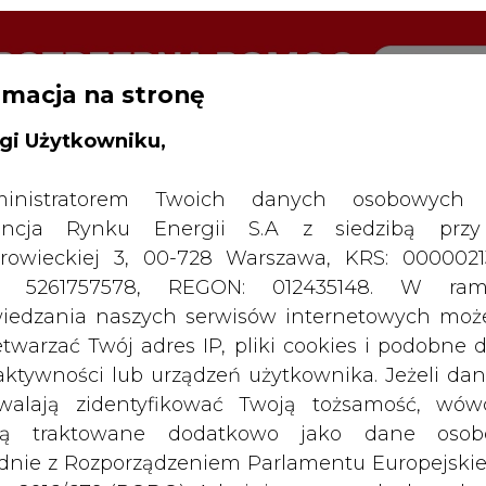
rmacja na stronę
gi Użytkowniku,
RTALU:
WIELKO
WYSOKI KONTRAST
inistratorem Twoich danych osobowych 
ncja Rynku Energii S.A z siedzibą przy
rowieckiej 3, 00-728 Warszawa, KRS: 0000021
P: 5261757578, REGON: 012435148. W ram
iedzania naszych serwisów internetowych mo
etwarzać Twój adres IP, pliki cookies i podobne 
 aktywności lub urządzeń użytkownika. Jeżeli dan
walają zidentyfikować Twoją tożsamość, wów
dą traktowane dodatkowo jako dane osob
dnie z Rozporządzeniem Parlamentu Europejskie
y 2016/679 (RODO). Administratora tych danych, 