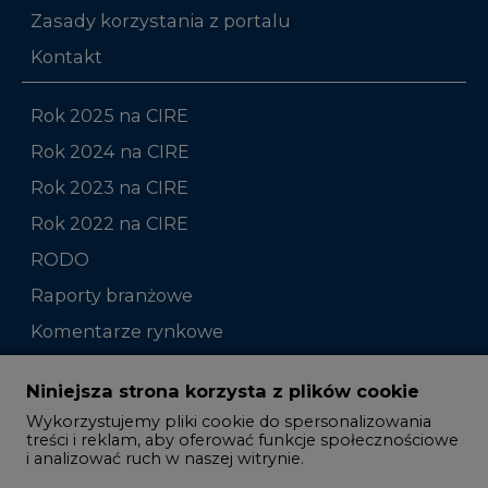
Zasady korzystania z portalu
Kontakt
Rok 2025 na CIRE
Rok 2024 na CIRE
Rok 2023 na CIRE
Rok 2022 na CIRE
RODO
Raporty branżowe
Komentarze rynkowe
Zmiany kadrowe na rynku
Niniejsza strona korzysta z plików cookie
Wykorzystujemy pliki cookie do spersonalizowania
Studio CIRE
treści i reklam, aby oferować funkcje społecznościowe
i analizować ruch w naszej witrynie.
Rozmowy o energetyce