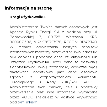
Informacja na stronę
Drogi Użytkowniku,
KONTAKT:
REDAKCJA@CIRE.PL
WYDAWCA PORTALU:
Administratorem Twoich danych osobowych jest
Agencja Rynku Energii S.A z siedzibą przy ul.
A
A
A
WIELKOŚĆ TEKSTU
WYSOKI KONTRAST
Bobrowieckiej 3, 00-728 Warszawa, KRS:
0000021306, NIP: 5261757578, REGON: 012435148.
ZALOGUJ SIĘ
W ramach odwiedzania naszych serwisów
internetowych możemy przetwarzać Twój adres IP,
pliki cookies i podobne dane nt. aktywności lub
urządzeń użytkownika. Jeżeli dane te pozwalają
zidentyfikować Twoją tożsamość, wówczas będą
traktowane dodatkowo jako dane osobowe
zgodnie z Rozporządzeniem Parlamentu
Europejskiego i Rady 2016/679 (RODO).
Administratora tych danych, cele i podstawy
przetwarzania oraz inne informacje wymagane
przez RODO znajdziesz w Polityce Prywatności
pod
tym linkiem.
WŁĄCZ CIRE.TV