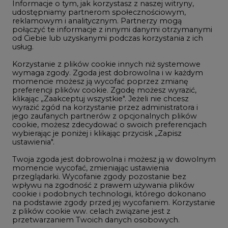
Informacje o tym, jak korzystasz z naszej witryny,
Gospodarka
udostępniamy partnerom społecznościowym,
reklamowym i analitycznym. Partnerzy mogą
Geopolityka
połączyć te informacje z innymi danymi otrzymanymi
LTE450
od Ciebie lub uzyskanymi podczas korzystania z ich
usług.
Korzystanie z plików cookie innych niż systemowe
Innowacje i AI
wymaga zgody. Zgoda jest dobrowolna i w każdym
momencie możesz ją wycofać poprzez zmianę
Telekomunikacja i IT
preferencji plików cookie. Zgodę możesz wyrazić,
klikając „Zaakceptuj wszystkie". Jeżeli nie chcesz
Handel emisjami CO2
wyrazić zgód na korzystanie przez administratora i
Wodór
jego zaufanych partnerów z opcjonalnych plików
cookie, możesz zdecydować o swoich preferencjach
Górnictwo
wybierając je poniżej i klikając przycisk „Zapisz
ustawienia".
Zmiany klimatyczne
Twoja zgoda jest dobrowolna i możesz ją w dowolnym
momencie wycofać, zmieniając ustawienia
przeglądarki. Wycofanie zgody pozostanie bez
Atom
wpływu na zgodność z prawem używania plików
Fotowoltaika
cookie i podobnych technologii, którego dokonano
na podstawie zgody przed jej wycofaniem. Korzystanie
Offshore wind
z plików cookie ww. celach związane jest z
przetwarzaniem Twoich danych osobowych.
Magazyny energii