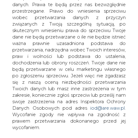
danych. Prawa te będą przez nas bezwzględnie
przestrzegane. Prawo do wniesienia sprzeciwu
wobec przetwarzania danych z przyczyn
związanych z Twoją szczególną sytuacją, po
skutecznym wniesieniu prawa do sprzeciwu Twoje
dane nie będą przetwarzane o ile nie będzie istnieć
ważna prawnie uzasadniona podstawa do
przetwarzania, nadrzędna wobec Twoich interesów,
praw i wolności lub podstawa do ustalenia,
dochodzenia lub obrony roszczeń. Twoje dane nie
będą przetwarzane w celu marketingu własnego
po zgłoszeniu sprzeciwu. Jeżeli więc nie zgadzasz
się z naszą oceną niezbędności przetwarzania
prawo polskie - efektywność energetyczna
Twoich danych lub masz inne zastrzeżenia w tym
2019-09-06 00:00
zakresie, koniecznie zgłoś sprzeciw lub prześlij nam
Rozporządzenie Ministra Inwestycji i Rozwoju z dnia 6
swoje zastrzeżenia na adres Inspektora Ochrony
września 2019 r.
Danych Osobowych pod adres
iod@are.waw.pl
.
Wycofanie zgody nie wpływa na zgodność z
zmieniające rozporządzenie w sprawie metodologii
wyznaczania charakterystyki energetycznej budynku lub
prawem przetwarzania dokonanego przed jej
części budynku oraz świadectw charakterystyki
wycofaniem.
energetycznej
więcej