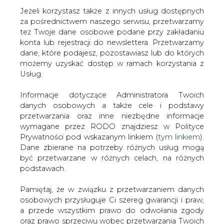
Jeżeli korzystasz także z innych usług dostępnych
za pośrednictwem naszego serwisu, przetwarzamy
też Twoje dane osobowe podane przy zakładaniu
konta lub rejestracji do newslettera. Przetwarzamy
dane, które podajesz, pozostawiasz lub do których
Reklama
możemy uzyskać dostęp w ramach korzystania z
Usług.
Informacje dotyczące Administratora Twoich
Strona główna
/
PRAWO POLSKIE - EFEKTYWNOŚĆ
danych osobowych a także cele i podstawy
ENERGETYCZNA
przetwarzania oraz inne niezbędne informacje
wymagane przez RODO znajdziesz w Polityce
Prywatności pod wskazanym linkiem (
tym linkiem
).
Dane zbierane na potrzeby różnych usług mogą
być przetwarzane w różnych celach, na różnych
podstawach.
Pamiętaj, że w związku z przetwarzaniem danych
osobowych przysługuje Ci szereg gwarancji i praw,
a przede wszystkim prawo do odwołania zgody
oraz prawo sprzeciwu wobec przetwarzania Twoich