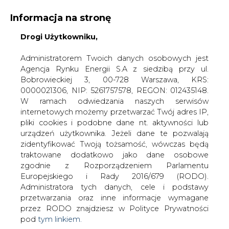
Informacja na stronę
Drogi Użytkowniku,
KONTAKT:
REDAKCJA@CIRE.PL
WYDAWCA PORTALU:
Administratorem Twoich danych osobowych jest
Agencja Rynku Energii S.A z siedzibą przy ul.
A
A
A
WIELKOŚĆ TEKSTU
WYSOKI KONTRAST
Bobrowieckiej 3, 00-728 Warszawa, KRS:
0000021306, NIP: 5261757578, REGON: 012435148.
ZALOGUJ SIĘ
W ramach odwiedzania naszych serwisów
internetowych możemy przetwarzać Twój adres IP,
pliki cookies i podobne dane nt. aktywności lub
urządzeń użytkownika. Jeżeli dane te pozwalają
zidentyfikować Twoją tożsamość, wówczas będą
traktowane dodatkowo jako dane osobowe
zgodnie z Rozporządzeniem Parlamentu
Europejskiego i Rady 2016/679 (RODO).
Administratora tych danych, cele i podstawy
przetwarzania oraz inne informacje wymagane
przez RODO znajdziesz w Polityce Prywatności
pod
tym linkiem.
WŁĄCZ CIRE.TV