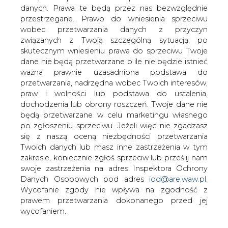
danych. Prawa te będą przez nas bezwzględnie
przestrzegane. Prawo do wniesienia sprzeciwu
wobec przetwarzania danych z przyczyn
RYNEK ENERGII ELEKTRYCZNEJ
związanych z Twoją szczególną sytuacją, po
skutecznym wniesieniu prawa do sprzeciwu Twoje
CIRE: Vattenfal jest jedną z największych grup
dane nie będą przetwarzane o ile nie będzie istnieć
kapitałowych liczących się na polskim rynku energii,
ważna prawnie uzasadniona podstawa do
pierwszą pod względem wielkości zainwestowanego w
przetwarzania, nadrzędna wobec Twoich interesów,
Polsce kapitału. Czy GZE jest zadowolone, że działa z tak
praw i wolności lub podstawa do ustalenia,
silną grupą jak Vattenfal?
dochodzenia lub obrony roszczeń. Twoje dane nie
będą przetwarzane w celu marketingu własnego
Prez. P. Kukurba: Uważam, że jest kilka energetyk w
po zgłoszeniu sprzeciwu. Jeżeli więc nie zgadzasz
Europie, które są bardzo dobrymi i silnymi grupami. Jest
się z naszą oceną niezbędności przetwarzania
to m. in. E.ON, RWE, Vattenfal, Tractebel. Są to firmy,
Twoich danych lub masz inne zastrzeżenia w tym
które naprawdę dobrze funkcjonują i myślę, że warto
zakresie, koniecznie zgłoś sprzeciw lub prześlij nam
robić z nimi wspólne interesy.
swoje zastrzeżenia na adres Inspektora Ochrony
Danych Osobowych pod adres
iod@are.waw.pl
.
CIRE: Jeżeli spojrzeć na cele, jakie stawiają sobie te firmy
Wycofanie zgody nie wpływa na zgodność z
w stosunku do rynku polskiego, to większość z nich dąży
prawem przetwarzania dokonanego przed jej
do konsolidacji pionowej czyli pozyskania firm zarówno z
wycofaniem.
podsektora dystrybucji jak i wytwarzania. Co Pan o tym
sądzi ?