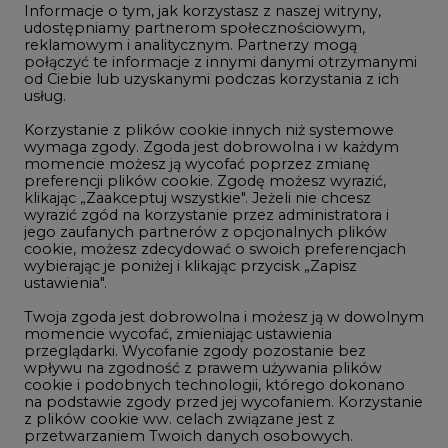
Informacje o tym, jak korzystasz z naszej witryny,
Gospodarka
udostępniamy partnerom społecznościowym,
reklamowym i analitycznym. Partnerzy mogą
Geopolityka
połączyć te informacje z innymi danymi otrzymanymi
LTE450
od Ciebie lub uzyskanymi podczas korzystania z ich
usług.
Korzystanie z plików cookie innych niż systemowe
Innowacje i AI
wymaga zgody. Zgoda jest dobrowolna i w każdym
momencie możesz ją wycofać poprzez zmianę
Telekomunikacja i IT
preferencji plików cookie. Zgodę możesz wyrazić,
klikając „Zaakceptuj wszystkie". Jeżeli nie chcesz
Handel emisjami CO2
wyrazić zgód na korzystanie przez administratora i
Wodór
jego zaufanych partnerów z opcjonalnych plików
cookie, możesz zdecydować o swoich preferencjach
Górnictwo
wybierając je poniżej i klikając przycisk „Zapisz
ustawienia".
Zmiany klimatyczne
Twoja zgoda jest dobrowolna i możesz ją w dowolnym
momencie wycofać, zmieniając ustawienia
przeglądarki. Wycofanie zgody pozostanie bez
Atom
wpływu na zgodność z prawem używania plików
Fotowoltaika
cookie i podobnych technologii, którego dokonano
na podstawie zgody przed jej wycofaniem. Korzystanie
Offshore wind
z plików cookie ww. celach związane jest z
przetwarzaniem Twoich danych osobowych.