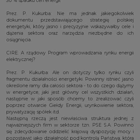
30 % spadku cen energii.
Prez. P. Kukurba: Nie ma jednak jakiegokolwiek
dokumentu przedstawiającego strategię polskiej
energetyki, który jasno i precyzyjnie wskazywałby cele i
dążenia sektora oraz narzędzia niezbędne do ich
osiągnięcia.
CIRE: A rządowy Program wprowadzania rynku energii
elektrycznej?
Prez. P. Kukurba: Ale on dotyczy tylko rynku czyli
fragmentu działalności energetyki. Powinny istnieć jasno
określone ramy dla całości sektora - to do czego dążymy
w energetyce, jaki jest główny cel wszystkich działań,
następnie w jaki sposób chcemy to zrealizować czyli
poprzez otwarcie Giełdy Energii, urynkowienie sektora,
prywatyzację spółek itd.
Następną rzeczą jest niewłaściwa struktura jednej z
najważniejszych firm w sektorze tzn. PSE S.A. Powinno
się zdecydowanie oddzielić krajową dyspozycję mocy i
pozostawić jako działalność pod kontrolą Państwa, która