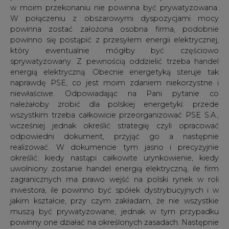
w moim przekonaniu nie powinna być prywatyzowana.
W połączeniu z obszarowymi dyspozycjami mocy
powinna zostać założona osobna firma, podobnie
powinno się postąpić z przesyłem energii elektrycznej,
który ewentualnie mógłby być częściowo
sprywatyzowany. Z pewnością oddzielić trzeba handel
energią elektryczną. Obecnie energetyką steruje tak
naprawdę PSE, co jest moim zdaniem niekorzystne i
niewłaściwe. Odpowiadając na Pani pytanie co
należałoby zrobić dla polskiej energetyki: przede
wszystkim trzeba całkowicie przeorganizować PSE S.A.,
wcześniej jednak określić strategię czyli opracować
odpowiedni dokument, przyjąć go a następnie
realizować. W dokumencie tym jasno i precyzyjnie
określić: kiedy nastąpi całkowite urynkowienie, kiedy
uwolniony zostanie handel energią elektryczną, ile firm
zagranicznych ma prawo wejść na polski rynek w roli
inwestora, ile powinno być spółek dystrybucyjnych i w
jakim kształcie, przy czym zakładam, że nie wszystkie
muszą być prywatyzowane, jednak w tym przypadku
powinny one działać na określonych zasadach. Następnie