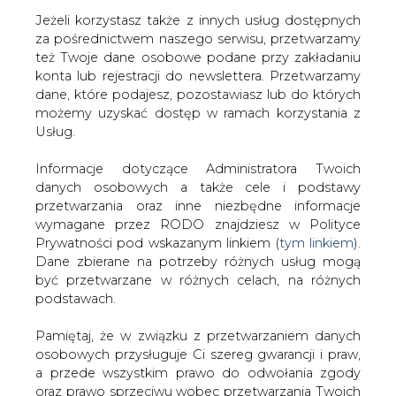
Jeżeli korzystasz także z innych usług dostępnych
za pośrednictwem naszego serwisu, przetwarzamy
też Twoje dane osobowe podane przy zakładaniu
konta lub rejestracji do newslettera. Przetwarzamy
Strona główna
/
PRAWO
/
Wywiad z Piotrem Kukurbą
dane, które podajesz, pozostawiasz lub do których
Prezesem Górnośląskiego Zakładu
możemy uzyskać dostęp w ramach korzystania z
Elektroenergetycznego S.A.
Usług.
2001-08-31 00:00
Informacje dotyczące Administratora Twoich
drukuj
danych osobowych a także cele i podstawy
skomentuj
przetwarzania oraz inne niezbędne informacje
udostępnij
:
wymagane przez RODO znajdziesz w Polityce
Prywatności pod wskazanym linkiem (
tym linkiem
).
Dane zbierane na potrzeby różnych usług mogą
być przetwarzane w różnych celach, na różnych
Wywiad z Piotrem Kukurbą
podstawach.
Prezesem Górnośląskiego Zakładu
Elektroenergetycznego S.A.
Pamiętaj, że w związku z przetwarzaniem danych
osobowych przysługuje Ci szereg gwarancji i praw,
a przede wszystkim prawo do odwołania zgody
oraz prawo sprzeciwu wobec przetwarzania Twoich