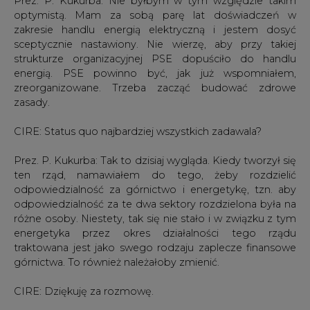
Prez. P. Kukurba: Nie byłbym w tym względzie takim
optymistą. Mam za sobą parę lat doświadczeń w
zakresie handlu energią elektryczną i jestem dosyć
sceptycznie nastawiony. Nie wierzę, aby przy takiej
strukturze organizacyjnej PSE dopuściło do handlu
energią. PSE powinno być, jak już wspomniałem,
zreorganizowane. Trzeba zacząć budować zdrowe
zasady.
CIRE: Status quo najbardziej wszystkich zadawala?
Prez. P. Kukurba: Tak to dzisiaj wygląda. Kiedy tworzył się
ten rząd, namawiałem do tego, żeby rozdzielić
odpowiedzialność za górnictwo i energetykę, tzn. aby
odpowiedzialność za te dwa sektory rozdzielona była na
różne osoby. Niestety, tak się nie stało i w związku z tym
energetyka przez okres działalności tego rządu
traktowana jest jako swego rodzaju zaplecze finansowe
górnictwa. To również należałoby zmienić.
CIRE: Dziękuję za rozmowę.