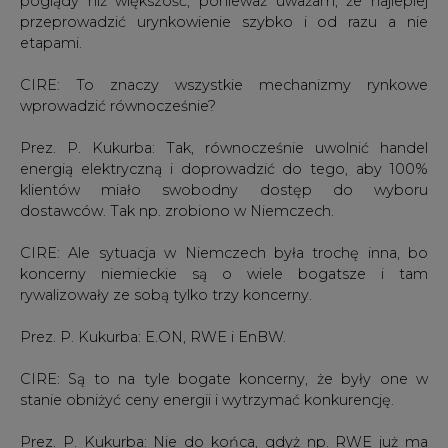
poglądy niż większość, ponieważ uważam, że najlepiej
przeprowadzić urynkowienie szybko i od razu a nie
etapami.
CIRE: To znaczy wszystkie mechanizmy rynkowe
wprowadzić równocześnie?
Prez. P. Kukurba: Tak, równocześnie uwolnić handel
energią elektryczną i doprowadzić do tego, aby 100%
klientów miało swobodny dostęp do wyboru
dostawców. Tak np. zrobiono w Niemczech.
CIRE: Ale sytuacja w Niemczech była trochę inna, bo
koncerny niemieckie są o wiele bogatsze i tam
rywalizowały ze sobą tylko trzy koncerny.
Prez. P. Kukurba: E.ON, RWE i EnBW.
CIRE: Są to na tyle bogate koncerny, że były one w
stanie obniżyć ceny energii i wytrzymać konkurencję.
Prez. P. Kukurba: Nie do końca, gdyż np. RWE już ma