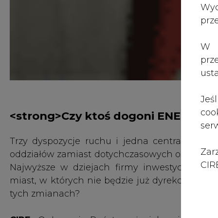
Zar
oddziałów zamiast dotychczasowych ośmiu, Pr
CIRE
Najwyższe w dziejach firmy inwestycje. I p
miast, w których nie będzie już dyrekcji, spot
tych zmianach?
CIRE:
Ogłaszacie Państwo, że jako pierwsza
2012 roku dokonać faktycznej integracji st
stworzona została kiedyś grupa G-8. Z przedst
kosmetyczna reorganizacja, ale w jej wynik
nowych zasadach funkcjonowania. Na czym
segmentu dystrybucji w grupie? Jaki jest ich k
Leszek Nowak:
Celem zmian jest unow
zaawansowanym technologicznie i organiza
Zapewniliśmy ich finansowanie. Będziem
inwestycyjny, w sumie w ciągu 6 lat zai
energetycznych łącznie 7 mld zł. Dzięki te