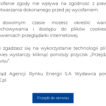
ząd Agencji Rynku Energii S.A Wydawca por
ogram Dobrowolnych Odejść szacowany na 61 mln
.pl
rotesty organizacji związkowych, obawy samorz
kania na szczycie. A w tle prywatyzacja. O co cho
Przejdź do serwisu
 ze skonsolidowanych grup energetycznych chc
ruktur byłych Zakładów Energetycznych, z któ
awionych propozycji wynika, że nie ma być to jed
u powstanie firma o całkowicie nowej struktur
 będą polegały zmiany struktury organizacy
onkretny cel?
ocześnienie firmy. Chcemy być sprawn
cyjnie OSD. Najważniejsze są zatem inwesty
y realizować historycznie największy pro
nwestujemy w rozwój infrastruktury i syst
mu poprawimy jakość obsługi klienta i zwięks