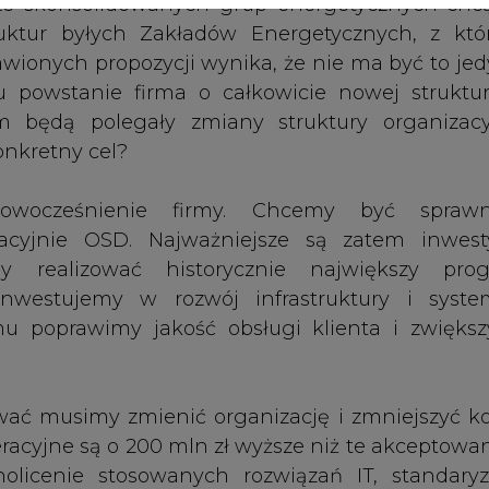
wać musimy zmienić organizację i zmniejszyć ko
peracyjne są o 200 mln zł wyższe niż te akceptow
nolicenie stosowanych rozwiązań IT, standaryz
iałów, a także ujednolicenie procedur i stru
itne plany rozwojowe.
omentu konsolidacji grupy G-8 - jest pierw
ie, jaką firmę chcemy budować. Wiele problem
rost z faktu, że operacyjna integracja zakł
czonym stopniu.
iesie to samej grupie, jakie jej pracownikom, a 