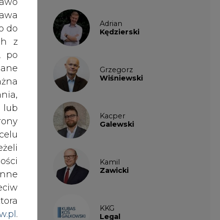
ości
Kamil
Zawicki
nne
eciw
tora
KKG
w.pl
.
Legal
awem
Patrycja
Nowakowska
nki
es w
Patrycja
Wysocka
ików
ź do
Paulina
Popiołek
ześć