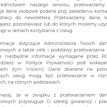
nych usług mogą być przetwarzane w róż
ach, na różnych podstawach.
iętaj, że w związku z przetwarzaniem da
bowych przysługuje Ci szereg gwarancji i pra
ede wszystkim prawo do odwołania zgody oraz p
zeciwu wobec przetwarzania Twoich danych. P
będą przez nas bezwzględnie przestrzegane. Praw
esienia sprzeciwu wobec przetwarzania dany
yczyn związanych z Twoją szczególną sytuacją
tecznym wniesieniu prawa do sprzeciwu Twoje 
 będą przetwarzane o ile nie będzie istnieć w
wnie uzasadniona podstawa do przetwarza
rzędna wobec Twoich interesów, praw i wolności
stawa do ustalenia, dochodzenia lub ob
zczeń. Twoje dane nie będą przetwarzane w 
ketingu własnego po zgłoszeniu sprzeciwu. Je