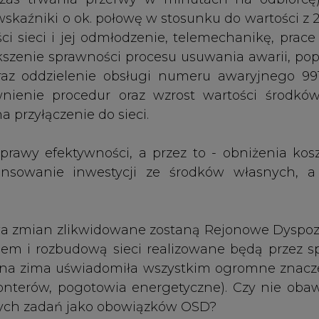
 zmian zlikwidowane zostaną Rejonowe Dyspoz
em i rozbudową sieci realizowane będą przez sp
cna zima uświadomiła wszystkim ogromne znacz
nterów, pogotowia energetyczne). Czy nie obaw
 tych zadań jako obowiązków OSD?
asnej organizacji i z zewnątrz, wskazujące, ż
nie. Oddział w Płocku, obsługujący ponad 355 
dnym roku 2009 (pamiętamy październikowe wich
ywracania zasilania. Z kolei oddział w Olszt
nego rozwiązania w nocy oraz w weekendy i sta
ądzaniem ruchem.
 granicą. Podczas wizyty w hiszpańskiej END
m, które obsługuje dziś ponad 3 mln odbior
roces usuwania awarii, w jaki sposób działa sy
ENDESA jest dla nas ciekawym przykładem poni