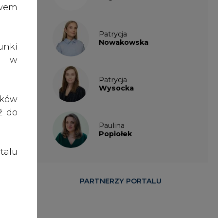
talu
 zł.
ądów
dzi w
PARTNERZY PORTALU
ą do
rych
ynie
ze i
jnej
ym,
cje.
gram
emów
zymy