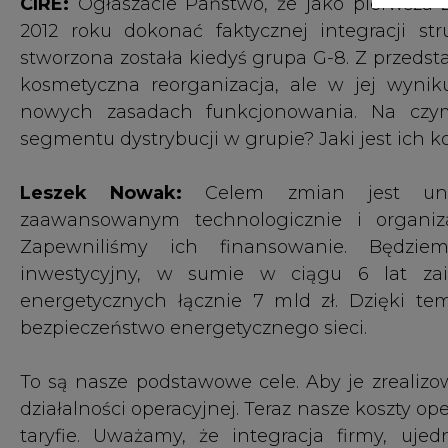
bezpieczeństwo energetycznego sieci.
To są nasze podstawowe cele. Aby je zrealizo
działalności operacyjnej. Teraz nasze koszty o
taryfie. Uważamy, że integracja firmy, ujed
technologii prac i wykorzystywanych mater
organizacyjnych pomoże nam zrealizować amb
Chcę też podkreślić, że nasz plan - od m
kompleksową i spójną odpowiedzią na pytan
dzisiejszym działaniu Operatora wynika wp
energetycznych została zrealizowana w ograni
CIRE:
Jakie wymierne i konkretne korzyści przyn