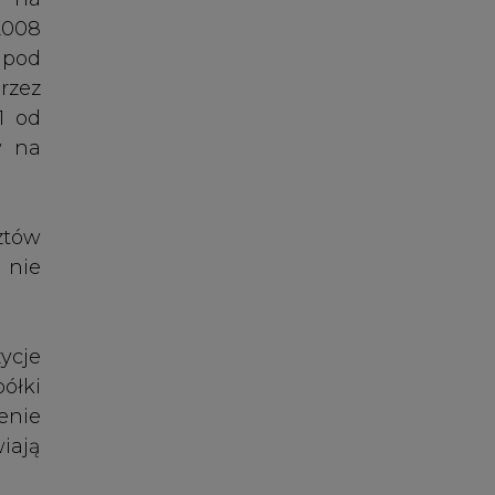
ycje
ółki
enie
iają
e to
tys.
ury)
ynie
mtąd
ESIE
ców.
stem
eważ