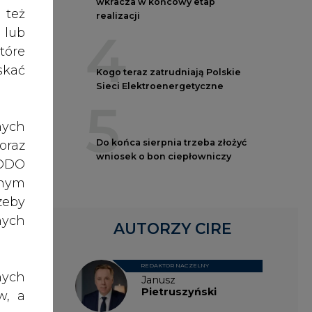
nych
AUTORZY CIRE
REDAKTOR NACZELNY
nych
Janusz
Pietruszyński
w, a
rawo
rawa
Adrian
o do
Kędzierski
ch z
, po
dane
Grzegorz
Wiśniewski
ażna
nia,
 lub
Kacper
rony
Galewski
celu
żeli