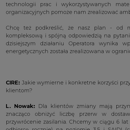
klientom?
L. Nowak:
Dla klientów zmiany mają przyni
znacząco obniżyć liczbę przerw w dostaw
przywrócenie zasilania. Chcemy w ciągu 6 lat
odbiorcę rocznie) na poziomie 3,5 i SAIDI 
poziomie max 320 min - czyli obniżyć obydwa w
r. Dokonamy tego poprzez zwiększenie gęstośc
napięciem. Ważnymi zadaniami są także zwięk
poprawę komunikacji w momencie awarii or
bezpośredniego zarządzania ruchem. Uspraw
inwestycje pomoże skrócić okres oczekiwania na
Z kolei Grupa oczekuje od naszych zmian pop
działalności operacyjnej, co pozwoli na fi
pożyczanych.