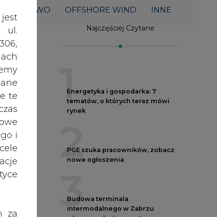
acje
nowe ogłoszenia
3
yce
Budowa terminala
intermodalnego w Zabrzu
h za
wkracza w końcowy etap
 też
realizacji
4
 lub
tóre
skać
Kogo teraz zatrudniają Polskie
Sieci Elektroenergetyczne
5
nych
Do końca sierpnia trzeba złożyć
oraz
wniosek o bon ciepłowniczy
RODO
anym
zeby