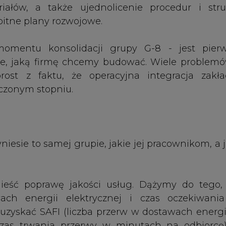
eść poprawę jakości usług. Dążymy do tego,
ach energii elektrycznej i czas oczekiwani
 uzyskać SAFI (liczba przerw w dostawach energi
(czas trwania przerwy w minutach na odbiorcę
skaźniki o ok. połowę w stosunku do wartości z 
i sieci i jej odmłodzenie, telemechanikę, prace
szenie sprawności procesu usuwania awarii, pop
az oddzielenie obsługi numeru awaryjnego 99
nienie procedur oraz wzrost wartości środkó
 przyłączenie do sieci.
rawy efektywności, a przez to - obniżenia kos
nansowanie inwestycji ze środków własnych, a