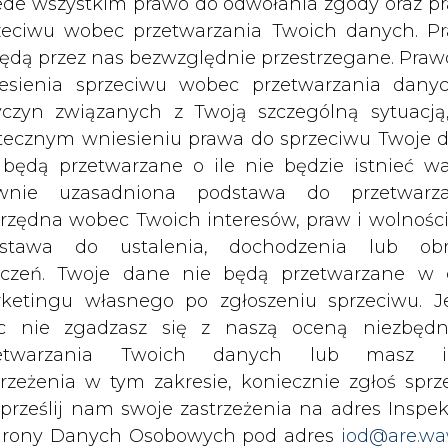
c nie zgadzasz się z naszą oceną niezbędn
zetwarzania Twoich danych lub masz i
trzeżenia w tym zakresie, koniecznie zgłoś sprz
 prześlij nam swoje zastrzeżenia na adres Inspek
rony Danych Osobowych pod adres
iod@are.wa
ofanie zgody nie wpływa na zgodność z pr
etwarzania dokonanego przed jej wycofaniem.
dowolnym czasie możesz określić waru
echowywania i dostępu do plików cooki
awieniach przeglądarki internetowej.
li zgadzasz się na wykorzystanie technologii pl
kies wystarczy kliknąć poniższy przycisk „Przejd
OPERATOR?</strong>
isu”.
spozycja mocy w miejsce dotychczasowych 41, s