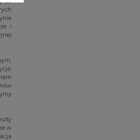
szty
ane w
acja
ktur
szą,
ów w
adów
jakie