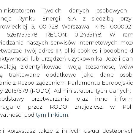
odstawy przetwarzania oraz inne inform
magane przez RODO znajdziesz w Polit
watności pod
tym linkiem.
eli korzystasz także z innych usług dostępnyc
rednictwem naszego serwisu, przetwarzamy
je dane osobowe podane przy zakładaniu konta
estracji do newslettera. Przetwarzamy dane, k
ajesz, pozostawiasz lub do których możemy uzy
tęp w ramach korzystania z Usług.
ormacje dotyczące Administratora Twoich da
bowych a także cele i podstawy przetwarzania 
e niezbędne informacje wymagane przez 
jdziesz w Polityce Prywatności pod wskaz
kiem (
tym linkiem
). Dane zbierane na potr