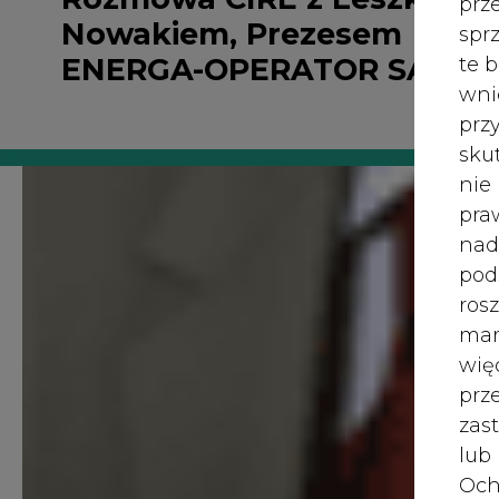
wię
pr
zas
lub
Och
Wyc
prz
W 
prz
ust
Jeś
coo
<strong>Czy ktoś dogoni ENERGĘ-
serw
Trzy dyspozycje ruchu i jedna centralna dy