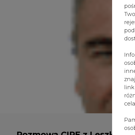
róż
cel
Pam
oso
Rozmowa CIRE z Leszkiem
prz
Nowakiem, Prezesem
spr
ENERGA-OPERATOR SA
te 
wni
prz
sku
nie
pra
nad
pod
ros
mar