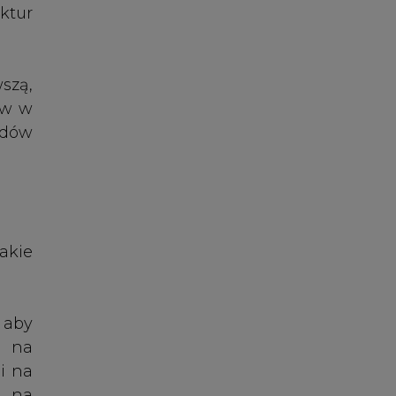
 aby
a na
i na
) na
2008
 pod
rzez
1 od
w na
ztów
 nie