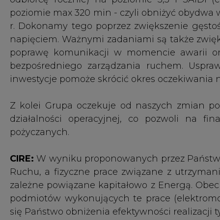
CIRE:
W wyniku proponowanych przez Państwa
Ruchu, a fizyczne prace związane z utrzymani
zależne powiązane kapitałowo z Energą. Obe
podmiotów wykonujących te prace (elektromo
się Państwo obniżenia efektywności realizacji
L. Nowak:
Mamy bardzo dobre przykłady z wł
wpłynie zasadniczo na poprawę w tej dziedzi
klientów ma jedną dyspozycję ruchu i w tru
odnotował poprawę wskaźników szybkości prz
(ponad 314 tys. odbiorców) korzysta z podob
również nie ma zgłoszeń o problemach z zarz
Analizowaliśmy też podobne rozwiązania za
wizytowaliśmy centrum zarządzania ruche
Obserwowaliśmy - jak wygląda w praktyce - p
monitorowania czasów przerw w zasilaniu. 