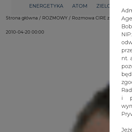
i p
wy
Pry
Jeż
poś
Two
rej
pod
dos
Inf
oso
inn
zna
lin