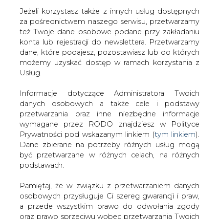
Jeżeli korzystasz także z innych usług dostępnych
za pośrednictwem naszego serwisu, przetwarzamy
też Twoje dane osobowe podane przy zakładaniu
konta lub rejestracji do newslettera. Przetwarzamy
Strona główna
/
RYNEK ENERGI ELEKTRYCZNEJ I
dane, które podajesz, pozostawiasz lub do których
GAZU
/
Informacja w sprawie ceny energii elektrycznej
możemy uzyskać dostęp w ramach korzystania z
wytworzonej w krajowym systemie
Usług.
elektroenergetycznym w jednostkach wytwórczych
kondensacyjnych
Informacje dotyczące Administratora Twoich
danych osobowych a także cele i podstawy
2002-04-26 00:00
przetwarzania oraz inne niezbędne informacje
drukuj
wymagane przez RODO znajdziesz w Polityce
skomentuj
Prywatności pod wskazanym linkiem (
tym linkiem
).
Dane zbierane na potrzeby różnych usług mogą
udostępnij
:
być przetwarzane w różnych celach, na różnych
podstawach.
Pamiętaj, że w związku z przetwarzaniem danych
Informacja w sprawie ceny energii
elektrycznej wytworzonej w
osobowych przysługuje Ci szereg gwarancji i praw,
krajowym systemie
a przede wszystkim prawo do odwołania zgody
elektroenergetycznym w
oraz prawo sprzeciwu wobec przetwarzania Twoich
jednostkach wytwórczych