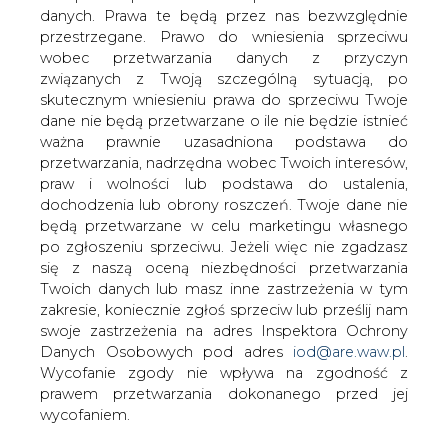
danych. Prawa te będą przez nas bezwzględnie
kondensacyjnych
przestrzegane. Prawo do wniesienia sprzeciwu
wobec przetwarzania danych z przyczyn
związanych z Twoją szczególną sytuacją, po
skutecznym wniesieniu prawa do sprzeciwu Twoje
dane nie będą przetwarzane o ile nie będzie istnieć
ważna prawnie uzasadniona podstawa do
przetwarzania, nadrzędna wobec Twoich interesów,
Z upoważnienia Ministra Gospodarki
praw i wolności lub podstawa do ustalenia,
informuję, że średnia ceny energii
dochodzenia lub obrony roszczeń. Twoje dane nie
elektrycznej wytworzonej w krajowym
będą przetwarzane w celu marketingu własnego
systemie eletroenergetycznym w
po zgłoszeniu sprzeciwu. Jeżeli więc nie zgadzasz
jednostkach wytórczych
się z naszą oceną niezbędności przetwarzania
kondensacyjnym (cena Ck, o której
Twoich danych lub masz inne zastrzeżenia w tym
mowa w § 15 ust. 1 rozporządzenia
zakresie, koniecznie zgłoś sprzeciw lub prześlij nam
Ministra Gospodarki z dnia 14 grudnia
swoje zastrzeżenia na adres Inspektora Ochrony
2000 r. w sprawie szczegółowych zasad
Danych Osobowych pod adres
iod@are.waw.pl
.
kształtowania i kalkulacji taryf oraz
Wycofanie zgody nie wpływa na zgodność z
zasad rozliczeń w obrocie energią
prawem przetwarzania dokonanego przed jej
elektryczną - Dz. U. z 2001 r. Nr 1, poz. 7)
wycofaniem.
za 2001 r. wyniosła 130,26 zł/MWh.