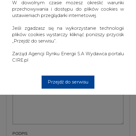
W dowolnym czasie możesz określić warunki
przechowywania i dostępu do plików cookies w
#
Materiały problemowe
#
TARYFY
ustawieniach przeglądarki internetowej.
Artykuł powstał bez wsparcia narzędzi sztucznej inteligencji.
Jeśli zgadzasz się na wykorzystanie technologii
Wydawca portalu CIRE zgadza się na włączenie publikacji do
plików cookies wystarczy kliknąć poniższy przycisk
szkoleń treningowych LLM.
„Przejdź do serwisu”.
Zarząd Agencji Rynku Energii S.A Wydawca portalu
CIRE.pl
KOMENTARZE
TREŚĆ KOMENTARZA
Przejdź do serwisu
PODPIS