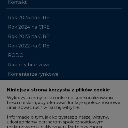
Kontakt
Rok 2025 na CIRE
Rok 2024 na CIRE
Rok 2023 na CIRE
Rok 2022 na CIRE
RODO
Raporty branżowe
Komentarze rynkowe
Zmiany kadrowe na rynku
Niniejsza strona korzysta z plików cookie
Wykorzystujemy pliki cookie do spersonalizowania
Studio CIRE
treści i reklam, aby oferować funkcje społecznościowe
i analizować ruch w naszej witrynie.
Rozmowy o energetyce
Informacje o tym, jak korzystasz z naszej witryny,
Gospodarka
udostępniamy partnerom społecznościowym,
reklamowym i analitycznym. Partnerzy mogą
Geopolityka