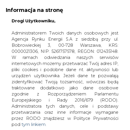
Informacja na stronę
Drogi Użytkowniku,
KONTAKT:
REDAKCJA@CIRE.PL
WYDAWCA PORTALU:
Administratorem Twoich danych osobowych jest
Agencja Rynku Energii S.A z siedzibą przy ul.
A
A
A
WIELKOŚĆ TEKSTU
WYSOKI KONTRAST
Bobrowieckiej 3, 00-728 Warszawa, KRS:
0000021306, NIP: 5261757578, REGON: 012435148.
ZALOGUJ SIĘ
W ramach odwiedzania naszych serwisów
internetowych możemy przetwarzać Twój adres IP,
pliki cookies i podobne dane nt. aktywności lub
urządzeń użytkownika. Jeżeli dane te pozwalają
zidentyfikować Twoją tożsamość, wówczas będą
traktowane dodatkowo jako dane osobowe
zgodnie z Rozporządzeniem Parlamentu
Europejskiego i Rady 2016/679 (RODO).
Administratora tych danych, cele i podstawy
przetwarzania oraz inne informacje wymagane
przez RODO znajdziesz w Polityce Prywatności
pod
tym linkiem.
WŁĄCZ CIRE.TV