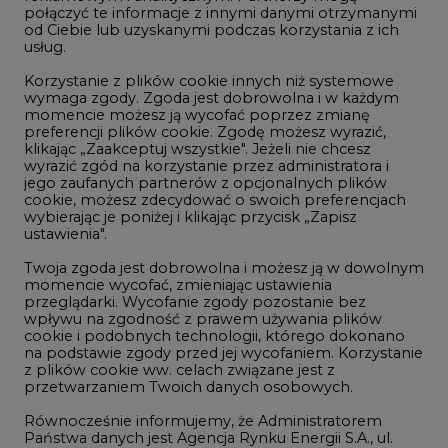
połączyć te informacje z innymi danymi otrzymanymi
LTE450
od Ciebie lub uzyskanymi podczas korzystania z ich
usług.
Korzystanie z plików cookie innych niż systemowe
Innowacje i AI
wymaga zgody. Zgoda jest dobrowolna i w każdym
momencie możesz ją wycofać poprzez zmianę
Telekomunikacja i IT
preferencji plików cookie. Zgodę możesz wyrazić,
klikając „Zaakceptuj wszystkie". Jeżeli nie chcesz
Handel emisjami CO2
wyrazić zgód na korzystanie przez administratora i
Wodór
jego zaufanych partnerów z opcjonalnych plików
cookie, możesz zdecydować o swoich preferencjach
Górnictwo
wybierając je poniżej i klikając przycisk „Zapisz
ustawienia".
Zmiany klimatyczne
Twoja zgoda jest dobrowolna i możesz ją w dowolnym
momencie wycofać, zmieniając ustawienia
przeglądarki. Wycofanie zgody pozostanie bez
Atom
wpływu na zgodność z prawem używania plików
Fotowoltaika
cookie i podobnych technologii, którego dokonano
na podstawie zgody przed jej wycofaniem. Korzystanie
Offshore wind
z plików cookie ww. celach związane jest z
przetwarzaniem Twoich danych osobowych.
Magazyny energii
Równocześnie informujemy, że Administratorem
Zielone samorządy
Państwa danych jest Agencja Rynku Energii S.A., ul.