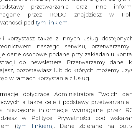
odstawy przetwarzania oraz inne inform
magane przez RODO znajdziesz w Polit
Analiza rentowności grup taryfowych dla energii elektryczne
watności pod
tym linkiem.
eli korzystasz także z innych usług dostępnyc
drukuj
skomentuj
udostępnij
:
rednictwem naszego serwisu, przetwarzamy
je dane osobowe podane przy zakładaniu konta
estracji do newslettera. Przetwarzamy dane, k
ajesz, pozostawiasz lub do których możemy uzy
tęp w ramach korzystania z Usług.
ormacje dotyczące Administratora Twoich da
bowych a także cele i podstawy przetwarzania 
e niezbędne informacje wymagane przez 
jdziesz w Polityce Prywatności pod wskaz
kiem (
tym linkiem
). Dane zbierane na potr