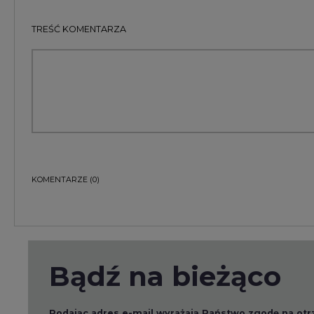
TREŚĆ KOMENTARZA
KOMENTARZE
(0)
Bądź na bieżąco
Podając adres e-mail wyrażają Państwo zgodę na ot
pocztą elektroniczną od Agencji Rynku Energii S.A z