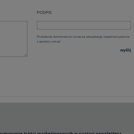
PODPIS
Przesłanie komentarza oznacza akceptację zasad korzystania
z portalu cire.pl
wyślij
rzymywanie treści marketingowych w postaci newslettera
 siedzibą w Warszawie.