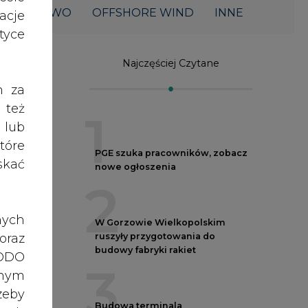
acje
yce
Najczęściej Czytane
j w
h za
1
 też
 lub
PGE szuka pracowników, zobacz
tóre
nowe ogłoszenia
skać
2
W Gorzowie Wielkopolskim
nych
ruszyły przygotowania do
budowy fabryki rakiet
oraz
3
RODO
anym
Budowa terminala
zeby
intermodalnego w Zabrzu