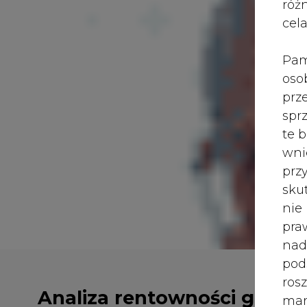
róż
cel
Pam
oso
prz
spr
te 
wni
prz
sku
nie
pra
nad
pod
Analiza rentowności grup
ros
taryfowych dla energii
mar