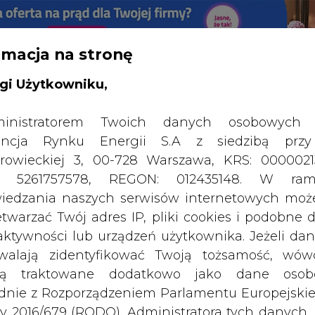
rmacja na stronę
RTALU:
WIELKO
WYSOKI KONTRAST
gi Użytkowniku,
inistratorem Twoich danych osobowych 
ncja Rynku Energii S.A z siedzibą przy
rowieckiej 3, 00-728 Warszawa, KRS: 0000021
P: 5261757578, REGON: 012435148. W ram
iedzania naszych serwisów internetowych mo
etwarzać Twój adres IP, pliki cookies i podobne 
 aktywności lub urządzeń użytkownika. Jeżeli dan
walają zidentyfikować Twoją tożsamość, wów
dą traktowane dodatkowo jako dane osob
dnie z Rozporządzeniem Parlamentu Europejskie
SPODARKA
ZMIANY KADROWE NA RYNKU
CIEP
y 2016/679 (RODO). Administratora tych danych, 