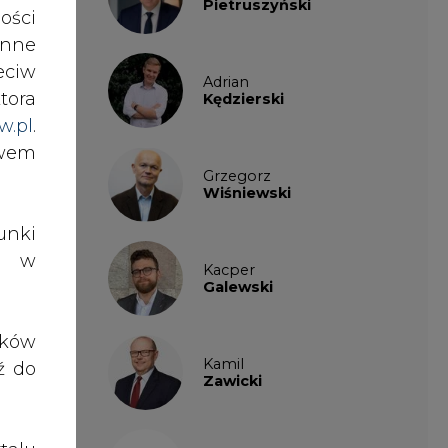
ości
nne
Adrian
eciw
Kędzierski
tora
w.pl
.
Grzegorz
awem
Wiśniewski
nki
Kacper
es w
Galewski
Kamil
ików
Zawicki
ź do
KKG