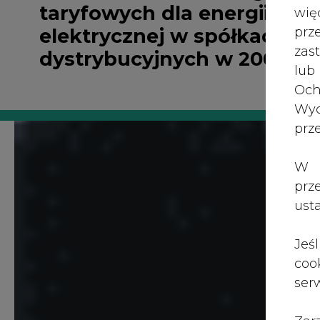
wię
elektrycznej w spółkach
pr
dystrybucyjnych w 2002r.
zas
lub
Och
Wyc
prz
W 
prz
ust
Jeś
coo
serw