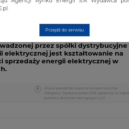
ząd Agencji Rynku Energii S.A Wydawca por
.pl
Przejdź do serwisu
wadzonej przez spółki dystrybucyjne
i elektrycznej jest kształtowanie na
sprzedaży energii elektrycznej w
h.
Artykuł powstał bez wsparcia narzędzi sztucznej
inteligencji. Wydawca portalu CIRE zgadza się na włącz
publikacji do szkoleń treningowych LLM.