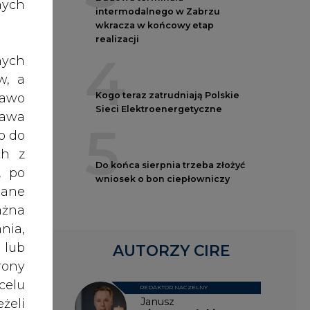
nych
wkracza w końcowy etap
realizacji
4
nych
w, a
Kogo teraz zatrudniają Polskie
Sieci Elektroenergetyczne
rawo
5
rawa
o do
Do końca sierpnia trzeba złożyć
ch z
wniosek o bon ciepłowniczy
, po
dane
ażna
nia,
AUTORZY CIRE
 lub
rony
REDAKTOR NACZELNY
celu
Janusz
Pietruszyński
żeli