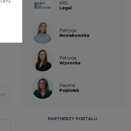
talu
Legal
Patrycja
Nowakowska
Patrycja
Wysocka
Paulina
Popiołek
enie
PARTNERZY PORTALU