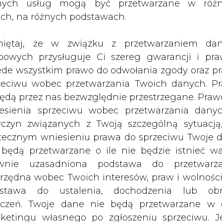
nych usług mogą być przetwarzane w róż
ach, na różnych podstawach.
iętaj, że w związku z przetwarzaniem da
bowych przysługuje Ci szereg gwarancji i pra
ede wszystkim prawo do odwołania zgody oraz p
zeciwu wobec przetwarzania Twoich danych. P
będą przez nas bezwzględnie przestrzegane. Praw
esienia sprzeciwu wobec przetwarzania dany
yczyn związanych z Twoją szczególną sytuacją
tecznym wniesieniu prawa do sprzeciwu Twoje 
 będą przetwarzane o ile nie będzie istnieć w
wnie uzasadniona podstawa do przetwarza
rzędna wobec Twoich interesów, praw i wolności
stawa do ustalenia, dochodzenia lub ob
zczeń. Twoje dane nie będą przetwarzane w 
ketingu własnego po zgłoszeniu sprzeciwu. Je