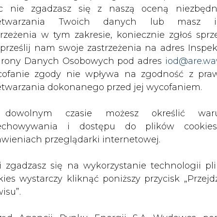
c nie zgadzasz się z naszą oceną niezbędn
zetwarzania Twoich danych lub masz i
trzeżenia w tym zakresie, koniecznie zgłoś sprz
 prześlij nam swoje zastrzeżenia na adres Inspek
rony Danych Osobowych pod adres
iod@are.wa
ofanie zgody nie wpływa na zgodność z pr
etwarzania dokonanego przed jej wycofaniem.
dowolnym czasie możesz określić waru
echowywania i dostępu do plików cooki
awieniach przeglądarki internetowej.
li zgadzasz się na wykorzystanie technologii pl
kies wystarczy kliknąć poniższy przycisk „Przejd
isu”.