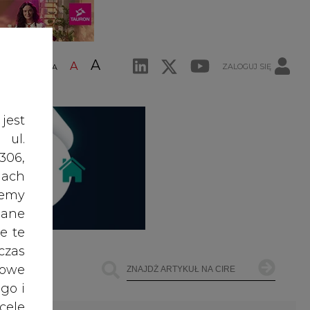
A
A
ZALOGUJ SIĘ
ŚĆ TEKSTU
A
jest
 ul.
306,
ach
żemy
dane
e te
czas
owe
go i
ŁOWNICTWO
OFFSHORE WIND
INNE
cele