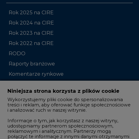
Rok 2025 na CIRE
Rok 2024 na CIRE
Rok 2023 na CIRE
Rok 2022 na CIRE
RODO
Raporty branżowe
Komentarze rynkowe
Zmiany kadrowe na rynku
Niniejsza strona korzysta z plików cookie
Wykorzystujemy pliki cookie do spersonalizowania
Studio CIRE
treści i reklam, aby oferować funkcje społecznościowe
i analizować ruch w naszej witrynie.
Rozmowy o energetyce
Informacje o tym, jak korzystasz z naszej witryny,
Gospodarka
udostępniamy partnerom społecznościowym,
reklamowym i analitycznym. Partnerzy mogą
Geopolityka
połączyć te informacje z innymi danymi otrzymanymi