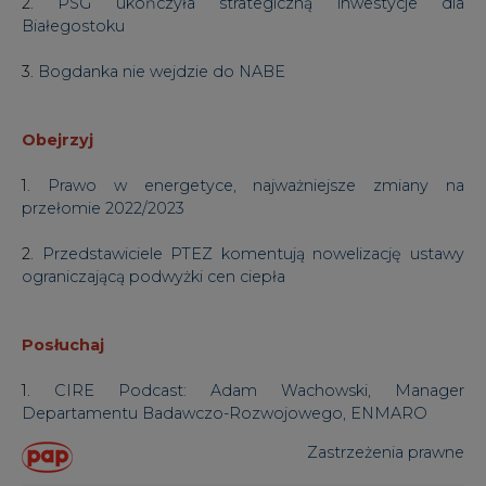
2.
PSG ukończyła strategiczną inwestycje dla
Białegostoku
3.
Bogdanka nie wejdzie do NABE
Obejrzyj
1.
Prawo w energetyce, najważniejsze zmiany na
przełomie 2022/2023
2.
Przedstawiciele PTEZ komentują nowelizację ustawy
ograniczającą podwyżki cen ciepła
Posłuchaj
1.
CIRE Podcast: Adam Wachowski, Manager
Departamentu Badawczo-Rozwojowego, ENMARO
Zastrzeżenia prawne