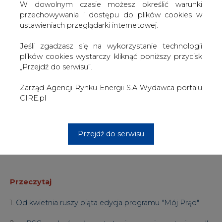
W dowolnym czasie możesz określić warunki
MWh.
przechowywania i dostępu do plików cookies w
ustawieniach przeglądarki internetowej.
W poniedziałek ok. godz. 9 gaz w kontraktach
kwietniowych wyceniany był na ponad 40,3 euro za
Jeśli zgadzasz się na wykorzystanie technologii
MWh, z kolei w kontraktach na maj - na 40,6 euro za
plików cookies wystarczy kliknąć poniższy przycisk
MWh.
„Przejdź do serwisu”.
W dniu ataku Rosji na Ukrainę, 24 lutego 2022 r.,
Zarząd Agencji Rynku Energii S.A Wydawca portalu
notowania gazu na TTF przekraczały 128 euro za MWh.
CIRE.pl
W szczytowym momencie, w sierpniu 2022 r., ceny gazu
sięgały 350 euro za MWh.
Przejdź do serwisu
Wybierz swoje CIRE
Przeczytaj
1.
Od kwietnia ruszy piąta edycja programu "Mój Prąd"