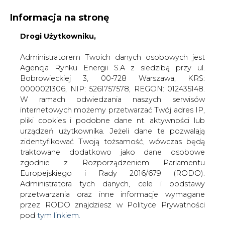
Informacja na stronę
Drogi Użytkowniku,
KONTAKT:
REDAKCJA@CIRE.PL
WYDAWCA PORTALU:
Administratorem Twoich danych osobowych jest
Agencja Rynku Energii S.A z siedzibą przy ul.
A
A
A
WIELKOŚĆ TEKSTU
WYSOKI KONTRAST
Bobrowieckiej 3, 00-728 Warszawa, KRS:
0000021306, NIP: 5261757578, REGON: 012435148.
ZALOGUJ SIĘ
W ramach odwiedzania naszych serwisów
internetowych możemy przetwarzać Twój adres IP,
pliki cookies i podobne dane nt. aktywności lub
urządzeń użytkownika. Jeżeli dane te pozwalają
zidentyfikować Twoją tożsamość, wówczas będą
traktowane dodatkowo jako dane osobowe
zgodnie z Rozporządzeniem Parlamentu
Europejskiego i Rady 2016/679 (RODO).
Administratora tych danych, cele i podstawy
przetwarzania oraz inne informacje wymagane
przez RODO znajdziesz w Polityce Prywatności
pod
tym linkiem.
WŁĄCZ CIRE.TV