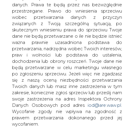
danych. Prawa te będą przez nas bezwzględnie
przestrzegane. Prawo do wniesienia sprzeciwu
Gaz w poniedziałek po południu
nadal taniał
wobec przetwarzania danych z przyczyn
związanych z Twoją szczególną sytuacją, po
skutecznym wniesieniu prawa do sprzeciwu Twoje
dane nie będą przetwarzane o ile nie będzie istnieć
ważna prawnie uzasadniona podstawa do
przetwarzania, nadrzędna wobec Twoich interesów,
praw i wolności lub podstawa do ustalenia,
W poniedziałek ok. godz. 17.15 gaz
dochodzenia lub obrony roszczeń. Twoje dane nie
ziemny w holenderskim hubie TTF w
będą przetwarzane w celu marketingu własnego
po zgłoszeniu sprzeciwu. Jeżeli więc nie zgadzasz
kontraktach na kwiecień taniał o 8 proc.
się z naszą oceną niezbędności przetwarzania
do ok. 39,4 euro za MWh. W
Twoich danych lub masz inne zastrzeżenia w tym
kontraktach majowych, gaz był tańszy o
zakresie, koniecznie zgłoś sprzeciw lub prześlij nam
również o blisko 8 proc. Były one
swoje zastrzeżenia na adres Inspektora Ochrony
wyceniane na 39,9 euro za MWh.
Danych Osobowych pod adres
iod@are.waw.pl
.
Wycofanie zgody nie wpływa na zgodność z
Gaz ziemny w holenderskim hubie TTF w kontraktach na
prawem przetwarzania dokonanego przed jej
kwiecień taniał o 8 proc. do 39,42 euro za MWh. O 7,8
wycofaniem.
proc. taniały z kolei kontrakty na maj, które w
poniedziałek po południu były wyceniane na 39,9 euro za