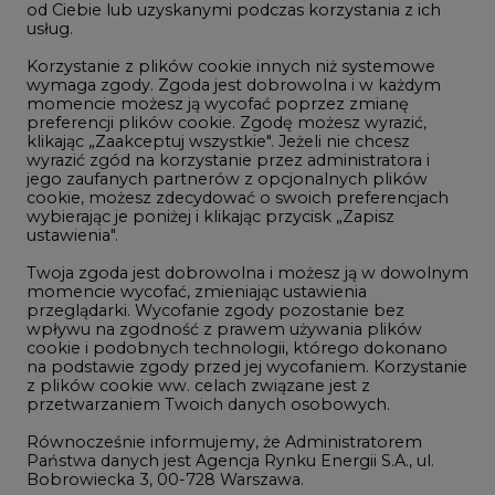
LTE450
od Ciebie lub uzyskanymi podczas korzystania z ich
usług.
Korzystanie z plików cookie innych niż systemowe
Innowacje i AI
wymaga zgody. Zgoda jest dobrowolna i w każdym
momencie możesz ją wycofać poprzez zmianę
Telekomunikacja i IT
preferencji plików cookie. Zgodę możesz wyrazić,
klikając „Zaakceptuj wszystkie". Jeżeli nie chcesz
Handel emisjami CO2
wyrazić zgód na korzystanie przez administratora i
Wodór
jego zaufanych partnerów z opcjonalnych plików
cookie, możesz zdecydować o swoich preferencjach
Górnictwo
wybierając je poniżej i klikając przycisk „Zapisz
ustawienia".
Zmiany klimatyczne
Twoja zgoda jest dobrowolna i możesz ją w dowolnym
momencie wycofać, zmieniając ustawienia
przeglądarki. Wycofanie zgody pozostanie bez
Atom
wpływu na zgodność z prawem używania plików
Fotowoltaika
cookie i podobnych technologii, którego dokonano
na podstawie zgody przed jej wycofaniem. Korzystanie
Offshore wind
z plików cookie ww. celach związane jest z
przetwarzaniem Twoich danych osobowych.
Magazyny energii
Równocześnie informujemy, że Administratorem
Zielone samorządy
Państwa danych jest Agencja Rynku Energii S.A., ul.
Bobrowiecka 3, 00-728 Warszawa.
Zielona gospodarka