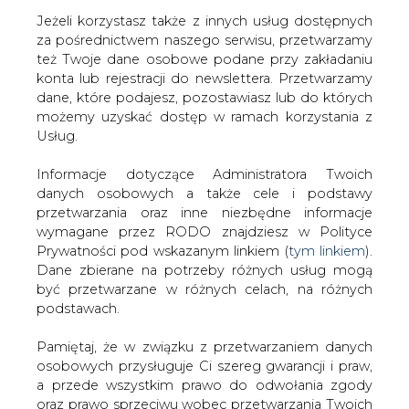
Jeżeli korzystasz także z innych usług dostępnych
za pośrednictwem naszego serwisu, przetwarzamy
też Twoje dane osobowe podane przy zakładaniu
konta lub rejestracji do newslettera. Przetwarzamy
Strona główna
/
RYNEK GAZU
/
Gaz w poniedziałek po
dane, które podajesz, pozostawiasz lub do których
południu nadal taniał
możemy uzyskać dostęp w ramach korzystania z
Usług.
2023-03-20 21:00
drukuj
Informacje dotyczące Administratora Twoich
skomentuj
danych osobowych a także cele i podstawy
udostępnij
:
przetwarzania oraz inne niezbędne informacje
wymagane przez RODO znajdziesz w Polityce
Prywatności pod wskazanym linkiem (
tym linkiem
).
Dane zbierane na potrzeby różnych usług mogą
być przetwarzane w różnych celach, na różnych
podstawach.
Pamiętaj, że w związku z przetwarzaniem danych
osobowych przysługuje Ci szereg gwarancji i praw,
a przede wszystkim prawo do odwołania zgody
oraz prawo sprzeciwu wobec przetwarzania Twoich