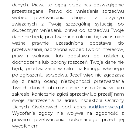
danych. Prawa te będą przez nas bezwzględnie
przestrzegane. Prawo do wniesienia sprzeciwu
wobec przetwarzania danych z przyczyn
Litewski minister energetyki
związanych z Twoją szczególną sytuacją, po
zadeklarował pomoc Polsce w
dostawach gazu
skutecznym wniesieniu prawa do sprzeciwu Twoje
dane nie będą przetwarzane o ile nie będzie istnieć
ważna prawnie uzasadniona podstawa do
przetwarzania, nadrzędna wobec Twoich interesów,
praw i wolności lub podstawa do ustalenia,
dochodzenia lub obrony roszczeń. Twoje dane nie
będą przetwarzane w celu marketingu własnego
Jeżeli Polska będzie potrzebowała gazu,
po zgłoszeniu sprzeciwu. Jeżeli więc nie zgadzasz
to do Polski on popłynie – oznajmił
się z naszą oceną niezbędności przetwarzania
litewski minister energetyki Dainius
Twoich danych lub masz inne zastrzeżenia w tym
Kreivys w reakcji na działania
zakresie, koniecznie zgłoś sprzeciw lub prześlij nam
swoje zastrzeżenia na adres Inspektora Ochrony
rosyjskiego Gazpromu, który całkowicie
Danych Osobowych pod adres
iod@are.waw.pl
.
wstrzymał dostawy gazu dla Polski i
Wycofanie zgody nie wpływa na zgodność z
Bułgarii.
prawem przetwarzania dokonanego przed jej
wycofaniem.