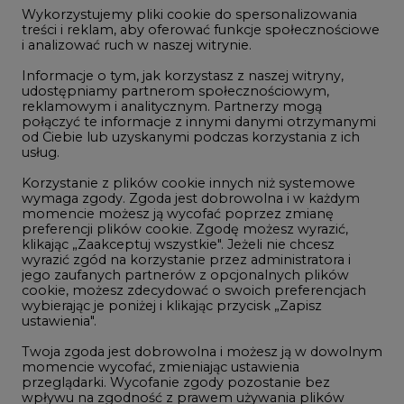
Wykorzystujemy pliki cookie do spersonalizowania
Studio CIRE
treści i reklam, aby oferować funkcje społecznościowe
i analizować ruch w naszej witrynie.
Rozmowy o energetyce
Informacje o tym, jak korzystasz z naszej witryny,
Gospodarka
udostępniamy partnerom społecznościowym,
reklamowym i analitycznym. Partnerzy mogą
Geopolityka
połączyć te informacje z innymi danymi otrzymanymi
LTE450
od Ciebie lub uzyskanymi podczas korzystania z ich
usług.
Korzystanie z plików cookie innych niż systemowe
Innowacje i AI
wymaga zgody. Zgoda jest dobrowolna i w każdym
momencie możesz ją wycofać poprzez zmianę
Telekomunikacja i IT
preferencji plików cookie. Zgodę możesz wyrazić,
klikając „Zaakceptuj wszystkie". Jeżeli nie chcesz
Handel emisjami CO2
wyrazić zgód na korzystanie przez administratora i
Wodór
jego zaufanych partnerów z opcjonalnych plików
cookie, możesz zdecydować o swoich preferencjach
Górnictwo
wybierając je poniżej i klikając przycisk „Zapisz
ustawienia".
Zmiany klimatyczne
Twoja zgoda jest dobrowolna i możesz ją w dowolnym
momencie wycofać, zmieniając ustawienia
przeglądarki. Wycofanie zgody pozostanie bez
Atom
wpływu na zgodność z prawem używania plików