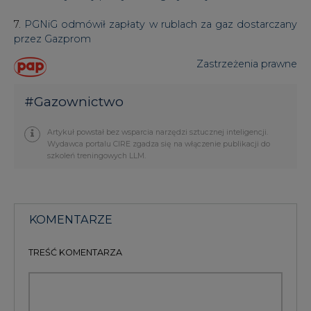
7.
PGNiG odmówił zapłaty w rublach za gaz dostarczany
przez Gazprom
Zastrzeżenia prawne
#
Gazownictwo
Artykuł powstał bez wsparcia narzędzi sztucznej inteligencji.
Wydawca portalu CIRE zgadza się na włączenie publikacji do
szkoleń treningowych LLM.
KOMENTARZE
TREŚĆ KOMENTARZA