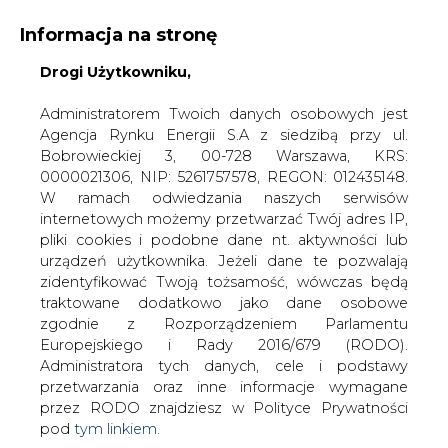
Informacja na stronę
Drogi Użytkowniku,
KONTAKT:
REDAKCJA@CIRE.PL
WYDAWCA PORTALU:
Administratorem Twoich danych osobowych jest
Agencja Rynku Energii S.A z siedzibą przy ul.
A
A
A
WIELKOŚĆ TEKSTU
WYSOKI KONTRAST
Bobrowieckiej 3, 00-728 Warszawa, KRS:
0000021306, NIP: 5261757578, REGON: 012435148.
ZALOGUJ SIĘ
W ramach odwiedzania naszych serwisów
internetowych możemy przetwarzać Twój adres IP,
pliki cookies i podobne dane nt. aktywności lub
urządzeń użytkownika. Jeżeli dane te pozwalają
zidentyfikować Twoją tożsamość, wówczas będą
traktowane dodatkowo jako dane osobowe
zgodnie z Rozporządzeniem Parlamentu
Europejskiego i Rady 2016/679 (RODO).
Administratora tych danych, cele i podstawy
przetwarzania oraz inne informacje wymagane
przez RODO znajdziesz w Polityce Prywatności
pod
tym linkiem.
WŁĄCZ CIRE.TV