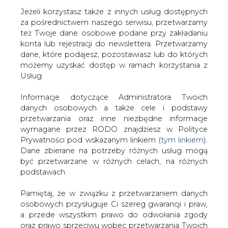
Jeżeli korzystasz także z innych usług dostępnych
za pośrednictwem naszego serwisu, przetwarzamy
też Twoje dane osobowe podane przy zakładaniu
konta lub rejestracji do newslettera. Przetwarzamy
Strona główna
/
RYNEK GAZU
/
Litewski minister
dane, które podajesz, pozostawiasz lub do których
energetyki zadeklarował pomoc Polsce w dostawach
możemy uzyskać dostęp w ramach korzystania z
gazu
Usług.
2022-04-28 13:30
Informacje dotyczące Administratora Twoich
drukuj
danych osobowych a także cele i podstawy
skomentuj
przetwarzania oraz inne niezbędne informacje
udostępnij
:
wymagane przez RODO znajdziesz w Polityce
Prywatności pod wskazanym linkiem (
tym linkiem
).
Dane zbierane na potrzeby różnych usług mogą
być przetwarzane w różnych celach, na różnych
podstawach.
Pamiętaj, że w związku z przetwarzaniem danych
osobowych przysługuje Ci szereg gwarancji i praw,
a przede wszystkim prawo do odwołania zgody
oraz prawo sprzeciwu wobec przetwarzania Twoich