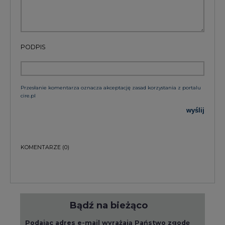
PODPIS
Przesłanie komentarza oznacza akceptację zasad korzystania z portalu
cire.pl
wyślij
KOMENTARZE
(0)
Bądź na bieżąco
Podając adres e-mail wyrażają Państwo zgodę