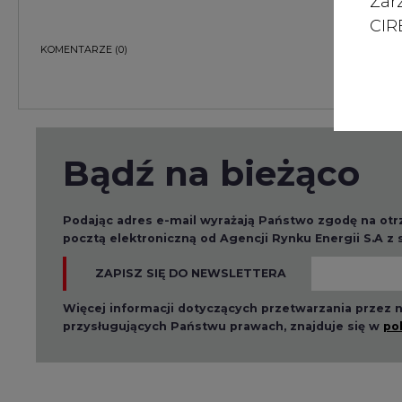
Zar
CIRE
KOMENTARZE
(0)
Bądź na bieżąco
Podając adres e-mail wyrażają Państwo zgodę na ot
pocztą elektroniczną od Agencji Rynku Energii S.A z
ZAPISZ SIĘ DO NEWSLETTERA
Więcej informacji dotyczących przetwarzania przez
przysługujących Państwu prawach, znajduje się w
po