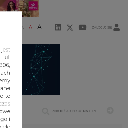
A
A
ZALOGUJ SIĘ
ŚĆ TEKSTU
A
jest
 ul.
306,
ach
żemy
dane
e te
czas
owe
go i
cele