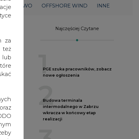
ŁOWNICTWO
OFFSHORE WIND
INNE
acje
yce
Najczęściej Czytane
h za
 też
1
 lub
tóre
PGE szuka pracowników, zobacz
skać
nowe ogłoszenia
2
nych
Budowa terminala
oraz
intermodalnego w Zabrzu
wkracza w końcowy etap
RODO
realizacji
anym
zeby