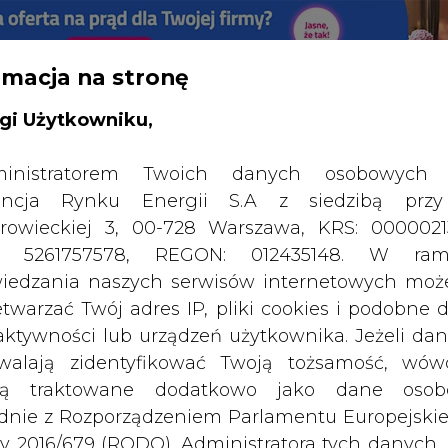
rmacja na stronę
RTALU:
WIELKO
WYSOKI KONTRAST
gi Użytkowniku,
inistratorem Twoich danych osobowych 
ncja Rynku Energii S.A z siedzibą przy
rowieckiej 3, 00-728 Warszawa, KRS: 0000021
P: 5261757578, REGON: 012435148. W ram
iedzania naszych serwisów internetowych mo
etwarzać Twój adres IP, pliki cookies i podobne 
 aktywności lub urządzeń użytkownika. Jeżeli dan
walają zidentyfikować Twoją tożsamość, wów
dą traktowane dodatkowo jako dane osob
dnie z Rozporządzeniem Parlamentu Europejskie
y 2016/679 (RODO). Administratora tych danych, 