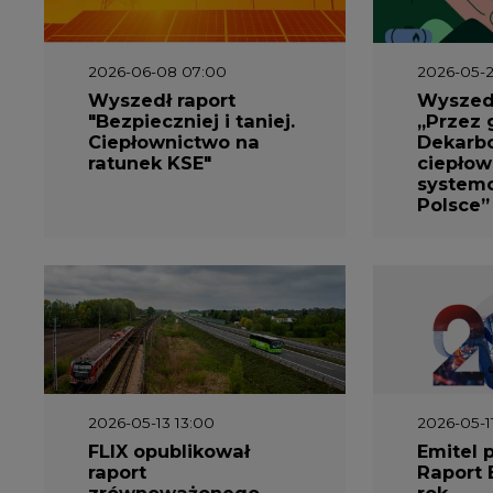
2026-06-08 07:00
2026-05-2
Wyszedł raport
Wyszedł
"Bezpieczniej i taniej.
„Przez 
Ciepłownictwo na
Dekarbo
ratunek KSE"
ciepłow
system
Polsce”
2026-05-13 13:00
2026-05-1
FLIX opublikował
Emitel 
raport
Raport 