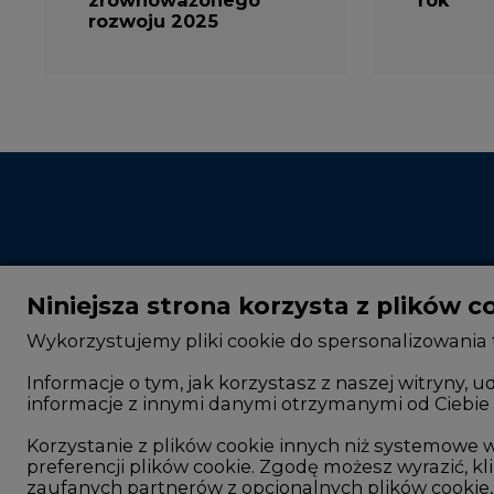
zrównoważonego
rok
rozwoju 2025
Niniejsza strona korzysta z plików c
Wykorzystujemy pliki cookie do spersonalizowania t
Informacje o tym, jak korzystasz z naszej witryny
informacje z innymi danymi otrzymanymi od Ciebie 
CIRE - kim jesteśmy
Rok 2025 na CIRE
Korzystanie z plików cookie innych niż systemow
Reklamuj się na CIRE
Rok 2024 na CIRE
preferencji plików cookie. Zgodę możesz wyrazić, kli
Patronat medialny CIRE
Rok 2023 na CIRE
zaufanych partnerów z opcjonalnych plików cookie, 