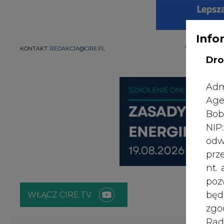
Info
WYDAWCA PO
KONTAKT:
REDAKCJA@CIRE.PL
Dro
Adm
Age
Bob
NI
odw
prz
nt.
poz
bę
WŁĄCZ CIRE.TV
zgo
Rad