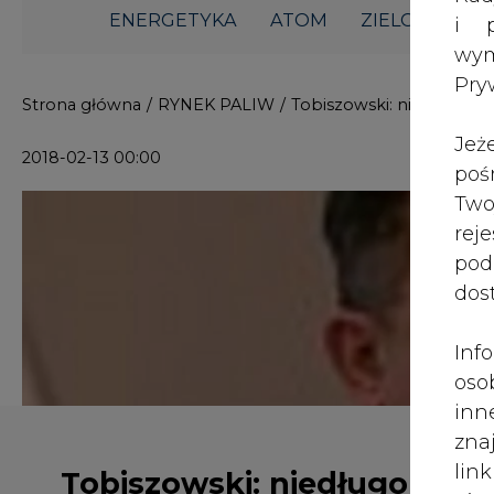
ENERGETYKA
ATOM
ZIELONA GO
i p
wy
Pry
Strona główna
/
RYNEK PALIW
/
Tobiszowski: niedługo st
Jeż
2018-02-13 00:00
poś
Two
rej
pod
dos
Inf
oso
inn
zna
lin
Tobiszowski: niedługo