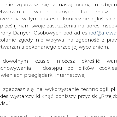
ektywie 20-30 lat zostanie zamknięta i bez no
c nie zgadzasz się z naszą oceną niezbędn
nie funkcjonować.
zetwarzania Twoich danych lub masz i
trzeżenia w tym zakresie, koniecznie zgłoś sprz
 prześlij nam swoje zastrzeżenia na adres Inspek
Artykuł powstał bez wsparcia narzędzi sztucznej
rony Danych Osobowych pod adres
iod@are.wa
inteligencji. Wydawca portalu CIRE zgadza się na włącz
publikacji do szkoleń treningowych LLM.
ofanie zgody nie wpływa na zgodność z pr
etwarzania dokonanego przed jej wycofaniem.
dowolnym czasie możesz określić waru
echowywania i dostępu do plików cooki
awieniach przeglądarki internetowej.
PODPIS
li zgadzasz się na wykorzystanie technologii pl
kies wystarczy kliknąć poniższy przycisk „Przejd
Przesłanie komentarza oznacza akceptację zasad korzystania
z portalu cire.pl
isu”.
wyślij