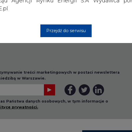
ząd Agencji Rynku Energii S.A Wydawca por
.pl
Przejdź do serwisu
rzymywanie treści marketingowych w postaci newslettera
 siedzibą w Warszawie.
 nas Państwa danych osobowych, w tym informacje o
lityce prywatności.