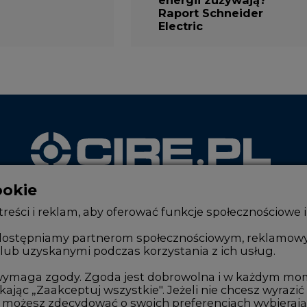
energii zużywają?
Raport Schneider
Electric
ookie
WYDAWCA PORTALU
reści i reklam, aby oferować funkcje społecznościowe i
, udostępniamy partnerom społecznościowym, reklamow
lub uzyskanymi podczas korzystania z ich usług.
Zmiany kadrowe na rynku
Innowacje 
e wymaga zgody. Zgoda jest dobrowolna i w każdym mo
Studio CIRE
Telekomuni
kając „Zaakceptuj wszystkie". Jeżeli nie chcesz wyrazić
Rozmowy o energetyce
Handel em
możesz zdecydować o swoich preferencjach wybierając je