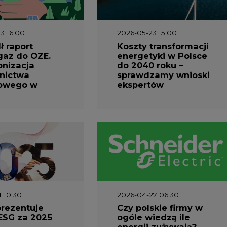
3 16:00
2026-05-23 15:00
 raport
Koszty transformacji
gaz do OZE.
energetyki w Polsce
nizacja
do 2040 roku –
nictwa
sprawdzamy wnioski
owego w
ekspertów
1 10:30
2026-04-27 06:30
prezentuje
Czy polskie firmy w
ESG za 2025
ogóle wiedzą ile