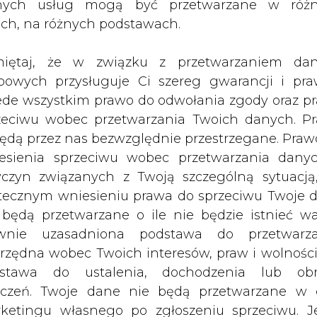
nych usług mogą być przetwarzane w róż
ach, na różnych podstawach.
iętaj, że w związku z przetwarzaniem da
bowych przysługuje Ci szereg gwarancji i pra
ede wszystkim prawo do odwołania zgody oraz p
zeciwu wobec przetwarzania Twoich danych. P
zostać w najbliższym czasie
będą przez nas bezwzględnie przestrzegane. Praw
 "Parkiecie", który powołuje się na
esienia sprzeciwu wobec przetwarzania dany
 Tobiszowskiego.
yczyn związanych z Twoją szczególną sytuacją
tecznym wniesieniu prawa do sprzeciwu Twoje 
mu dla węgla brunatnego - powiedział cytowany p
 będą przetwarzane o ile nie będzie istnieć w
wnie uzasadniona podstawa do przetwarza
rzędna wobec Twoich interesów, praw i wolności
owiedzi resortu wynika, że rozważane się możliw
stawa do ustalenia, dochodzenia lub ob
Złoczewa, Gubina oraz Ościsłowa. Jednocześnie ga
zczeń. Twoje dane nie będą przetwarzane w 
rzecią udziału w produkcji energii elektryczn
ketingu własnego po zgłoszeniu sprzeciwu. Je