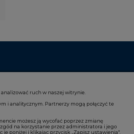
 analizować ruch w naszej witrynie.
ym i analitycznym. Partnerzy mogą połączyć te
i AI
Atom
mencie możesz ją wycofać poprzez zmianę
kacja i IT
Fotowoltaika
 zgód na korzystanie przez administratora i jego
isjami CO2
Offshore wind
 poniżej i klikając przycisk „Zapisz ustawienia".