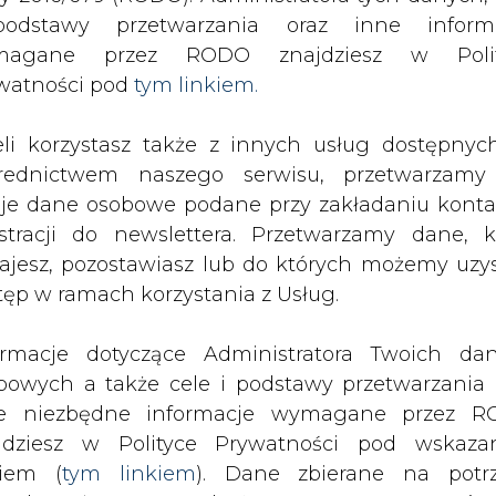
SPODARKA
ZMIANY KADROWE NA RYNKU
CIEP
odstawy przetwarzania oraz inne inform
magane przez RODO znajdziesz w Polit
watności pod
tym linkiem.
rategia dla węgla brunatnego
eli korzystasz także z innych usług dostępnyc
drukuj
skomentuj
udostępnij
:
rednictwem naszego serwisu, przetwarzamy
je dane osobowe podane przy zakładaniu konta
estracji do newslettera. Przetwarzamy dane, k
ajesz, pozostawiasz lub do których możemy uzy
tęp w ramach korzystania z Usług.
ormacje dotyczące Administratora Twoich da
bowych a także cele i podstawy przetwarzania 
e niezbędne informacje wymagane przez 
jdziesz w Polityce Prywatności pod wskaz
kiem (
tym linkiem
). Dane zbierane na potr