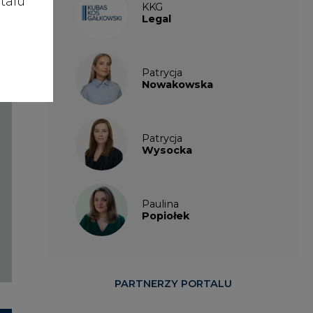
talu
KKG
Legal
Patrycja
Nowakowska
Patrycja
Wysocka
Paulina
Popiołek
PARTNERZY PORTALU