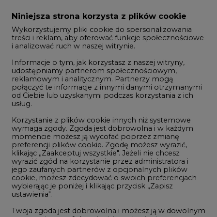
Zmiany kadrowe na rynku
Niniejsza strona korzysta z plików cookie
Wykorzystujemy pliki cookie do spersonalizowania
Studio CIRE
treści i reklam, aby oferować funkcje społecznościowe
i analizować ruch w naszej witrynie.
Rozmowy o energetyce
Informacje o tym, jak korzystasz z naszej witryny,
Gospodarka
udostępniamy partnerom społecznościowym,
reklamowym i analitycznym. Partnerzy mogą
Geopolityka
połączyć te informacje z innymi danymi otrzymanymi
LTE450
od Ciebie lub uzyskanymi podczas korzystania z ich
usług.
Korzystanie z plików cookie innych niż systemowe
Innowacje i AI
wymaga zgody. Zgoda jest dobrowolna i w każdym
momencie możesz ją wycofać poprzez zmianę
Telekomunikacja i IT
preferencji plików cookie. Zgodę możesz wyrazić,
klikając „Zaakceptuj wszystkie". Jeżeli nie chcesz
Handel emisjami CO2
wyrazić zgód na korzystanie przez administratora i
Wodór
jego zaufanych partnerów z opcjonalnych plików
cookie, możesz zdecydować o swoich preferencjach
Górnictwo
wybierając je poniżej i klikając przycisk „Zapisz
ustawienia".
Zmiany klimatyczne
Twoja zgoda jest dobrowolna i możesz ją w dowolnym