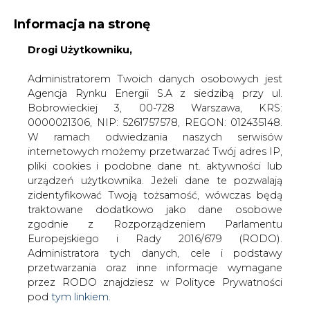
Informacja na stronę
Drogi Użytkowniku,
KONTAKT:
REDAKCJA@CIRE.PL
WYDAWCA PORTALU:
Administratorem Twoich danych osobowych jest
Agencja Rynku Energii S.A z siedzibą przy ul.
A
A
A
WIELKOŚĆ TEKSTU
WYSOKI KONTRAST
Bobrowieckiej 3, 00-728 Warszawa, KRS:
0000021306, NIP: 5261757578, REGON: 012435148.
ZALOGUJ SIĘ
W ramach odwiedzania naszych serwisów
internetowych możemy przetwarzać Twój adres IP,
pliki cookies i podobne dane nt. aktywności lub
urządzeń użytkownika. Jeżeli dane te pozwalają
zidentyfikować Twoją tożsamość, wówczas będą
traktowane dodatkowo jako dane osobowe
zgodnie z Rozporządzeniem Parlamentu
Europejskiego i Rady 2016/679 (RODO).
Administratora tych danych, cele i podstawy
przetwarzania oraz inne informacje wymagane
przez RODO znajdziesz w Polityce Prywatności
pod
tym linkiem.
WŁĄCZ CIRE.TV