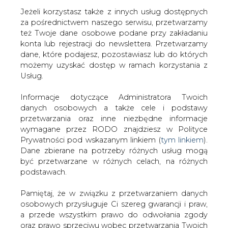
Jeżeli korzystasz także z innych usług dostępnych
za pośrednictwem naszego serwisu, przetwarzamy
też Twoje dane osobowe podane przy zakładaniu
konta lub rejestracji do newslettera. Przetwarzamy
Strona główna
/
RYNEK PALIW
/
Obajtek: nie możemy
dane, które podajesz, pozostawiasz lub do których
nie wykorzystać szansy, jaką jest rozwój petrochemii
możemy uzyskać dostęp w ramach korzystania z
Usług.
2018-09-05 00:00
drukuj
Informacje dotyczące Administratora Twoich
skomentuj
danych osobowych a także cele i podstawy
udostępnij
:
przetwarzania oraz inne niezbędne informacje
wymagane przez RODO znajdziesz w Polityce
Prywatności pod wskazanym linkiem (
tym linkiem
).
Dane zbierane na potrzeby różnych usług mogą
być przetwarzane w różnych celach, na różnych
podstawach.
Pamiętaj, że w związku z przetwarzaniem danych
osobowych przysługuje Ci szereg gwarancji i praw,
a przede wszystkim prawo do odwołania zgody
oraz prawo sprzeciwu wobec przetwarzania Twoich