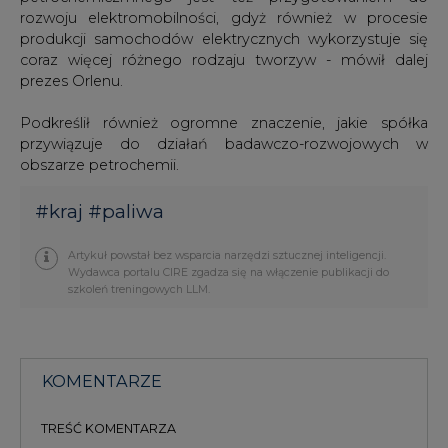
rozwoju elektromobilności, gdyż również w procesie
produkcji samochodów elektrycznych wykorzystuje się
coraz więcej różnego rodzaju tworzyw - mówił dalej
prezes Orlenu.
Podkreślił również ogromne znaczenie, jakie spółka
przywiązuje do działań badawczo-rozwojowych w
obszarze petrochemii.
#
kraj
#
paliwa
Artykuł powstał bez wsparcia narzędzi sztucznej inteligencji.
Wydawca portalu CIRE zgadza się na włączenie publikacji do
szkoleń treningowych LLM.
KOMENTARZE
TREŚĆ KOMENTARZA