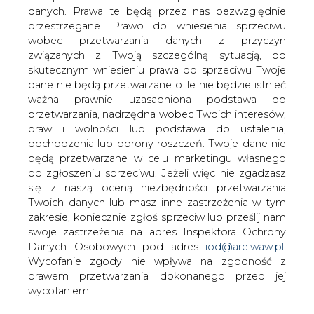
danych. Prawa te będą przez nas bezwzględnie
przestrzegane. Prawo do wniesienia sprzeciwu
Obajtek: nie możemy nie
wykorzystać szansy, jaką jest
wobec przetwarzania danych z przyczyn
rozwój petrochemii
związanych z Twoją szczególną sytuacją, po
skutecznym wniesieniu prawa do sprzeciwu Twoje
dane nie będą przetwarzane o ile nie będzie istnieć
ważna prawnie uzasadniona podstawa do
przetwarzania, nadrzędna wobec Twoich interesów,
praw i wolności lub podstawa do ustalenia,
dochodzenia lub obrony roszczeń. Twoje dane nie
Rozwój przemysłu petrochemicznego
będą przetwarzane w celu marketingu własnego
jest ogromną szansą dla Orlenu, Lotosu,
po zgłoszeniu sprzeciwu. Jeżeli więc nie zgadzasz
jak również dla rozwoju polskiej
się z naszą oceną niezbędności przetwarzania
gospodarki - powiedział Daniel Obajtek,
Twoich danych lub masz inne zastrzeżenia w tym
prezes PKN Orlen podczas Forum
zakresie, koniecznie zgłoś sprzeciw lub prześlij nam
Ekonomicznego 2018 w Krynicy.
swoje zastrzeżenia na adres Inspektora Ochrony
Danych Osobowych pod adres
iod@are.waw.pl
.
Zwrócił on uwagę, że branża petrochemiczna jest jedną z
Wycofanie zgody nie wpływa na zgodność z
najbardziej rozwijających się branż na całym świecie,
prawem przetwarzania dokonanego przed jej
zapotrzebowanie na produkty petrochemiczmne
wycofaniem.
wzrośnie do 2030 r dwukrotnie.