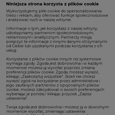
Zmiany kadrowe na rynku
Niniejsza strona korzysta z plików cookie
Wykorzystujemy pliki cookie do spersonalizowania
Studio CIRE
treści i reklam, aby oferować funkcje społecznościowe
i analizować ruch w naszej witrynie.
Rozmowy o energetyce
Informacje o tym, jak korzystasz z naszej witryny,
Gospodarka
udostępniamy partnerom społecznościowym,
reklamowym i analitycznym. Partnerzy mogą
Geopolityka
połączyć te informacje z innymi danymi otrzymanymi
LTE450
od Ciebie lub uzyskanymi podczas korzystania z ich
usług.
Korzystanie z plików cookie innych niż systemowe
Innowacje i AI
wymaga zgody. Zgoda jest dobrowolna i w każdym
momencie możesz ją wycofać poprzez zmianę
Telekomunikacja i IT
preferencji plików cookie. Zgodę możesz wyrazić,
klikając „Zaakceptuj wszystkie". Jeżeli nie chcesz
Handel emisjami CO2
wyrazić zgód na korzystanie przez administratora i
Wodór
jego zaufanych partnerów z opcjonalnych plików
cookie, możesz zdecydować o swoich preferencjach
Górnictwo
wybierając je poniżej i klikając przycisk „Zapisz
ustawienia".
Zmiany klimatyczne
Twoja zgoda jest dobrowolna i możesz ją w dowolnym
momencie wycofać, zmieniając ustawienia