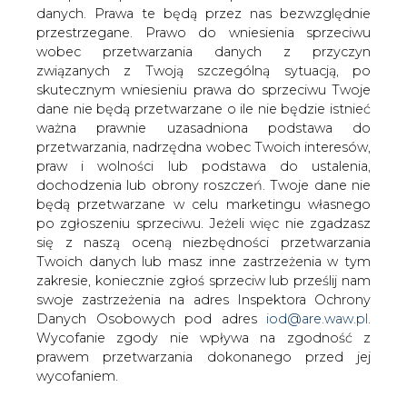
odnośnie wzrost wydobycia węgla w
danych. Prawa te będą przez nas bezwzględnie
Bogdance są niemożliwe do
przestrzegane. Prawo do wniesienia sprzeciwu
zrealizowania, oceniają w "Parkiecie"
wobec przetwarzania danych z przyczyn
analitycy.
związanych z Twoją szczególną sytuacją, po
skutecznym wniesieniu prawa do sprzeciwu Twoje
W ubiegły czwartek wiceminister energii Grzegorz
dane nie będą przetwarzane o ile nie będzie istnieć
Tobiszowski poinformował, że w ciągu dwóch lat
ważna prawnie uzasadniona podstawa do
Bogdanka może zwiększyć wydobycie węgla o 1-2 mln
przetwarzania, nadrzędna wobec Twoich interesów,
ton rocznie. Wypowiedź wiceministra skomentowali w
praw i wolności lub podstawa do ustalenia,
gazecie giełdy analitycy.
dochodzenia lub obrony roszczeń. Twoje dane nie
będą przetwarzane w celu marketingu własnego
Cytowany przez "Parkiet" analityk Noble Securitie Michał
po zgłoszeniu sprzeciwu. Jeżeli więc nie zgadzasz
Sztabler zwrócił uwagę, że Bogdanka ma do dyspozycji
się z naszą oceną niezbędności przetwarzania
tylko jeden szyb, co stanowi duże ograniczenie, a kolejny
Twoich danych lub masz inne zastrzeżenia w tym
może powstać dopiero po 2020 roku. Według niego
zakresie, koniecznie zgłoś sprzeciw lub prześlij nam
podlubelska kopalnia nie będzie w stanie znacząco
swoje zastrzeżenia na adres Inspektora Ochrony
zwiększyć wydobycia w perspektywie, o której mówił
Danych Osobowych pod adres
iod@are.waw.pl
.
wiceszef resortu energii. Analityk Noble Securitie szacuje,
Wycofanie zgody nie wpływa na zgodność z
że wydobycie w Bogdance w przyszłym roku będzie na
prawem przetwarzania dokonanego przed jej
poziomie 9,2 mln t surowca, a w 2020 może wzrosnąć do
wycofaniem.
9,4 mln t.