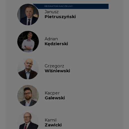
Adrian
Kędzierski
Grzegorz
Wiśniewski
Kacper
Galewski
Kamil
Zawicki
KKG
Legal