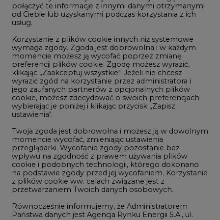
połączyć te informacje z innymi danymi otrzymanymi
LTE450
od Ciebie lub uzyskanymi podczas korzystania z ich
usług.
Korzystanie z plików cookie innych niż systemowe
Innowacje i AI
wymaga zgody. Zgoda jest dobrowolna i w każdym
momencie możesz ją wycofać poprzez zmianę
Telekomunikacja i IT
preferencji plików cookie. Zgodę możesz wyrazić,
klikając „Zaakceptuj wszystkie". Jeżeli nie chcesz
Handel emisjami CO2
wyrazić zgód na korzystanie przez administratora i
Wodór
jego zaufanych partnerów z opcjonalnych plików
cookie, możesz zdecydować o swoich preferencjach
Górnictwo
wybierając je poniżej i klikając przycisk „Zapisz
ustawienia".
Zmiany klimatyczne
Twoja zgoda jest dobrowolna i możesz ją w dowolnym
momencie wycofać, zmieniając ustawienia
przeglądarki. Wycofanie zgody pozostanie bez
Atom
wpływu na zgodność z prawem używania plików
Fotowoltaika
cookie i podobnych technologii, którego dokonano
na podstawie zgody przed jej wycofaniem. Korzystanie
Offshore wind
z plików cookie ww. celach związane jest z
przetwarzaniem Twoich danych osobowych.
Magazyny energii
Równocześnie informujemy, że Administratorem
Zielone samorządy
Państwa danych jest Agencja Rynku Energii S.A., ul.