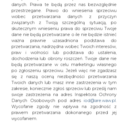
danych. Prawa te będą przez nas bezwzględnie
przestrzegane. Prawo do wniesienia sprzeciwu
Stanowisko Orlenu w sprawie
przejęcia Grupy Lotos
wobec przetwarzania danych z przyczyn
związanych z Twoją szczególną sytuacją, po
skutecznym wniesieniu prawa do sprzeciwu Twoje
dane nie będą przetwarzane o ile nie będzie istnieć
ważna prawnie uzasadniona podstawa do
przetwarzania, nadrzędna wobec Twoich interesów,
praw i wolności lub podstawa do ustalenia,
W nawiązaniu do dzisiejszej konferencji
dochodzenia lub obrony roszczeń. Twoje dane nie
Grzegorza Schetyny i kandydata na
będą przetwarzane w celu marketingu własnego
prezydenta Gdańska - Jarosława Wałęsy
po zgłoszeniu sprzeciwu. Jeżeli więc nie zgadzasz
się z naszą oceną niezbędności przetwarzania
oraz nieprawdziwych informacji przez
Twoich danych lub masz inne zastrzeżenia w tym
nich przekazanych, informujemy, że
zakresie, koniecznie zgłoś sprzeciw lub prześlij nam
przejęcie Lotosu przez PKN Orlen w
swoje zastrzeżenia na adres Inspektora Ochrony
żaden sposób nie ograniczy wpłat do
Danych Osobowych pod adres
iod@are.waw.pl
.
lokalnych budżetów z tytułu podatków -
Wycofanie zgody nie wpływa na zgodność z
napisał Orlen w swoim komunikacie.
prawem przetwarzania dokonanego przed jej
wycofaniem.
PKN zwrócił uwagę, że celem prowadzonego procesu
nie jest ograniczanie korzyści dla regionu. Odnosi się to