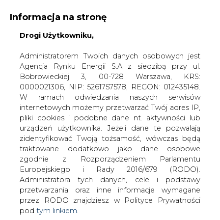
Informacja na stronę
Drogi Użytkowniku,
KONTAKT:
REDAKCJA@CIRE.PL
WYDAWCA PORTALU:
Administratorem Twoich danych osobowych jest
Agencja Rynku Energii S.A z siedzibą przy ul.
A
A
A
WIELKOŚĆ TEKSTU
WYSOKI KONTRAST
Bobrowieckiej 3, 00-728 Warszawa, KRS:
0000021306, NIP: 5261757578, REGON: 012435148.
ZALOGUJ SIĘ
W ramach odwiedzania naszych serwisów
internetowych możemy przetwarzać Twój adres IP,
pliki cookies i podobne dane nt. aktywności lub
urządzeń użytkownika. Jeżeli dane te pozwalają
zidentyfikować Twoją tożsamość, wówczas będą
traktowane dodatkowo jako dane osobowe
zgodnie z Rozporządzeniem Parlamentu
Europejskiego i Rady 2016/679 (RODO).
Administratora tych danych, cele i podstawy
przetwarzania oraz inne informacje wymagane
przez RODO znajdziesz w Polityce Prywatności
pod
tym linkiem.
WŁĄCZ CIRE.TV