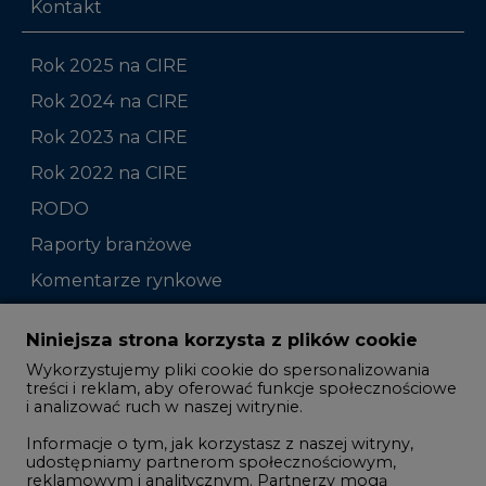
Kontakt
Rok 2025 na CIRE
Rok 2024 na CIRE
Rok 2023 na CIRE
Rok 2022 na CIRE
RODO
Raporty branżowe
Komentarze rynkowe
Zmiany kadrowe na rynku
Niniejsza strona korzysta z plików cookie
Wykorzystujemy pliki cookie do spersonalizowania
Studio CIRE
treści i reklam, aby oferować funkcje społecznościowe
i analizować ruch w naszej witrynie.
Rozmowy o energetyce
Informacje o tym, jak korzystasz z naszej witryny,
Gospodarka
udostępniamy partnerom społecznościowym,
reklamowym i analitycznym. Partnerzy mogą
Geopolityka