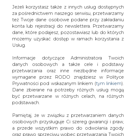
Jeżeli korzystasz także z innych usług dostępnych
za pośrednictwem naszego serwisu, przetwarzamy
też Twoje dane osobowe podane przy zakładaniu
konta lub rejestracji do newslettera. Przetwarzamy
Strona główna
/
RYNEK PALIW
/
Stanowisko Orlenu w
dane, które podajesz, pozostawiasz lub do których
sprawie przejęcia Grupy Lotos
możemy uzyskać dostęp w ramach korzystania z
Usług.
2018-10-17 00:00
drukuj
Informacje dotyczące Administratora Twoich
skomentuj
danych osobowych a także cele i podstawy
udostępnij
:
przetwarzania oraz inne niezbędne informacje
wymagane przez RODO znajdziesz w Polityce
Prywatności pod wskazanym linkiem (
tym linkiem
).
Dane zbierane na potrzeby różnych usług mogą
być przetwarzane w różnych celach, na różnych
podstawach.
Pamiętaj, że w związku z przetwarzaniem danych
osobowych przysługuje Ci szereg gwarancji i praw,
a przede wszystkim prawo do odwołania zgody
oraz prawo sprzeciwu wobec przetwarzania Twoich