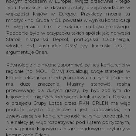
nowym procesem w Europie. Wręcz przeciwnie - tego
typu transakcje już dawno zostały przeprowadzone w
większości krajów w Europie. Przykłady można tu
mnożyć - np. Grupa MOL powstała w wyniku konsolidacji
9 węgierskich firm z sektora naftowo-gazowego.
Podobnie było w przypadku takich spółek jak: norweski
Statoil, hiszpański Repsol, portugalski GalpEnergia,
włoskie ENI, austriackie OMV czy francuski Total -
argumentuje Orlen.
Równolegle nie można zapomnieć, że nasi konkurenci w
regionie (np. MOL i OMV) aktualizują swoje strategie, w
których ekspansja międzynarodowa na rynki ościenne
ma duże znaczenie. Musimy stanowić realną
przeciwwagę dla dużych graczy, by być zdolnym do
krajowego i międzynarodowego konkurowania. Decyzja
o przejęciu Grupy Lotos przez PKN ORLEN ma więc
podłoże czysto biznesowe i jest odpowiedzią na
zwiększającą się konkurencyjność na rynku europejskim.
Nie należy jej więc rozpatrywać pod kątem politycznym,
ani na gruncie krajowym, ani samorządowym - czytamy w
komunikacie Orlenu.