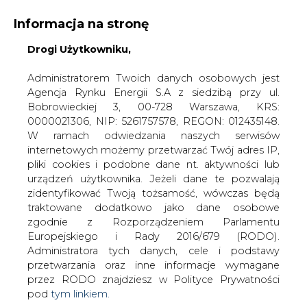
Informacja na stronę
Drogi Użytkowniku,
KONTAKT:
REDAKCJA@CIRE.PL
WYDAWCA PORTALU:
Administratorem Twoich danych osobowych jest
Agencja Rynku Energii S.A z siedzibą przy ul.
A
A
A
WIELKOŚĆ TEKSTU
WYSOKI KONTRAST
Bobrowieckiej 3, 00-728 Warszawa, KRS:
0000021306, NIP: 5261757578, REGON: 012435148.
ZALOGUJ SIĘ
W ramach odwiedzania naszych serwisów
internetowych możemy przetwarzać Twój adres IP,
pliki cookies i podobne dane nt. aktywności lub
urządzeń użytkownika. Jeżeli dane te pozwalają
zidentyfikować Twoją tożsamość, wówczas będą
traktowane dodatkowo jako dane osobowe
zgodnie z Rozporządzeniem Parlamentu
Europejskiego i Rady 2016/679 (RODO).
Administratora tych danych, cele i podstawy
przetwarzania oraz inne informacje wymagane
przez RODO znajdziesz w Polityce Prywatności
pod
tym linkiem.
WŁĄCZ CIRE.TV