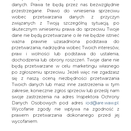
danych. Prawa te będą przez nas bezwzględnie
Przerób ropy naftowej we wrześniu 2018
przestrzegane. Prawo do wniesienia sprzeciwu
r. wzrósł o 0,9 proc. w porównaniu do
wobec przetwarzania danych z przyczyn
analogicznego okresu roku ubiegłego,
związanych z Twoją szczególną sytuacją, po
do 2.264 tys. ton - podał Główny Urząd
skutecznym wniesieniu prawa do sprzeciwu Twoje
Statystyczny.
dane nie będą przetwarzane o ile nie będzie istnieć
ważna prawnie uzasadniona podstawa do
Miesiąc do miesiąca przerób ropy spadł o 4,8 proc.
przetwarzania, nadrzędna wobec Twoich interesów,
praw i wolności lub podstawa do ustalenia,
W okresie styczeń-wrzesień przerób ropy wyniósł 20.098
dochodzenia lub obrony roszczeń. Twoje dane nie
tys. ton, czyli o 10,9 proc. więcej rdr.
będą przetwarzane w celu marketingu własnego
po zgłoszeniu sprzeciwu. Jeżeli więc nie zgadzasz
#
kraj
#
paliwa
się z naszą oceną niezbędności przetwarzania
Twoich danych lub masz inne zastrzeżenia w tym
zakresie, koniecznie zgłoś sprzeciw lub prześlij nam
Artykuł powstał bez wsparcia narzędzi sztucznej inteligencji.
Wydawca portalu CIRE zgadza się na włączenie publikacji do
swoje zastrzeżenia na adres Inspektora Ochrony
szkoleń treningowych LLM.
Danych Osobowych pod adres
iod@are.waw.pl
.
Wycofanie zgody nie wpływa na zgodność z
prawem przetwarzania dokonanego przed jej
wycofaniem.
KOMENTARZE