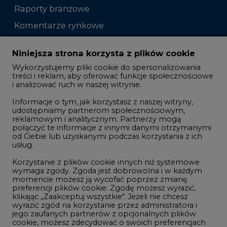
Raporty branżowe
Komentarze rynkowe
Zmiany kadrowe na rynku
Niniejsza strona korzysta z plików cookie
Wykorzystujemy pliki cookie do spersonalizowania
Studio CIRE
treści i reklam, aby oferować funkcje społecznościowe
i analizować ruch w naszej witrynie.
Rozmowy o energetyce
Informacje o tym, jak korzystasz z naszej witryny,
Gospodarka
udostępniamy partnerom społecznościowym,
reklamowym i analitycznym. Partnerzy mogą
Geopolityka
połączyć te informacje z innymi danymi otrzymanymi
LTE450
od Ciebie lub uzyskanymi podczas korzystania z ich
usług.
Korzystanie z plików cookie innych niż systemowe
Innowacje i AI
wymaga zgody. Zgoda jest dobrowolna i w każdym
momencie możesz ją wycofać poprzez zmianę
Telekomunikacja i IT
preferencji plików cookie. Zgodę możesz wyrazić,
klikając „Zaakceptuj wszystkie". Jeżeli nie chcesz
Handel emisjami CO2
wyrazić zgód na korzystanie przez administratora i
Wodór
jego zaufanych partnerów z opcjonalnych plików
cookie, możesz zdecydować o swoich preferencjach