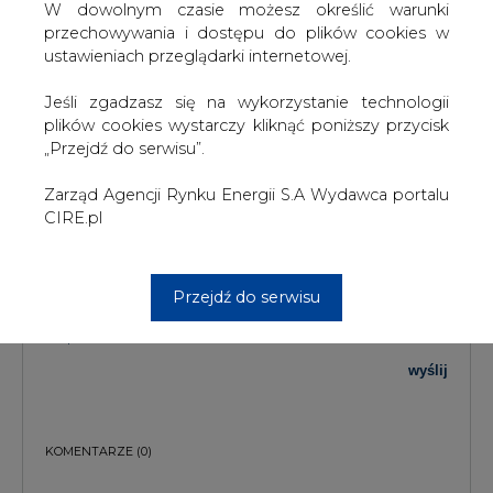
W dowolnym czasie możesz określić warunki
przechowywania i dostępu do plików cookies w
TREŚĆ KOMENTARZA
ustawieniach przeglądarki internetowej.
Jeśli zgadzasz się na wykorzystanie technologii
plików cookies wystarczy kliknąć poniższy przycisk
„Przejdź do serwisu”.
Zarząd Agencji Rynku Energii S.A Wydawca portalu
CIRE.pl
PODPIS
Przejdź do serwisu
Przesłanie komentarza oznacza akceptację zasad korzystania z portalu
cire.pl
wyślij
KOMENTARZE
(0)