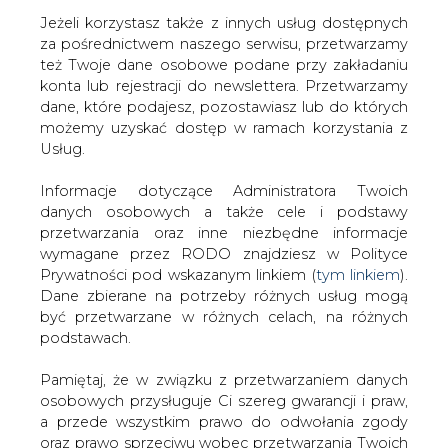
Jeżeli korzystasz także z innych usług dostępnych
za pośrednictwem naszego serwisu, przetwarzamy
też Twoje dane osobowe podane przy zakładaniu
konta lub rejestracji do newslettera. Przetwarzamy
Strona główna
/
RYNEK PALIW
/
GUS: przerób ropy
dane, które podajesz, pozostawiasz lub do których
naftowej we wrześniu wzrósł o 0,9 proc. rdr
możemy uzyskać dostęp w ramach korzystania z
Usług.
2018-10-23 00:00
drukuj
Informacje dotyczące Administratora Twoich
skomentuj
danych osobowych a także cele i podstawy
udostępnij
:
przetwarzania oraz inne niezbędne informacje
wymagane przez RODO znajdziesz w Polityce
Prywatności pod wskazanym linkiem (
tym linkiem
).
Dane zbierane na potrzeby różnych usług mogą
GUS: przerób ropy naftowej we
być przetwarzane w różnych celach, na różnych
wrześniu wzrósł o 0,9 proc. rdr
podstawach.
Pamiętaj, że w związku z przetwarzaniem danych
osobowych przysługuje Ci szereg gwarancji i praw,
a przede wszystkim prawo do odwołania zgody
oraz prawo sprzeciwu wobec przetwarzania Twoich