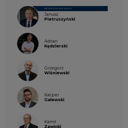
REDAKTOR NACZELNY
Janusz
Pietruszyński
Adrian
Kędzierski
Grzegorz
Wiśniewski
Kacper
Galewski
Kamil
Zawicki