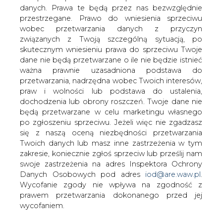
danych. Prawa te będą przez nas bezwzględnie
Początek tygodnia na rynku ropy
przestrzegane. Prawo do wniesienia sprzeciwu
naftowej nie przynosi istotnych zmian
wobec przetwarzania danych z przyczyn
na wykresie cen tego surowca.
związanych z Twoją szczególną sytuacją, po
Notowania europejskiej ropy Brent
skutecznym wniesieniu prawa do sprzeciwu Twoje
wciąż nie przekraczają poziomu 73 USD
dane nie będą przetwarzane o ile nie będzie istnieć
za baryłkę, natomiast cena
ważna prawnie uzasadniona podstawa do
amerykańskiej ropy gatunku WTI
przetwarzania, nadrzędna wobec Twoich interesów,
znajduje się poniżej poziomu 63 USD za
praw i wolności lub podstawa do ustalenia,
baryłkę.
dochodzenia lub obrony roszczeń. Twoje dane nie
będą przetwarzane w celu marketingu własnego
Presja na spadek cen ropy naftowej jest wyraźna, nawet
po zgłoszeniu sprzeciwu. Jeżeli więc nie zgadzasz
pomimo wejścia w życie amerykańskich sankcji na Iran. W
się z naszą oceną niezbędności przetwarzania
minioną niedzielę, 4 listopada, upłynął termin na
Twoich danych lub masz inne zastrzeżenia w tym
dopasowanie się sojuszników Stanów Zjednoczonych do
zakresie, koniecznie zgłoś sprzeciw lub prześlij nam
sankcji, czyli w praktyce: na ich wycofanie się z kupowania
swoje zastrzeżenia na adres Inspektora Ochrony
irańskiej ropy naftowej. Jednak już od wielu tygodni
Danych Osobowych pod adres
iod@are.waw.pl
.
spekulowano, że spadek irańskiej produkcji i eksportu
Wycofanie zgody nie wpływa na zgodność z
ropy do zera jest w zasadzie niemożliwy, bowiem dla
prawem przetwarzania dokonanego przed jej
niektórych państw Iran jest na tyle ważnym dostawcą
wycofaniem.
ropy naftowej, że są skłonne kupować surowiec z tego