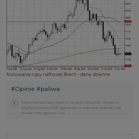
Notowania ropy naftowej Brent - dane dzienne
#
Opinie
#
paliwa
Artykuł powstał bez wsparcia narzędzi sztucznej inteligencji.
Wydawca portalu CIRE zgadza się na włączenie publikacji do
szkoleń treningowych LLM.