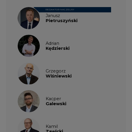
REDAKTOR NACZELNY
Janusz
Pietruszyński
Adrian
Kędzierski
Grzegorz
Wiśniewski
Kacper
Galewski
Kamil
Zawicki