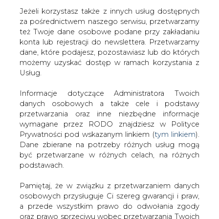
Jeżeli korzystasz także z innych usług dostępnych
za pośrednictwem naszego serwisu, przetwarzamy
też Twoje dane osobowe podane przy zakładaniu
konta lub rejestracji do newslettera. Przetwarzamy
Strona główna
/
RYNEK PALIW
/
Osiem krajów
dane, które podajesz, pozostawiasz lub do których
wyłączonych z sankcji na Iran
możemy uzyskać dostęp w ramach korzystania z
Usług.
2018-11-06 00:00
drukuj
Informacje dotyczące Administratora Twoich
skomentuj
danych osobowych a także cele i podstawy
udostępnij
:
przetwarzania oraz inne niezbędne informacje
wymagane przez RODO znajdziesz w Polityce
Prywatności pod wskazanym linkiem (
tym linkiem
).
Dane zbierane na potrzeby różnych usług mogą
Osiem krajów wyłączonych z
być przetwarzane w różnych celach, na różnych
sankcji na Iran
podstawach.
Pamiętaj, że w związku z przetwarzaniem danych
osobowych przysługuje Ci szereg gwarancji i praw,
a przede wszystkim prawo do odwołania zgody
oraz prawo sprzeciwu wobec przetwarzania Twoich