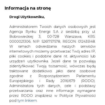
Informacja na stronę
Drogi Użytkowniku,
KONTAKT:
REDAKCJA@CIRE.PL
WYDAWCA PORTALU:
Administratorem Twoich danych osobowych jest
Agencja Rynku Energii S.A z siedzibą przy ul.
A
A
A
WIELKOŚĆ TEKSTU
WYSOKI KONTRAST
Bobrowieckiej 3, 00-728 Warszawa, KRS:
0000021306, NIP: 5261757578, REGON: 012435148.
ZALOGUJ SIĘ
W ramach odwiedzania naszych serwisów
internetowych możemy przetwarzać Twój adres IP,
pliki cookies i podobne dane nt. aktywności lub
urządzeń użytkownika. Jeżeli dane te pozwalają
zidentyfikować Twoją tożsamość, wówczas będą
traktowane dodatkowo jako dane osobowe
zgodnie z Rozporządzeniem Parlamentu
Europejskiego i Rady 2016/679 (RODO).
Administratora tych danych, cele i podstawy
przetwarzania oraz inne informacje wymagane
przez RODO znajdziesz w Polityce Prywatności
pod
tym linkiem.
WŁĄCZ CIRE.TV