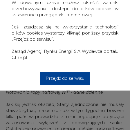
źródła nawet mimo gróźb USA.
W dowolnym czasie możesz określić warunki
przechowywania i dostępu do plików cookies w
ustawieniach przeglądarki internetowej.
Jeśli zgadzasz się na wykorzystanie technologii
plików cookies wystarczy kliknąć poniższy przycisk
„Przejdź do serwisu”.
Zarząd Agencji Rynku Energii S.A Wydawca portalu
CIRE.pl
Przejdź do serwisu
Notowania ropy naftowej WTI - dane dzienne
Jak się jednak okazało, Stany Zjednoczone nie musiały
stawiać sytuacji na ostrzu noża w tym tygodniu, bowiem
kilka państw prowadziło z nimi negocjacje dotyczące
zastosowania wyłączeń z obowiązujących sankcji.
Ostatecznie pozwolenia na import irańskiej ropy naftowej