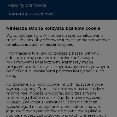
Raporty branżowe
Komentarze rynkowe
Zmiany kadrowe na rynku
Niniejsza strona korzysta z plików cookie
Wykorzystujemy pliki cookie do spersonalizowania
Studio CIRE
treści i reklam, aby oferować funkcje społecznościowe
i analizować ruch w naszej witrynie.
Rozmowy o energetyce
Informacje o tym, jak korzystasz z naszej witryny,
Gospodarka
udostępniamy partnerom społecznościowym,
reklamowym i analitycznym. Partnerzy mogą
Geopolityka
połączyć te informacje z innymi danymi otrzymanymi
LTE450
od Ciebie lub uzyskanymi podczas korzystania z ich
usług.
Korzystanie z plików cookie innych niż systemowe
Innowacje i AI
wymaga zgody. Zgoda jest dobrowolna i w każdym
momencie możesz ją wycofać poprzez zmianę
Telekomunikacja i IT
preferencji plików cookie. Zgodę możesz wyrazić,
klikając „Zaakceptuj wszystkie". Jeżeli nie chcesz
Handel emisjami CO2
wyrazić zgód na korzystanie przez administratora i
Wodór
jego zaufanych partnerów z opcjonalnych plików
cookie, możesz zdecydować o swoich preferencjach