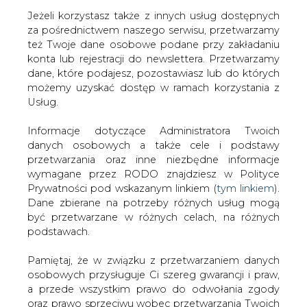
Jeżeli korzystasz także z innych usług dostępnych
za pośrednictwem naszego serwisu, przetwarzamy
też Twoje dane osobowe podane przy zakładaniu
konta lub rejestracji do newslettera. Przetwarzamy
Strona główna
/
RYNEK PALIW
/
Rekordowy import
dane, które podajesz, pozostawiasz lub do których
ropy naftowej do Chin
możemy uzyskać dostęp w ramach korzystania z
Usług.
2018-11-08 00:00
drukuj
Informacje dotyczące Administratora Twoich
skomentuj
danych osobowych a także cele i podstawy
udostępnij
:
przetwarzania oraz inne niezbędne informacje
wymagane przez RODO znajdziesz w Polityce
Prywatności pod wskazanym linkiem (
tym linkiem
).
Dane zbierane na potrzeby różnych usług mogą
Rekordowy import ropy naftowej
być przetwarzane w różnych celach, na różnych
do Chin
podstawach.
Pamiętaj, że w związku z przetwarzaniem danych
osobowych przysługuje Ci szereg gwarancji i praw,
a przede wszystkim prawo do odwołania zgody
oraz prawo sprzeciwu wobec przetwarzania Twoich