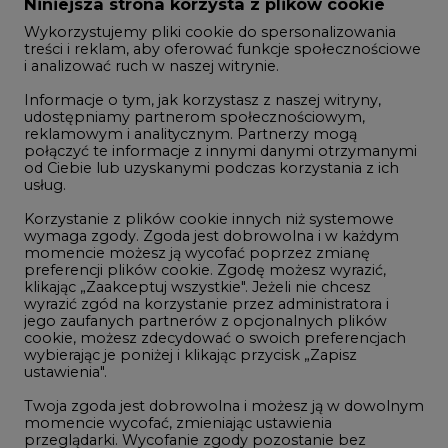
Zmiany kadrowe na rynku
Niniejsza strona korzysta z plików cookie
Wykorzystujemy pliki cookie do spersonalizowania
Studio CIRE
treści i reklam, aby oferować funkcje społecznościowe
i analizować ruch w naszej witrynie.
Rozmowy o energetyce
Informacje o tym, jak korzystasz z naszej witryny,
Gospodarka
udostępniamy partnerom społecznościowym,
reklamowym i analitycznym. Partnerzy mogą
Geopolityka
połączyć te informacje z innymi danymi otrzymanymi
LTE450
od Ciebie lub uzyskanymi podczas korzystania z ich
usług.
Korzystanie z plików cookie innych niż systemowe
Innowacje i AI
wymaga zgody. Zgoda jest dobrowolna i w każdym
momencie możesz ją wycofać poprzez zmianę
Telekomunikacja i IT
preferencji plików cookie. Zgodę możesz wyrazić,
klikając „Zaakceptuj wszystkie". Jeżeli nie chcesz
Handel emisjami CO2
wyrazić zgód na korzystanie przez administratora i
Wodór
jego zaufanych partnerów z opcjonalnych plików
cookie, możesz zdecydować o swoich preferencjach
Górnictwo
wybierając je poniżej i klikając przycisk „Zapisz
ustawienia".
Zmiany klimatyczne
Twoja zgoda jest dobrowolna i możesz ją w dowolnym
momencie wycofać, zmieniając ustawienia
przeglądarki. Wycofanie zgody pozostanie bez
Atom