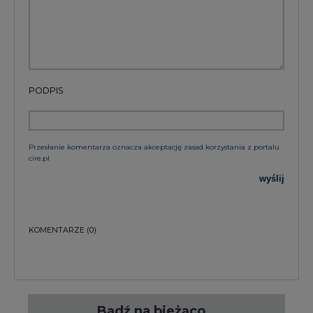
PODPIS
Przesłanie komentarza oznacza akceptację zasad korzystania z portalu
cire.pl
wyślij
KOMENTARZE
(0)
Bądź na bieżąco