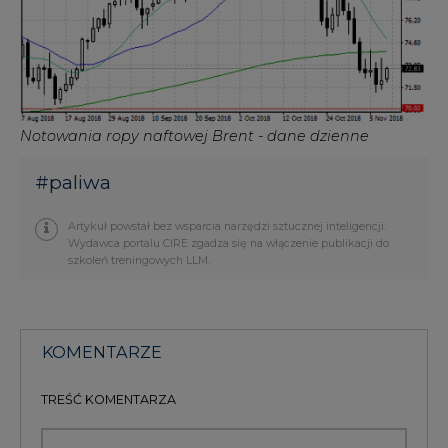
Notowania ropy naftowej Brent - dane dzienne
#
paliwa
Artykuł powstał bez wsparcia narzędzi sztucznej inteligencji.
Wydawca portalu CIRE zgadza się na włączenie publikacji do
szkoleń treningowych LLM.
KOMENTARZE
TREŚĆ KOMENTARZA