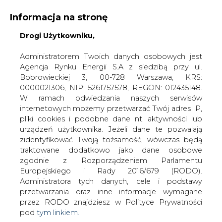
Informacja na stronę
Drogi Użytkowniku,
KONTAKT:
REDAKCJA@CIRE.PL
WYDAWCA PORTALU:
Administratorem Twoich danych osobowych jest
Agencja Rynku Energii S.A z siedzibą przy ul.
A
A
A
WIELKOŚĆ TEKSTU
WYSOKI KONTRAST
Bobrowieckiej 3, 00-728 Warszawa, KRS:
0000021306, NIP: 5261757578, REGON: 012435148.
ZALOGUJ SIĘ
W ramach odwiedzania naszych serwisów
internetowych możemy przetwarzać Twój adres IP,
pliki cookies i podobne dane nt. aktywności lub
urządzeń użytkownika. Jeżeli dane te pozwalają
zidentyfikować Twoją tożsamość, wówczas będą
traktowane dodatkowo jako dane osobowe
zgodnie z Rozporządzeniem Parlamentu
Europejskiego i Rady 2016/679 (RODO).
Administratora tych danych, cele i podstawy
przetwarzania oraz inne informacje wymagane
przez RODO znajdziesz w Polityce Prywatności
pod
tym linkiem.
WŁĄCZ CIRE.TV