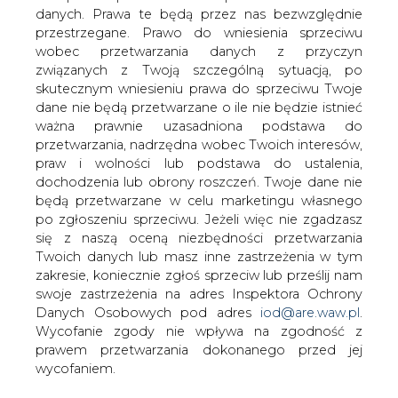
danych. Prawa te będą przez nas bezwzględnie
Wczorajsze próby dynamicznego
przestrzegane. Prawo do wniesienia sprzeciwu
odbicia cen ropy naftowej w górę
wobec przetwarzania danych z przyczyn
zakończyły się fiaskiem, ale dzisiejszy
związanych z Twoją szczególną sytuacją, po
poranek przynosi ruch wzrostowy. Cena
skutecznym wniesieniu prawa do sprzeciwu Twoje
europejskiej ropy Brent wciąż oscyluje
dane nie będą przetwarzane o ile nie będzie istnieć
w pobliżu 72-73 USD za baryłkę, podczas
ważna prawnie uzasadniona podstawa do
gdy notowania ropy WTI w USA
przetwarzania, nadrzędna wobec Twoich interesów,
poruszają się w okolicach poziomu 62
praw i wolności lub podstawa do ustalenia,
USD za baryłkę.
dochodzenia lub obrony roszczeń. Twoje dane nie
będą przetwarzane w celu marketingu własnego
Zniżkom cen ropy naftowej wczoraj sprzyjały dane
po zgłoszeniu sprzeciwu. Jeżeli więc nie zgadzasz
dotyczące rekordowej produkcji ropy naftowej w USA,
się z naszą oceną niezbędności przetwarzania
która w minionym tygodniu sięgnęła aż 11,6 mln baryłek
Twoich danych lub masz inne zastrzeżenia w tym
dziennie. To pozwoliło zapasom wzrosnąć o solidne 5,8
zakresie, koniecznie zgłoś sprzeciw lub prześlij nam
mln baryłek w poprzednim tygodniu, czyli o około dwa
swoje zastrzeżenia na adres Inspektora Ochrony
razy więcej niż oczekiwano na rynku. Zwyżka zapasów
Danych Osobowych pod adres
iod@are.waw.pl
.
ropy w Stanach Zjednoczonych to zjawisko trwające już
Wycofanie zgody nie wpływa na zgodność z
od wielu tygodni, które w pewnym stopniu przyczynia się
prawem przetwarzania dokonanego przed jej
do spadków cen ropy naftowej w ostatnim czasie.
wycofaniem.