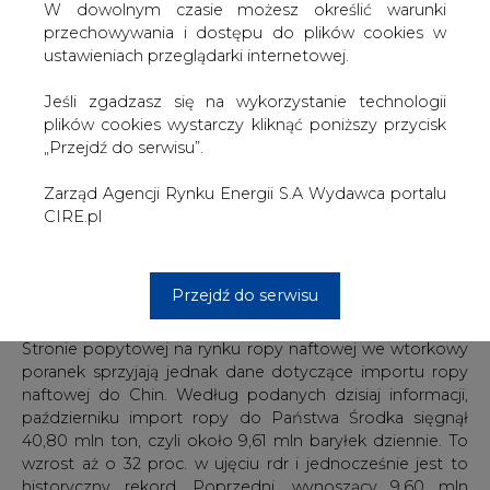
W dowolnym czasie możesz określić warunki
przechowywania i dostępu do plików cookies w
ustawieniach przeglądarki internetowej.
Jeśli zgadzasz się na wykorzystanie technologii
plików cookies wystarczy kliknąć poniższy przycisk
„Przejdź do serwisu”.
Zarząd Agencji Rynku Energii S.A Wydawca portalu
CIRE.pl
Przejdź do serwisu
Notowania ropy naftowej WTI - dane dzienne
Stronie popytowej na rynku ropy naftowej we wtorkowy
poranek sprzyjają jednak dane dotyczące importu ropy
naftowej do Chin. Według podanych dzisiaj informacji,
październiku import ropy do Państwa Środka sięgnął
40,80 mln ton, czyli około 9,61 mln baryłek dziennie. To
wzrost aż o 32 proc. w ujęciu rdr i jednocześnie jest to
historyczny rekord. Poprzedni, wynoszący 9,60 mln