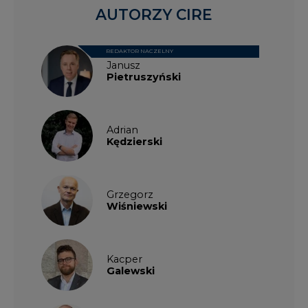
AUTORZY CIRE
REDAKTOR NACZELNY
Janusz
Pietruszyński
Adrian
Kędzierski
Grzegorz
Wiśniewski
Kacper
Galewski