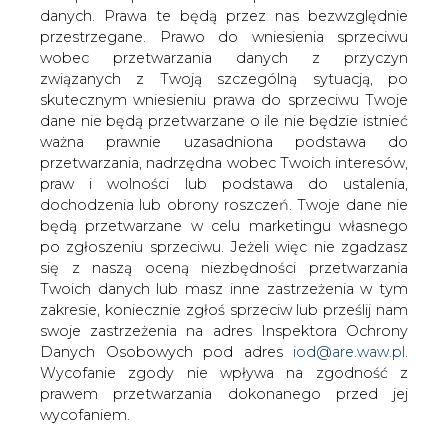
danych. Prawa te będą przez nas bezwzględnie
Produkcja węgla kamiennego w
przestrzegane. Prawo do wniesienia sprzeciwu
październiku 2018 r. w Polsce spadła o
wobec przetwarzania danych z przyczyn
1,6 proc. w porównaniu do
związanych z Twoją szczególną sytuacją, po
analogicznego okresu roku ubiegłego i
skutecznym wniesieniu prawa do sprzeciwu Twoje
wyniosła 5.884 tys. ton - podał Główny
dane nie będą przetwarzane o ile nie będzie istnieć
Urząd Statystyczny.
ważna prawnie uzasadniona podstawa do
przetwarzania, nadrzędna wobec Twoich interesów,
Produkcja węgla w październiku 2018 r. wzrosła w
praw i wolności lub podstawa do ustalenia,
porównaniu września o 19,7 proc.
dochodzenia lub obrony roszczeń. Twoje dane nie
będą przetwarzane w celu marketingu własnego
W okresie styczeń-październik produkcja wyniosła 53.345
po zgłoszeniu sprzeciwu. Jeżeli więc nie zgadzasz
tys. ton, o 3,2 proc. mniej niż w analogicznym okresie
się z naszą oceną niezbędności przetwarzania
ubiegłego roku.
Twoich danych lub masz inne zastrzeżenia w tym
zakresie, koniecznie zgłoś sprzeciw lub prześlij nam
#
kraj
#
paliwa
swoje zastrzeżenia na adres Inspektora Ochrony
Danych Osobowych pod adres
iod@are.waw.pl
.
Wycofanie zgody nie wpływa na zgodność z
Artykuł powstał bez wsparcia narzędzi sztucznej inteligencji.
Wydawca portalu CIRE zgadza się na włączenie publikacji do
prawem przetwarzania dokonanego przed jej
szkoleń treningowych LLM.
wycofaniem.