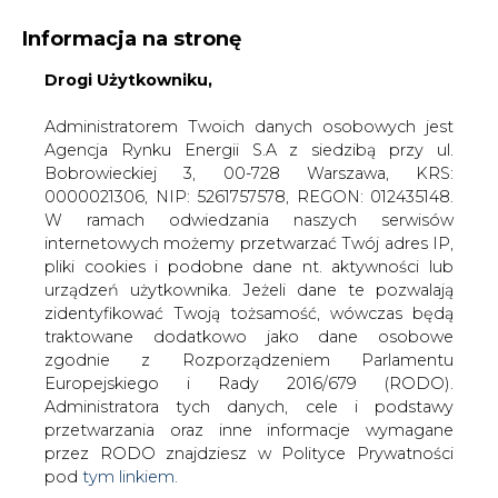
Informacja na stronę
Drogi Użytkowniku,
KONTAKT:
REDAKCJA@CIRE.PL
WYDAWCA PORTALU:
Administratorem Twoich danych osobowych jest
Agencja Rynku Energii S.A z siedzibą przy ul.
A
A
A
WIELKOŚĆ TEKSTU
WYSOKI KONTRAST
Bobrowieckiej 3, 00-728 Warszawa, KRS:
0000021306, NIP: 5261757578, REGON: 012435148.
ZALOGUJ SIĘ
W ramach odwiedzania naszych serwisów
internetowych możemy przetwarzać Twój adres IP,
pliki cookies i podobne dane nt. aktywności lub
urządzeń użytkownika. Jeżeli dane te pozwalają
zidentyfikować Twoją tożsamość, wówczas będą
traktowane dodatkowo jako dane osobowe
zgodnie z Rozporządzeniem Parlamentu
Europejskiego i Rady 2016/679 (RODO).
Administratora tych danych, cele i podstawy
przetwarzania oraz inne informacje wymagane
przez RODO znajdziesz w Polityce Prywatności
pod
tym linkiem.
WŁĄCZ CIRE.TV