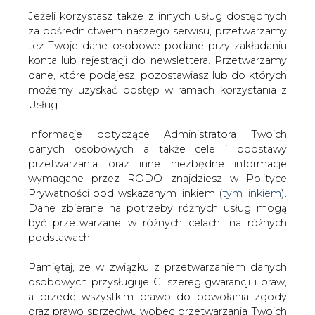
Jeżeli korzystasz także z innych usług dostępnych
za pośrednictwem naszego serwisu, przetwarzamy
też Twoje dane osobowe podane przy zakładaniu
konta lub rejestracji do newslettera. Przetwarzamy
Strona główna
/
RYNEK PALIW
/
Produkcja węgla
dane, które podajesz, pozostawiasz lub do których
kamiennego w październiku spadła o 1,6 proc.
możemy uzyskać dostęp w ramach korzystania z
Usług.
2018-11-27 00:00
drukuj
Informacje dotyczące Administratora Twoich
skomentuj
danych osobowych a także cele i podstawy
udostępnij
:
przetwarzania oraz inne niezbędne informacje
wymagane przez RODO znajdziesz w Polityce
Prywatności pod wskazanym linkiem (
tym linkiem
).
Dane zbierane na potrzeby różnych usług mogą
Produkcja węgla kamiennego w
być przetwarzane w różnych celach, na różnych
październiku spadła o 1,6 proc.
podstawach.
Pamiętaj, że w związku z przetwarzaniem danych
osobowych przysługuje Ci szereg gwarancji i praw,
a przede wszystkim prawo do odwołania zgody
oraz prawo sprzeciwu wobec przetwarzania Twoich