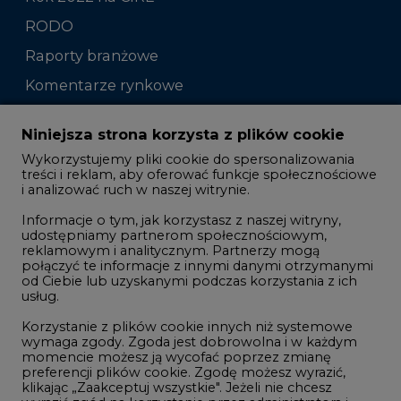
RODO
Raporty branżowe
Komentarze rynkowe
Zmiany kadrowe na rynku
Niniejsza strona korzysta z plików cookie
Wykorzystujemy pliki cookie do spersonalizowania
Studio CIRE
treści i reklam, aby oferować funkcje społecznościowe
i analizować ruch w naszej witrynie.
Rozmowy o energetyce
Informacje o tym, jak korzystasz z naszej witryny,
Gospodarka
udostępniamy partnerom społecznościowym,
reklamowym i analitycznym. Partnerzy mogą
Geopolityka
połączyć te informacje z innymi danymi otrzymanymi
LTE450
od Ciebie lub uzyskanymi podczas korzystania z ich
usług.
Korzystanie z plików cookie innych niż systemowe
Innowacje i AI
wymaga zgody. Zgoda jest dobrowolna i w każdym
momencie możesz ją wycofać poprzez zmianę
Telekomunikacja i IT
preferencji plików cookie. Zgodę możesz wyrazić,
klikając „Zaakceptuj wszystkie". Jeżeli nie chcesz
Handel emisjami CO2