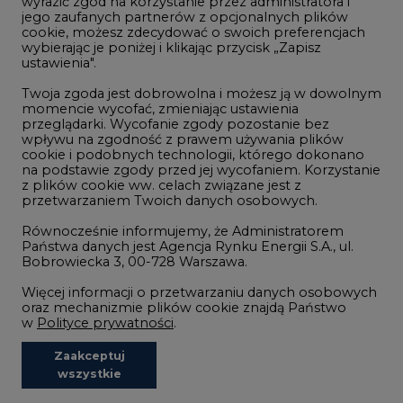
wyrazić zgód na korzystanie przez administratora i
Wodór
jego zaufanych partnerów z opcjonalnych plików
cookie, możesz zdecydować o swoich preferencjach
Górnictwo
wybierając je poniżej i klikając przycisk „Zapisz
ustawienia".
Zmiany klimatyczne
Twoja zgoda jest dobrowolna i możesz ją w dowolnym
momencie wycofać, zmieniając ustawienia
przeglądarki. Wycofanie zgody pozostanie bez
Atom
wpływu na zgodność z prawem używania plików
Fotowoltaika
cookie i podobnych technologii, którego dokonano
na podstawie zgody przed jej wycofaniem. Korzystanie
Offshore wind
z plików cookie ww. celach związane jest z
przetwarzaniem Twoich danych osobowych.
Magazyny energii
Równocześnie informujemy, że Administratorem
Zielone samorządy
Państwa danych jest Agencja Rynku Energii S.A., ul.
Bobrowiecka 3, 00-728 Warszawa.
Zielona gospodarka
Więcej informacji o przetwarzaniu danych osobowych
oraz mechanizmie plików cookie znajdą Państwo
w
Polityce prywatności
.
Zaakceptuj
©2002-
2021 - 2026
-
CIRE.PL
Centrum Informacji o Rynku Energii
wszystkie
REDAKCJA@CIRE.PL
REKLAMA@CIRE.PL