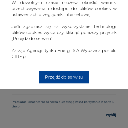
W dowolnym czasie możesz określić warunki
przechowywania i dostępu do plików cookies w
KOMENTARZE
ustawieniach przeglądarki internetowej.
Jeśli zgadzasz się na wykorzystanie technologii
TREŚĆ KOMENTARZA
plików cookies wystarczy kliknąć poniższy przycisk
„Przejdź do serwisu”.
Zarząd Agencji Rynku Energii S.A Wydawca portalu
CIRE.pl
Przejdź do serwisu
PODPIS
Przesłanie komentarza oznacza akceptację zasad korzystania z portalu
cire.pl
wyślij