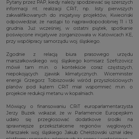
Pytany przez PAP, kiedy należy spodziewać się szerszych
informacji nt. realizacji CRiT, np. listy pierwszych
zakwalifikowanych do inicjatywy projektów, Kwieciński
odpowiedział, że nastąpi to najprawdopodobniej 11 i 13
grudnia. Już wcześniej, w ostatni piątek, spotkanie
poświęcone inicjatywie zorganizowała w Katowicach KE,
przy współpracy samorządu woj. śląskiego.
Zgodnie z relacją biura prasowego urzędu
marszałkowskiego woj. śląskiego komisarz Szefczovicz
mówił tam m.in. o kontekście coraz częstszych,
niepokojących zjawisk klimatycznych. Wiceminister
energii Grzegorz Tobiszowski wśród przyszłościowych
planów pod kątem CRiT miał wspomnieć m.in. o
projekcie redukcji metanu w kopalniach.
Mówiący o finansowaniu CRiT europarlamentarzysta
Jerzy Buzek wskazał, że w Parlamencie Europejskim
udało się przegłosować dodatkowe środki na
sprawniejsze przekształcenie regionów węglowych.
Marszałek woj. śląskiego Jakub Chełstowski uznał ideę
platformy regionów górniczych za cenną i wartościową.