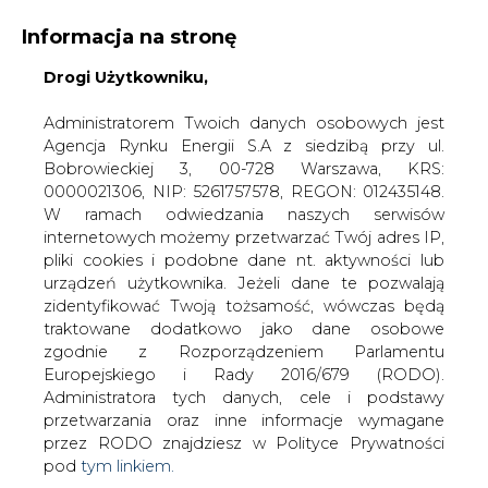
Informacja na stronę
Drogi Użytkowniku,
KONTAKT:
REDAKCJA@CIRE.PL
WYDAWCA PORTALU:
Administratorem Twoich danych osobowych jest
Agencja Rynku Energii S.A z siedzibą przy ul.
A
A
A
WIELKOŚĆ TEKSTU
WYSOKI KONTRAST
Bobrowieckiej 3, 00-728 Warszawa, KRS:
0000021306, NIP: 5261757578, REGON: 012435148.
ZALOGUJ SIĘ
W ramach odwiedzania naszych serwisów
internetowych możemy przetwarzać Twój adres IP,
pliki cookies i podobne dane nt. aktywności lub
urządzeń użytkownika. Jeżeli dane te pozwalają
zidentyfikować Twoją tożsamość, wówczas będą
traktowane dodatkowo jako dane osobowe
zgodnie z Rozporządzeniem Parlamentu
Europejskiego i Rady 2016/679 (RODO).
Administratora tych danych, cele i podstawy
przetwarzania oraz inne informacje wymagane
przez RODO znajdziesz w Polityce Prywatności
pod
tym linkiem.
WŁĄCZ CIRE.TV