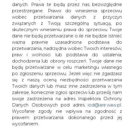
danych. Prawa te będą przez nas bezwzględnie
przestrzegane. Prawo do wniesienia sprzeciwu
Na połowę grudnia Ministerstwo
wobec przetwarzania danych z przyczyn
Inwestycji i Rozwoju, koordynujące
związanych z Twoją szczególną sytuacją, po
polskie prace nad unijną inicjatywą dot.
skutecznym wniesieniu prawa do sprzeciwu Twoje
transformacji regionów górniczych Coal
dane nie będą przetwarzane o ile nie będzie istnieć
Regions in Transition (CRiT), planuje
ważna prawnie uzasadniona podstawa do
wydarzenia poświęcone temu
przetwarzania, nadrzędna wobec Twoich interesów,
przedsięwzięciu - przekazał PAP szef
praw i wolności lub podstawa do ustalenia,
resortu Jerzy Kwieciński.
dochodzenia lub obrony roszczeń. Twoje dane nie
będą przetwarzane w celu marketingu własnego
Według wcześniejszych informacji lista projektów, które
po zgłoszeniu sprzeciwu. Jeżeli więc nie zgadzasz
jako pierwsze mają być realizowane w ramach CRiT, miała
się z naszą oceną niezbędności przetwarzania
zostać ogłoszona jeszcze na rozpoczętym oficjalnie w
Twoich danych lub masz inne zastrzeżenia w tym
poniedziałek szczycie klimatycznym COP24 w
zakresie, koniecznie zgłoś sprzeciw lub prześlij nam
Katowicach.
swoje zastrzeżenia na adres Inspektora Ochrony
Danych Osobowych pod adres
iod@are.waw.pl
.
O rozwijającej się inicjatywie dotyczącej regionów
Wycofanie zgody nie wpływa na zgodność z
górniczych minister Kwieciński oraz wiceszef Komisji
prawem przetwarzania dokonanego przed jej
Europejskiej, komisarz UE ds. unii energetycznej Marosz
wycofaniem.
Szefczowicz mówili na wtorkowym briefingu po ich
spotkaniu w trakcie COP24.