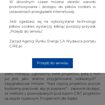
W dowolnym czasie możesz określić warunki
przechowywania i dostępu do plików cookies w
Nawiązując do pierwszej rocznicy utworzenia CRiT
ustawieniach przeglądarki internetowej.
Szefczovicz podkreślił, że trwa w tej sprawie "świetny
polityczny dialog". Jak zaznaczył, obecnie dotyczy on
Jeśli zgadzasz się na wykorzystanie technologii
kwestii: "jak patrzeć w przyszłość: jak finansować projekty
plików cookies wystarczy kliknąć poniższy przycisk
i zaplanować pod kątem realizacji przedsięwzięcia w
„Przejdź do serwisu”.
następnych latach budżet kolejnej unijnej perspektywy".
Zarząd Agencji Rynku Energii S.A Wydawca portalu
Relacjonując aktualne zaawansowanie koordynowanej
CIRE.pl
przez Szefczovicza inicjatywy Kwieciński podał m.in. że
dotyczy ona obecnie siedmiu regionów w Europie, w
tym woj. śląskiego.
Przejdź do serwisu
"Pracujemy nad udziałem Polski w tym programie już od
wielu miesięcy. Zgłosiliśmy wiele projektów, parę z nich
już jest, jako dobrze przygotowane, wdrażanych" -
zasygnalizował minister. "Nad częścią projektów jeszcze
będziemy pracowali, aby je poprawić" - zapewnił dodając,
że niektóre z przewidzianych pod kątem CRiT projektów
są objęte rządowym Programem dla Śląska.