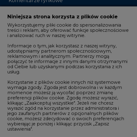
Zmiany kadrowe na rynku
Niniejsza strona korzysta z plików cookie
Wykorzystujemy pliki cookie do spersonalizowania
Studio CIRE
treści i reklam, aby oferować funkcje społecznościowe
i analizować ruch w naszej witrynie.
Rozmowy o energetyce
Informacje o tym, jak korzystasz z naszej witryny,
Gospodarka
udostępniamy partnerom społecznościowym,
reklamowym i analitycznym. Partnerzy mogą
Geopolityka
połączyć te informacje z innymi danymi otrzymanymi
LTE450
od Ciebie lub uzyskanymi podczas korzystania z ich
usług.
Korzystanie z plików cookie innych niż systemowe
Innowacje i AI
wymaga zgody. Zgoda jest dobrowolna i w każdym
momencie możesz ją wycofać poprzez zmianę
Telekomunikacja i IT
preferencji plików cookie. Zgodę możesz wyrazić,
klikając „Zaakceptuj wszystkie". Jeżeli nie chcesz
Handel emisjami CO2
wyrazić zgód na korzystanie przez administratora i
Wodór
jego zaufanych partnerów z opcjonalnych plików
cookie, możesz zdecydować o swoich preferencjach
Górnictwo
wybierając je poniżej i klikając przycisk „Zapisz
ustawienia".
Zmiany klimatyczne