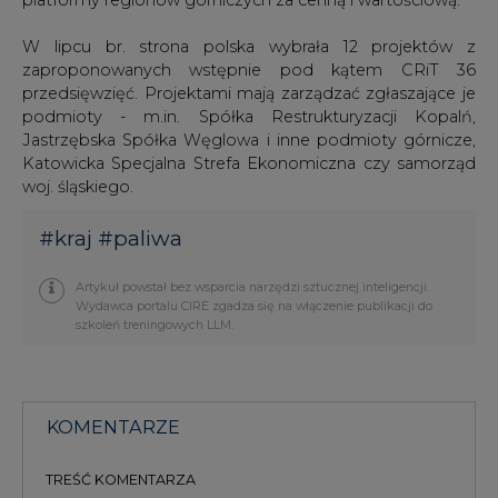
W lipcu br. strona polska wybrała 12 projektów z
zaproponowanych wstępnie pod kątem CRiT 36
przedsięwzięć. Projektami mają zarządzać zgłaszające je
podmioty - m.in. Spółka Restrukturyzacji Kopalń,
Jastrzębska Spółka Węglowa i inne podmioty górnicze,
Katowicka Specjalna Strefa Ekonomiczna czy samorząd
woj. śląskiego.
#
kraj
#
paliwa
Artykuł powstał bez wsparcia narzędzi sztucznej inteligencji.
Wydawca portalu CIRE zgadza się na włączenie publikacji do
szkoleń treningowych LLM.
KOMENTARZE
TREŚĆ KOMENTARZA