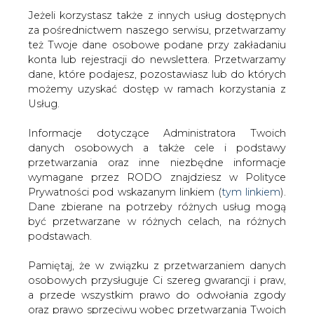
Jeżeli korzystasz także z innych usług dostępnych
za pośrednictwem naszego serwisu, przetwarzamy
też Twoje dane osobowe podane przy zakładaniu
konta lub rejestracji do newslettera. Przetwarzamy
Strona główna
/
RYNEK PALIW
/
Kwieciński: w połowie
dane, które podajesz, pozostawiasz lub do których
grudnia wydarzenia dot. Coal Regions in Transition
możemy uzyskać dostęp w ramach korzystania z
Usług.
2018-12-04 00:00
drukuj
Informacje dotyczące Administratora Twoich
skomentuj
danych osobowych a także cele i podstawy
udostępnij
:
przetwarzania oraz inne niezbędne informacje
wymagane przez RODO znajdziesz w Polityce
Prywatności pod wskazanym linkiem (
tym linkiem
).
Dane zbierane na potrzeby różnych usług mogą
Kwieciński: w połowie grudnia
być przetwarzane w różnych celach, na różnych
wydarzenia dot. Coal Regions in
podstawach.
Transition
Pamiętaj, że w związku z przetwarzaniem danych
osobowych przysługuje Ci szereg gwarancji i praw,
a przede wszystkim prawo do odwołania zgody
oraz prawo sprzeciwu wobec przetwarzania Twoich