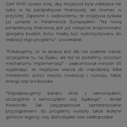
Szef MIiR wyraził wolę, aby inicjatywa była wdrażana nie
tylko w tej perspektywie finansowej, ale również w
przyszłej. Zapewnił o zadowoleniu, że inicjatywa zyskała
już uznanie w Parlamencie Europejskim. "Na nową
perspektywę finansową jest już wstępnie proponowany
specjalny budżet, który miałby być wykorzystywany do
realizacji tego programu" - powiedział.
"Pokazujemy, że ta sprawa jest dla nas szalenie ważna,
szczególnie tu, na Śląsku, ale też że potrafimy stworzyć
mechanizmy implementacji" - zaakcentował minister IiR
wyjaśniając, że inicjatywa włącza do współpracy kilka
ministerstw: prócz resortu inwestycji i rozwoju, także
energii oraz środowiska.
"Współpracujemy bardzo silnie z samorządami,
szczególnie z samorządem woj. śląskiego" - dodał
Kwieciński. Jak zasygnalizował, zainteresowanie
przystąpieniem do programu wyraziły także kolejne
górnicze regiony: woj. dolnośląskie oraz wielkopolskie.