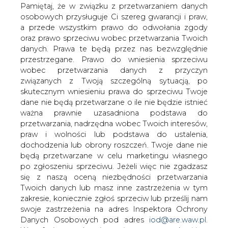
w przybliżeniu 14 mln m sześc. -
danych. Prawa te będą przez nas bezwzględnie
poinformował w piątek PERN w
przestrzegane. Prawo do wniesienia sprzeciwu
wobec przetwarzania danych z przyczyn
komunikacie.
związanych z Twoją szczególną sytuacją, po
"Już ponad 13 mln m sześc. paliwa wydała ze swoich baz
skutecznym wniesieniu prawa do sprzeciwu Twoje
Spółka PERN poprzez wszystkie kanały dystrybucji
dane nie będą przetwarzane o ile nie będzie istnieć
(autocysterny, rurociągi i kolej) w okresie od stycznia do
ważna prawnie uzasadniona podstawa do
listopada 2018 r. To blisko 10 proc. więcej niż w
przetwarzania, nadrzędna wobec Twoich interesów,
analogicznym okresie 2017 r. Według prognoz PERN
praw i wolności lub podstawa do ustalenia,
oznacza to, że 2018 rok zostanie zakończony kolejnym
dochodzenia lub obrony roszczeń. Twoje dane nie
rekordem. Obrót paliwami będzie wyższy o blisko 1 mln
będą przetwarzane w celu marketingu własnego
m sześc. i wyniesie w przybliżeniu 14 mln m sześc." -
po zgłoszeniu sprzeciwu. Jeżeli więc nie zgadzasz
czytamy.
się z naszą oceną niezbędności przetwarzania
Twoich danych lub masz inne zastrzeżenia w tym
Jak tłumaczył, cytowany w komunikacie, prezes PERN
zakresie, koniecznie zgłoś sprzeciw lub prześlij nam
Igor Wasilewski, "pakiet paliwowy, pakiet energetyczny i
swoje zastrzeżenia na adres Inspektora Ochrony
pakiet transportowy oraz rosnący PKB wpływają na
Danych Osobowych pod adres
iod@are.waw.pl
.
wzrost obrotów na rynku paliw. "Chcemy wykorzystać
Wycofanie zgody nie wpływa na zgodność z
ten trend i dlatego rozwijamy naszą infrastrukturę tak,
prawem przetwarzania dokonanego przed jej
aby klienci mogli zrealizować zwiększone
wycofaniem.
zapotrzebowanie na magazyny oraz skorzystać ze