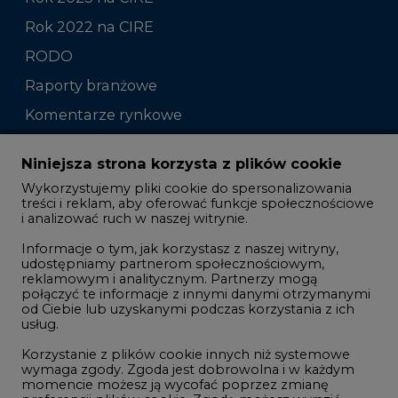
Raporty branżowe
Komentarze rynkowe
Zmiany kadrowe na rynku
Niniejsza strona korzysta z plików cookie
Wykorzystujemy pliki cookie do spersonalizowania
Studio CIRE
treści i reklam, aby oferować funkcje społecznościowe
i analizować ruch w naszej witrynie.
Rozmowy o energetyce
Informacje o tym, jak korzystasz z naszej witryny,
Gospodarka
udostępniamy partnerom społecznościowym,
reklamowym i analitycznym. Partnerzy mogą
Geopolityka
połączyć te informacje z innymi danymi otrzymanymi
LTE450
od Ciebie lub uzyskanymi podczas korzystania z ich
usług.
Korzystanie z plików cookie innych niż systemowe
Innowacje i AI
wymaga zgody. Zgoda jest dobrowolna i w każdym
momencie możesz ją wycofać poprzez zmianę
Telekomunikacja i IT
preferencji plików cookie. Zgodę możesz wyrazić,
klikając „Zaakceptuj wszystkie". Jeżeli nie chcesz
Handel emisjami CO2
wyrazić zgód na korzystanie przez administratora i
Wodór
jego zaufanych partnerów z opcjonalnych plików
cookie, możesz zdecydować o swoich preferencjach