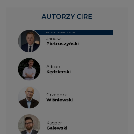
REDAKTOR NACZELNY
Janusz
Pietruszyński
Adrian
Kędzierski
Grzegorz
Wiśniewski
Kacper
Galewski
Kamil
Zawicki