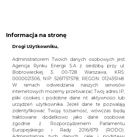
WYDAWCA PORTALU:
Informacja na stronę
A
A
A
Drogi Użytkowniku,
WIELKOŚĆ TEKSTU
WYSOKI KONTRAST
ZALOGUJ SIĘ
Administratorem Twoich danych osobowych jest
Agencja Rynku Energii S.A z siedzibą przy ul.
Bobrowieckiej 3, 00-728 Warszawa, KRS:
0000021306, NIP: 5261757578, REGON: 012435148.
W ramach odwiedzania naszych serwisów
internetowych możemy przetwarzać Twój adres IP,
pliki cookies i podobne dane nt. aktywności lub
urządzeń użytkownika. Jeżeli dane te pozwalają
zidentyfikować Twoją tożsamość, wówczas będą
traktowane dodatkowo jako dane osobowe
zgodnie z Rozporządzeniem Parlamentu
Europejskiego i Rady 2016/679 (RODO).
WŁĄCZ CIRE.TV
Administratora tych danych, cele i podstawy
przetwarzania oraz inne informacje wymagane
przez RODO znajdziesz w Polityce Prywatności
pod
tym linkiem.