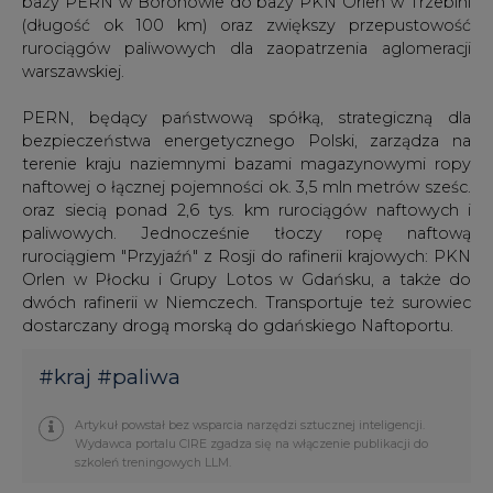
PERN, będący państwową spółką, strategiczną dla
bezpieczeństwa energetycznego Polski, zarządza na
terenie kraju naziemnymi bazami magazynowymi ropy
naftowej o łącznej pojemności ok. 3,5 mln metrów sześc.
oraz siecią ponad 2,6 tys. km rurociągów naftowych i
paliwowych. Jednocześnie tłoczy ropę naftową
rurociągiem "Przyjaźń" z Rosji do rafinerii krajowych: PKN
Orlen w Płocku i Grupy Lotos w Gdańsku, a także do
dwóch rafinerii w Niemczech. Transportuje też surowiec
dostarczany drogą morską do gdańskiego Naftoportu.
#
kraj
#
paliwa
Artykuł powstał bez wsparcia narzędzi sztucznej inteligencji.
Wydawca portalu CIRE zgadza się na włączenie publikacji do
szkoleń treningowych LLM.
KOMENTARZE