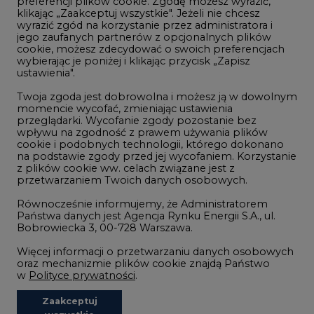
Górnictwo
wybierając je poniżej i klikając przycisk „Zapisz
ustawienia".
Zmiany klimatyczne
Twoja zgoda jest dobrowolna i możesz ją w dowolnym
momencie wycofać, zmieniając ustawienia
przeglądarki. Wycofanie zgody pozostanie bez
Atom
wpływu na zgodność z prawem używania plików
Fotowoltaika
cookie i podobnych technologii, którego dokonano
na podstawie zgody przed jej wycofaniem. Korzystanie
Offshore wind
z plików cookie ww. celach związane jest z
przetwarzaniem Twoich danych osobowych.
Magazyny energii
Równocześnie informujemy, że Administratorem
Zielone samorządy
Państwa danych jest Agencja Rynku Energii S.A., ul.
Bobrowiecka 3, 00-728 Warszawa.
Zielona gospodarka
Więcej informacji o przetwarzaniu danych osobowych
oraz mechanizmie plików cookie znajdą Państwo
w
Polityce prywatności
.
Zaakceptuj
©2002-
2021 - 2026
-
CIRE.PL
Centrum Informacji o Rynku Energii
wszystkie
REDAKCJA@CIRE.PL
REKLAMA@CIRE.PL
Niezbędne pliki cookies
Funkcjonalne pliki cookies