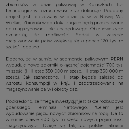
do magazynowania oleju napędowego. Obie inwestycje
oznaczają, że możliwości Spółki w zakresie
magazynowania paliw zwiększą się o ponad 120 tys. m
sześc." - podano
Dodano, że w sumie, w segmencie paliwowym PERN
wybuduje nowe zbiorniki o łącznej pojemności 700 tys.
m sześć. (I i II etap 350 000 m sześc.; III etap 350 000 m
sześc.). Jak zaznaczono, III etap będzie zależeć od
wzrostu konsumpcji w kraju i zapotrzebowania na
magazynowanie paliw i obroty baz.
Podkreślono, że "mega inwestycją" jest także rozbudowa
gdańskiego Terminala Naftowego. "Celem jest
wybudowanie pięciu nowych zbiorników na ropę. Da to
w sumie prawie 400 tys. m sześc. nowych pojemności
magazynowych. Dzieje się tak, bo polskie rafinerie
sprowadzają coraz więcej ropy drogą morską za
pośrednictwem tankowców. Chodzi o to, by jeszcze
sprawniej obsługiwać statki z surowcem zawijające do
naszego kraju" - czytamy.