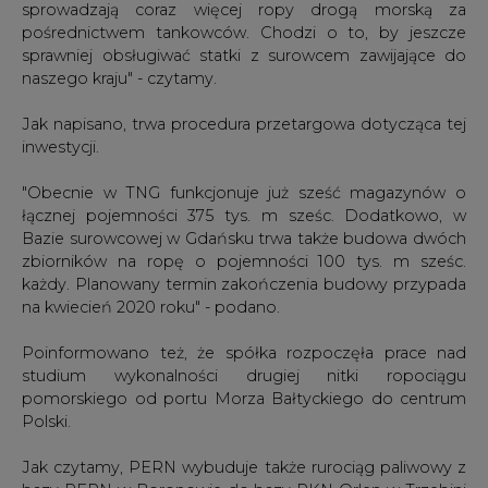
Jak napisano, trwa procedura przetargowa dotycząca tej
inwestycji.
"Obecnie w TNG funkcjonuje już sześć magazynów o
łącznej pojemności 375 tys. m sześc. Dodatkowo, w
Bazie surowcowej w Gdańsku trwa także budowa dwóch
zbiorników na ropę o pojemności 100 tys. m sześc.
każdy. Planowany termin zakończenia budowy przypada
na kwiecień 2020 roku" - podano.
Poinformowano też, że spółka rozpoczęła prace nad
studium wykonalności drugiej nitki ropociągu
pomorskiego od portu Morza Bałtyckiego do centrum
Polski.
Jak czytamy, PERN wybuduje także rurociąg paliwowy z
bazy PERN w Boronowie do bazy PKN Orlen w Trzebini
(długość ok 100 km) oraz zwiększy przepustowość
rurociągów paliwowych dla zaopatrzenia aglomeracji
warszawskiej.