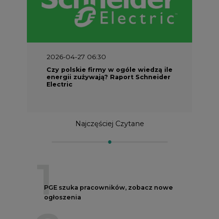
2026-04-27 06:30
Czy polskie firmy w ogóle wiedzą ile
energii zużywają? Raport Schneider
Electric
Najczęściej Czytane
1
PGE szuka pracowników, zobacz nowe
ogłoszenia
2
Budowa terminala intermodalnego w
Zabrzu wkracza w końcowy etap
realizacji