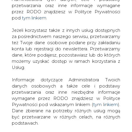
Strona główna
/
RYNEK PALIW
/
PERN: w 2018 r.
Jeżeli korzystasz także z innych usług dostępnych
padnie rekord obrotów na rynku paliw
za pośrednictwem naszego serwisu, przetwarzamy
też Twoje dane osobowe podane przy zakładaniu
2018-12-07 00:00
konta lub rejestracji do newslettera. Przetwarzamy
drukuj
dane, które podajesz, pozostawiasz lub do których
skomentuj
możemy uzyskać dostęp w ramach korzystania z
Usług.
udostępnij
:
Informacje dotyczące Administratora Twoich
danych osobowych a także cele i podstawy
PERN: w 2018 r. padnie rekord
przetwarzania oraz inne niezbędne informacje
obrotów na rynku paliw
wymagane przez RODO znajdziesz w Polityce
Prywatności pod wskazanym linkiem (
tym linkiem
).
Dane zbierane na potrzeby różnych usług mogą
być przetwarzane w różnych celach, na różnych
podstawach.
Pamiętaj, że w związku z przetwarzaniem danych
Ten rok zostanie zakończony kolejnym
osobowych przysługuje Ci szereg gwarancji i praw,
rekordem; obrót paliwami będzie
a przede wszystkim prawo do odwołania zgody
wyższy o blisko 1 mln m sześc. i wyniesie
oraz prawo sprzeciwu wobec przetwarzania Twoich