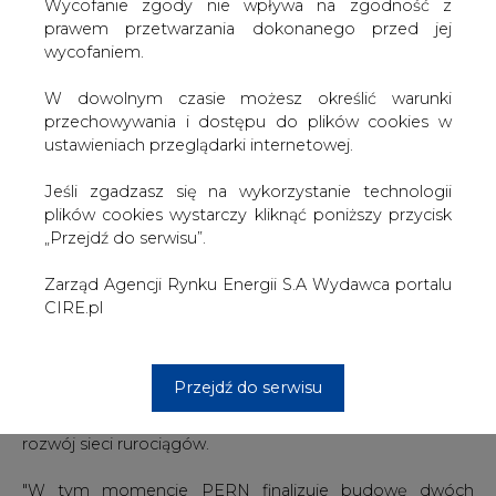
sprawnej logistyki. Do 2022 roku infrastruktura PERN w
W dowolnym czasie możesz określić warunki
sposób istotny się powiększy. W przypadku magazynów
przechowywania i dostępu do plików cookies w
na ropę będzie to wzrost o 17 proc.; magazynów
ustawieniach przeglądarki internetowej.
paliwowych o 23 proc.; a rurociągów paliwowych o 21
proc." - mówił.
Jeśli zgadzasz się na wykorzystanie technologii
plików cookies wystarczy kliknąć poniższy przycisk
Jak dodał, inwestycje PERN stanowią potężny zastrzyk
„Przejdź do serwisu”.
pieniędzy dla rodzimej gospodarki, ponieważ wszystkie
projekty spółka realizuje wspólnie z polskimi firmami. "Te
Zarząd Agencji Rynku Energii S.A Wydawca portalu
projekty to także miejsca pracy w branży budowlanej" -
CIRE.pl
podkreślił prezes PERN.
Jak poinformowano, kluczowymi wyzwaniami
Przejdź do serwisu
związanymi z rozwojem spółki do 2022 r. są: rozbudowa
nowych pojemności na paliwa i magazynów na ropę oraz
rozwój sieci rurociągów.
"W tym momencie PERN finalizuje budowę dwóch
zbiorników w bazie paliwowej w Koluszkach. Ich
technologiczny rozruch właśnie się dokonuje. Podobny
projekt jest realizowany w bazie paliw w Nowej Wsi
Wielkiej. Zbiorniki w obu lokalizacjach będą przeznaczone