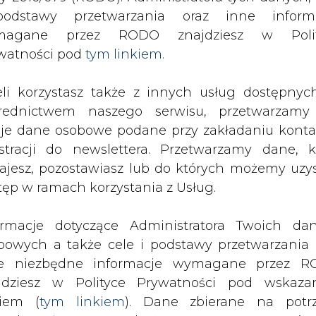
ieprawdy w dokumentach
odstawy przetwarzania oraz inne inform
magane przez RODO znajdziesz w Polit
watności pod
tym linkiem.
eli korzystasz także z innych usług dostępnyc
rednictwem naszego serwisu, przetwarzamy
ej kopalni Centrum w Bytomiu usłysza
je dane osobowe podane przy zakładaniu konta
nieprawdy w dokumentach - podało
estracji do newslettera. Przetwarzamy dane, k
dług ustaleń śledztwa, mieli oni
ajesz, pozostawiasz lub do których możemy uzy
ch w rzeczywistości nie
tęp w ramach korzystania z Usług.
ormacje dotyczące Administratora Twoich da
śledztwa dotyczącego nieprawidłowości w Sp
bowych a także cele i podstawy przetwarzania 
owaniu jest już ponad 20 podejrzanych.
e niezbędne informacje wymagane przez 
jdziesz w Polityce Prywatności pod wskaz
ni Centrum. Usłyszeli zarzuty dotyczące poświadcz
kiem (
tym linkiem
). Dane zbierane na potr