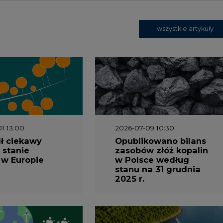
 w Europie
w Polsce według
stanu na 31 grudnia
2025 r.
3 16:00
2026-05-23 15:00
 raport
Koszty transformacji
gaz do OZE.
energetyki w Polsce
nizacja
do 2040 roku –
nictwa
sprawdzamy wnioski
owego w
ekspertów