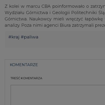
TREŚĆ KOMENTARZA
KOMENTARZE
(0)
Bądź na bieżąco
Podając adres e-mail wyrażają Państwo zgodę na ot
pocztą elektroniczną od Agencji Rynku Energii S.A z