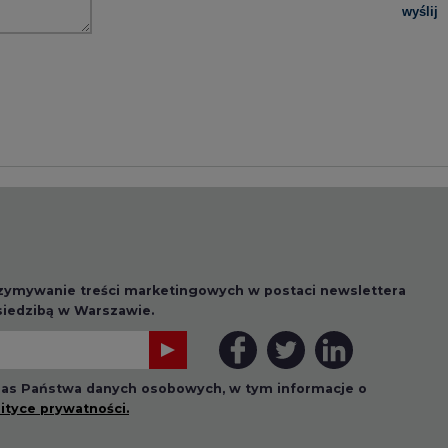
 nas Państwa danych osobowych, w tym informacje o
lityce prywatności.
wszystkie artykuły
1 13:00
2026-07-09 10:30
ł ciekawy
Opublikowano bilans
 stanie
zasobów złóż kopalin