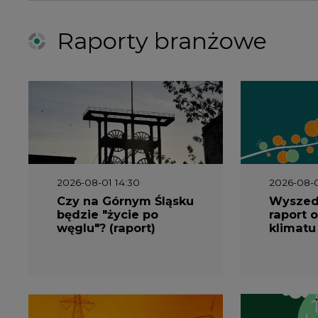
węglu"? (raport)
klimatu
2026-06-08 07:00
2026-05-2
Wyszedł raport
Wyszedł
"Bezpieczniej i taniej.
„Przez 
Ciepłownictwo na
Dekarbo
ratunek KSE"
ciepłow
system
Polsce”