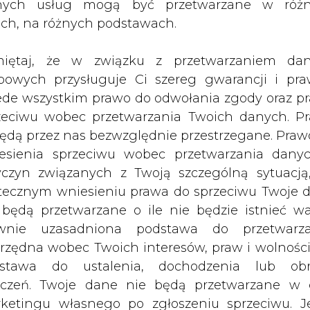
ioru robót. Potwierdzali w dokumentach wykon
nych usług mogą być przetwarzane w róż
konane" - powiedział we wtorek PAP Piotr Kaczor
ach, na różnych podstawach.
iętaj, że w związku z przetwarzaniem da
atrzymywane - cała dziewiątka została wezwan
bowych przysługuje Ci szereg gwarancji i pra
ede wszystkim prawo do odwołania zgody oraz p
zeciwu wobec przetwarzania Twoich danych. P
wadzone wydobycie węgla. W 2015 r. zakład zo
będą przez nas bezwzględnie przestrzegane. Praw
etowych dotacji podmiot, zajmujący się likwidac
esienia sprzeciwu wobec przetwarzania dany
yczyn związanych z Twoją szczególną sytuacją
tecznym wniesieniu prawa do sprzeciwu Twoje 
ji w tej spółce w latach 2016-17, prowadzone p
 będą przetwarzane o ile nie będzie istnieć w
wydział Prokuratury Krajowej. W całym postępow
wnie uzasadniona podstawa do przetwarza
ostało zatrzymanych przez CBA.
rzędna wobec Twoich interesów, praw i wolności
stawa do ustalenia, dochodzenia lub ob
 na parkingu przed centrum handlowym agenci
zczeń. Twoje dane nie będą przetwarzane w 
biura likwidacji kopalń i ochrony środowiska
ketingu własnego po zgłoszeniu sprzeciwu. Je