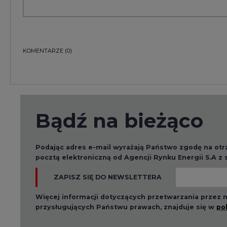
ZAPISZ SIĘ DO NEWSLETTERA
Więcej informacji dotyczących przetwarzania przez
przysługujących Państwu prawach, znajduje się w
po
Raporty branżowe
2026-08-01 14:30
2026-08-0
Czy na Górnym Śląsku
Wyszed
będzie "życie po
raport o