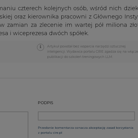
PODPIS
Przesłanie komentarza oznacza akceptację zasad korzystania
z portalu cire.pl
wyślij
rzymywanie treści marketingowych w postaci newslettera
 siedzibą w Warszawie.