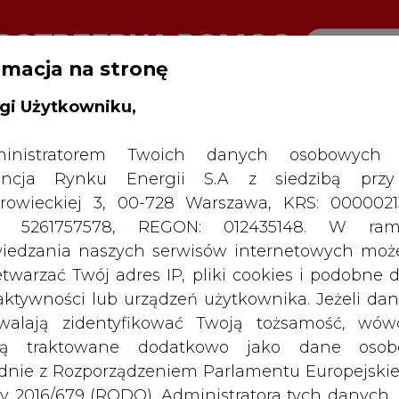
rmacja na stronę
gi Użytkowniku,
inistratorem Twoich danych osobowych 
SPODARKA
ZMIANY KADROWE NA RYNKU
CIEP
ncja Rynku Energii S.A z siedzibą przy
rowieckiej 3, 00-728 Warszawa, KRS: 0000021
P: 5261757578, REGON: 012435148. W ram
kopalni Centrum usłyszało zarzuty poświadczania nieprawdy 
iedzania naszych serwisów internetowych mo
etwarzać Twój adres IP, pliki cookies i podobne 
 aktywności lub urządzeń użytkownika. Jeżeli dan
drukuj
skomentuj
udostępnij
:
walają zidentyfikować Twoją tożsamość, wów
dą traktowane dodatkowo jako dane osob
dnie z Rozporządzeniem Parlamentu Europejskie
opalni Centrum usłyszało
y 2016/679 (RODO). Administratora tych danych, 