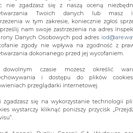
apówki za preferencyjne traktowanie katowickiej s
c nie zgadzasz się z naszą oceną niezbędn
h przez SRK. Zatrzymany został również wręcza
zetwarzania Twoich danych lub masz i
cenia na rzecz tej spółki.
trzeżenia w tym zakresie, koniecznie zgłoś sprz
 prześlij nam swoje zastrzeżenia na adres Inspek
Marka C., kierownika zespołu monitorowania proc
rony Danych Osobowych pod adres
iod@are.wa
pówki miał preferować firmę okołogórniczą, ułatwi
ofanie zgody nie wpływa na zgodność z pr
likwidacją kopalń. W toku śledztwa ustalono, ż
etwarzania dokonanego przed jej wycofaniem.
 samochód z kartą paliwową - w kilka miesięcy w
dowolnym czasie możesz określić waru
echowywania i dostępu do plików cooki
a P. - b. dyrektora zabrzańskiej kopalni Makosz
awieniach przeglądarki internetowej.
do SRK Centralnego Zakładu Odwadniania Kopalń
jątkowej oraz niedopełnienia obowiązku nadzoru
li zgadzasz się na wykorzystanie technologii pl
e od nałożenia kar umownych na kontrahenta
kies wystarczy kliknąć poniższy przycisk „Przejd
s. zł. Zarzucono mu także zlecenie wykonania p
isu”.
wadziło do szkody o wartości ponad 360 tys. zł
niebezpieczeństwo szkody za prawie 530 tys. zł.