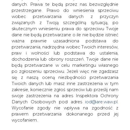
danych. Prawa te będą przez nas bezwzględnie
przestrzegane. Prawo do wniesienia sprzeciwu
Tobiszowski: własny surowiec jest
dobrem
wobec przetwarzania danych z przyczyn
związanych z Twoją szczególną sytuacją, po
skutecznym wniesieniu prawa do sprzeciwu Twoje
dane nie będą przetwarzane o ile nie będzie istnieć
ważna prawnie uzasadniona podstawa do
przetwarzania, nadrzędna wobec Twoich interesów,
praw i wolności lub podstawa do ustalenia,
- Nie chcemy niczego robić kosztem
dochodzenia lub obrony roszczeń. Twoje dane nie
odnawialnych źródeł energii, chcemy
będą przetwarzane w celu marketingu własnego
jednak, by doceniono nasz sektor
po zgłoszeniu sprzeciwu. Jeżeli więc nie zgadzasz
wydobywczy i energetykę,
się z naszą oceną niezbędności przetwarzania
Twoich danych lub masz inne zastrzeżenia w tym
pozostawiono im należne miejsce -
zakresie, koniecznie zgłoś sprzeciw lub prześlij nam
powiedział portalowi netTG.pl Grzegorz
swoje zastrzeżenia na adres Inspektora Ochrony
Tobiszowwski, wiceminister energii.
Danych Osobowych pod adres
iod@are.waw.pl
.
- Patrząc na przekazy medialne można odnieść wrażenie,
Wycofanie zgody nie wpływa na zgodność z
że nie jesteśmy trendy. Warto wziąć jednak pod uwagę,
prawem przetwarzania dokonanego przed jej
że tylko zdrowe ryby mają siłę płynąć pod prąd. Ta
wycofaniem.
konsekwencja w pokazywaniu roli sektora