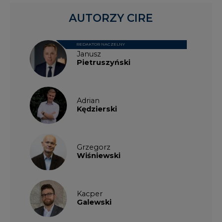
AUTORZY CIRE
REDAKTOR NACZELNY
Janusz
Pietruszyński
Adrian
Kędzierski
Grzegorz
Wiśniewski
Kacper
Galewski