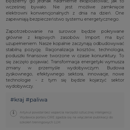
będziemy go jednak nadmiernie eksploatować, jak to
wcześniej bywało. Nie jest możliwe zamknięcie
elektrowni konwencjonalnych z dnia na dzień. One
zapewniają bezpieczeństwo systemu energetycznego.
Zapotrzebowanie na surowce będzie pokrywane
głównie z krajowych zasobów. Import ma być
uzupełnieniem. Nasze kopalnie zaczynają odbudowywać
stabilną pozycję. Racjonalizacja kosztów, technologia,
poduszki finansowe tworzone w czasie koniunktury. To
się zaczęło pojawiać. Transformacja energetyki wymusza
zmiany w przemyśle wydobywczym. Budowa
zyskownego, efektywnego sektora, innowacje, nowe
technologie - z tym się będzie kojarzyć sektor
wydobywczy.
#
kraj
#
paliwa
Artykuł powstał bez wsparcia narzędzi sztucznej inteligencji.
Wydawca portalu CIRE zgadza się na włączenie publikacji do
szkoleń treningowych LLM.