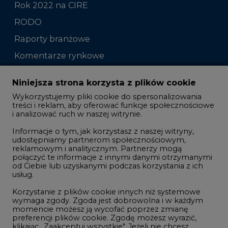
Rok 2022 na CIRE
RODO
Raporty branżowe
Komentarze rynkowe
Zmiany kadrowe na rynku
Niniejsza strona korzysta z plików cookie
Wykorzystujemy pliki cookie do spersonalizowania
Studio CIRE
treści i reklam, aby oferować funkcje społecznościowe
i analizować ruch w naszej witrynie.
Rozmowy o energetyce
Informacje o tym, jak korzystasz z naszej witryny,
Gospodarka
udostępniamy partnerom społecznościowym,
reklamowym i analitycznym. Partnerzy mogą
Geopolityka
połączyć te informacje z innymi danymi otrzymanymi
LTE450
od Ciebie lub uzyskanymi podczas korzystania z ich
usług.
Korzystanie z plików cookie innych niż systemowe
Innowacje i AI
wymaga zgody. Zgoda jest dobrowolna i w każdym
momencie możesz ją wycofać poprzez zmianę
Telekomunikacja i IT
preferencji plików cookie. Zgodę możesz wyrazić,
klikając „Zaakceptuj wszystkie". Jeżeli nie chcesz
Handel emisjami CO2