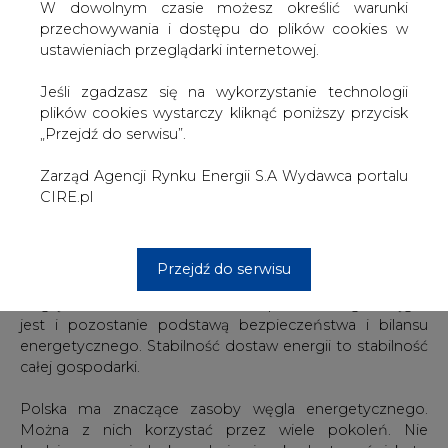
wydobywczego to jest wartość w naszej dyskusji.
W dowolnym czasie możesz określić warunki
Zakłócanie przekazu świadczy o tym, że nie chciano, aby
przechowywania i dostępu do plików cookies w
nasz głos był słyszany. Tak, jakby próbowano nas
ustawieniach przeglądarki internetowej.
zagłuszyć, bo mamy coś do powiedzenia. Nie chcemy
niczego robić kosztem odnawialnych źródeł energii,
Jeśli zgadzasz się na wykorzystanie technologii
chcemy jednak, by doceniono nasz sektor wydobywczy i
plików cookies wystarczy kliknąć poniższy przycisk
energetykę, pozostawiono im należne miejsce.
„Przejdź do serwisu”.
Bezpieczeństwo energetyczne to jeden z elementów
Zarząd Agencji Rynku Energii S.A Wydawca portalu
bezpieczeństwa państwa w ogóle. Zadaniem rządu jest
CIRE.pl
zachowanie ciągłości dostaw energii przy jednoczesnym
minimalizowaniu kosztów. Wykorzystywanie własnych
zasobów surowców energetycznych to dobrodziejstwo,
Przejdź do serwisu
dar. Dzięki temu Polska jest w czołówce krajów UE pod
względem uniezależnienia od importu energii. Węgiel
jest i pozostanie podstawą bezpieczeństwa i bilansu
energetycznego. Stabilność dostaw energii to stabilność
całej gospodarki.
Polska ma znaczące zasoby węgla energetycznego.
Można z nich korzystać przez wiele pokoleń. Nie