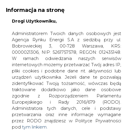
Informacja na stronę
KONTAKT:
REDAKCJA@CIRE.PL
Drogi Użytkowniku,
WYDAWCA PORTALU:
Administratorem Twoich danych osobowych jest
Agencja Rynku Energii S.A z siedzibą przy ul.
A
A
A
WIELKOŚĆ TEKSTU
WYSOKI KONTRAST
Bobrowieckiej 3, 00-728 Warszawa, KRS:
0000021306, NIP: 5261757578, REGON: 012435148.
ZALOGUJ SIĘ
W ramach odwiedzania naszych serwisów
internetowych możemy przetwarzać Twój adres IP,
pliki cookies i podobne dane nt. aktywności lub
urządzeń użytkownika. Jeżeli dane te pozwalają
zidentyfikować Twoją tożsamość, wówczas będą
traktowane dodatkowo jako dane osobowe
zgodnie z Rozporządzeniem Parlamentu
Europejskiego i Rady 2016/679 (RODO).
Administratora tych danych, cele i podstawy
przetwarzania oraz inne informacje wymagane
przez RODO znajdziesz w Polityce Prywatności
pod
tym linkiem.
WŁĄCZ CIRE.TV