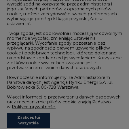
wyrazić zgód na korzystanie przez administratora i
Wodór
jego zaufanych partnerów z opcjonalnych plików
cookie, możesz zdecydować o swoich preferencjach
Górnictwo
wybierając je poniżej i klikając przycisk „Zapisz
ustawienia".
Zmiany klimatyczne
Twoja zgoda jest dobrowolna i możesz ją w dowolnym
momencie wycofać, zmieniając ustawienia
przeglądarki. Wycofanie zgody pozostanie bez
Atom
wpływu na zgodność z prawem używania plików
Fotowoltaika
cookie i podobnych technologii, którego dokonano
na podstawie zgody przed jej wycofaniem. Korzystanie
Offshore wind
z plików cookie ww. celach związane jest z
przetwarzaniem Twoich danych osobowych.
Magazyny energii
Równocześnie informujemy, że Administratorem
Zielone samorządy
Państwa danych jest Agencja Rynku Energii S.A., ul.
Bobrowiecka 3, 00-728 Warszawa.
Zielona gospodarka
Więcej informacji o przetwarzaniu danych osobowych
oraz mechanizmie plików cookie znajdą Państwo
w
Polityce prywatności
.
Zaakceptuj
©2002-
2021 - 2026
-
CIRE.PL
Centrum Informacji o Rynku Energii
wszystkie
REDAKCJA@CIRE.PL
REKLAMA@CIRE.PL