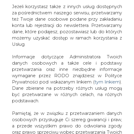
Jeżeli korzystasz także z innych usług dostępnych
za pośrednictwem naszego serwisu, przetwarzamy
też Twoje dane osobowe podane przy zakładaniu
konta lub rejestracji do newslettera. Przetwarzamy
Strona główna
/
RYNEK PALIW
/
Tobiszowski: własny
dane, które podajesz, pozostawiasz lub do których
surowiec jest dobrem
możemy uzyskać dostęp w ramach korzystania z
Usług.
2018-12-14 00:00
drukuj
Informacje dotyczące Administratora Twoich
skomentuj
danych osobowych a także cele i podstawy
udostępnij
:
przetwarzania oraz inne niezbędne informacje
wymagane przez RODO znajdziesz w Polityce
Prywatności pod wskazanym linkiem (
tym linkiem
).
Dane zbierane na potrzeby różnych usług mogą
być przetwarzane w różnych celach, na różnych
podstawach.
Pamiętaj, że w związku z przetwarzaniem danych
osobowych przysługuje Ci szereg gwarancji i praw,
a przede wszystkim prawo do odwołania zgody
oraz prawo sprzeciwu wobec przetwarzania Twoich